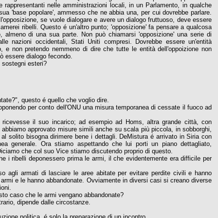
 rappresentanti nelle amministrazioni locali, in un Parlamento, in qualche
 sua 'base popolare', ammesso che ne abbia una, per cui dovrebbe parlare.
dell'opposizione, se vuole dialogare e avere un dialogo fruttuoso, deve essere
iamerei ribelli. Questo é un'altro punto; 'opposizione' fa pensare a qualcosa
ano, almeno di una sua parte. Non può chiamarsi 'opposizione' una serie di
lle nazioni occidentali, Stati Uniti compresi. Dovrebbe essere un'entità
, e non pretendo nemmeno di dire che tutte le entità dell'oppoizione non
può essere dialogo fecondo.
 sostegni esteri?
tate?", questo é quello che voglio dire.
 proponendo per conto dell'ONU una misura temporanea di cessate il fuoco ad
 ricevesse il suo incarico; ad esempio ad Homs, altra grande città, con
 e abbiamo approvato misure simili anche su scala più piccola, in sobborghi,
 solito bisogna dirimere bene i dettagli. DeMistura é arrivato in Siria con
nea generale. Ora stiamo aspettando che lui porti un piano dettagliato,
. Diciamo che col suo Vice stiamo discutendo proprio di questo.
e i ribelli deponessero prima le armi, il che evidentemente era difficile per
agli armati di lasciare le aree abitate per evitare perdite civili e hanno
le armi e le hanno abbandonate. Ovviamente in diversi casi si creano diverse
oni.
uesto caso che le armi vengano abbandonate?
ario, dipende dalle circostanze.
ione politica, é solo la preparazione di un incontro.