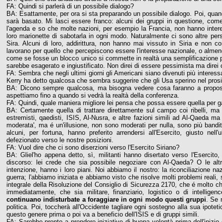
FA: Quindi si parlerà di un possibile dialogo?
BA: Esattamente, per ora si sta preparando un possibile dialogo. Poi, quando
sarà basato. Mi lasci essere franco: alcuni dei gruppi in questione, com
l'agenda e so che molte nazioni, per esempio la Francia, non hanno interes
loro marionette di sabotarla in ogni modo. Naturalmente ci sono altre pe
Sira. Alcuni di loro, addirittura, non hanno mai vissuto in Siria e non 
lavorano per quello che percepiscono essere l'interesse nazionale, o almen
come se fosse un blocco unico si commette in realtà una semplificazione pe
sarebbe esagerato e ingiustificato. Non direi di essere pessimista ma dire
FA: Sembra che negli ultimi giorni gli Americani siano divenuti più interessa
Kerry ha detto qualcosa che sembra suggerire che gli Usa sperino nel prosi
BA: Dicono sempre qualcosa, ma bisogna vedere cosa faranno a proposito
aspettiamo fino a quando si vedrà la realtà della conferenza.
FA: Quindi, quale maniera migliore lei pensa che possa essere quella per gara
BA: Certamente quella di trattare direttamente sul campo coi ribelli, ma 
estremisti, qaedisti, ISIS, Al-Nusra, e altre fazioni simili ad Al-Qaeda ma
moderata', ma é un'illusione, non sono moderati per nulla, sono più bandit
alcuni, per fortuna, hanno preferito arrendersi all'Esercito, giusto 
defezionato verso le nostre posizioni.
FA: Vuol dire che ci sono diserzioni verso l'Esercito Siriano?
BA: Gliel'ho appena detto, sì, militanti hanno disertato verso l'Esercit
discorso: lei crede che sia possibile negoziare con Al-Qaeda? O le 
intenzione, hanno i loro piani. Noi abbiamo il nostro: la riconciliazione na
guerra; l'abbiamo iniziata e abbiamo visto che risolve molti problemi reali, 
integrale della Risoluzione del Consiglio di Sicurezza 2170, che é molto c
immediatamente, che sia militare, finanziario, logistico o di intellig
continuano indisturbate a foraggiare in ogni modo questi gruppi
. Se 
politica. Poi, toccherà all'Occidente tagliare ogni sostegno alla sua ipot
questo genere prima o poi va a beneficio dell'ISIS e di gruppi simili.
FA: Sarebbe pronto a prendere iniziative di buona volontà prima dell'inizio d