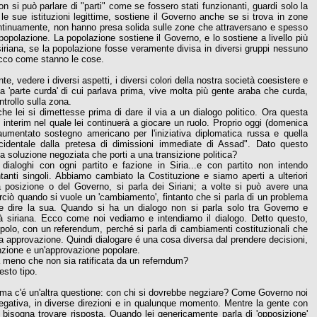
 si può parlare di "parti" come se fossero stati funzionanti, guardi solo la
on le sue istituzioni legittime, sostiene il Governo anche se si trova in zone
ano continuamente, non hanno presa solida sulle zone che attraversano e spesso
popolazione. La popolazione sostiene il Governo, e lo sostiene a livello più
 siriana, se la popolazione fosse veramente divisa in diversi gruppi nessuno
ecco come stanno le cose.
 vedere i diversi aspetti, i diversi colori della nostra società coesistere e
la 'parte curda' di cui parlava prima, vive molta più gente araba che curda,
ntrollo sulla zona.
he lei si dimettesse prima di dare il via a un dialogo politico. Ora questa
interim nel quale lei continuerà a giocare un ruolo. Proprio oggi (domenica
aumentato sostegno americano per l'iniziativa diplomatica russa e quella
occidentale dalla pretesa di dimissioni immediate di Assad". Dato questo
a soluzione negoziata che porti a una transizione politica?
 dialoghi con ogni partito e fazione in Siria...e con partito non intendo
entanti singoli. Abbiamo cambiato la Costituzione e siamo aperti a ulteriori
 posizione o del Governo, si parla dei Siriani; a volte si può avere una
ciò quando si vuole un 'cambiamento', fintanto che si parla di un problema
i e dire la sua. Quando si ha un dialogo non si parla solo tra Governo e
altà siriana. Ecco come noi vediamo e intendiamo il dialogo. Detto questo,
opolo, con un referendum, perché si parla di cambiamenti costituzionali che
sua approvazione. Quindi dialogare é una cosa diversa dal prendere decisioni,
nzione e un'approvazione popolare.
 a meno che non sia ratificata da un referndum?
esto tipo.
 ma c'é un'altra questione: con chi si dovrebbe negziare? Come Governo noi
negativa, in diverse direzioni e in qualunque momento. Mentre la gente con
isogna trovare risposta. Quando lei genericamente parla di 'opposizione'