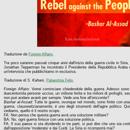
Traduzione da
Foreign Affairs
.
Tra poco saranno passati cinque anni dall'inizio della guerra civile in Siria,
Jonathan Tepperman ha incontrato il Presidente della Repubblica Araba 
un'intervista che pubblichiamo in esclusiva.
Traduzione di S. Kahani,
Palaestina Felix
.
Foreign Affairs
: Vorrei cominciare chiedendole della guerra. Adesso sono 
duecentomila persone uccise, un milione ferite e tre milioni di profughi, 
non può andare avanti per sempre. Vede una fine all'orizzonte?
Bashar al-Assad
: Tutte le guerre, ovunque nel mondo, sono finite con una 
guerra, clausewitzianamente, é uno degli strumenti dell'agire politico. Q
vediamo, quello é il nostro scopo.
FA: Non pensa che questa guerra avrà una soluzione militare?
BA: No, ogni guerra finisce con una soluzione politica.
FA: Il suo paese si sta dividendo in tre parti, si può dire che uno sia con
dall'opposizione 'moderata' e dai Curdi. La Siria si ricomporrà mai?