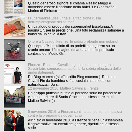
Questo generoso signore si chiama Alessio Maggi e
dovrebbe essere il padrone dello hotel "Le Ginestre" di
Marina di Pietrasa...
I supermarket Esselunga e la tradizione russa
dell'impiccagione dei salmoni
Un catalogo di prodotti dei supermarket Esselunga. A
pagina 17, per la precisione. Una foto reclamizza salmone a
tranci da un chilo, a tren...
Onore a Casaggì Firenze: le radici profonde non gelano!
Qui sopra c'è il risultato di un proiettile da guerra su un
cranio umano. L'immagine rimanda ad un imprecisato
contesto del Medio Or...
Firenze - Rachele Cavalli, regina del mondo elegante.
Savoir faire compassato, aplomb, la sobria eleganza dello
understatement.
Da Blog mamma (sì, c'è scritto Blog mamma ). Rachele
Cavalli Fin da bambina si è accostata alla moda con
naturalezza... Da s...
12 novembre 2016: Matteo Salvini a Firenze
Un gruppo piuttosto nutrito di persone serie ha percorso le
vie del quartiere di Santa Croce nelle stesse ore in cui
Matteo Salvini (u...
5 novembre 2016: a Firenze centinaia di persone in piazza
contro la propaganda governativa
All'inizio di novembre 2016 a Firenze si tiene un'assemblea
filogovernativa; su eventi del genere, ripetuti nella stessa
sede ...