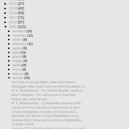
►
2020
(27)
►
2019
(42)
►
2018
(53)
►
2017
(71)
►
2016
(57)
▼
2015
(121)
►
dicembre
(10)
►
novembre
(12)
►
ottobre
(8)
►
settembre
(11)
►
agosto
(9)
►
luglio
(14)
►
giugno
(8)
►
maggio
(8)
►
aprile
(10)
►
marzo
(8)
►
febbraio
(8)
▼
gennaio
(15)
Intervista di Foreign Affairs (Stati Uniti d'Ameri...
Messaggio della Guida Suprema della Repubblica Isl...
M. K. Bhadrakumar - Per l'Arabia Saudita, venire a...
Brian Cloughley - Un Lebensraum in Palestina
Essere alla canna del gas
M. K. Bhadrakumar - La Repubblica Islamica dell'I...
L'imam di Firenze dà prova di generosità ed altrui...
Cristian Rustignoli e Il trasloco di Vera Aurora L...
Intervista del Literární noviny (Repubblica Ceca) ...
Gennaio 2015: torna anche a Firenze l'islamofobia ...
La haine à Paris.
Gennaio 2015 nella Repubblica Francese: ecco un ot...