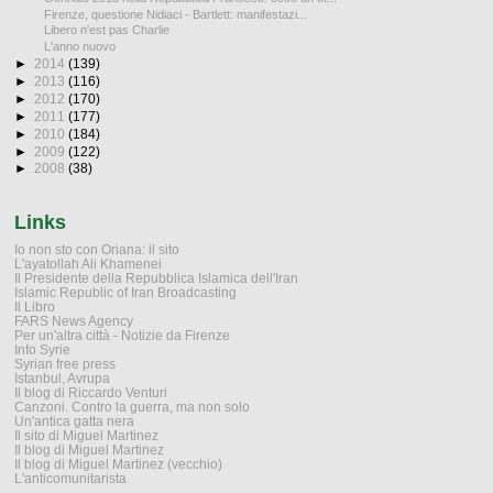
Firenze, questione Nidiaci - Bartlett: manifestazi...
Libero n'est pas Charlie
L'anno nuovo
►
2014
(139)
►
2013
(116)
►
2012
(170)
►
2011
(177)
►
2010
(184)
►
2009
(122)
►
2008
(38)
Links
Io non sto con Oriana: il sito
L'ayatollah Ali Khamenei
Il Presidente della Repubblica Islamica dell'Iran
Islamic Republic of Iran Broadcasting
Il Libro
FARS News Agency
Per un'altra città - Notizie da Firenze
Info Syrie
Syrian free press
Istanbul, Avrupa
Il blog di Riccardo Venturi
Canzoni. Contro la guerra, ma non solo
Un'antica gatta nera
Il sito di Miguel Martinez
Il blog di Miguel Martinez
Il blog di Miguel Martinez (vecchio)
L'anticomunitarista