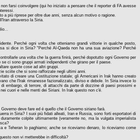
a a non farsi coinvolgere (qui ho iniziato a pensare che il reporter di FA avesse
teressi.
a più riprese per oltre due anni, senza alcun motivo o ragione.
Iran attraverso la Siria.
io...
vidente. Perché ogni volta che otteniamo grandi vittorie in qualche posto,
a cosa si dice in Siria? "Perché Al-Qaeda non ha una sua aviazione? Perché
controllarle una volta che la guerra finirà, perché dopotutto ogni Governo per
re se ci sono gruppi armati indipendenti che girano per il paese.
are queste cose ad altri gruppi.
ie sciite che si sono rafforzate negli ultimi anni.
tato di creare una Costituzione statale; gli Americani in Irak hanno creato
vano che l'Irak rimanesse fazionalizzato, diviso e debole. In Siria invece lo
, di embargo, di terrore, di attacchi da parte di dozzine di paesi prossimi e
nei cuori e nelle menti dei Siriani. In Irak questo non c'é.
 Governo deve fare ed é quello che il Governo siriano farà.
ra in Siria? I suoi più fidati alleati, Iran e Russia, sono forti esportatori di
e duramente colpite ultimamente (veramente no, ma la vulgata imperialista
isca?
sca e Teheran lo paghiamo; anche se riceviamo denaro, lo riceviamo come
uesto non vi metterebbe in difficoltà?