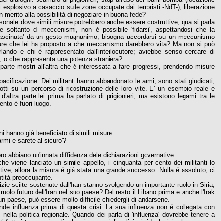
di esplosivo a casaccio sulle zone occupate dai terroristi -NdT-), liberazione
in merito alla possibilità di negoziare in buona fede?
sonale dove simili misure potrebbero anche essere costruttive, qua si parla
 soltanto di meccenismi, non é possibile 'fidarsi', aspettandosi che la
ffascinata' da un gesto magnanimo, bisogna accordarsi su un meccanismo
e misure che lei ha proposto a che meccanismo darebbero vita? Ma non si può
lando e chi é rappresentato dall'interlocutore; avrebbe senso cercare di
o, o che rappresenta una potenza straniera?
rte mostri all'altra che é interessata a fare progressi, prendendo misure
acificazione. Dei militanti hanno abbandonato le armi, sono stati giudicati,
tti su un percorso di ricostruzione delle loro vite. E' un esempio reale e
d'altra parte lei prima ha parlato di prigionieri, ma esistono legami tra le
ento é fuori luogo.
ni hanno già beneficiato di simili misure.
armi e sarete al sicuro'?
ro abbiano un'innata diffidenza dele dichiarazioni governative.
e viene lanciato un simile appello, il cinquanta per cento dei militanti lo
tive, allora la misura é già stata una grande successo. Nulla é assoluto, ci
ntità preoccupante.
zie sciite sostenute dall'Iran stanno svolgendo un importante ruolo in Siria,
el ruolo futuro dell'Iran nel suo paese? Del resto il Libano prima e anche l'Irak
 un paese, può essere molto difficile chiedergli di andarsene.
nde influenza prima di questa crisi. La sua influenza non é collegata con
nella politica regionale. Quando dei parla di 'influenza' dovrebbe tenere a