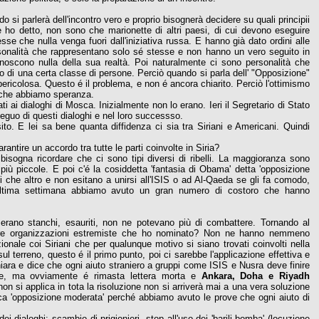
 si parlerà dell'incontro vero e proprio bisognerà decidere su quali principii
e ho detto, non sono che marionette di altri paesi, di cui devono eseguire
se che nulla venga fuori dall'iniziativa russa. E hanno già dato ordini alle
rsonalità che rappresentano solo sé stesse e non hanno un vero seguito in
conoscono nulla della sua realtà. Poi naturalmente ci sono personalità che
o di una certa classe di persone. Perciò quando si parla dell' "Opposizione"
ricolosa. Questo é il problema, e non é ancora chiarito. Perciò l'ottimismo
i che abbiamo speranza.
ti ai dialoghi di Mosca. Inizialmente non lo erano. Ieri il Segretario di Stato
eguo di questi dialoghi e nel loro successso.
. E lei sa bene quanta diffidenza ci sia tra Siriani e Americani. Quindi
ntire un accordo tra tutte le parti coinvolte in Siria?
bisogna ricordare che ci sono tipi diversi di ribelli. La maggioranza sono
 più piccole. E poi c'é la cosiddetta 'fantasia di Obama' detta 'opposizione
i che altro e non esitano a unirsi all'ISIS o ad Al-Qaeda se gli fa comodo,
nell'ultima settimana abbiamo avuto un gran numero di costoro che hanno
o, erano stanchi, esauriti, non ne potevano più di combattere. Tornando al
altre organizzazioni estremiste che ho nominato? Non ne hanno nemmeno
zionale coi Siriani che per qualunque motivo si siano trovati coinvolti nella
sul terreno, questo é il primo punto, poi ci sarebbe l'applicazione effettiva e
hiara e dice che ogni aiuto straniero a gruppi come ISIS e Nusra deve finire
ence, ma ovviamente é rimasta lettera morta e
Ankara, Doha e Riyadh
non si applica in tota la risoluzione non si arriverà mai a una vera soluzione
etica 'opposizione moderata' perché abbiamo avuto le prove che ogni aiuto di
ei dialoghi: scambio di prigionieri, stop all'uso dei 'barili bomba' (locuzione