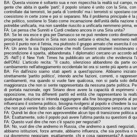
BA: Questa visione é soltanto sua e non rispecchia la realtà sul campo, non
gente che abita in quelle 'parti'; il popolo siriano é unito con la Siria, c
controllate dai terroristi, lei parla di 'controllo' ma i terroristi si spost
coesistono in certe zone e poi si separano. Ma il problema principale é la 
che politico, sostiene lo Stato come incarnazione dell'unità della nazione
potrebbe unificarla, ma non sarebbe riuscito a unificarla nemmeno prima, 
FA: Lei pensa che Sunniti e Curdi credano ancora in una Siria unita?
BA: Se lei ora esce e gira per Damasco se ne può rendere conto direttamente,
prosperare; le divisioni in Siria non sono settarie o etniche, nemmeno nel
perciò il punto non é l'etnia, ma piuttosto il gruppo armato che esercita il co
FA: Un anno fa sia l'opposizione che molti Governi stranieri insistevano c
precondizione é sparita, abbandonata. I diplomatici cercano un accordo ad 
25 -NdT-) il New York Times ha pubblicato un articolo che evidenzia l'
dell'ONU. L'articolo recita: "Il cauto, silenzioso abbandono da parte 
cambiamento nell'atteggiamento occidentale lei ora si sente più aperto a un
BA: Fin dall'inizio siamo stati aperti a quest'opzione. Abbiamo iniziato
strettamente 'partito politico', intendo anche fazioni, correnti, o rappres
cambiamenti, ma quando si vuole fare qualcosa, non si parla solo della
maggioranza che non si sente rappresentata da nessuna parte politica. Per
di portata nazionale, ogni Siriano deve avere la capacità di esprimers
opposizione, ma tra differenti partiti ed entità che rappresentano la re
qualunque soluzione si intenda raggiungere alla fine bisogna proporla al p
influenzano il sistema politico, bisogna rivolgersi al popolo e chiedere la 
che non può venire fatto solo dal Governo e dall'opposizione senza una sa
FA: Quindi lei dice che non approverebbe alcun tipo di transizione politica
BA: Esattamente, solo il popolo può avere l'ultima parola su questioni di qu
FA: Questo vuol dire che non c'é spazio per negoziati?
BA: No, vuol dire che andremo in Russia, che andremo a questi negoziati,
abbiamo istituzioni, forze armate, abbiamo influenza, che sia positiva o 
cui dovremmo negoziare, esattamente, chi e cosa rappresenta? A questo b