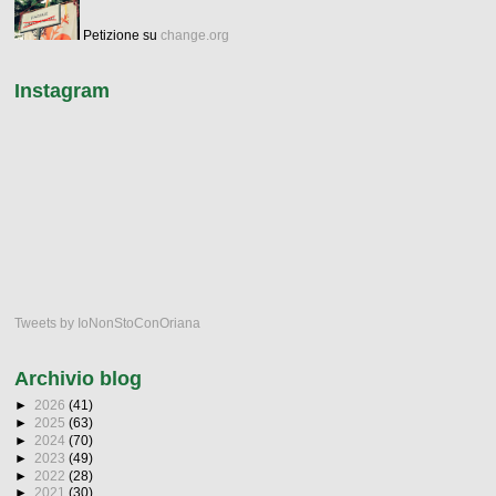
Petizione su
change.org
Instagram
Tweets by IoNonStoConOriana
Archivio blog
►
2026
(41)
►
2025
(63)
►
2024
(70)
►
2023
(49)
►
2022
(28)
►
2021
(30)