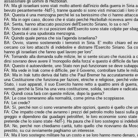
assassinare gli uomini di Hezbollah.
FA: Ma gli israeliani sono stati molto attenti dall'inizio della guerra in Siri
bevuto pesantemente -NdT-), tranne quando si sono visti minacciati i loro in
BA: Questa é una menzogna perché lei sa benissimo che ci hanno attaccato 
FA: Ma in ogni caso, dicono che é stato perché Hezbollah riceveva armi dall'
BA: Senta, hanno attaccato posizioni dell'Esercito Siriano, lo sa o no?
FA: Sono stati casi in cui posizioni dell'Esercito sono state colpite per sbagl
BA: Questa é una spudorata menzogna.
FA: Quindo quale pensa che sia l'agenda israeliana?
BA: Ovvio, stanno sostenendo i terroristi in Siria. E' molto chiaro ed e
cercano coi loro attacchi di indebolire e distrarre l'Esercito Siriano. S
hanno gli israeliani che fanno quel lavoro per loro".
FA: Tornando alla domanda sulle milizie, lei si sente sicuro che riuscirà a 
dirsi sovrano deve avere il 'monopolio della forza' e questo é difficile da fa
BA: Questo é autoevidente, uno Stato non può funzionare se deve subappalt
FA: Ma vede in Irak come é difficile, per il Governo, controllare tutte le miliz
BA: Ma in Irak tutto deriva dal fatto che Paul Bremer ha accuratamente evi
una Costituzione che funziona per fazioni, etniche e religiose, perché vole
Stato, i suoi apparati, il suo Esercito hanno retto a quattro anni di guerra
remoti, perché la Siria ha una vera costituzione, solida, secolare e radicata 
FA: Quindi cosa farà con queste milizie, dopo la guerra?
BA: Le cose torneranno alla normalità, come prima che scoppiasse.
FA: Lei crede?
BA: Sì, perché non ci sono veramente altre opzioni, questo é quello che un
FA: Che impatto crede che avranno i prezzi del petrolio molto bassi sulla guer
greggio e dipendono dai guadagni petroliferi, le loro economie sono stat
pretende che lo siano state -NdT-). Ha paura che il loro sostegno si indebol
BA: No, perché non chiediamo carità, tutto quello che riceviamo da Mo
prestito, su cui ovviamente paghiamo un interesse.
FA: Ma il loro sostegno militare ha un costo e se loro hanno meno denaro, q