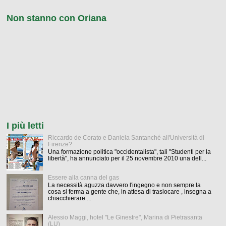
Non stanno con Oriana
I più letti
Riccardo de Corato e Daniela Santanché all'Università di
Firenze?
Una formazione politica "occidentalista", tali "Studenti per la
libertà", ha annunciato per il 25 novembre 2010 una dell...
Essere alla canna del gas
La necessità aguzza davvero l'ingegno e non sempre la
cosa si ferma a gente che, in attesa di traslocare , insegna a
chiacchierare ...
Alessio Maggi, hotel "Le Ginestre", Marina di Pietrasanta
(LU)