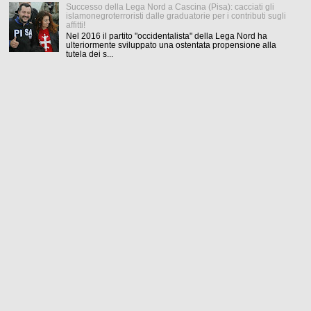
Successo della Lega Nord a Cascina (Pisa): cacciati gli
islamonegroterroristi dalle graduatorie per i contributi sugli
affitti!
Nel 2016 il partito "occidentalista" della Lega Nord ha
ulteriormente sviluppato una ostentata propensione alla
tutela dei s...