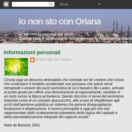
Io non sto con Oriana
Io sto con la ragione
sul serio
.
Questo blog è apertamente schierato con la Repubblica Islamic
Informazioni personali
Io Non Sto con Oriana
Circola oggi un discorso detestabile che consiste nel far credere che coloro
che contestano il modello occidentale non possano che avere menti
retrograde o essere dei pazzi pericolosi di cui il fanatico Bin Laden, arrivato
al punto giusto per offrire una dimostrazione al ragionamento, sarebbe in
un certo senso la figura archetipica. Questo discorso si serve del terrorismo
islamista come di un comodo spauracchio, allo scopo di rilegittimare agli
occhi dell'opinione pubblica un sistema che genera diseguaglianze,
frustrazioni e disperazione. Il nemico principale è oggi più che mai
rappresentato dallo scatenamento planetario della logica del capitale e
dalla mercantilizzazione integrale dei rapporti sociali."
Alain de Benoist, 2001