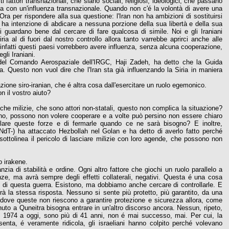
 fattori transnazionali, che siano sociali, religiosi, ideologici, che passano
trova con un'influenza transnazionale. Quando non c'é la volontà di avere una
Ora per rispondere alla sua questione: l'Iran non ha ambizioni di sostituirsi
n ha intenzione di abdicare a nessuna porzione della sua libertà e della sua
 guardano bene dal cercare di fare qualcosa di simile. Noi e gli Iraniani
ia al di fuori dal nostro controllo allora tanto varrebbe aprirci anche alle
E infatti questi paesi vorrebbero avere influenza, senza alcuna cooperazione,
gli Iraniani.
, del Comando Aerospaziale dell'IRGC, Haji Zadeh, ha detto che la Guida
a. Questo non vuol dire che l'Iran sta già influenzando la Siria in maniera
zione siro-iranian, che é altra cosa dall'esercitare un ruolo egemonico.
n il vostro aiuto?
nche milizie, che sono attori non-statali, questo non complica la situazione?
erno, possono non volere cooperare e a volte può persino non essere chiaro
ollare queste forze e di fermarle quando ce ne sarà bisogno? E inoltre,
 -NdT-) ha attaccato Hezbollah nel Golan e ha detto di averlo fatto perché
 sottolinea il pericolo di lasciare milizie con loro agende, che possono non
o irakene.
nzia di stabilità e ordine. Ogni altro fattore che giochi un ruolo parallelo a
anze, ma avrà sempre degli effetti collaterali, negativi. Questa é una cosa
le di questa guerra. Esistono, ma dobbiamo anche cercare di controllarle. E
à la stessa risposta. Nessuno si sente più protetto, più garantito, da una
 laddove queste non riescono a garantire protezione e sicurezza allora, come
nuto a Quneitra bisogna entrare in un'altro discorso ancora. Nessun, ripeto,
al 1974 a oggi, sono più di 41 anni, non é mai successo, mai. Per cui, la
senta, é veramente ridicola, gli israeliani hanno colpito perché volevano