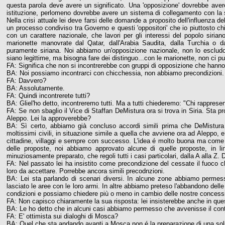
questa parola deve avere un significato. Una 'opposizione' dovrebbe avere
istituzione, perlomeno dovrebbe avere un sistema di collegamento con la
Nella crisi attuale lei deve farsi delle domande a proposito dell'influenza 
un processo condiviso tra Governo e questi 'oppositori' che io piuttosto ch
con un carattere nazionale, che lavori per gli interessi del popolo siri
marionette manovrate dal Qatar, dall'Arabia Saudita, dalla Turchia o da
puramente siriana. Noi abbiamo un'opposizione nazionale, non lo escludo
siano legittime, ma bisogna fare dei distinguo...con le marionette, non ci 
FA: Significa che non si incontrerebbe con gruppi di opposizione che hanno
BA: Noi possiamo incontrarci con chicchessia, non abbiamo precondizioni.
FA: Davvero?
BA: Assolutamente.
FA: Quindi incontrerete tutti?
BA: Gliel'ho detto, incontreremo tutti. Ma a tutti chiederemo: "Chi rappresen
FA: Se non sbaglio il Vice di Staffan DeMistura ora si trova in Siria. Sta
Aleppo. Lei la approverebbe?
BA: Sì certo, abbiamo già concluso accordi simili prima che DeMistura
moltissimi civili, in situazione simile a quella che avviene ora ad Aleppo,
cittadine, villaggi e sempre con successo. L'idea é molto buona ma come al
delle proposte, noi abbiamo approvato alcune di quelle proposte, in li
minuziosamente preparato, che regoli tutti i casi particolari, dalla A alla Z
FA: Nel passato lei ha insistito come precondizione del cessate il fuoco ch
loro da accettare. Porrebbe ancora simili precodnzioni.
BA: Lei sta parlando di scenari diversi. In alcune zone abbiamo permesso 
lasciato le aree con le loro armi. In altre abbiamo preteso l'abbandono del
condizioni e possiamo chiedere più o meno in cambio delle nostre concessi
FA: Non capisco chiaramente la sua risposta: lei insisterebbe anche in q
BA: Le ho detto che in alcuni casi abbiamo permesso che avvenisse il contr
FA: E' ottimista sui dialoghi di Mosca?
BA: Quel che sta andando avanti a Mosca non é la preparazione di una soluz