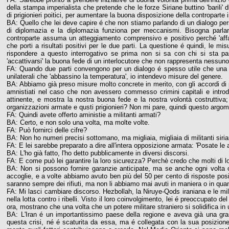
della stampa imperialista che pretende che le forze Siriane buttino 'barili' 
di prigionieri poitici, per aumentare la buona disposizione della controparte 
BA: Quello che lei deve capire é che non stiamo parlando di un dialogo per
di diplomazia e la diplomazia funziona per meccanismi. Bisogna parlare
controparte assuma un atteggiamento comprensivo e positivo perché 'a
che porti a risultati positivi per le due parti. La questione é quindi, l
rispondere a questo interrogativo se prima non si sa con chi si sta par
'accattivarsi' la buona fede di un interlocutore che non rappresenta nessun
FA: Quando due parti convengono per un dialogo é spesso utile che una pa
unilaterali che 'abbassino la temperatura', io intendevo misure del genere.
BA: Abbiamo già preso misure molto concrete in merito, con gli accordi di p
amnistiati nel caso che non avessero commesso crimini capitali e introdo
attinente, e mostra la nostra buona fede e la nostra volontà costruttiva; 
organizzazioni armate e qusti prigionieri? Non mi pare, quindi questo argom
FA: Quindi avete offerto aministie a militanti armati?
BA: Certo, e non solo una volta, ma molte volte.
FA: Può fornirci delle cifre?
BA: Non ho numeri precisi sottomano, ma migliaia, migliaia di militanti siria
FA: E lei sarebbe preparato a dire all'intera opposizione armata: 'Posate le 
BA: L'ho già fatto, l'ho detto pubblicamente in diversi discorsi.
FA: E come può lei garantire la loro sicurezza? Perchè credo che molti di lo
BA: Non si possono fornire garanzie anticipate, ma se anche ogni volta ch
accoglie, e a volte abbiamo avuto ben più del 50 per cento di risposte posi
saranno sempre dei rifiuti, ma non li abbiamo mai avuti in maniera o in qua
FA: Mi lasci cambiare discorso. Hezbollah, la Niruye-Qods iraniana e le mili
nella lotta contro i ribelli. Visto il loro coinvolgimento, lei é preoccupato d
ora, mostrano che una volta che un potere militare straniero si solidifica in
BA: L'Iran é un importantissimo paese della regione e aveva già una gra
questa crisi, né é scaturita da essa, ma é collegata con la sua posizione 