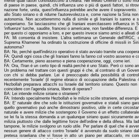
mente quali fattori contribuiscono a crearla. Nel Medio Oriente ci sono molti
di paese in paese, quindi, chi influenza uno o più di questi fattori, si ri
nazione forte, unita, quest'influenza potrebbe anche avere il sopravvento. 
allo Stato siriano o di ridurne l'autorevolezza e, come nazione la Siria no
autonomia. Non accetteremmo nulla di simile e gli Iraniani lo sanno e si
cooperiamo. Se lasciassimo che gli Iraniani esercitassero influenza in Sir
'influenze' turche, saudite, francesi o americane, non farebbe differenza. 
per questo ci opponiamo a loro, e per questo invece siamo amici e alleati de
FA: Mi consenta di insistere. L'altra settimana un Generale dell'IRGC
Suprema Khamenei ha ordinato la costruzione di officine di missili in Siri
autonoma?
BA: No, perché quell'indirizzo operativo é stato avviato tramite una coopera
FA: Quindi ogni cosa che gli Iraniani fanno la fanno col vostro assenso e co
BA: Certamente, pieno assenso e piena cooperazione, oggi, come ieri.
FA: Ora, l'Iran é un certo tipo di realtà perché é uno Stato. Però ci sono a
Un problema nel trattare con questi gruppi é che, al contrario di un Gov
con chi si debba parlare. Lei é preoccupato della possibilità di contr
recentemente 'Israele' (il regime ebraico di occupazione della Palestina
Hezbollah preparava attacchi su Israele dal territorio siriano. Questo non
coincidere con l'agenda siriana, libere di operare?
BA: Lei intende milizie siriane o straniere?
FA: Intendo specialmente Hezbollah e le milizie sciite straniere, ad esempi
BA: E' naturale dire che solo le istituzioni governative e statali siano gara
quello governativo può anche dimostrarsi positivo, utile in certe circost
naturale e avere milizie che sostengono il Governo é un effetto collatera
se lei fa la stessa domanda a un qualunque siriano quasi sicuramente avr
milizia piuttosto che dalle legittime forze dell'ordine e della difesa. Ma
tampone, le milizie svolgono un ruolo utile. Per parlare di quel che é avve
nessun genere di attacco contro 'Israele' é avvenuto da suolo siriano d
pretesa israeliana che vi fosse in atto un piano per attaccarlo, mi con