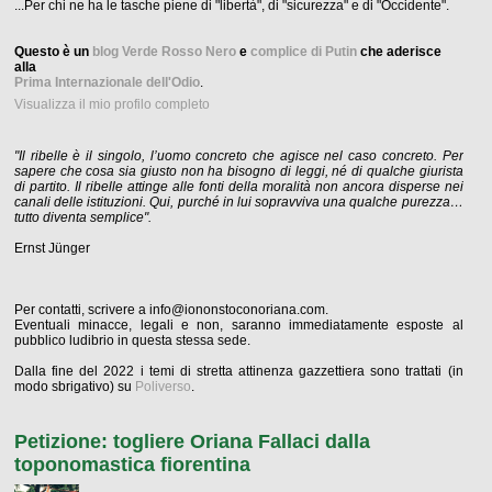
...Per chi ne ha le tasche piene di "libertà", di "sicurezza" e di "Occidente".
Questo è un
blog Verde Rosso Nero
e
complice di Putin
che aderisce
alla
Prima Internazionale dell'Odio
.
Visualizza il mio profilo completo
"Il ribelle è il singolo, l’uomo concreto che agisce nel caso concreto. Per
sapere che cosa sia giusto non ha bisogno di leggi, né di qualche giurista
di partito. Il ribelle attinge alle fonti della moralità non ancora disperse nei
canali delle istituzioni. Qui, purché in lui sopravviva una qualche purezza…
tutto diventa semplice".
Ernst Jünger
Per contatti, scrivere a info@iononstoconoriana.com.
Eventuali minacce, legali e non, saranno immediatamente esposte al
pubblico ludibrio in questa stessa sede.
Dalla fine del 2022 i temi di stretta attinenza gazzettiera sono trattati (in
modo sbrigativo) su
Poliverso
.
Petizione: togliere Oriana Fallaci dalla
toponomastica fiorentina