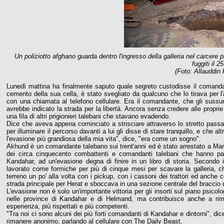
Un poliziotto afghano guarda dentro l'ingresso della galleria nel carcere p
fuggiti il 2
(Foto: Allauddin
Lunedì mattina ha finalmente saputo quale segreto custodisse il comand
cemento della sua cella, è stato svegliato da qualcuno che lo tirava per l
con una chiamata al telefono cellulare. Era il comandante, che gli sussurr
avrebbe indicato la strada per la libertà. Ancora senza credere alle proprie 
una fila di altri prigionieri talebani che stavano evadendo.
Dice che aveva appena cominciato a strisciare attraverso lo stretto pass
per illuminare il percorso davanti a lui gli disse di stare tranquillo, e che a
l'evasione più grandiosa della mia vita", dice, "era come un sogno".
Akhund è un comandante talebano sui trent'anni ed è stato arrestato a Mar
dei circa cinquecento combattenti e comandanti talebani che hanno par
Kandahar, ad un'evasione degna di finire in un libro di storia. Secondo i
lavorato come formiche per più di cinque mesi per scavare la galleria, c
terreno un po' alla volta con i pickup, con i cassoni dei trattori ed anche c
strada principale per Herat e sboccava in una sezione centrale del braccio de
L'evasione non è solo un'importante vittoria per gli insorti sul piano psicol
nelle province di Kandahar e di Helmand, ma contribuisce anche a rimpo
esperienza, più rispettati e più competenti.
"Tra noi ci sono alcuni dei più forti comandanti di Kandahar e dintorni",
rimanere anonimo, parlando al cellulare con The Daily Beast.