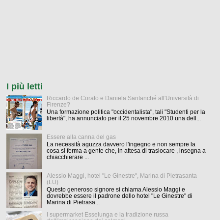
I più letti
Riccardo de Corato e Daniela Santanché all'Università di
Firenze?
Una formazione politica "occidentalista", tali "Studenti per la
libertà", ha annunciato per il 25 novembre 2010 una dell...
Essere alla canna del gas
La necessità aguzza davvero l'ingegno e non sempre la
cosa si ferma a gente che, in attesa di traslocare , insegna a
chiacchierare ...
Alessio Maggi, hotel "Le Ginestre", Marina di Pietrasanta
(LU)
Questo generoso signore si chiama Alessio Maggi e
dovrebbe essere il padrone dello hotel "Le Ginestre" di
Marina di Pietrasa...
I supermarket Esselunga e la tradizione russa