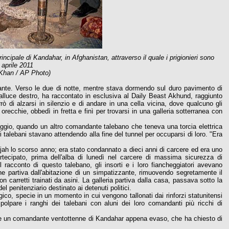
rincipale di Kandahar, in Afghanistan, attraverso il quale i prigionieri sono
5 aprile 2011
 Khan / AP Photo)
ante. Verso le due di notte, mentre stava dormendo sul duro pavimento di
'alluce destro, ha raccontato in esclusiva al Daily Beast Akhund, raggiunto
ò di alzarsi in silenzio e di andare in una cella vicina, dove qualcuno gli
orecchie, obbedì in fretta e finì per trovarsi in una galleria sotterranea con
aggio, quando un altro comandante talebano che teneva una torcia elettrica
ltri talebani stavano attendendo alla fine del tunnel per occuparsi di loro. "Era
jah lo scorso anno; era stato condannato a dieci anni di carcere ed era uno
tecipato, prima dell'alba di lunedì nel carcere di massima sicurezza di
l racconto di questo talebano, gli insorti e i loro fiancheggiatori avevano
he partiva dall'abitazione di un simpatizzante, rimuovendo segretamente il
on carretti trainati da asini. La galleria partiva dalla casa, passava sotto la
l penitenziario destinato ai detenuti politici.
ogico, specie in un momento in cui vengono tallonati dai rinforzi statunitensi
lpare i ranghi dei talebani con aluni dei loro comandanti più ricchi di
 dice un comandante ventottenne di Kandahar appena evaso, che ha chiesto di