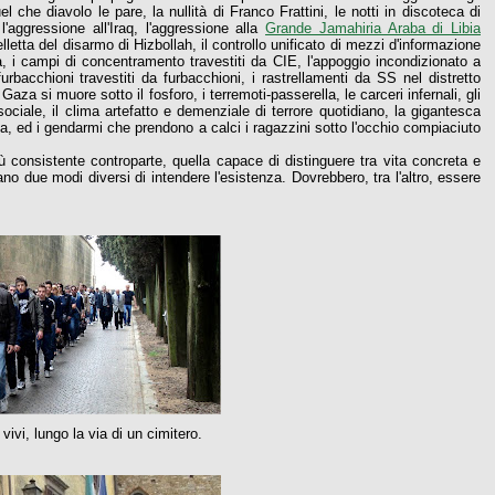
el che diavolo le pare, la nullità di Franco Frattini, le notti in discoteca di
'aggressione all'Iraq, l'aggressione alla
Grande Jamahiria Araba di Libia
zelletta del disarmo di Hizbollah, il controllo unificato di mezzi d'informazione
a, i campi di concentramento travestiti da CIE, l'appoggio incondizionato a
 furbacchioni travestiti da furbacchioni, i rastrellamenti da SS nel distretto
aza si muore sotto il fosforo, i terremoti-passerella, le carceri infernali, gli
ta sociale, il clima artefatto e demenziale di terrore quotidiano, la gigantesca
tica, ed i gendarmi che prendono a calci i ragazzini sotto l'occhio compiaciuto
ù consistente controparte, quella capace di distinguere tra vita concreta e
o due modi diversi di intendere l'esistenza. Dovrebbero, tra l'altro, essere
 vivi, lungo la via di un cimitero.