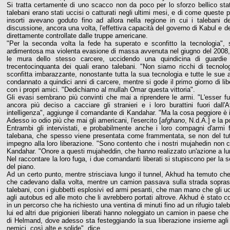
Si tratta certamente di uno scacco non da poco per lo sforzo bellico sta
talebani erano stati uccisi o catturati negli ultimi mesi, e di come quest
insorti avevano goduto fino ad allora nella regione in cui i taleban
discussione, ancora una volta, l'effettiva capacità del governo di Kabul e d
direttamente controllate dalle truppe americane.
"Per la seconda volta la fede ha superato e sconfitto la tecnologia", 
ardimentosa ma violenta evasione di massa avvenuta nel giugno del 2008, q
le mura dello stesso carcere, uccidendo una quindicina di guardie c
trecentocinquanta dei quali erano talebani. "Non siamo ricchi di tecno
sconfitta imbarazzante, nonostante tutta la sua tecnologia e tutte le sue 
condannato a quindici anni di carcere, mentre si gode il primo giorno di lib
con i propri amici. "Dedichiamo al mullah Omar questa vittoria".
Gli evasi sembrano più convinti che mai a riprendere le armi. "L'esser f
ancora più deciso a cacciare gli stranieri e i loro burattini fuori da
intelligenza", aggiunge il comandante di Kandahar. "Ma la cosa peggiore è i
Adesso io odio più che mai gli americani, l'esercito [
afghano
, N.d.A.] e la po
Entrambi gli intervistati, e probabilmente anche i loro compagni d'armi fr
talebana, che spesso viene presentata come frammentata, se non del tutt
impegno alla loro liberazione. "Sono contento che i nostri mujahedin non c
Kandahar. "Onore a questi mujaheddin, che hanno realizzato un'azione a lun
Nel raccontare la loro fuga, i due comandanti liberati si stupiscono per la
del piano.
Ad un certo punto, mentre strisciava lungo il tunnel, Akhud ha temuto che 
che cadevano dalla volta, mentre un camion passava sulla strada soprasta
talebani, con i giubbetti esplosivi ed armi pesanti, che man mano che gli 
agli autobus ed alle moto che li avrebbero portati altrove. Akhud è stato co
in un percorso che ha richiesto una ventina di minuti fino ad un rifugio taleban
lui ed altri due prigionieri liberati hanno noleggiato un camion in paese che 
di Helmand, dove adesso sta festeggiando la sua liberazione insieme agli 
nemici, così alte e solide", dice.