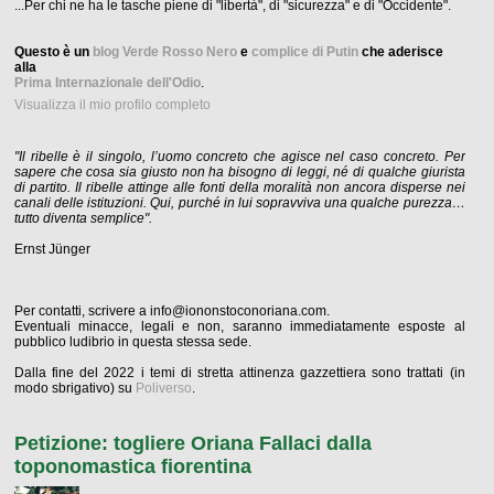
...Per chi ne ha le tasche piene di "libertà", di "sicurezza" e di "Occidente".
Questo è un
blog Verde Rosso Nero
e
complice di Putin
che aderisce
alla
Prima Internazionale dell'Odio
.
Visualizza il mio profilo completo
"Il ribelle è il singolo, l’uomo concreto che agisce nel caso concreto. Per
sapere che cosa sia giusto non ha bisogno di leggi, né di qualche giurista
di partito. Il ribelle attinge alle fonti della moralità non ancora disperse nei
canali delle istituzioni. Qui, purché in lui sopravviva una qualche purezza…
tutto diventa semplice".
Ernst Jünger
Per contatti, scrivere a info@iononstoconoriana.com.
Eventuali minacce, legali e non, saranno immediatamente esposte al
pubblico ludibrio in questa stessa sede.
Dalla fine del 2022 i temi di stretta attinenza gazzettiera sono trattati (in
modo sbrigativo) su
Poliverso
.
Petizione: togliere Oriana Fallaci dalla
toponomastica fiorentina