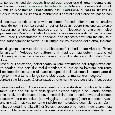
tunitense nel sud del paese, fino ad oggi orgoglioso di quanti comandanti
e perdite sembravano
aver invertito la tendenza
delle sorti favorevoli di cui gli
i del mullah Mohammed Omar erano nati. L'evasione di massa rimette in
elle sue forze di sicurezza di mantenere il controllo delle aree del paese non
si esaltava lunedì un sito web talebano, facendo riferimento ad un'altra
uando uomini bomba suicidi e fucilieri talebani fecero irruzione attraverso
arcerarie e liberando qualcosa come milleduecento prigionieri, oltre
logia, ma con l'aiuto di Allah Onnipotente abbiamo causato al nemico una
armi", dice il comandante di Kandahar che era stato catturato tre anni fa e
ertà sorseggiando tè verde in un rifugio sicuro talebano della città, insieme
uori di galera non vuol dire che abbandonerò il jihad", dice Akhund. "Sono
ll'Afghanistan". "Adesso combatteremo il jihad con più determinazione ed
l linguaggio ingiurioso che essi usano contro il nostro capo, il mullah Omar.
lizia".
eschi di liberazione, sottolineano la loro gratitudine per l'organizzazione
o caotica, che non si è mai dimenticata di loro ed ha lavorato con tanto
i abbiano dimenticato e si siano occupati di noi", afferma il comandante di
go termine e tanto a lungo sono stati capaci di mantenere il segreto".
 segretezza e la capacità organizzativa che hanno reso possibile il successo
sarebbe crollato. Dicce di aver sentito una sorta di rimbombo e dei detriti
nte. Dice che all'uscita della galleria c'erano cinque o sei uomini bomba
uomini uscivano dal buco nel pavimento della casa li conducevano ai pickup,
ndotto via con un pickup (che viaggiava a fari spenti) con altri dieci evasi,
o in città. Il pickup poi tornò indietro per riprendere degli altri evasi. Da lì,
li ha condotti fino alla città di Geresk, appena oltre i confini della provincia
amici. "Mai avevo pensato che sarei riuscito a sfuggire alle mura dei miei