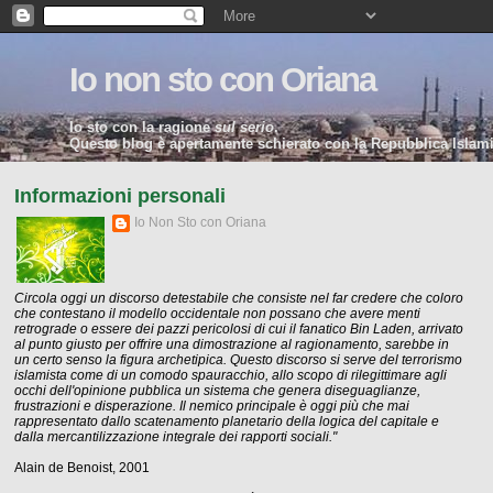
Io non sto con Oriana
Io sto con la ragione
sul serio
.
Questo blog è apertamente schierato con la Repubblica Islamic
Informazioni personali
Io Non Sto con Oriana
Circola oggi un discorso detestabile che consiste nel far credere che coloro
che contestano il modello occidentale non possano che avere menti
retrograde o essere dei pazzi pericolosi di cui il fanatico Bin Laden, arrivato
al punto giusto per offrire una dimostrazione al ragionamento, sarebbe in
un certo senso la figura archetipica. Questo discorso si serve del terrorismo
islamista come di un comodo spauracchio, allo scopo di rilegittimare agli
occhi dell'opinione pubblica un sistema che genera diseguaglianze,
frustrazioni e disperazione. Il nemico principale è oggi più che mai
rappresentato dallo scatenamento planetario della logica del capitale e
dalla mercantilizzazione integrale dei rapporti sociali."
Alain de Benoist, 2001