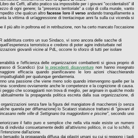
ro dei Ceffi, all'atto pratico sia impossibile per i giovani "occidentalisti"
il
ezzo di ogni genere; la "presenza territoriale" a colpi di colla murale, vanto
a impedito che qualcun altro
facesse loro il verso
andando tranquillamente a
unta la vittima di un'aggressione di trentacinque anni fa sulla cui vicenda si
e il più alto in poltrona ed in retribuzione, non ha certo mancato l'occasione
 BR addirittura contro un suo Sindaco, vi sono ancora delle sacche di
quell’esperienza terroristica e credono di poter agire indisturbate nel
zazioni giovanili vicine al PdL, occorre lo sforzo di tutti per isolare
bilità e l'efficienza delle organizzazioni combattenti si giova proprio di
grasso di Scandicci (cui
le precedenti disavventure
non hanno insegnato
giore efficacia quando pianificavano le loro azioni chiacchierando
e impattugliabili per qualunque gendarmeria.
a hanno una passione che viene meno solo quando intervengono quelle per la
china- scendono ovviamente anche le competenze e la cognizione di causa.
ci peggio che scoraggianti non trova di meglio, per arginare in qualche modo
da abitualmente la propaganda politica escreta dalla sua organizzazione, di
organizzazioni senza fare la figura del mangiatore di maccheroni (o senza
ualche querela per diffamazione) lo Scatarzi statuisce trattarsi di
"giovani di
rincasano nelle ville di Settignano tra maggiordomi e piscine"
, secondo uno
eriorizzare il fatto puro e semplice che nella vita reale esiste un numero
 di individui consuetamente dediti all'attivismo politico, in cui lo schifo, il
l'intenzione dall'azione.
to bersaglio la propaganda diffusa dai pilastri umani su cui si reggono i tagli