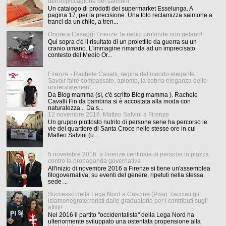
dell'impiccagione dei salmoni
Un catalogo di prodotti dei supermarket Esselunga. A
pagina 17, per la precisione. Una foto reclamizza salmone a
tranci da un chilo, a tren...
Onore a Casaggì Firenze: le radici profonde non gelano!
Qui sopra c'è il risultato di un proiettile da guerra su un
cranio umano. L'immagine rimanda ad un imprecisato
contesto del Medio Or...
Firenze - Rachele Cavalli, regina del mondo elegante.
Savoir faire compassato, aplomb, la sobria eleganza dello
understatement.
Da Blog mamma (sì, c'è scritto Blog mamma ). Rachele
Cavalli Fin da bambina si è accostata alla moda con
naturalezza... Da s...
12 novembre 2016: Matteo Salvini a Firenze
Un gruppo piuttosto nutrito di persone serie ha percorso le
vie del quartiere di Santa Croce nelle stesse ore in cui
Matteo Salvini (u...
5 novembre 2016: a Firenze centinaia di persone in piazza
contro la propaganda governativa
All'inizio di novembre 2016 a Firenze si tiene un'assemblea
filogovernativa; su eventi del genere, ripetuti nella stessa
sede ...
Successo della Lega Nord a Cascina (Pisa): cacciati gli
islamonegroterroristi dalle graduatorie per i contributi sugli
affitti!
Nel 2016 il partito "occidentalista" della Lega Nord ha
ulteriormente sviluppato una ostentata propensione alla