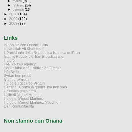
►
marzo
(9)
►
febbraio
(14)
►
gennaio
(15)
►
2010
(184)
►
2009
(122)
►
2008
(38)
Links
Io non sto con Oriana: il sito
L'ayatollah Ali Khamenei
Il Presidente della Repubblica Islamica dell'Iran
Islamic Republic of Iran Broadcasting
Il Libro
FARS News Agency
Per un'altra città - Notizie da Firenze
Info Syrie
Syrian free press
Istanbul, Avrupa
Il blog di Riccardo Venturi
Canzoni. Contro la guerra, ma non solo
Un'antica gatta nera
Il sito di Miguel Martinez
Il blog di Miguel Martinez
Il blog di Miguel Martinez (vecchio)
L'anticomunitarista
Non stanno con Oriana