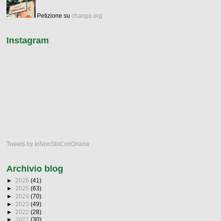
Petizione su
change.org
Instagram
Tweets by IoNonStoConOriana
Archivio blog
►
2026
(41)
►
2025
(63)
►
2024
(70)
►
2023
(49)
►
2022
(28)
►
2021
(30)