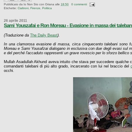
Pubblicato da
Io Non Sto con Oriana
alle
18:50
0 commenti
Etichette:
Cialtroni
,
Firenze
,
Politica
26 aprile 2011
Sami Youszafai e Ron Moreau - Evasione in massa dei taleban
(Traduzione da
The Daily Beast
).
In una clamorosa evasione di massa, circa cinquecento talebani sono fu
Moreau e Sami Yousafzai dialogano in esclusiva con due degli evasi sul mo
e del perché l'accaduto rappresenti un grave rovescio per lo sforzo bellico 
Mullah Asadullah Akhund aveva intuito che stava per succedere qualche 
comandanti talebani di più alto grado, incarcerato con lui nel braccio del
occhi.