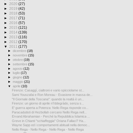
►
2020
(27)
►
2019
(42)
►
2018
(53)
►
2017
(71)
►
2016
(57)
►
2015
(121)
►
2014
(139)
►
2013
(116)
►
2012
(170)
▼
2011
(177)
►
dicembre
(18)
►
novembre
(15)
►
ottobre
(19)
►
settembre
(15)
►
agosto
(12)
►
luglio
(17)
►
giugno
(12)
►
maggio
(21)
▼
aprile
(10)
Firenze: Casaggì, cialtroni e vario spicciolame st...
Sami Youszafai e Ron Moreau - Evasione in massa de...
"Il Giornale della Toscana": quando la realtà è un...
Firenze: un giorno di aprile n'i'ddegràdo, senza s...
E' guerra aperta a Potenza: Nello Rega risponde co...
Paracadutisti di Hezbollah cercano Nello Rega nell...
Ervand Abrahamian - Perché la Repubblica Islamica ...
Greve in Chianti "schiaffeggia" Oriana Fallaci? Ha...
Wayne Sapp ed i comportamenti abituali nella democ...
Nello Rega - Nello Rega - Nello Rega - Nello Rega