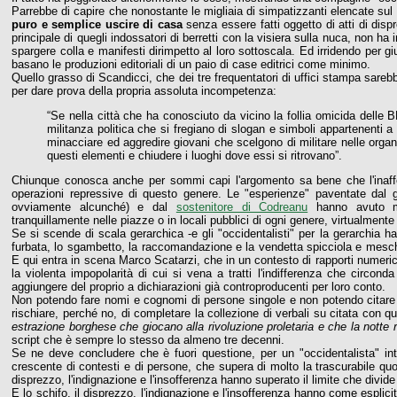
Parrebbe di capire che nonostante le migliaia di simpatizzanti elencate sul Lib
puro e semplice uscire di casa
senza essere fatti oggetto di atti di dispr
principale di quegli indossatori di berretti con la visiera sulla nuca, non h
spargere colla e manifesti dirimpetto al loro sottoscala. Ed irridendo per gi
basano le produzioni editoriali di un paio di case editrici come minimo.
Quello grasso di Scandicci, che dei tre frequentatori di uffici stampa sarebb
per dare prova della propria assoluta incompetenza:
“Se nella città che ha conosciuto da vicino la follia omicida delle
militanza politica che si fregiano di slogan e simboli appartenenti a 
minacciare ed aggredire giovani che scelgono di militare nelle organiz
questi elementi e chiudere i luoghi dove essi si ritrovano”.
Chiunque conosca anche per sommi capi l'argomento sa bene che l'inafferra
operazioni repressive di questo genere. Le "esperienze" paventate dal 
ovviamente alcunché) e dal
sostenitore di Codreanu
hanno avuto mag
tranquillamente nelle piazze o in locali pubblici di ogni genere, virtualment
Se si scende di scala gerarchica -e gli "occidentalisti" per la gerarchi
furbata, lo sgambetto, la raccomandazione e la vendetta spicciola e mes
E qui entra in scena Marco Scatarzi, che in un contesto di rapporti numeri
la violenta impopolarità di cui si vena a tratti l'indifferenza che circon
aggiungere del proprio a dichiarazioni già controproducenti per loro conto.
Non potendo fare nomi e cognomi di persone singole e non potendo citare 
rischiare, perché no, di completare la collezione di verbali su citata con q
estrazione borghese che giocano alla rivoluzione proletaria e che la notte 
script che è sempre lo stesso da almeno tre decenni.
Se ne deve concludere che è fuori questione, per un "occidentalista" int
crescente di contesti e di persone, che supera di molto la trascurabile quota
disprezzo, l'indignazione e l'insofferenza
hanno superato il limite che divide 
E lo schifo, il disprezzo, l'indignazione e l'insofferenza hanno come esplici