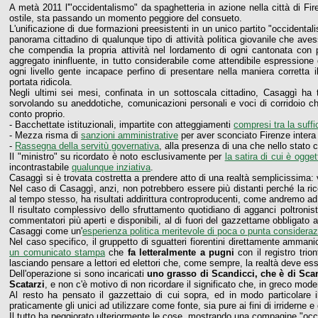
A metà 2011 l'"occidentalismo" da spaghetteria in azione nella città di 
ostile, sta passando un momento peggiore del consueto.
L'unificazione di due formazioni preesistenti in un unico partito "occident
panorama cittadino di qualunque tipo di attività politica giovanile che ave
che compendia la propria attività nel lordamento di ogni cantonata con 
aggregato ininfluente, in tutto considerabile come attendibile espressione
ogni livello gente incapace perfino di presentare nella maniera corretta 
portata ridicola.
Negli ultimi sei mesi, confinata in un sottoscala cittadino, Casaggì ha 
sorvolando su aneddotiche, comunicazioni personali e voci di corridoio c
conto proprio.
- Bacchettate istituzionali, impartite con atteggiamenti
compresi tra la suffi
- Mezza risma di
sanzioni amministrative
per aver sconciato Firenze intera 
-
Rassegna della servitù governativa
, alla presenza di una che nello stato 
Il "ministro" su ricordato è noto esclusivamente per
la satira di cui è ogget
incontrastabile
qualunque inziativa
.
Casaggì si è trovata costretta a prendere atto di una realtà semplicissima:
Nel caso di Casaggì, anzi, non potrebbero essere più distanti perché la ri
al tempo stesso, ha risultati addirittura controproducenti, come andremo ad i
Il risultato complessivo dello sfruttamento quotidiano di agganci poltroni
commentatori più aperti e disponibili, al di fuori del gazzettame obbligato a
Casaggi come un'
esperienza politica meritevole di poca o punta considera
Nel caso specifico, il gruppetto di sguatteri fiorentini direttamente ammanica
un comunicato stampa
che
fa letteralmente a pugni
con il registro tri
lasciando pensare a lettori ed elettori che, come sempre, la realtà deve ess
Dell'operazione si sono incaricati
uno grasso di Scandicci, che è di Sca
Scatarzi
, e non c'è motivo di non ricordare il significato che, in greco mod
Al resto ha pensato il gazzettaio di cui sopra, ed in modo particolare 
praticamente gli unici ad utilizzare come fonte, sia pure ai fini di irriderne e
Il tutto ha peggiorato ulteriormente le cose, mostrando una compagine "occ