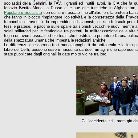
scolastici della Gelmini, la TAV, i grandi ed inutili lavori, la CIA che fa qu
Ignazio Benito Maria La Russa e le sue gite turistiche in Afghanistan, l
Popolare e Socialista
con cui si è trescato fino all'altro ieri, la pretesa-bar
che fanno in blocco rimpiangere l'obiettività e la concretezza della Pravd
furbacchioni travestiti da imprenditori ed azionisti, gli scudi fiscali per i
tessile pratese, le pacche sulle spalle tra sionisti veccchi e nuovi mentre a G
sciali miliardari per le festicciole tra potenti, la militarizzazione della vi
fogna di favori sessuali ed elettorali che costituisce per intero l'arena poli
della spazzatura umana che impesta le redazioni amiche.
Le differenze che corrono tra i mangiaspaghetti da sottoscala e la loro pi
Libro dei Ceffi, possono essere riassunte da due immagini che rappresentan
state pubblicate dagli originali in date molto vicine tra loro.
Gli "occidentalisti", morti già da