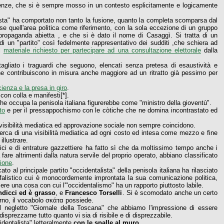
Firenze, che si è sempre mosso in un contesto esplicitamente e logicamente
alista" ha comportato non tanto la fusione, quanto la completa scomparsa dal
sse quell'area politica come riferimento, con la sola eccezione di un gruppo
propaganda abietta , e che si è dato il nome di Casaggì. Si tratta di un
 di un "partito" così fedelmente rappresentativo dei sudditi ,che schiera ad
il
materiale richiesto per partecipare ad una consultazione elettorale
dalla
tagliato i traguardi che seguono, elencati senza pretesa di esaustività e
he contribuiscono in misura anche maggiore ad un ritratto già pessimo per
cienza e la presa in giro
.
con colla e manifesti[*].
che occupa la penisola italiana figurerebbe come "ministro della gioventù".
to
e per il pressappochismo con le còtiche che ne domina incontrastato ed
 visibilità mediatica ed approvazione sociale non sempre coincidono.
cerca di una visibilità mediatica ad ogni costo ed intesa come mezzo e fine
llustrare.
stici e di entrature gazzettiere ha fatto sì che da moltissimo tempo anche i
 fare altrimenti dalla natura servile del proprio operato, abbiano classificato
zione
.
to al principale partito "occidentalista" della penisola italiana ha rilasciato
onfalistico cui è monocordemente improntata la sua comunicazione politica,
ere una cosa con cui l'"occidentalismo" ha un rapporto piuttosto labile.
ndicci ed è grasso
, e
Francesco Torselli
. Si è scomodato anche un certo
erno, il vocabolo σκάτα
possiede.
il negletto "Giornale della Toscana" che abbiamo l'impressione di essere
 disprezzarne tutto quanto vi sia di risibile e di disprezzabile.
identalista" letteralmente
con le spalle al muro
.