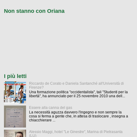
Non stanno con Oriana
I più letti
Riccardo de Corato e Daniela Santanché all'Università di
Firenze?
Una formazione politica "occidentalista", tali "Studenti per la
libertà", ha annunciato per il 25 novembre 2010 una dell...
Essere alla canna del gas
La necessità aguzza davvero l'ingegno e non sempre la
cosa si ferma a gente che, in attesa di traslocare , insegna a
chiacchierare ...
Alessio Maggi, hotel "Le Ginestre", Marina di Pietrasanta
(LU)