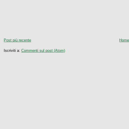
Post più recente
Home
Iscriviti a:
Commenti sul post (Atom)