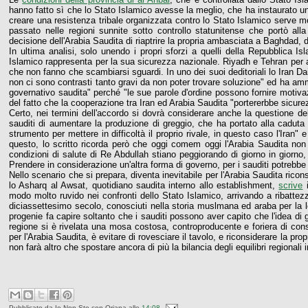
hanno fatto sì che lo Stato Islamico avesse la meglio, che ha instaurato u
creare una resistenza tribale organizzata contro lo Stato Islamico serve mo
passato nelle regioni sunnite sotto controllo statunitense che portò all
decisione dell'Arabia Saudita di riaptrire la propria ambasciata a Baghdad, 
In ultima analisi, solo unendo i propri sforzi a quelli della Repubblica Is
Islamico rappresenta per la sua sicurezza nazionale. Riyadh e Tehran per
che non fanno che scambiarsi sguardi. In uno dei suoi deditoriali lo Iran Da
non ci sono contrasti tanto gravi da non poter trovare soluzione" ed ha amm
governativo saudita" perché "le sue parole d'ordine possono fornire motivaz
del fatto che la cooperazione tra Iran ed Arabia Saudita "portererbbe sicurezz
Certo, nei termini dell'accordo si dovrà considerare anche la questione de
sauditi di aumentare la produzione di greggio, che ha portato alla caduta 
strumento per mettere in difficoltà il proprio rivale, in questo caso l'I
questo, lo scritto ricorda però che oggi comem oggi l'Arabia Saudita non 
condizioni di salute di Re Abdullah stiano peggiorando di giorno in giorno, e
Prendere in considerazione un'altra forma di governo, per i sauditi potrebbe
Nello scenario che si prepara, diventa inevitabile per l'Arabia Saudita riconsi
lo Asharq al Awsat, quotidiano saudita interno allo establishment,
scrive
i
modo molto ruvido nei confronti dello Stato Islamico, arrivando a ribattez
diciassettesimo secolo, conosciuti nella storia muslmana ed araba per la l
progenie fa capire soltanto che i sauditi possono aver capito che l'idea di 
regione si è rivelata una mosa costosa, controproducente e foriera di conse
per l'Arabia Saudita, è evitare di rovesciare il tavolo, e riconsiderare la propr
non farà altro che spostare ancora di più la bilancia degli equilibri regionali 
Pubblicato da
Io Non Sto con Oriana
alle
14:08