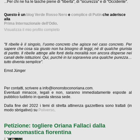
...Per chi ne ha le tasche piene di "libertà", di "sicurezza" e di "Occidente".
Questo è un
blog Verde Rosso Nero
e
complice di Putin
che aderisce
alla
Prima Internazionale dell'Odio
.
Visualizza il mio profilo completo
"Il ribelle è il singolo, l’uomo concreto che agisce nel caso concreto. Per
sapere che cosa sia giusto non ha bisogno di leggi, né di qualche giurista
di partito. Il ribelle attinge alle fonti della moralità non ancora disperse nei
canali delle istituzioni. Qui, purché in lui sopravviva una qualche purezza…
tutto diventa semplice".
Ernst Jünger
Per contatti, scrivere a info@iononstoconoriana.com.
Eventuali minacce, legali e non, saranno immediatamente esposte al
pubblico ludibrio in questa stessa sede.
Dalla fine del 2022 i temi di stretta attinenza gazzettiera sono trattati (in
modo sbrigativo) su
Poliverso
.
Petizione: togliere Oriana Fallaci dalla
toponomastica fiorentina