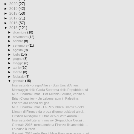
►
2020
(27)
►
2019
(42)
►
2018
(53)
►
2017
(71)
►
2016
(57)
▼
2015
(121)
►
dicembre
(10)
►
novembre
(12)
►
ottobre
(8)
►
settembre
(11)
►
agosto
(9)
►
luglio
(14)
►
giugno
(8)
►
maggio
(8)
►
aprile
(10)
►
marzo
(8)
►
febbraio
(8)
▼
gennaio
(15)
Intervista di Foreign Affairs (Stati Uniti d'Ameri...
Messaggio della Guida Suprema della Repubblica Isl...
M. K. Bhadrakumar - Per l'Arabia Saudita, venire a...
Brian Cloughley - Un Lebensraum in Palestina
Essere alla canna del gas
M. K. Bhadrakumar - La Repubblica Islamica dell'I...
L'imam di Firenze dà prova di generosità ed altrui...
Cristian Rustignoli e Il trasloco di Vera Aurora L...
Intervista del Literární noviny (Repubblica Ceca) ...
Gennaio 2015: torna anche a Firenze l'islamofobia ...
La haine à Paris.
Gennaio 2015 nella Repubblica Francese: ecco un ot...