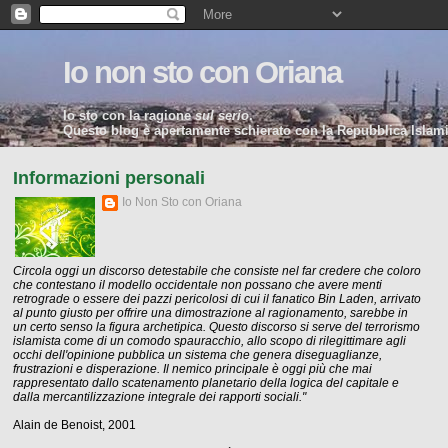
Io non sto con Oriana
Io sto con la ragione
sul serio
.
Questo blog è apertamente schierato con la Repubblica Islamic
Informazioni personali
Io Non Sto con Oriana
Circola oggi un discorso detestabile che consiste nel far credere che coloro
che contestano il modello occidentale non possano che avere menti
retrograde o essere dei pazzi pericolosi di cui il fanatico Bin Laden, arrivato
al punto giusto per offrire una dimostrazione al ragionamento, sarebbe in
un certo senso la figura archetipica. Questo discorso si serve del terrorismo
islamista come di un comodo spauracchio, allo scopo di rilegittimare agli
occhi dell'opinione pubblica un sistema che genera diseguaglianze,
frustrazioni e disperazione. Il nemico principale è oggi più che mai
rappresentato dallo scatenamento planetario della logica del capitale e
dalla mercantilizzazione integrale dei rapporti sociali."
Alain de Benoist, 2001