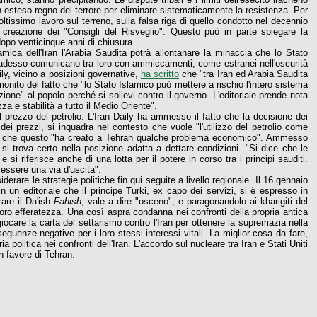
n esteso regno del terrore per eliminare sistematicamente la resistenza. Per
ltissimo lavoro sul terreno, sulla falsa riga di quello condotto nel decennio
a creazione dei "Consigli del Risveglio". Questo può in parte spiegare la
dopo venticinque anni di chiusura.
lamica dell'Iran l'Arabia Saudita potrà allontanare la minaccia che lo Stato
 adesso comunicano tra loro con ammiccamenti, come estranei nell'oscurità
ily, vicino a posizioni governative,
ha scritto
che "tra Iran ed Arabia Saudita
onito del fatto che "lo Stato Islamico può mettere a rischio l'intero sistema
ione" al popolo perché si sollevi contro il governo. L'editoriale prende nota
a e stabilità a tutto il Medio Oriente".
l prezzo del petrolio. L'Iran Daily ha ammesso il fatto che la decisione dei
dei prezzi, si inquadra nel contesto che vuole "l'utilizzo del petrolio come
ran" e che questo "ha creato a Tehran qualche problema economico". Ammesso
si trova certo nella posizione adatta a dettare condizioni. "Si dice che le
 si riferisce anche di una lotta per il potere in corso tra i principi sauditi.
 essere una via d'uscita".
derare le strategie politiche fin qui seguite a livello regionale. Il 16 gennaio
n un editoriale che il principe Turki, ex capo dei servizi, si è espresso in
zare il Da'ish
Fahish
, vale a dire "osceno", e paragonandolo ai kharigiti del
oro efferatezza. Una così aspra condanna nei confronti della propria antica
giocare la carta del settarismo contro l'Iran per ottenere la supremazia nella
guenze negative per i loro stessi interessi vitali. La miglior cosa da fare,
ia politica nei confronti dell'Iran. L'accordo sul nucleare tra Iran e Stati Uniti
in favore di Tehran.