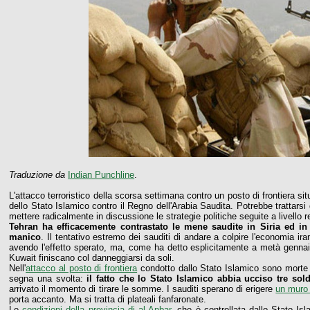
Traduzione da
Indian Punchline
.
L'attacco terroristico della scorsa settimana contro un posto di frontiera si
dello Stato Islamico contro il Regno dell'Arabia Saudita. Potrebbe trattars
mettere radicalmente in discussione le strategie politiche seguite a livello reg
Tehran ha efficacemente contrastato le mene saudite in Siria ed in
manico
. Il tentativo estremo dei sauditi di andare a colpire l'economia i
avendo l'effetto sperato, ma, come ha detto esplicitamente a metà genna
Kuwait finiscano col danneggiarsi da soli.
Nell'
attacco al posto di frontiera
condotto dallo Stato Islamico sono morte 
segna una svolta:
il fatto che lo Stato Islamico abbia ucciso tre so
arrivato il momento di tirare le somme. I sauditi sperano di erigere
un muro 
porta accanto. Ma si tratta di plateali fanfaronate.
Le
condizioni della provincia di al Anbar
, che è controllata dallo Stato Isla