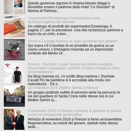
Questo generoso signore si chiama Alessio Maggi e
dovrebbe essere il padrone dello hotel "Le Ginestre" di
Marina di Pietrasa...
I supermarket Esselunga e la tradizione russa
dell'impiccagione dei salmoni
Un catalogo di prodotti dei supermarket Esselunga. A
pagina 17, per la precisione. Una foto reclamizza salmone a
tranci da un chilo, a tren...
Onore a Casaggì Firenze: le radici profonde non gelano!
Qui sopra c'è il risultato di un proiettile da guerra su un
cranio umano. L'immagine rimanda ad un imprecisato
contesto del Medio Or...
Firenze - Rachele Cavalli, regina del mondo elegante.
Savoir faire compassato, aplomb, la sobria eleganza dello
understatement.
Da Blog mamma (sì, c'è scritto Blog mamma ). Rachele
Cavalli Fin da bambina si è accostata alla moda con
naturalezza... Da s...
12 novembre 2016: Matteo Salvini a Firenze
Un gruppo piuttosto nutrito di persone serie ha percorso le
vie del quartiere di Santa Croce nelle stesse ore in cui
Matteo Salvini (u...
5 novembre 2016: a Firenze centinaia di persone in piazza
contro la propaganda governativa
All'inizio di novembre 2016 a Firenze si tiene un'assemblea
filogovernativa; su eventi del genere, ripetuti nella stessa
sede ...