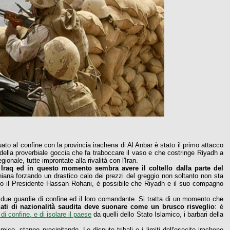
tuato al confine con la provincia irachena di Al Anbar è stato il primo attacco
i della proverbiale goccia che fa traboccare il vaso e che costringe Riyadh a
ionale, tutte improntate alla rivalità con l'Iran.
 Iraq ed in questo momento sembra avere il coltello dalla parte del
raniana forzando un drastico calo dei prezzi del greggio non soltanto non sta
io il Presidente Hassan Rohani, è possibile che Riyadh e il suo compagno
due guardie di confine ed il loro comandante. Si tratta di un momento che
ldati di nazionalità saudita deve suonare come un brusco risveglio
: è
di confine, e di isolare il paese
da quelli dello Stato Islamico, i barbari della
mico, stanno precipitando. Le dispute tribali e i limiti dell'esecito iracheno