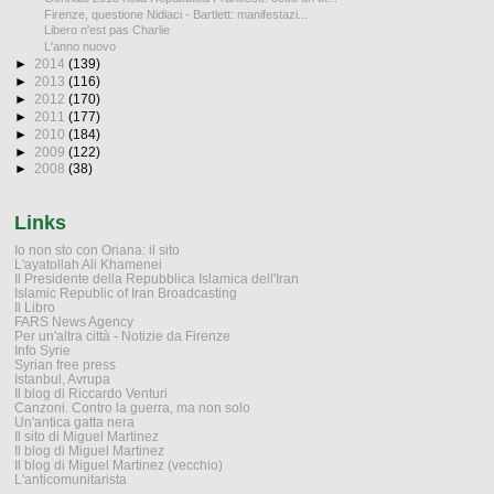
Firenze, questione Nidiaci - Bartlett: manifestazi...
Libero n'est pas Charlie
L'anno nuovo
►
2014
(139)
►
2013
(116)
►
2012
(170)
►
2011
(177)
►
2010
(184)
►
2009
(122)
►
2008
(38)
Links
Io non sto con Oriana: il sito
L'ayatollah Ali Khamenei
Il Presidente della Repubblica Islamica dell'Iran
Islamic Republic of Iran Broadcasting
Il Libro
FARS News Agency
Per un'altra città - Notizie da Firenze
Info Syrie
Syrian free press
Istanbul, Avrupa
Il blog di Riccardo Venturi
Canzoni. Contro la guerra, ma non solo
Un'antica gatta nera
Il sito di Miguel Martinez
Il blog di Miguel Martinez
Il blog di Miguel Martinez (vecchio)
L'anticomunitarista