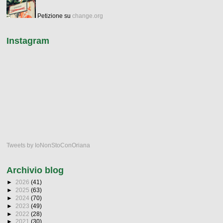
Petizione su
change.org
Instagram
Tweets by IoNonStoConOriana
Archivio blog
►
2026
(41)
►
2025
(63)
►
2024
(70)
►
2023
(49)
►
2022
(28)
►
2021
(30)