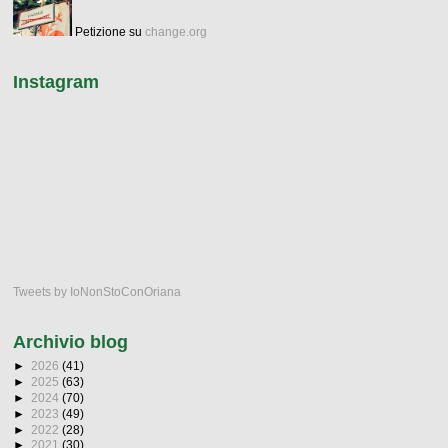
Petizione su
change.org
Instagram
Tweets by IoNonStoConOriana
Archivio blog
►
2026
(41)
►
2025
(63)
►
2024
(70)
►
2023
(49)
►
2022
(28)
►
2021
(30)