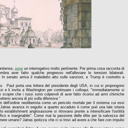
unitense,
pone
un interrogativo molto pertinente. Per prima cosa racconta di
ra aver fatto qualche progresso nell'alleviare le tensioni bilaterali.
 In senato arriva il maledetto atto sulle sanzioni, e Trump è costretto a
s. Paul porta una lettera del presidente degli USA, in cui si propongono
si e li invita a Washington per continuare i colloqui; "immediatamente si
to
scopre
che i russi sono colpevoli di aver fatto ricorso ad armi chimiche
ttersi ancora di più sulla difensiva."
ri dell'ordine neoliberista come un pericolo mortale per il sistema cui essi
he Jatras avanza in seguito a quanto accaduto è come può una tale isteria
llo establishment anglosassone si ritrovano pronte a intensificare l'ostilità
rofico e inarginabile". Come mai la passione delle élite per la salvezza del
enere umano? Jatras ipotizza che ci si trovi ad avere a che fare con impulsi