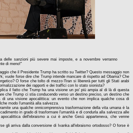
ratta delle sanzioni più severe mai imposte, e a novembre verranno
nte di meno!"
aggio che il Presidente Trump ha scritto su Twitter? Questo messaggio non
rk; vuole forse dire che Trump intende mancare di rispetto ad Obama? Che
ergetico? O forse che tolto di mezzo l'Iran si libererà per tutti gli Stati arabi
rmalizzazione dei rapporti e dei traffici con lo stato sionista?
ica il fatto che Trump ha una visione un po' più ampia al di là di questa
re che Trump ci stia conducendo verso un destino preciso, un destino che
a di una visione apocalittica: un evento che non implica qualche cosa di
ualche modo l'umanità alla salvezza.
i tramite una qualche onnicomprensiva trasformazione della vita umana è la
ccadimento in grado di trasformare l'umanità e di condurla alla salvezza alle
nte apocalittica dell'ebraismo a cui è anche Gesù apparteneva, che venne
se gli arriva dalla conversione di Ivanka all'ebraismo ortodosso? O forse è