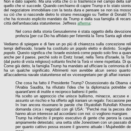
Non è dato saperlo. Ma una volta che ci si trasferisce nel campo della sal
quello che vi succede. Quando cerchiamo di capire Trump e lo stato sionist
del negoziatore immobiliare con la testa dura e pensare se non sia mosso
su ciò che si nasconde dietro lo strano messaggio su Twitter di Donald Tr
che ha ricevuto esplicito mandato da Trump e dalla sua famiglia di recars
città dell'ambasciata statunitense. Jeffress
afferma
:
Nel corso della storia Gerusalemme è stata oggetto della devozione s
profezia [per cui Dio ha affidato per l'eternità la Terra Santa agli ebrei
Vediamo di spiegare e di fare un po più di chiarezza sulla concezione reli
tempi dell'esodo, Israele ha costituito un popolo eletto e distinto. Sceg
popolo
. Questo significa che Israele esisterà come popolo solo fino a quan
anche per il paese, perché solo in Eretz Israel, nella Terra d'Israele, la T
(dal punto di vista religioso) soltanto finché la Torà vi viene rispettata. Di q
Come già detto, la famiglia Trump ha mandato ad ufficiare la cerimonia di
ha un qualche significato. Altrimenti non avrebbe alcun senso quant
all'accademia navale statunitense ed ex vicesegretario per gli affari irania
Che cosa ha fatto il Presidente Trump? Ossessionato da Obama e co
l'Arabia Saudita, ha rifiutato l'idea che la diplomazia potrebbe
quarant'anni di inutile e reciproco battersi il petto.
Ha scelto un approccio che unisce bullismo, minacce, accuse e pr
assunto un rischio e ha offerto agli iraniani un regalo: l'occasione pe
In Iran ancora risuonano le parole che l'Ayatollah Ruhollah Khome
domanda circa i negoziati con gli USA: "Perché mai la pecora dov
hanno alcun interesse ad accordarsi con noi: ci vogliono mangiare.
Trump ha infarcito il proprio esecutivo di gente che perora la ca
ampiamente detestato; una setta stile Jonestown con un passato disc
per quanto cattivo possa essere il governo attuale i Mujaheddin d