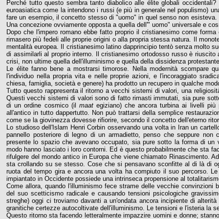
Perché tutto questo sembra tanto diabolico alle élite globali occidentali?
euroasiatica come la intendono i russi (e più in generale nel populismo) una
fare un esempio, il concetto stesso di "uomo" in quel senso non esisteva. Esi
Una concezione ovviamente opposta a quella dell'" uomo" universale e cos
Dopo che l'impero romano ebbe fatto proprio il cristianesimo come forma d
rimasero più fedeli alle proprie origini o alla propria stessa natura. Il mo
mentalità europea. Il cristianesimo latino dapprincipio tentò senza molto su
di assimilarli al proprio interno. Il cristianesimo ortodosso russo è riusc
crisi, non ultime quella dell'illuminismo e quella della dissidenza protestan
Le élite fanno bene a mostrarsi timorose. Nella modernità scompare qu
l'individuo nella propria vita e nelle proprie azioni, e l'incoraggiato sradi
chiesa, famiglia, società e genere) ha prodotto un recupero in qualche modo
Tutto questo rappresenta il ritorno a vecchi sistemi di valori, una religiosi
Questi vecchi sistemi di valori sono di fatto rimasti immutati, sia pure sot
di un ordine cosmico (il
maat
egiziano) che ancora turbina ai livelli più
all'antico in tutto dappertutto. Non può trattarsi della semplice restauraz
come se la giovinezza dovesse rifiorire, secondo il concetto dell'eterno rit
Lo studioso dell'Islam Henri Corbin osservando una volta in Iran un cartell
pannello posteriore di legno di un armadietto, penso che seppure non c
presente lo spazio che avevano occupato, sia pure sotto la forma di un v
modo hanno lasciato i loro contorni. Ed è questo probabilmente che sta facen
rifulgere del mondo antico in Europa che viene chiamato Rinascimento. Ad
sta crollando su se stesso. Cose che si pensavano sconfitte al di là di o
ruota del tempo gira e ancora una volta ha compiuto il suo percorso. Le
impiantato in Occidente possiede una intrinseca propensione al totalitaris
Come allora, quando l'illuminismo fece strame delle vecchie convinzioni b
del suo scetticismo radicale e causando tensioni psicologiche gravissime (
streghe) oggi ci troviamo davanti a un'ondata ancora incipiente di alterità
granitiche certezze autocoltivate dell'illuminismo. Le tensioni e l'isteria la
Questo ritorno sta facendo letteralmente impazzire uomini e donne; stanno