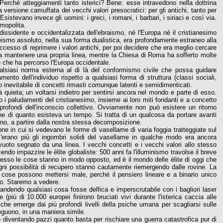
 Perché atteggiamenti tanto isterici? Bene: esse intravedono nella dottrina
 versione camuffata dei vecchi valori presocratici: per gli antichi, tanto per
stevano invece gli uomini: i greci, i romani, i barbari, i siriaci e così via.
mopolita.
issidente e occidentalizzata dell'ebraismo, né l'Europa né il cristianesimo
noteismo assoluto, nella sua forma dualistica, era profondamente estraneo alla
ccesso di reprimere i valori antichi, per poi decidere che era meglio cercare
ito a mantenere una propria linea, mentre la Chiesa di Roma ha sofferto molte
te che ha percorso l'Europa occidentale.
alsiasi norma esterna al di là del conformismo civile che possa guidare
camento dell'individuo rispetto a qualsiasi forma di struttura (classi sociali,
 inevitabile di concetti rimasti comunque latenti e semidimenticati.
tà quieta; un voltarsi indietro per sentirsi ancora nel mondo e parte di esso.
to i paludamenti del cristianesimo, insieme ai loro miti fondanti e a concetto
 profondi dell'inconscio collettivo. Ovviamente non può esistere un ritorno
ione di quanto esisteva un tempo. Si tratta di un qualcosa da portare avanti
orno, a partire dalla nostra stessa decomposizione.
one in cui si vedevano le forme di vasellame di varia foggia tratteggiate sul
'erano più gli ingombri solidi del vasellame in qualche modo era ancora
uoto segnato da una linea. I vecchi concetti e i vecchi valori allo stesso
do impazzire le élite globaliste: 500 anni fa l'illuminismo travolse il breve
esso le cose stanno in modo opposto, ed è il mondo delle élite di oggi che
gni possibilità di recupero stanno cautamente riemergendo dalle rovine. La
 cose possono mettersi male, perché il pensiero lineare e a binario unico
mo. Staremo a vedere.
andendo qualsiasi cosa fosse delfica e imperscrutabile con i bagliori laser
più di 10.000 europei finirono bruciati vivi durante l'isterica caccia alle
 che emerge dai più profondi livelli della psiche umana per scagliarsi sulle
 seguono, in una maniera simile.
 diventando pazzi quanto basta per rischiare una guerra catastrofica pur di