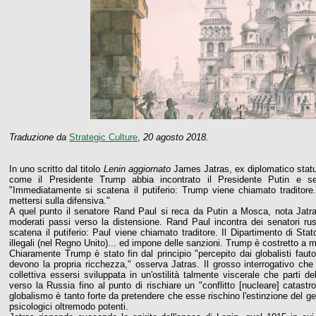
Traduzione da
Strategic Culture
,
20 agosto 2018.
In uno scritto dal titolo
Lenin aggiornato
James Jatras, ex diplomatico stat
come il Presidente Trump abbia incontrato il Presidente Putin e semb
"Immediatamente si scatena il putiferio: Trump viene chiamato traditore.
mettersi sulla difensiva."
A quel punto il senatore Rand Paul si reca da Putin a Mosca, nota Jatra
moderati passi verso la distensione. Rand Paul incontra dei senatori rus
scatena il putiferio: Paul viene chiamato traditore. Il Dipartimento di Sta
illegali (nel Regno Unito)... ed impone delle sanzioni. Trump è costretto a me
Chiaramente Trump è stato fin dal principio "percepito dai globalisti fauto
devono la propria ricchezza," osserva Jatras. Il grosso interrogativo c
collettiva essersi sviluppata in un'ostilità talmente viscerale che parti de
verso la Russia fino al punto di rischiare un "conflitto [nucleare] catast
globalismo è tanto forte da pretendere che esse rischino l'estinzione del g
psicologici oltremodo potenti.