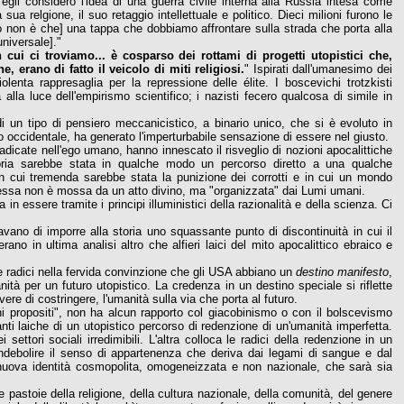
 egli considerò l'idea di una guerra civile interna alla Russia intesa come
sua relgione, il suo retaggio intellettuale e politico. Dieci milioni furono le
cro non è che] una tappa che dobbiamo affrontare sulla strada che porta alla
niversale]."
 cui ci troviamo... è cosparso dei rottami di progetti utopistici che,
, erano di fatto il veicolo di miti religiosi.
" Ispirati dall'umanesimo dei
lenta rappresaglia per la repressione delle élite. I boscevichi trotzkisti
lla luce dell'empirismo scientifico; i nazisti fecero qualcosa di simile in
o di un tipo di pensiero meccanicistico, a binario unico, che si è evoluto in
 occidentale, ha generato l'imperturbabile sensazione di essere nel giusto.
icate nell'ego umano, hanno innescato il risveglio di nozioni apocalittiche
toria sarebbe stata in qualche modo un percorso diretto a una qualche
in cui tremenda sarebbe stata la punizione dei corrotti e in cui un mondo
 essa non è mossa da un atto divino, ma "organizzata" dai Lumi umani.
n essere tramite i principi illuministici della razionalità e della scienza. Ci
avano di imporre alla storia uno squassante punto di discontinuità in cui il
ano in ultima analisi altro che alfieri laici del mito apocalittico ebraico e
e radici nella fervida convinzione che gli USA abbiano un
destino manifesto
,
à per un futuro utopistico. La credenza in un destino speciale si riflette
re di costringere, l'umanità sulla via che porta al futuro.
oni propositi", non ha alcun rapporto col giacobinismo o con il bolscevismo
anti laiche di un utopistico percorso di redenzione di un'umanità imperfetta.
settori sociali irredimibili. L'altra colloca le radici della redenzione in un
 indebolire il senso di appartenenza che deriva dai legami di sangue e dal
 nuova identità cosmopolita, omogeneizzata e non nazionale, che sarà sia
e pastoie della religione, della cultura nazionale, della comunità, del genere