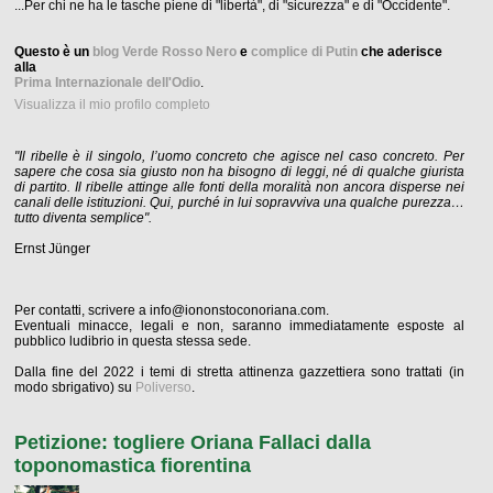
...Per chi ne ha le tasche piene di "libertà", di "sicurezza" e di "Occidente".
Questo è un
blog Verde Rosso Nero
e
complice di Putin
che aderisce
alla
Prima Internazionale dell'Odio
.
Visualizza il mio profilo completo
"Il ribelle è il singolo, l’uomo concreto che agisce nel caso concreto. Per
sapere che cosa sia giusto non ha bisogno di leggi, né di qualche giurista
di partito. Il ribelle attinge alle fonti della moralità non ancora disperse nei
canali delle istituzioni. Qui, purché in lui sopravviva una qualche purezza…
tutto diventa semplice".
Ernst Jünger
Per contatti, scrivere a info@iononstoconoriana.com.
Eventuali minacce, legali e non, saranno immediatamente esposte al
pubblico ludibrio in questa stessa sede.
Dalla fine del 2022 i temi di stretta attinenza gazzettiera sono trattati (in
modo sbrigativo) su
Poliverso
.
Petizione: togliere Oriana Fallaci dalla
toponomastica fiorentina