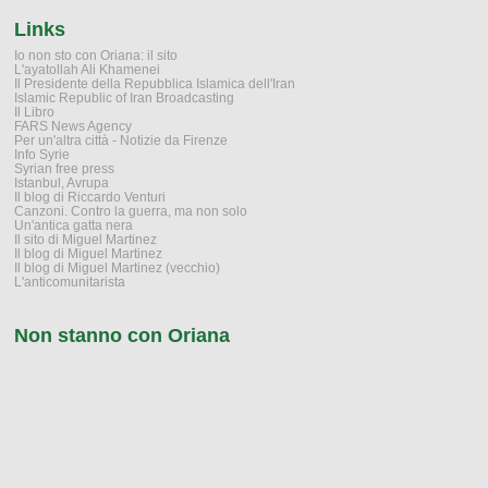
Links
Io non sto con Oriana: il sito
L'ayatollah Ali Khamenei
Il Presidente della Repubblica Islamica dell'Iran
Islamic Republic of Iran Broadcasting
Il Libro
FARS News Agency
Per un'altra città - Notizie da Firenze
Info Syrie
Syrian free press
Istanbul, Avrupa
Il blog di Riccardo Venturi
Canzoni. Contro la guerra, ma non solo
Un'antica gatta nera
Il sito di Miguel Martinez
Il blog di Miguel Martinez
Il blog di Miguel Martinez (vecchio)
L'anticomunitarista
Non stanno con Oriana