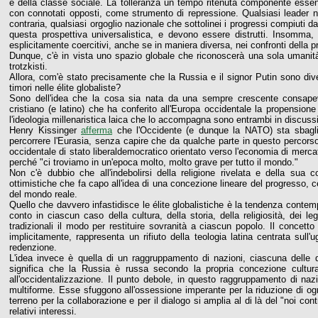
e della classe sociale. La tolleranza un tempo ritenuta componente essen
con connotati opposti, come strumento di repressione. Qualsiasi leader na
contraria, qualsiasi orgoglio nazionale che sottolinei i progressi compiuti
questa prospettiva universalistica, e devono essere distrutti. Insomma, 
esplicitamente coercitivi, anche se in maniera diversa, nei confronti della pro
Dunque, c'è in vista uno spazio globale che riconoscerà una sola umanità
trotzkisti.
Allora, com'è stato precisamente che la Russia e il signor Putin sono divent
timori nelle élite globaliste?
Sono dell'idea che la cosa sia nata da una sempre crescente consapevo
cristiano (e latino) che ha conferito all'Europa occidentale la propensione 
l'ideologia millenaristica laica che lo accompagna sono entrambi in discuss
Henry Kissinger
afferma
che l'Occidente (e dunque la NATO) sta sbagli
percorrere l'Eurasia, senza capire che da qualche parte in questo percorso
occidentale di stato liberaldemocratico orientato verso l'economia di merca
perché "ci troviamo in un'epoca molto, molto grave per tutto il mondo."
Non c'è dubbio che all'indebolirsi della religione rivelata e della sua c
ottimistiche che fa capo all'idea di una concezione lineare del progresso, ce
del mondo reale.
Quello che davvero infastidisce le élite globalistiche è la tendenza conte
conto in ciascun caso della cultura, della storia, della religiosità, dei 
tradizionali il modo per restituire sovranità a ciascun popolo. Il conce
implicitamente, rappresenta un rifiuto della teologia latina centrata sull'
redenzione.
L'idea invece è quella di un raggruppamento di nazioni, ciascuna delle qu
significa che la Russia è russa secondo la propria concezione cultura
all'occidentalizzazione. Il punto debole, in questo raggruppamento di nazi
multiforme. Esse sfuggono all'ossessione imperante per la riduzione di ogni
terreno per la collaborazione e per il dialogo si amplia al di là del "noi con
relativi interessi.