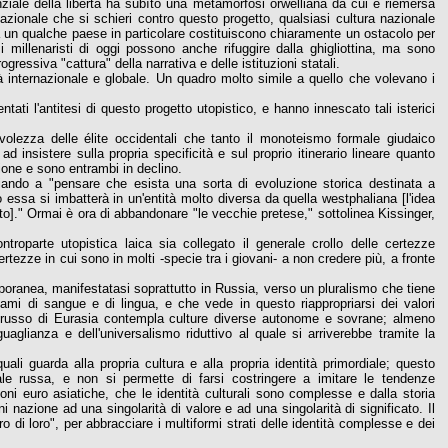
ziale della libertà ha subìto una metamorfosi orwelliana da cui è riemersa
zionale che si schieri contro questo progetto, qualsiasi cultura nazionale
 da un qualche paese in particolare costituiscono chiaramente un ostacolo per
i millenaristi di oggi possono anche rifuggire dalla ghigliottina, ma sono
gressiva "cattura" della narrativa e delle istituzioni statali.
 internazionale e globale. Un quadro molto simile a quello che volevano i
ati l'antitesi di questo progetto utopistico, e hanno innescato tali isterici
lezza delle élite occidentali che tanto il monoteismo formale giudaico
ad insistere sulla propria specificità e sul proprio itinerario lineare quanto
ione e sono entrambi in declino.
ando a "pensare che esista una sorta di evoluzione storica destinata a
 essa si imbatterà in un'entità molto diversa da quella westphaliana [l'idea
to]." Ormai è ora di abbandonare "le vecchie pretese," sottolinea Kissinger,
ontroparte utopistica laica sia collegato il generale crollo delle certezze
rtezze in cui sono in molti -specie tra i giovani- a non credere più, a fronte
mporanea, manifestatasi soprattutto in Russia, verso un pluralismo che tiene
legami di sangue e di lingua, e che vede in questo riappropriarsi dei valori
tto russo di Eurasia contempla culture diverse autonome e sovrane; almeno
uguaglianza e dell'universalismo riduttivo al quale si arriverebbe tramite la
ali guarda alla propria cultura e alla propria identità primordiale; questo
le russa, e non si permette di farsi costringere a imitare le tendenze
oni euro asiatiche, che le identità culturali sono complesse e dalla storia
 nazione ad una singolarità di valore e ad una singolarità di significato. Il
tro di loro", per abbracciare i multiformi strati delle identità complesse e dei