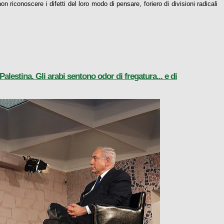
riconoscere i difetti del loro modo di pensare, foriero di divisioni radicali
alestina. Gli arabi sentono odor di fregatura... e di