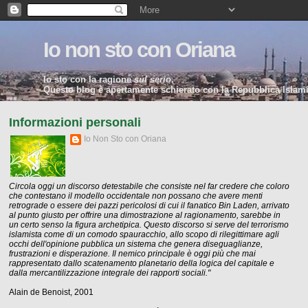
Io non sto con Oriana
Io sto con la ragione
sul serio
.
Questo blog è apertamente schierato con la Repubblica Islamic
Informazioni personali
Io Non Sto con Oriana
Circola oggi un discorso detestabile che consiste nel far credere che coloro
che contestano il modello occidentale non possano che avere menti
retrograde o essere dei pazzi pericolosi di cui il fanatico Bin Laden, arrivato
al punto giusto per offrire una dimostrazione al ragionamento, sarebbe in
un certo senso la figura archetipica. Questo discorso si serve del terrorismo
islamista come di un comodo spauracchio, allo scopo di rilegittimare agli
occhi dell'opinione pubblica un sistema che genera diseguaglianze,
frustrazioni e disperazione. Il nemico principale è oggi più che mai
rappresentato dallo scatenamento planetario della logica del capitale e
dalla mercantilizzazione integrale dei rapporti sociali."
Alain de Benoist, 2001