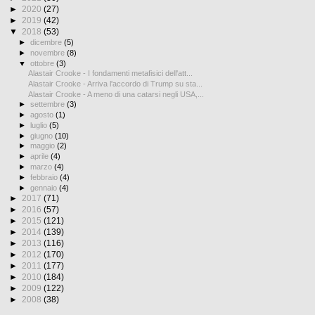
►
2020
(27)
►
2019
(42)
▼
2018
(53)
►
dicembre
(5)
►
novembre
(8)
▼
ottobre
(3)
Alastair Crooke - I fondamenti metafisici dell'att...
Alastair Crooke - Arriva l'accordo di Trump su sta...
Alastair Crooke - A meno di una catarsi negli USA,...
►
settembre
(3)
►
agosto
(1)
►
luglio
(5)
►
giugno
(10)
►
maggio
(2)
►
aprile
(4)
►
marzo
(4)
►
febbraio
(4)
►
gennaio
(4)
►
2017
(71)
►
2016
(57)
►
2015
(121)
►
2014
(139)
►
2013
(116)
►
2012
(170)
►
2011
(177)
►
2010
(184)
►
2009
(122)
►
2008
(38)