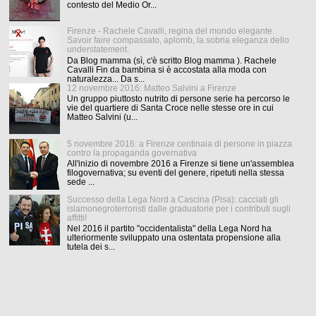
contesto del Medio Or...
Firenze - Rachele Cavalli, regina del mondo elegante.
Savoir faire compassato, aplomb, la sobria eleganza dello
understatement.
Da Blog mamma (sì, c'è scritto Blog mamma ). Rachele
Cavalli Fin da bambina si è accostata alla moda con
naturalezza... Da s...
12 novembre 2016: Matteo Salvini a Firenze
Un gruppo piuttosto nutrito di persone serie ha percorso le
vie del quartiere di Santa Croce nelle stesse ore in cui
Matteo Salvini (u...
5 novembre 2016: a Firenze centinaia di persone in piazza
contro la propaganda governativa
All'inizio di novembre 2016 a Firenze si tiene un'assemblea
filogovernativa; su eventi del genere, ripetuti nella stessa
sede ...
Successo della Lega Nord a Cascina (Pisa): cacciati gli
islamonegroterroristi dalle graduatorie per i contributi sugli
affitti!
Nel 2016 il partito "occidentalista" della Lega Nord ha
ulteriormente sviluppato una ostentata propensione alla
tutela dei s...