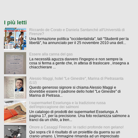
I più letti
Riccardo de Corato e Daniela Santanché all'Università di
Firenze?
Una formazione politica "occidentalista", tali "Studenti per la
libertà", ha annunciato per il 25 novembre 2010 una dell...
Essere alla canna del gas
La necessità aguzza davvero l'ingegno e non sempre la
cosa si ferma a gente che, in attesa di traslocare , insegna a
chiacchierare ...
Alessio Maggi, hotel "Le Ginestre", Marina di Pietrasanta
(LU)
Questo generoso signore si chiama Alessio Maggi e
dovrebbe essere il padrone dello hotel "Le Ginestre" di
Marina di Pietrasa...
I supermarket Esselunga e la tradizione russa
dell'impiccagione dei salmoni
Un catalogo di prodotti dei supermarket Esselunga. A
pagina 17, per la precisione. Una foto reclamizza salmone a
tranci da un chilo, a tren...
Onore a Casaggì Firenze: le radici profonde non gelano!
Qui sopra c'è il risultato di un proiettile da guerra su un
cranio umano. L'immagine rimanda ad un imprecisato