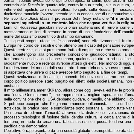
Jatras risponde evocando lo spirito dell'epoca di Lenin, quel 1915 in cui
contraria alla
Russia
in quanto tale, contro la sua storia, la sua cultura, la 
vittime del repulisti; Lenin disse allora "Io sputo sulla Russia. [Il massa
rivoluzione mondiale [ovvero, secodo la sua concezione di un comunismo u
Nel suo libro
Black Mass
il professor John Gray nota che "
il mondo in
seppure inquadrati in un contesto laico che negava verità alla religione
Lumi di Rousseau giacobini rivoluzionari scatenarono il Terrore come vio
massacrarono milioni di persone in nome di una rifondazione dell'umanità a
nome del razzismo scientifico di stampo darwiniano.
Tutti questi progetti utopistici (e assassini) sono effettivamente il frutt
Europa nel corso dei secoli e che, almeno per il caso del pensatore europeo
Queste certezze, che si presumono frutto di empirismo e che sono ormai rad
che appartengono alla precedente concezione giudaico-cristiana: la s
trasformazione della condizione umana, qualcosa di diretto ad una fine 
radicalmente nuovo e redento avrebbe atteso gli eletti. Nel mondo di oggi,
La redenzione del mondo dalla suo stato di corruttela doveva essere portata i
si aspettava che un'era di pace avrebbe fatto seguito alla fine dei tempi.
Questi rivoluzionari millenaristi, esponenti del nuovo scientismo che sper
corpo politico sarebbe stato purgato dei difetti della società umana, non er
cristiano.
Il mito millenarista ameriKKKano, allora come oggi, aveva -ed ha- le propri
una "nuova Gerusalemme", che rappresenta la migliore speranza dell'umanit
nella convinzione che gli USA debbano guidare, o meglio, che abbiano il dove
Si potrebbe eccepire che l'originario umanesimo illuminista, ricco di "bu
trotzkista. In pratica però le somiglianze sono sostanziali: sono tutte vari
Una cerca di redimere l'umanità attraverso la distruzione rivoluzionaria dei 
processo teleologico di fusione delle identità culturali e cerca anche di
territorio, in modo da creare una tabula rasa su cui possa fondarsi una
pacifica che democratica.
L'obiettivo è rappresentato da una società globale cosmopolita liberata dall