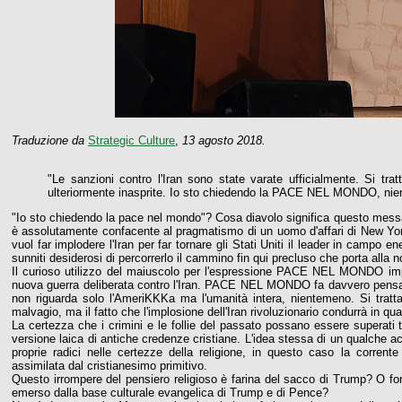
Traduzione da
Strategic Culture
,
13 agosto 2018.
"Le sanzioni contro l'Iran sono state varate ufficialmente. Si t
ulteriormente inasprite. Io sto chiedendo la PACE NEL MONDO, nie
"Io sto chiedendo la pace nel mondo"? Cosa diavolo significa questo mess
è assolutamente confacente al pragmatismo di un uomo d'affari di New Yo
vuol far implodere l'Iran per far tornare gli Stati Uniti il leader in campo en
sunniti desiderosi di percorrerlo il cammino fin qui precluso che porta alla no
Il curioso utilizzo del maiuscolo per l'espressione PACE NEL MONDO impl
nuova guerra deliberata contro l'Iran. PACE NEL MONDO fa davvero pensa
non riguarda solo l'AmeriKKKa ma l'umanità intera, nientemeno. Si tratt
malvagio, ma il fatto che l'implosione dell'Iran rivoluzionario condurrà in q
La certezza che i crimini e le follie del passato possano essere superat
versione laica di antiche credenze cristiane. L'idea stessa di un qualche a
proprie radici nelle certezze della religione, in questo caso la corre
assimilata dal cristianesimo primitivo.
Questo irrompere del pensiero religioso è farina del sacco di Trump? O for
emerso dalla base culturale evangelica di Trump e di Pence?