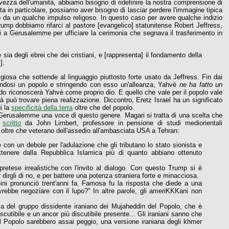
vezza dell'umanità, abbiamo bisogno di ridefinire la nostra comprensione di
a in particolare, possiamo aver bisogno di lasciar perdere l'immagine tipica
 da un qualche impulso religoso. In questo caso per avere qualche indizio
ump dobbiamo rifarci al pastore [evangelico] statunitense Robert Jeffress,
i a Gerusalemme per ufficiare la cerimonia che segnava il trasferimento in
ia degli ebrei che dei cristiani, e [rappresenta] il fondamento della
].
giosa che sottende al linguaggio piuttosto forte usato da Jeffress. Fin dai
liendosi un popolo e stringendo con esso un'alleanza, Yahvè
ne ha fatto un
do riconoscerà Yahvè come proprio dio. E quello che vale per il popolo vale
orà può trovare piena realizzazione. Diccontro, Eretz Israel ha un significato
ui la
specificità della terra
oltre che del popolo.
 Gerusalemme una voce di questo genere. Magari si tratta di una scelta che
o
scritto
da John Limbert, professore in pensione di studi mediorientali
ni oltre che veterano dell'assedio all'ambasciata USA a Tehran:
n un debole per l'adulazione che gli tributano lo stato sionista e
 ottenere dalla Repubblica Islamica più di quanto abbiano ottenuto
etese irrealistiche con l'invito al dialogo. Con questo Trump si è
r dirgli di no, e per battere una potenza straniera forte e minacciosa.
ini pronunciò trent'anni fa. Famosa fu la risposta che diede a una
rebbe negoziare con il lupo?" In altre parole, gli ameriKKKani non
usa del gruppo dissidente iraniano dei Mujaheddin del Popolo, che è
utibile e un ancor più discutibile presente... Gli iraniani sanno che
el Popolo sarebbero assai peggio, una versione iraniana degli khmer