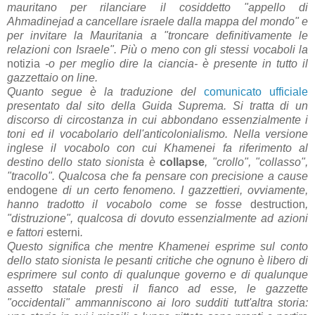
mauritano per rilanciare il cosiddetto "appello di
Ahmadinejad a cancellare israele dalla mappa del mondo" e
per invitare la Mauritania a "troncare definitivamente le
relazioni con Israele". Più o meno con gli stessi vocaboli la
notizia
-o per meglio dire la ciancia- è presente in tutto il
gazzettaio on line.
Quanto segue è la traduzione del
comunicato ufficiale
presentato dal sito della Guida Suprema. Si tratta di un
discorso di circostanza in cui abbondano essenzialmente i
toni ed il vocabolario dell'anticolonialismo. Nella versione
inglese il vocabolo con cui Khamenei fa riferimento al
destino dello stato sionista è
collapse
, "crollo", "collasso",
"tracollo". Qualcosa che fa pensare con precisione a cause
endogene
di un certo fenomeno. I gazzettieri, ovviamente,
hanno tradotto il vocabolo come se fosse
destruction
,
"distruzione", qualcosa di dovuto essenzialmente ad azioni
e fattori
esterni
.
Questo significa che mentre Khamenei esprime sul conto
dello stato sionista le pesanti critiche che ognuno è libero di
esprimere sul conto di qualunque governo e di qualunque
assetto statale presti il fianco ad esse, le gazzette
"occidentali" ammanniscono ai loro sudditi tutt'altra storia: