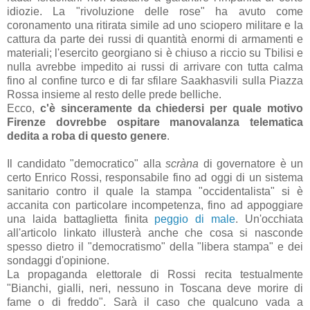
idiozie. La "rivoluzione delle rose" ha avuto come
coronamento una ritirata simile ad uno sciopero militare e la
cattura da parte dei russi di quantità enormi di armamenti e
materiali; l'esercito georgiano si è chiuso a riccio su Tbilisi e
nulla avrebbe impedito ai russi di arrivare con tutta calma
fino al confine turco e di far sfilare Saakhasvili sulla Piazza
Rossa insieme al resto delle prede belliche.
Ecco,
c'è sinceramente da chiedersi per quale motivo
Firenze dovrebbe ospitare manovalanza telematica
dedita a roba di questo genere
.
Il candidato "democratico" alla
scràna
di governatore è un
certo Enrico Rossi, responsabile fino ad oggi di un sistema
sanitario contro il quale la stampa "occidentalista" si è
accanita con particolare incompetenza, fino ad appoggiare
una laida battaglietta finita
peggio di male
. Un'occhiata
all'articolo linkato illusterà anche che cosa si nasconde
spesso dietro il "democratismo" della "libera stampa" e dei
sondaggi d'opinione.
La propaganda elettorale di Rossi recita testualmente
"Bianchi, gialli, neri, nessuno in Toscana deve morire di
fame o di freddo". Sarà il caso che qualcuno vada a