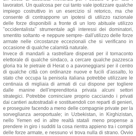
lavoratori. Un qualcosa per cui tanto vale ipotizzare qualche
impiego costruttivo in un esercizio sì retorico, ma che
consente di contrapporre un ipotesi di utilizzo razionale
delle forze disponibili a fronte di un loro abituale utilizzo
"occidentalista" strumentale agli interessi dei dominatori,
smentito soltanto -e neppure sempre- dall'utilizzo delle forze
armate nelle circostanze eccezionali che si verificano in
occasione di qualche calamità naturale.
Invece di mandarli a rastrellare disperati per il tornaconto
elettorale di qualche sindaco, a cercare qualche pazzesca
gloria tra le pietraie di Herat o a pavoneggiarsi per il centro
di qualche città con ordinanze nuove e fucili d'assalto, lo
stato che occupa la penisola italiana potrebbe utilizzare le
centinaia di migliaia di armati di cui dispone per togliere
dalle manine dell'imprenditoria privata alcuni settori
strategici. Potrebbe cominciare proprio cacciando i privati
dai cantieri autostradali e sostituendoli con reparti di genieri,
e proseguire facendo a meno delle compagnie private per la
sorveglianza aeroportuale; in Uzbekistan, in Kirghizistan,
nello Yemen ed in altre realtà statali meno propense a
prendere in giro i sudditi la cosa rientra appieno tra i compiti
delle forze armate, e nessuno vi trova nulla di strano. Ovvio