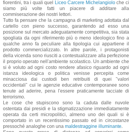
fiorentini, tra i quali quel
Liceo Carcere Michelangiolo
che ci
siamo più volte fatti un piacere di additare alla
commiserazione dei nostri lettori.
Tutto fa pensare che la campagna di marketing adottata dal
cartello con pieno successo, garantendo ad esso una
posizione sul mercato adeguatamente competitiva, sia stata
spogliata da ogni riferimento più o meno ideologico fino a
qualche anno fa peculiare alla tipologia cui appartiene il
prodotto commercializzato. In altre parole, i protagonisti
della vicenda sono riusciti a contestualizzare alla perfezione
il proprio operato nell'ambiente scolastico. Un ambiente che
si è voluto ad ogni costo rendere afasico riguardo ad ogni
istanza ideologica o politica venisse percepita come
minacciosa dai custodi ben retribuiti di quei "valori
occidentali" cui le agenzie educative contemporanee sono
tenute ad aderire, pena l'essere praticamente tacciate di
terrorismo.
Le cose che stupiscono sono la caduta dalle nuvole
ostentata dai presidi e la stigmatizzazione immediatamente
operata da certi micropolitici, almeno uno dei quali si è
comportato in un recentissimo passato ed in circostanze
pressoché analoghe con una
maldestraggine illuminante
.