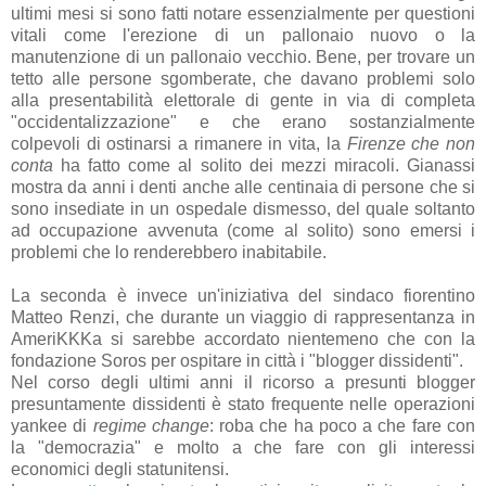
ultimi mesi si sono fatti notare essenzialmente per questioni
vitali come l'erezione di un pallonaio nuovo o la
manutenzione di un pallonaio vecchio. Bene, per trovare un
tetto alle persone sgomberate, che davano problemi solo
alla presentabilità elettorale di gente in via di completa
"occidentalizzazione" e che erano sostanzialmente
colpevoli di ostinarsi a rimanere in vita, la
Firenze che non
conta
ha fatto come al solito dei mezzi miracoli. Gianassi
mostra da anni i denti anche alle centinaia di persone che si
sono insediate in un ospedale dismesso, del quale soltanto
ad occupazione avvenuta (come al solito) sono emersi i
problemi che lo renderebbero inabitabile.
La seconda è invece un'iniziativa del sindaco fiorentino
Matteo Renzi, che durante un viaggio di rappresentanza in
AmeriKKKa si sarebbe accordato nientemeno che con la
fondazione Soros per ospitare in città i "blogger dissidenti".
Nel corso degli ultimi anni il ricorso a presunti blogger
presuntamente dissidenti è stato frequente nelle operazioni
yankee di
regime change
: roba che ha poco a che fare con
la "democrazia" e molto a che fare con gli interessi
economici degli statunitensi.