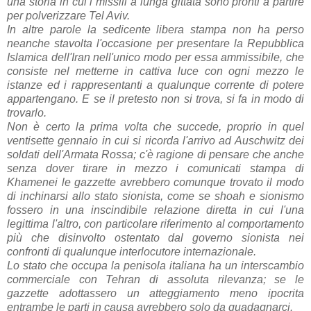
una storia in cui i missili a lunga gittata sono pronti a partire
per polverizzare Tel Aviv.
In altre parole la sedicente libera stampa non ha perso
neanche stavolta l'occasione per presentare la Repubblica
Islamica dell'Iran nell'unico modo per essa ammissibile, che
consiste nel metterne in cattiva luce con ogni mezzo le
istanze ed i rappresentanti a qualunque corrente di potere
appartengano. E se il pretesto non si trova, si fa in modo di
trovarlo.
Non è certo la prima volta che succede, proprio in quel
ventisette gennaio in cui si ricorda l'arrivo ad Auschwitz dei
soldati dell'Armata Rossa; c'è ragione di pensare che anche
senza dover tirare in mezzo i comunicati stampa di
Khamenei le gazzette avrebbero comunque trovato il modo
di inchinarsi allo stato sionista, come se shoah e sionismo
fossero in una inscindibile relazione diretta in cui l'una
legittima l'altro, con particolare riferimento al comportamento
più che disinvolto ostentato dal governo sionista nei
confronti di qualunque interlocutore internazionale.
Lo stato che occupa la penisola italiana ha un interscambio
commerciale con Tehran di assoluta rilevanza; se le
gazzette adottassero un atteggiamento meno ipocrita
entrambe le parti in causa avrebbero solo da guadagnarci.