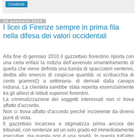
Condividi
29 gennaio 2010
I licei di Firenze sempre in prima fila
nella difesa dei valori occidentali
Alla fine di gennaio 2010 il gazzettaio fiorentino riporta con
una certa enfasi la notizia dell'avvenuto smantellamento di
quella che viene definita una banda di spacciatori ventenni,
dedita allo smercio di cospicue quantità -si scribacchia di
cento grammi(!) a settimana- di derivati dalla canapa
indiana. La clientela sarebbe stata reperita essenzialmente
tra gli allievi di istituti superiori fiorentini.
La criminalizzazione dei soggetti interessati non ci trova
affatto d'accordo.
Non ci trova affatto d'accordo perché incoerente da diversi
punti di vista.
Il gazzettaio incarcera e stigmatizza prima ancora dei
tribunali, con sentenze ad un solo grado ed immediatamente
esecutive, ma questa non è una novità. In questa tutt'altro