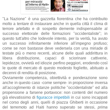
"La Nazione" è una gazzetta fiorentina che ha contribuito
molto a tentare di instaurare anche in quella città il clima di
terrore artefatto e di sospetto demente indispensabile al
successo elettorale delle formazioni "occidentaliste"; in
questo tutt'altro che lodevole intento, per la verità, ha avuto
un successo infinitamente inferiore all'impegno profuso;
come se non bastasse deve vedersela con una miriade di
testate più o meno recenti, alcune delle quali addirittura in
libera distribuzione, capaci di sciorinare cattiverie,
lepidezze, ovvietà ed idiozie perfino peggiori, erodendo così
le quote di mercato di questo modesto foglietto, abituato a
decenni di rendita di posizione.
Ovviamente competenza, obiettività e ponderazione sono
anche in questo caso -come sempre- in proporzione inversa
all'accoglimento di istanze politiche "occidentaliste" ed alla
propensione a farsene portavoce: non contenti del numero
già elevatissimo di
figuracce irripetibili
in cui sono incappati
nel corso degli anni, quelli di piazza Ghiberti in occasione
del terremoto ad Haiti hanno superato se stessi,
prima