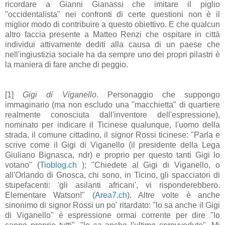
ricordare a Gianni Gianassi che imitare il piglio
"occidentalista" nei confronti di certe questioni non è il
miglior modo di contribuire a questo obiettivo. E che qualcun
altro faccia presente a Matteo Renzi che ospitare in città
individui attivamente dediti alla causa di un paese che
nell'ingiustizia sociale ha da sempre uno dei propri pilastri è
la maniera di fare anche di peggio.
[1]
Gigi di Viganello
. Personaggio che suppongo
immaginario (ma non escludo una "macchietta" di quartiere
realmente conosciuta dall'inventore dell'espressione),
nominato per indicare il Ticinese qualunque, l'uomo della
strada, il comune cittadino, il signor Rossi ticinese: "Parla e
scrive come il Gigi di Viganello (il presidente della Lega
Giuliano Bignasca, ndr) e proprio per questo tanti Gigi lo
votano" (
Tioblog.ch
); "Chiedete al Gigi di Viganello, o
all'Orlando di Gnosca, chi sono, in Ticino, gli spacciatori di
stupefacenti: 'gli asilanti africani', vi risponderebbero.
Elementare Watson!" (
Area7.ch
). Altre volte è anche
sinonimo di signor Rossi un po' ritardato: "lo sa anche il Gigi
di Viganello" è espressione ormai corrente per dire "lo