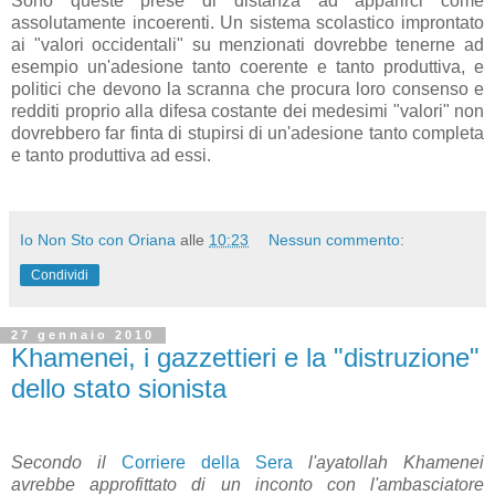
Sono queste prese di distanza ad apparirci come
assolutamente incoerenti. Un sistema scolastico improntato
ai "valori occidentali" su menzionati dovrebbe tenerne ad
esempio un'adesione tanto coerente e tanto produttiva, e
politici che devono la scranna che procura loro consenso e
redditi proprio alla difesa costante dei medesimi "valori" non
dovrebbero far finta di stupirsi di un'adesione tanto completa
e tanto produttiva ad essi.
Io Non Sto con Oriana
alle
10:23
Nessun commento:
Condividi
27 gennaio 2010
Khamenei, i gazzettieri e la "distruzione"
dello stato sionista
Secondo il
Corriere della Sera
l'ayatollah Khamenei
avrebbe approfittato di un inconto con l'ambasciatore