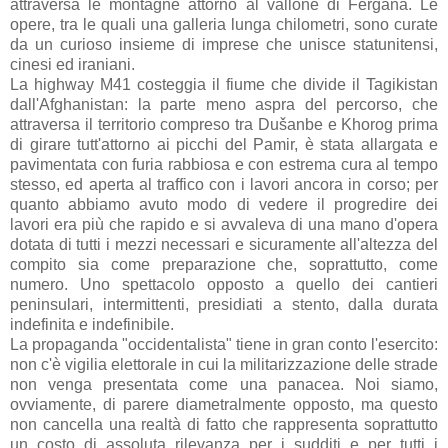
attraversa le montagne attorno al vallone di Fergana. Le
opere, tra le quali una galleria lunga chilometri, sono curate
da un curioso insieme di imprese che unisce statunitensi,
cinesi ed iraniani.
La highway M41 costeggia il fiume che divide il Tagikistan
dall'Afghanistan: la parte meno aspra del percorso, che
attraversa il territorio compreso tra Dušanbe e Khorog prima
di girare tutt'attorno ai picchi del Pamir, è stata allargata e
pavimentata con furia rabbiosa e con estrema cura al tempo
stesso, ed aperta al traffico con i lavori ancora in corso; per
quanto abbiamo avuto modo di vedere il progredire dei
lavori era più che rapido e si avvaleva di una mano d'opera
dotata di tutti i mezzi necessari e sicuramente all'altezza del
compito sia come preparazione che, soprattutto, come
numero. Uno spettacolo opposto a quello dei cantieri
peninsulari, intermittenti, presidiati a stento, dalla durata
indefinita e indefinibile.
La propaganda "occidentalista" tiene in gran conto l'esercito:
non c'è vigilia elettorale in cui la militarizzazione delle strade
non venga presentata come una panacea. Noi siamo,
ovviamente, di parere diametralmente opposto, ma questo
non cancella una realtà di fatto che rappresenta soprattutto
un costo di assoluta rilevanza per i sudditi e per tutti i