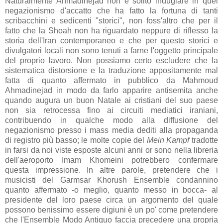
Naturalmente Ahmadinejad non è solito indugiare in quel
negazionismo d'accatto che ha fatto la fortuna di tanti
scribacchini e sedicenti "storici", non foss'altro che per il
fatto che la Shoah non ha riguardato neppure di riflesso la
storia dell'Iran contemporaneo e che per questo storici e
divulgatori locali non sono tenuti a farne l'oggetto principale
del proprio lavoro. Non possiamo certo escludere che la
sistematica distorsione e la traduzione appositamente mal
fatta di quanto affermato in pubblico da Mahmoud
Ahmadinejad in modo da farlo apparire antisemita anche
quando augura un buon Natale ai cristiani del suo paese
non sia retrocessa fino ai circuiti mediatici iraniani,
contribuendo in qualche modo alla diffusione del
negazionismo presso i mass media dediti alla propaganda
di registro più basso; le molte copie del
Mein Kampf
tradotte
in farsi da noi viste esposte alcuni anni or sono nella libreria
dell'aeroporto Imam Khomeini potrebbero confermare
questa impressione. In altre parole, pretendere che i
musicisti del Garmsar Khorush Ensemble condannino
quanto affermato -o meglio, quanto messo in bocca- al
presidente del loro paese circa un argomento del quale
possono benissimo essere digiuni è un po' come pretendere
che l'Ensemble Modo Antiquo faccia precedere una propria