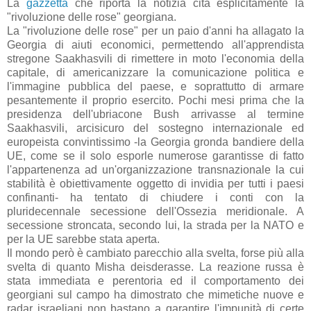
La
gazzetta
che riporta la notizia cita esplicitamente la
"rivoluzione delle rose" georgiana.
La "rivoluzione delle rose" per un paio d'anni ha allagato la
Georgia di aiuti economici, permettendo all'apprendista
stregone Saakhasvili di rimettere in moto l'economia della
capitale, di americanizzare la comunicazione politica e
l'immagine pubblica del paese, e soprattutto di armare
pesantemente il proprio esercito. Pochi mesi prima che la
presidenza dell'ubriacone Bush arrivasse al termine
Saakhasvili, arcisicuro del sostegno internazionale ed
europeista convintissimo -la Georgia gronda bandiere della
UE, come se il solo esporle numerose garantisse di fatto
l'appartenenza ad un'organizzazione transnazionale la cui
stabilità è obiettivamente oggetto di invidia per tutti i paesi
confinanti- ha tentato di chiudere i conti con la
pluridecennale secessione dell'Ossezia meridionale. A
secessione stroncata, secondo lui, la strada per la NATO e
per la UE sarebbe stata aperta.
Il mondo però è cambiato parecchio alla svelta, forse più alla
svelta di quanto Misha deisderasse. La reazione russa è
stata immediata e perentoria ed il comportamento dei
georgiani sul campo ha dimostrato che mimetiche nuove e
radar israeliani non bastano a garantire l'impunità di certe