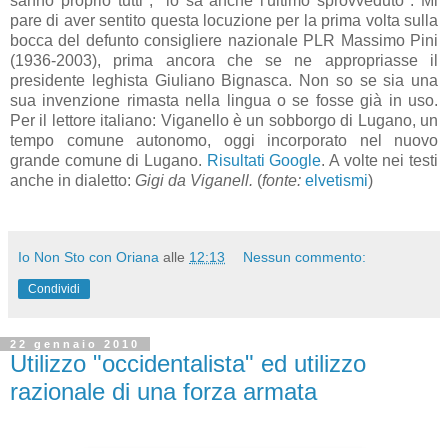
sanno proprio tutti", "lo sa anche l'ultimo sprovveduto". Mi
pare di aver sentito questa locuzione per la prima volta sulla
bocca del defunto consigliere nazionale PLR Massimo Pini
(1936-2003), prima ancora che se ne appropriasse il
presidente leghista Giuliano Bignasca. Non so se sia una
sua invenzione rimasta nella lingua o se fosse già in uso.
Per il lettore italiano: Viganello è un sobborgo di Lugano, un
tempo comune autonomo, oggi incorporato nel nuovo
grande comune di Lugano.
Risultati Google
. A volte nei testi
anche in dialetto:
Gigi da Viganell.
(
fonte:
elvetismi
)
Io Non Sto con Oriana
alle
12:13
Nessun commento:
Condividi
22 gennaio 2010
Utilizzo "occidentalista" ed utilizzo
razionale di una forza armata