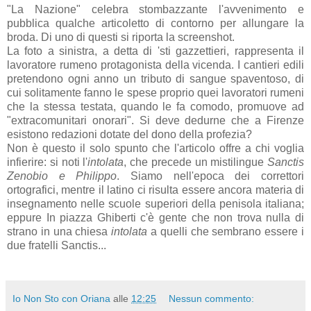
"La Nazione" celebra stombazzante l'avvenimento e
pubblica qualche articoletto di contorno per allungare la
broda. Di uno di questi si riporta la screenshot.
La foto a sinistra, a detta di 'sti gazzettieri, rappresenta il
lavoratore rumeno protagonista della vicenda. I cantieri edili
pretendono ogni anno un tributo di sangue spaventoso, di
cui solitamente fanno le spese proprio quei lavoratori rumeni
che la stessa testata, quando le fa comodo, promuove ad
"extracomunitari onorari". Si deve dedurne che a Firenze
esistono redazioni dotate del dono della profezia?
Non è questo il solo spunto che l'articolo offre a chi voglia
infierire: si noti l'
intolata
, che precede un mistilingue
Sanctis
Zenobio e Philippo
. Siamo nell'epoca dei correttori
ortografici, mentre il latino ci risulta essere ancora materia di
insegnamento nelle scuole superiori della penisola italiana;
eppure In piazza Ghiberti c'è gente che non trova nulla di
strano in una chiesa
intolata
a quelli che sembrano essere i
due fratelli Sanctis...
Io Non Sto con Oriana
alle
12:25
Nessun commento: