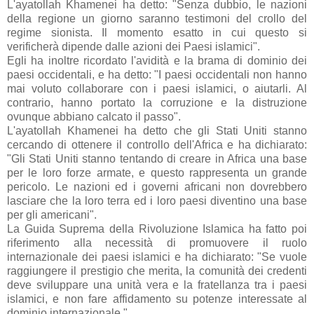
L'ayatollah Khamenei ha detto: "Senza dubbio, le nazioni
della regione un giorno saranno testimoni del crollo del
regime sionista. Il momento esatto in cui questo si
verificherà dipende dalle azioni dei Paesi islamici".
Egli ha inoltre ricordato l'avidità e la brama di dominio dei
paesi occidentali, e ha detto: "I paesi occidentali non hanno
mai voluto collaborare con i paesi islamici, o aiutarli. Al
contrario, hanno portato la corruzione e la distruzione
ovunque abbiano calcato il passo".
L'ayatollah Khamenei ha detto che gli Stati Uniti stanno
cercando di ottenere il controllo dell'Africa e ha dichiarato:
"Gli Stati Uniti stanno tentando di creare in Africa una base
per le loro forze armate, e questo rappresenta un grande
pericolo. Le nazioni ed i governi africani non dovrebbero
lasciare che la loro terra ed i loro paesi diventino una base
per gli americani".
La Guida Suprema della Rivoluzione Islamica ha fatto poi
riferimento alla necessità di promuovere il ruolo
internazionale dei paesi islamici e ha dichiarato: "Se vuole
raggiungere il prestigio che merita, la comunità dei credenti
deve sviluppare una unità vera e la fratellanza tra i paesi
islamici, e non fare affidamento su potenze interessate al
dominio internazionale."