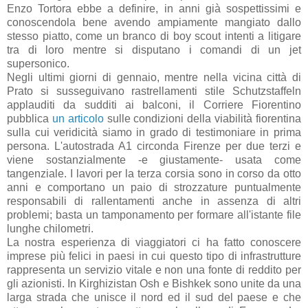
Enzo Tortora ebbe a definire, in anni già sospettissimi e
conoscendola bene avendo ampiamente mangiato dallo
stesso piatto, come un branco di boy scout intenti a litigare
tra di loro mentre si disputano i comandi di un jet
supersonico.
Negli ultimi giorni di gennaio, mentre nella vicina città di
Prato si susseguivano rastrellamenti stile Schutzstaffeln
applauditi da sudditi ai balconi, il Corriere Fiorentino
pubblica
un articolo
sulle condizioni della viabilità fiorentina
sulla cui veridicità siamo in grado di testimoniare in prima
persona. L'autostrada A1 circonda Firenze per due terzi e
viene sostanzialmente -e giustamente- usata come
tangenziale. I lavori per la terza corsia sono in corso da otto
anni e comportano un paio di strozzature puntualmente
responsabili di rallentamenti anche in assenza di altri
problemi; basta un tamponamento per formare all'istante file
lunghe chilometri.
La nostra esperienza di viaggiatori ci ha fatto conoscere
imprese più felici in paesi in cui questo tipo di infrastrutture
rappresenta un servizio vitale e non una fonte di reddito per
gli azionisti. In Kirghizistan Osh e Bishkek sono unite da una
larga strada che unisce il nord ed il sud del paese e che