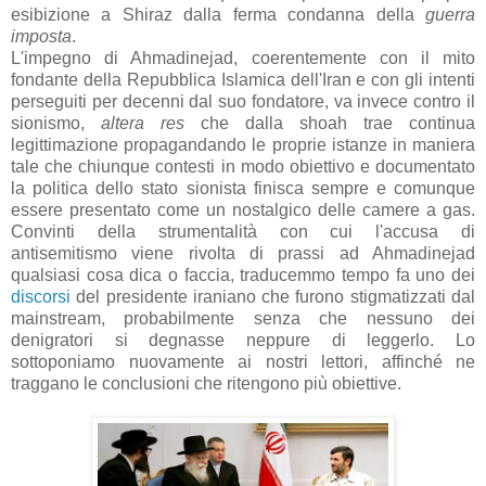
esibizione a Shiraz dalla ferma condanna della
guerra
imposta
.
L'impegno di Ahmadinejad, coerentemente con il mito
fondante della Repubblica Islamica dell'Iran e con gli intenti
perseguiti per decenni dal suo fondatore, va invece contro il
sionismo,
altera res
che dalla shoah trae continua
legittimazione propagandando le proprie istanze in maniera
tale che chiunque contesti in modo obiettivo e documentato
la politica dello stato sionista finisca sempre e comunque
essere presentato come un nostalgico delle camere a gas.
Convinti della strumentalità con cui l'accusa di
antisemitismo viene rivolta di prassi ad Ahmadinejad
qualsiasi cosa dica o faccia, traducemmo tempo fa uno dei
discorsi
del presidente iraniano che furono stigmatizzati dal
mainstream, probabilmente senza che nessuno dei
denigratori si degnasse neppure di leggerlo. Lo
sottoponiamo nuovamente ai nostri lettori, affinché ne
traggano le conclusioni che ritengono più obiettive.