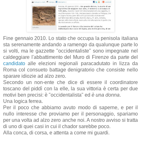
Fine gennaio 2010. Lo stato che occupa la penisola italiana
sta serenamente andando a ramengo da qualunque parte lo
si volti, ma le gazzette "occidentaliste" sono impegnate nel
caldeggiare l'abbattimento del Muro di Firenze da parte del
candidato
alle elezioni regionali paracadutato in lizza da
Roma col consueto battage denigratorio che consiste nello
sparare idiozie ad alzo zero.
Secondo un non-ente che dice di essere il coordinatore
toscano del piddì con la elle, la sua vittoria è certa per due
motivi ben precisi: è "occidentalista" ed
è una donna
.
Una logica ferrea.
Per il poco che abbiamo avuto modo di saperne, e per il
nullo interesse che proviamo per il personaggio, spariamo
per una volta ad alzo zero anche noi. A nostro avviso si tratta
di uno di quei casi in cui il chador sarebbe poco.
Alla conca, di corsa, e attenta a come mi guardi.