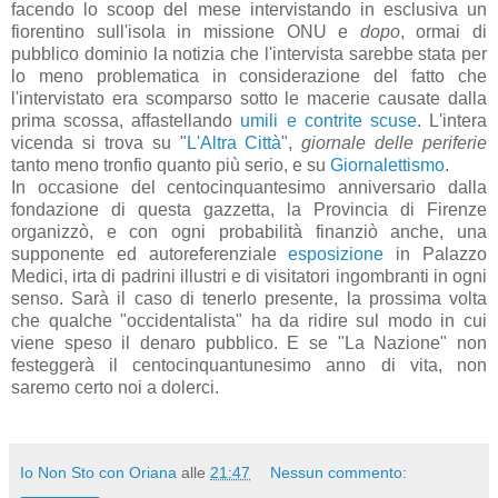
facendo lo scoop del mese intervistando in esclusiva un
fiorentino sull'isola in missione ONU e
dopo
, ormai di
pubblico dominio la notizia che l'intervista sarebbe stata per
lo meno problematica in considerazione del fatto che
l'intervistato era scomparso sotto le macerie causate dalla
prima scossa, affastellando
umili e contrite scuse
. L'intera
vicenda si trova su "
L'Altra Città
",
giornale delle periferie
tanto meno tronfio quanto più serio, e su
Giornalettismo
.
In occasione del centocinquantesimo anniversario dalla
fondazione di questa gazzetta, la Provincia di Firenze
organizzò, e con ogni probabilità finanziò anche, una
supponente ed autoreferenziale
esposizione
in Palazzo
Medici, irta di padrini illustri e di visitatori ingombranti in ogni
senso. Sarà il caso di tenerlo presente, la prossima volta
che qualche "occidentalista" ha da ridire sul modo in cui
viene speso il denaro pubblico. E se "La Nazione" non
festeggerà il centocinquantunesimo anno di vita, non
saremo certo noi a dolerci.
Io Non Sto con Oriana
alle
21:47
Nessun commento: