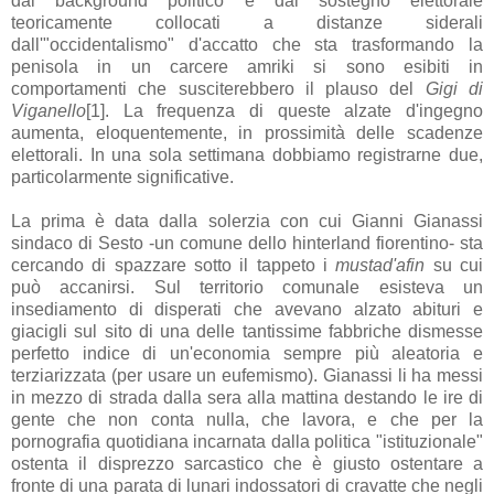
dal background politico e dal sostegno elettorale
teoricamente collocati a distanze siderali
dall'"occidentalismo" d'accatto che sta trasformando la
penisola in un carcere amriki si sono esibiti in
comportamenti che susciterebbero il plauso del
Gigi di
Viganello
[1]. La frequenza di queste alzate d'ingegno
aumenta, eloquentemente, in prossimità delle scadenze
elettorali. In una sola settimana dobbiamo registrarne due,
particolarmente significative.
La prima è data dalla solerzia con cui Gianni Gianassi
sindaco di Sesto -un comune dello hinterland fiorentino- sta
cercando di spazzare sotto il tappeto i
mustad'afin
su cui
può accanirsi. Sul territorio comunale esisteva un
insediamento di disperati che avevano alzato abituri e
giacigli sul sito di una delle tantissime fabbriche dismesse
perfetto indice di un'economia sempre più aleatoria e
terziarizzata (per usare un eufemismo). Gianassi li ha messi
in mezzo di strada dalla sera alla mattina destando le ire di
gente che non conta nulla, che lavora, e che per la
pornografia quotidiana incarnata dalla politica "istituzionale"
ostenta il disprezzo sarcastico che è giusto ostentare a
fronte di una parata di lunari indossatori di cravatte che negli