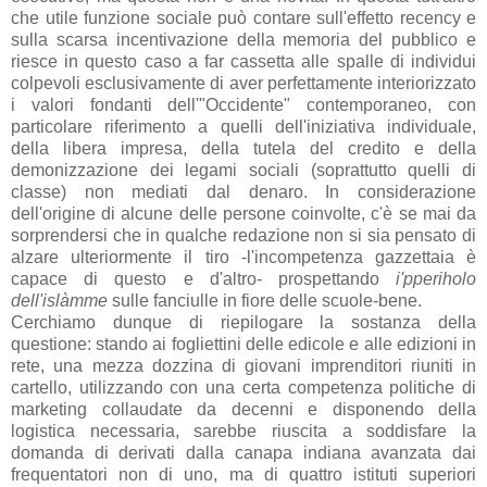
che utile funzione sociale può contare sull'effetto recency e
sulla scarsa incentivazione della memoria del pubblico e
riesce in questo caso a far cassetta alle spalle di individui
colpevoli esclusivamente di aver perfettamente interiorizzato
i valori fondanti dell'"Occidente" contemporaneo, con
particolare riferimento a quelli dell'iniziativa individuale,
della libera impresa, della tutela del credito e della
demonizzazione dei legami sociali (soprattutto quelli di
classe) non mediati dal denaro. In considerazione
dell'origine di alcune delle persone coinvolte, c'è se mai da
sorprendersi che in qualche redazione non si sia pensato di
alzare ulteriormente il tiro -l'incompetenza gazzettaia è
capace di questo e d'altro- prospettando
i'pperiholo
dell'islàmme
sulle fanciulle in fiore delle scuole-bene.
Cerchiamo dunque di riepilogare la sostanza della
questione: stando ai fogliettini delle edicole e alle edizioni in
rete, una mezza dozzina di giovani imprenditori riuniti in
cartello, utilizzando con una certa competenza politiche di
marketing collaudate da decenni e disponendo della
logistica necessaria, sarebbe riuscita a soddisfare la
domanda di derivati dalla canapa indiana avanzata dai
frequentatori non di uno, ma di quattro istituti superiori