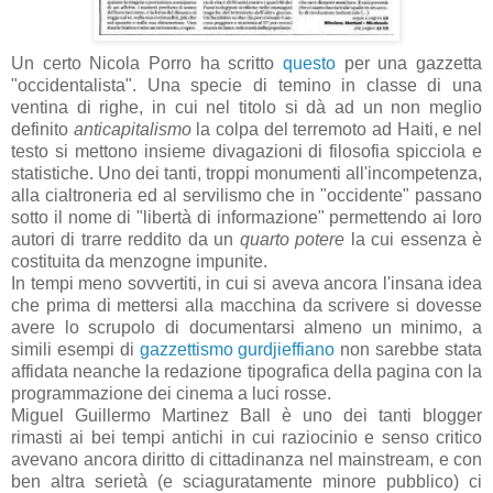
Un certo Nicola Porro ha scritto
questo
per una gazzetta
"occidentalista". Una specie di temino in classe di una
ventina di righe, in cui nel titolo si dà ad un non meglio
definito
anticapitalismo
la colpa del terremoto ad Haiti, e nel
testo si mettono insieme divagazioni di filosofia spicciola e
statistiche. Uno dei tanti, troppi monumenti all'incompetenza,
alla cialtroneria ed al servilismo che in "occidente" passano
sotto il nome di "libertà di informazione" permettendo ai loro
autori di trarre reddito da un
quarto potere
la cui essenza è
costituita da menzogne impunite.
In tempi meno sovvertiti, in cui si aveva ancora l'insana idea
che prima di mettersi alla macchina da scrivere si dovesse
avere lo scrupolo di documentarsi almeno un minimo, a
simili esempi di
gazzettismo gurdjieffiano
non sarebbe stata
affidata neanche la redazione tipografica della pagina con la
programmazione dei cinema a luci rosse.
Miguel Guillermo Martinez Ball è uno dei tanti blogger
rimasti ai bei tempi antichi in cui raziocinio e senso critico
avevano ancora diritto di cittadinanza nel mainstream, e con
ben altra serietà (e sciaguratamente minore pubblico) ci