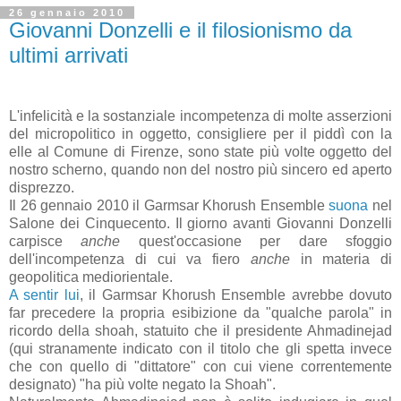
26 gennaio 2010
Giovanni Donzelli e il filosionismo da
ultimi arrivati
L'infelicità e la sostanziale incompetenza di molte asserzioni
del micropolitico in oggetto, consigliere per il piddì con la
elle al Comune di Firenze, sono state più volte oggetto del
nostro scherno, quando non del nostro più sincero ed aperto
disprezzo.
Il 26 gennaio 2010 il Garmsar Khorush Ensemble
suona
nel
Salone dei Cinquecento. Il giorno avanti Giovanni Donzelli
carpisce
anche
quest'occasione per dare sfoggio
dell'incompetenza di cui va fiero
anche
in materia di
geopolitica mediorientale.
A sentir lui
, il Garmsar Khorush Ensemble avrebbe dovuto
far precedere la propria esibizione da "qualche parola" in
ricordo della shoah, statuito che il presidente Ahmadinejad
(qui stranamente indicato con il titolo che gli spetta invece
che con quello di "dittatore" con cui viene correntemente
designato) "ha più volte negato la Shoah".