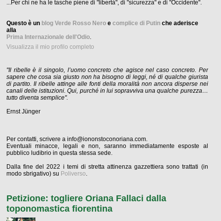
...Per chi ne ha le tasche piene di "libertà", di "sicurezza" e di "Occidente".
Questo è un
blog Verde Rosso Nero
e
complice di Putin
che aderisce
alla
Prima Internazionale dell'Odio
.
Visualizza il mio profilo completo
"Il ribelle è il singolo, l’uomo concreto che agisce nel caso concreto. Per
sapere che cosa sia giusto non ha bisogno di leggi, né di qualche giurista
di partito. Il ribelle attinge alle fonti della moralità non ancora disperse nei
canali delle istituzioni. Qui, purché in lui sopravviva una qualche purezza…
tutto diventa semplice".
Ernst Jünger
Per contatti, scrivere a info@iononstoconoriana.com.
Eventuali minacce, legali e non, saranno immediatamente esposte al
pubblico ludibrio in questa stessa sede.
Dalla fine del 2022 i temi di stretta attinenza gazzettiera sono trattati (in
modo sbrigativo) su
Poliverso
.
Petizione: togliere Oriana Fallaci dalla
toponomastica fiorentina