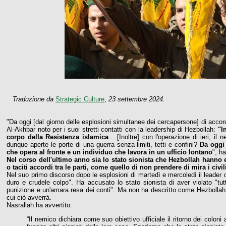
Traduzione da
Strategic Culture
,
23 settembre 2024.
"Da oggi [dal giorno delle esplosioni simultanee dei cercapersone] di accord
Al-Akhbar noto per i suoi stretti contatti con la leadership di Hezbollah:
"I
corpo della Resistenza islamica
... [Inoltre] con l'operazione di ieri, i
dunque aperte le porte di una guerra senza limiti, tetti e confini?
Da oggi 
che opera al fronte e un individuo che lavora in un ufficio lontano
", h
Nel corso dell'ultimo anno sia lo stato sionista che Hezbollah hanno 
o taciti accordi tra le parti, come quello di non prendere di mira i civi
Nel suo primo discorso dopo le esplosioni di martedì e mercoledì il leader
duro e crudele colpo". Ha accusato lo stato sionista di aver violato "tu
punizione e un'amara resa dei conti". Ma non ha descritto come Hezbollah
cui ciò avverrà.
Nasrallah ha avvertito:
“Il nemico dichiara come suo obiettivo ufficiale il ritorno dei colon