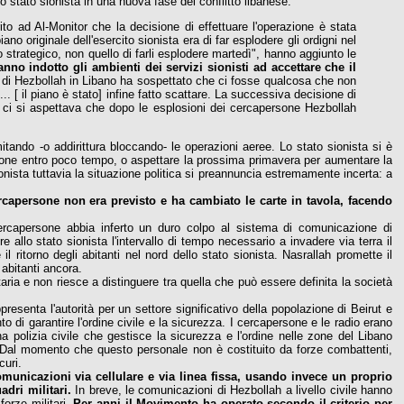
o stato sionista in una nuova fase del conflitto libanese:
erito ad Al-Monitor che la decisione di effettuare l'operazione è stata
piano originale dell'esercito sionista era di far esplodere gli ordigni nel
strategico, non quello di farli esplodere martedì", hanno aggiunto le
o indotto gli ambienti dei servizi sionisti ad accettare che il
 di Hezbollah in Libano ha sospettato che ci fosse qualcosa che non
.. [ il piano è stato] infine fatto scattare. La successiva decisione di
he ci si aspettava che dopo le esplosioni dei cercapersone Hezbollah
tando -o addirittura bloccando- le operazioni aeree. Lo stato sionista si è
razione entro poco tempo, o aspettare la prossima primavera per aumentare la
onista tuttavia la situazione politica si preannuncia estremamente incerta: a
ercapersone non era previsto e ha cambiato le carte in tavola, facendo
cercapersone abbia inferto un duro colpo al sistema di comunicazione di
e allo stato sionista l'intervallo di tempo necessario a invadere via terra il
il ritorno degli abitanti nel nord dello stato sionista. Nasrallah promette il
 abitanti ancora.
aria e non riesce a distinguere tra quella che può essere definita la società
esenta l'autorità per un settore significativo della popolazione di Beirut e
di garantire l'ordine civile e la sicurezza. I cercapersone e le radio erano
na polizia civile che gestisce la sicurezza e l'ordine nelle zone del Libano
to. Dal momento che questo personale non è costituito da forze combattenti,
curi.
omunicazioni via cellulare e via linea fissa, usando invece un proprio
adri militari.
In breve, le comunicazioni di Hezbollah a livello civile hanno
orze militari.
Per anni il Movimento ha operato secondo il criterio per