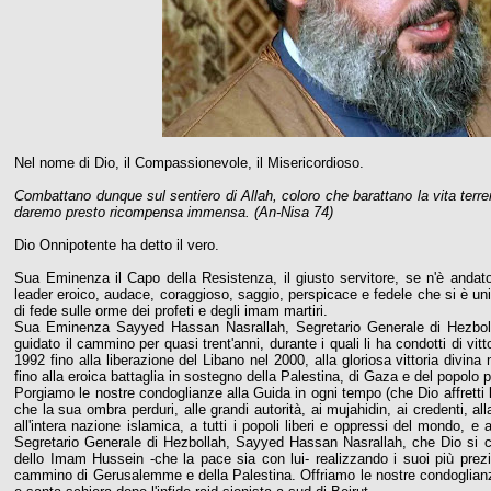
Nel nome di Dio, il Compassionevole, il Misericordioso.
Combattano dunque sul sentiero di Allah, coloro che barattano la vita terren
daremo presto ricompensa immensa. (
An-Nisa 74)
Dio Onnipotente ha detto il vero.
Sua Eminenza il Capo della Resistenza, il giusto servitore, se n'è anda
leader eroico, audace, coraggioso, saggio, perspicace e fedele che si è unit
di fede sulle orme dei profeti e degli imam martiri.
Sua Eminenza Sayyed Hassan Nasrallah, Segretario Generale di Hezbollah
guidato il cammino per quasi trent'anni, durante i quali li ha condotti di vi
1992 fino alla liberazione del Libano nel 2000, alla gloriosa vittoria divina
fino alla eroica battaglia in sostegno della Palestina, di Gaza e del popolo
Porgiamo le nostre condoglianze alla Guida in ogni tempo (che Dio affrett
che la sua ombra perduri, alle grandi autorità, ai mujahidin, ai credenti, a
all'intera nazione islamica, a tutti i popoli liberi e oppressi del mondo,
Segretario Generale di Hezbollah, Sayyed Hassan Nasrallah, che Dio si com
dello Imam Hussein -che la pace sia con lui- realizzando i suoi più prezio
cammino di Gerusalemme e della Palestina. Offriamo le nostre condoglianze