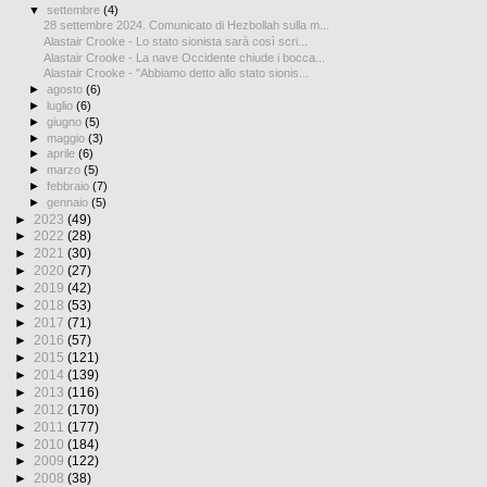
▼
settembre
(4)
28 settembre 2024. Comunicato di Hezbollah sulla m...
Alastair Crooke - Lo stato sionista sarà così scri...
Alastair Crooke - La nave Occidente chiude i bocca...
Alastair Crooke - "Abbiamo detto allo stato sionis...
►
agosto
(6)
►
luglio
(6)
►
giugno
(5)
►
maggio
(3)
►
aprile
(6)
►
marzo
(5)
►
febbraio
(7)
►
gennaio
(5)
►
2023
(49)
►
2022
(28)
►
2021
(30)
►
2020
(27)
►
2019
(42)
►
2018
(53)
►
2017
(71)
►
2016
(57)
►
2015
(121)
►
2014
(139)
►
2013
(116)
►
2012
(170)
►
2011
(177)
►
2010
(184)
►
2009
(122)
►
2008
(38)