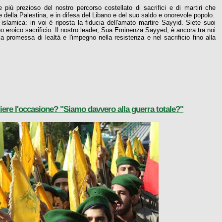
e più prezioso del nostro percorso costellato di sacrifici e di martiri che
 della Palestina, e in difesa del Libano e del suo saldo e onorevole popolo.
a islamica: in voi è riposta la fiducia dell'amato martire Sayyid. Siete suoi
l suo eroico sacrificio. Il nostro leader, Sua Eminenza Sayyed, è ancora tra noi
a promessa di lealtà e l'impegno nella resistenza e nel sacrificio fino alla
gliere l'occasione? "Siamo davvero alla guerra totale?"