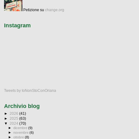
Petizione su
change.org
Instagram
Tweets by IoNonStoConOriana
Archivio blog
►
2026
(41)
►
2025
(63)
▼
2024
(70)
►
dicembre
(9)
►
novembre
(6)
►
ottobre
(8)