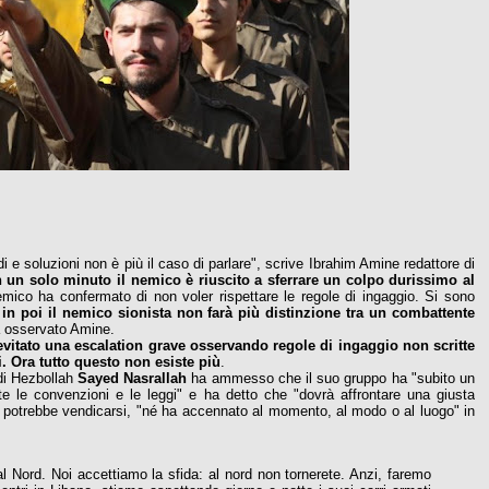
i e soluzioni non è più il caso di parlare", scrive Ibrahim Amine redattore di
n un solo minuto il nemico è riuscito a sferrare un colpo durissimo al
l nemico ha confermato di non voler rispettare le regole di ingaggio. Si sono
in poi il nemico sionista non farà più distinzione tra un combattente
a osservato Amine.
evitato una escalation grave osservando regole di ingaggio non scritte
li. Ora tutto questo non esiste più
.
 di Hezbollah
Sayed Nasrallah
ha ammesso che il suo gruppo ha "subito un
tte le convenzioni e le leggi" e ha detto che "dovrà affrontare una giusta
 potrebbe vendicarsi, "né ha accennato al momento, al modo o al luogo" in
i al Nord. Noi accettiamo la sfida: al nord non tornerete. Anzi, faremo