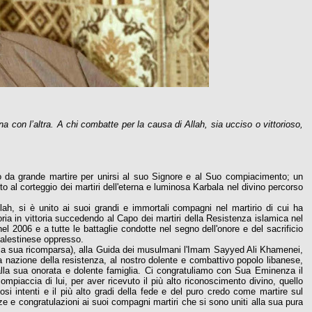
a con l’altra. A chi combatte per la causa di Allah, sia ucciso o vittorioso,
to da grande martire per unirsi al suo Signore e al Suo compiacimento; un
o al corteggio dei martiri dell'eterna e luminosa Karbala nel divino percorso
, si è unito ai suoi grandi e immortali compagni nel martirio di cui ha
ttoria in vittoria succedendo al Capo dei martiri della Resistenza islamica nel
 nel 2006 e a tutte le battaglie condotte nel segno dell'onore e del sacrificio
 palestinese oppresso.
i la sua ricomparsa), alla Guida dei musulmani l'Imam Sayyed Ali Khamenei,
lla nazione della resistenza, al nostro dolente e combattivo popolo libanese,
 e alla sua onorata e dolente famiglia. Ci congratuliamo con Sua Eminenza il
piaccia di lui, per aver ricevuto il più alto riconoscimento divino, quello
si intenti e il più alto gradi della fede e del puro credo come martire sul
 e congratulazioni ai suoi compagni martiri che si sono uniti alla sua pura