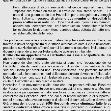
quanto riguarda i tempi. Non è stata pianificata specificamente per portare l
Fonti altolocate di alcuni servizi di intelligence regionali hanno rif
'imposta' allo stato sionista da un errore dei suoi stessi servizi... Il 
caso di una guerra totale con Hezbollah per conseguire un vantaggio 
fonti. Tuttavia,
i sospetti di almeno due membri di Hezbollah hann
piano scattasse in anticipo
. Dopo che diversi giorni fa un membro
andava con i cercapersone - ed è stato ucciso, hanno riferito le fonti.
far esplodere le ricetrasmittenti sarebbe stata dettata dal fatto c
avrebbe diffidato delle radio.
Tra poche settimane le condizioni meteorologiche sarebbero cambiate, limi
trovato a dover scegliere tra due strade alternative: dare il via a un'ope
pressione su Hezbollah affinché cambi le proprie allocazioni. Nello stato si
dicembre riprenderanno per Netanyahu le udienze in tribunale.
Il fatto che un appartenente a Hezbollah inziasse a sospettare dei c
alzare il livello dello scontro.
Non sorprende che nello stato sionista si pensi che l'operazione dei 
Hezbollah, tale da paralizzare le capacità militari del movimento e da offrir
sud del Libano per stabilirvi una "zona cuscinetto" che potrebbe facilitare 
contrario: dalle loro case nel nord dello stato sionista dovranno sfollare altri
L'idea che le comunicazioni di Hezbollah siano rimaste paralizzate è velleit
civile di Hezbollah e il suo braccio militare.
Hezbollah è un movimento civile, oltre che una potenza militare. Esso rappr
del Paese, e questo costituisce una responsabilità che impone al Movimento 
in dotazione principalmente dalle sue forze di sicurezza civile -di fatto u
controllate da Hezbollah- oltre che dai suoi reparti logistici e di suppor
non si riteneva che avesse bisogno di sistemi di comunicazione davvero si
Già prima della guerra del 2006 Hezbollah aveva eliminato tutte le c
sistema dedicato a fibra ottica e una rete di portaordini destinati ai qu
subito un duro colpo, ma questo non avrà un impatto eccessivo sulle sue f