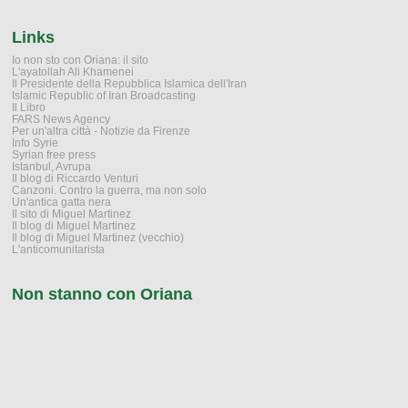
Links
Io non sto con Oriana: il sito
L'ayatollah Ali Khamenei
Il Presidente della Repubblica Islamica dell'Iran
Islamic Republic of Iran Broadcasting
Il Libro
FARS News Agency
Per un'altra città - Notizie da Firenze
Info Syrie
Syrian free press
Istanbul, Avrupa
Il blog di Riccardo Venturi
Canzoni. Contro la guerra, ma non solo
Un'antica gatta nera
Il sito di Miguel Martinez
Il blog di Miguel Martinez
Il blog di Miguel Martinez (vecchio)
L'anticomunitarista
Non stanno con Oriana