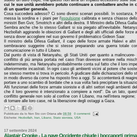
cui le sue unità avrebbero potuto continuare a combattere anche in c
di un quartier generale.
Cosa succederà adesso? Ci sono diversi scenari possibili. In sostanza
messa la sordina e i piani per l'
espulsione
calibrata e senza chiasso dell
ministri Ben Gvir, Smotrich e altri della destra. Il Ministro della Difesa Galla
Sembra anche che lo stesso Gallant si sia piegato all'inevitabile. Netany
Hezbollah aggirando le obiezioni di Gallant e degli alti ufficiali delle forz
senza dover accogliere nel suo governo il problematico Gideon Saar.
Il ministro della Difesa Gallant, il capo delle forze armate Halevi e altri
sembravano suggerire che si stesse preparando una guerra totale cont
comunicazione in tutto il Libano.
Dal punto di vista di Netanyahu, gli Stati Uniti -per quanto a malincuore
conflitto di più ampia portata nel caso l'Iran dovesse entrare nella misc
indeterminato, ma Netanyahu probabilmente conta sul fatto che il loro impegn
ulteriormente incastrati. In ogni caso gli ambienti vicini al potere che sos
se stesso mentre si trova in pericolo. A giudicare dalle dichiarazioni dello 
in modo diverso da come ha risposto fino a oggi. Si accontenterà di reagi
portare a uno scambio di bordate che a sua volta farà precipitare la situazi
Alti funzionari delle forze armate sioniste e di altri settori negli ambien
che il loro governo è intenzionato a compiere a nord". Da un lato, ques
conflitto generale non solo al confine con il Libano, ma nell'intera regione
di tornare alle loro case, né la liberazione degli ostaggi a Gaza.
Pubblicato da
Io Non Sto con Oriana
alle
08:59
0 commenti
Etichette:
Hezbollah
,
Iran
,
Libano
,
Stato sionista
,
USA
17 settembre 2024
Alastair Crooke - La nave Occidente chiude i boccaporti prima 