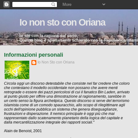
Io non sto con Oriana
Io sto con la ragione
sul serio
.
Questo blog è apertamente schierato con la Repubblica Islamic
Informazioni personali
Io Non Sto con Oriana
Circola oggi un discorso detestabile che consiste nel far credere che coloro
che contestano il modello occidentale non possano che avere menti
retrograde o essere dei pazzi pericolosi di cui il fanatico Bin Laden, arrivato
al punto giusto per offrire una dimostrazione al ragionamento, sarebbe in
un certo senso la figura archetipica. Questo discorso si serve del terrorismo
islamista come di un comodo spauracchio, allo scopo di rilegittimare agli
occhi dell'opinione pubblica un sistema che genera diseguaglianze,
frustrazioni e disperazione. Il nemico principale è oggi più che mai
rappresentato dallo scatenamento planetario della logica del capitale e
dalla mercantilizzazione integrale dei rapporti sociali."
Alain de Benoist, 2001