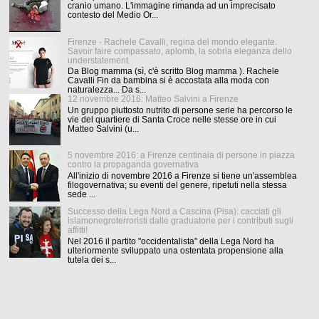
cranio umano. L'immagine rimanda ad un imprecisato
contesto del Medio Or...
Firenze - Rachele Cavalli, regina del mondo elegante.
Savoir faire compassato, aplomb, la sobria eleganza dello
understatement.
Da Blog mamma (sì, c'è scritto Blog mamma ). Rachele
Cavalli Fin da bambina si è accostata alla moda con
naturalezza... Da s...
12 novembre 2016: Matteo Salvini a Firenze
Un gruppo piuttosto nutrito di persone serie ha percorso le
vie del quartiere di Santa Croce nelle stesse ore in cui
Matteo Salvini (u...
5 novembre 2016: a Firenze centinaia di persone in piazza
contro la propaganda governativa
All'inizio di novembre 2016 a Firenze si tiene un'assemblea
filogovernativa; su eventi del genere, ripetuti nella stessa
sede ...
Successo della Lega Nord a Cascina (Pisa): cacciati gli
islamonegroterroristi dalle graduatorie per i contributi sugli
affitti!
Nel 2016 il partito "occidentalista" della Lega Nord ha
ulteriormente sviluppato una ostentata propensione alla
tutela dei s...