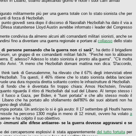
a entri in Libano, stiamo aspettando giorno e notte i suoi carri armati
igurato militarmente più per una guerra totale con lo stato sionista che per
unti di forza di Hezbollah.
 punto giovedì sera dopo il discorso di Nasrallah Hezbollah ha dato il via a
lla Difesa statunitense Lloyd Austin avrebbe informato i leader del Congresso
mente condivisa da almeno alcuni alti comandanti militari sionisti, anche se
ndirsi fino a diventare una guerra regionale e portare al
collasso
dello stato
a di persone pensando che la guerra non ci sarà"
, ha detto il brigadiere
Forum
, un gruppo di ex comandanti militari falchi. "Perché non lo abbiamo
erra. E adesso? Adesso lo stato sionista è pronto alla guerra". "C'è molta
detto Avivi. "A meno che Hezbollah domani mattina non dica: 'D'accordo,
 think tank di Gerusalemme, ha rilevato che il 67% degli intervistati ebrei
 Hezbollah. Tra questi, il 46% ritiene che lo stato sionista debba lanciare
vuole una dura risposta diretta soltanto contro le infrastrutture di Hezbollah.
à di fondo che è diventata fin troppo chiara: Amos Hochstein, l'inviato
quanto riguarda il ritiro di Hezbollah dal sud del Libano. Al tempo stesso i
l fuoco a Gaza, per Biden, è "fuori portata" e che allo stesso modo il
el Libano che ha portato allo sfollamento dell'80% dei suoi abitanti non ha
gono degli sfollati.
ampia portata. Un anticipo lo si è già avuto: Il 17 settembre gli Houthi hanno
Il missile ha percorso 1300 miglia in meno di 12 minuti, ovvero ha volato
a
aeree- e ha colpito il suo obiettivo.
po -immuni alle difese antiaeree- se la guerra dovesse aggravarsi e se
one dei cercapersone esplosivi è stata apparentemente
del tutto fortuita
per