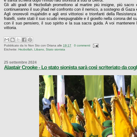
e santa schiera dopo l'infido raid sionista a sud di Beirut.
Gli alti gradi di Hezbollah promettono al martire più insigne, più sacro 
continueranno il suo jihad nel confronto con il nemico, a sostegno di Gaza e
Agli onorevoli mujahidin e agli eroi vittoriosi e trionfanti della Resistenz
fratelli, siete stati il suo scudo inespugnabile e il gioiello nella corona de
con il suo pensiero, il suo spirito e la sua sacra guida. A voi mantenere l
vittoria.
Pubblicato da
Io Non Sto con Oriana
alle
19:17
0 commenti
Etichette:
Hezbollah
,
Libano
,
Stato sionista
25 settembre 2024
Alastair Crooke - Lo stato sionista sarà così scriteriato da co