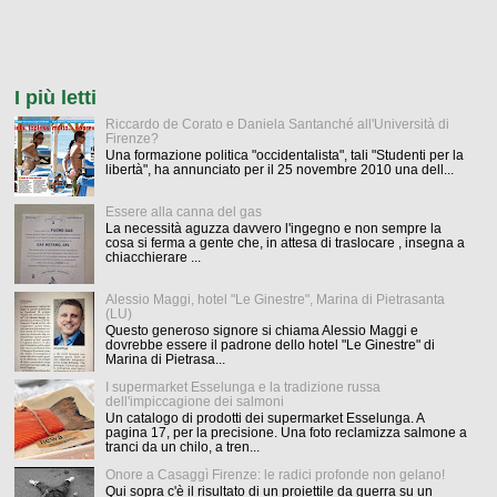
I più letti
Riccardo de Corato e Daniela Santanché all'Università di
Firenze?
Una formazione politica "occidentalista", tali "Studenti per la
libertà", ha annunciato per il 25 novembre 2010 una dell...
Essere alla canna del gas
La necessità aguzza davvero l'ingegno e non sempre la
cosa si ferma a gente che, in attesa di traslocare , insegna a
chiacchierare ...
Alessio Maggi, hotel "Le Ginestre", Marina di Pietrasanta
(LU)
Questo generoso signore si chiama Alessio Maggi e
dovrebbe essere il padrone dello hotel "Le Ginestre" di
Marina di Pietrasa...
I supermarket Esselunga e la tradizione russa
dell'impiccagione dei salmoni
Un catalogo di prodotti dei supermarket Esselunga. A
pagina 17, per la precisione. Una foto reclamizza salmone a
tranci da un chilo, a tren...
Onore a Casaggì Firenze: le radici profonde non gelano!
Qui sopra c'è il risultato di un proiettile da guerra su un