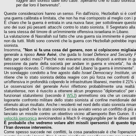
fuggire altri sionisti dalle loro case. Speriamo che lo stato sionist
per dar loro il benvenuto".
Queste considerazioni hanno un senso. Fin dall'inizio, Hezbollah si è conf
una guerra calibrata e limitata, che non ha mai corrisposto al meglio con i p
È chiaro che la guerra è entrata in una nuova fase; per sottolineare questo
uno dei suoi più pesanti attacchi contro lo stato sionista. Il Segretario a
la sera stessa del timore di un'imminente offensiva israeliana in Libano.
La valutazione di Nasrallah sul fatto che una guerra sia imminente è piena
non da tutti. Molti sono convinti che la guerra con Hezbollah potrebbe ingra
sionista.
Insomma,
"Non si fa una cosa del genere, non si colpiscono migliai
generale a riposo
Amir Avivi
, che guida lo
Israel Defence and Security 
fatto per undici mesi? Perché non eravamo ancora disposti a entrare in gu
pressione da parte della società per andare in guerra e vincerla", ha 
messaggio ricevuto. Ci ritiriamo dal sud del Libano' la guerra è imminente".
Un sondaggio condotto a fine agosto dallo
Israel Democracy Institute
, un
ritiene che lo stato sionista debba reagire con più forza nei confronti di
un'offensiva in profondità colpendo le infrastrutture libanesi, mentre il 21% 
Le osservazioni del generale Avivi riflettono probabilmente una realt
statunitense, non è riuscito a ottenere alcun progresso "diplomatico" per 
funzionari statunitensi (secondo il
WSJ
) ammettono ora che un cessate i
logorante confronto militare dello stato sionista al confine meridionale d
ottenuto alcun risultato. Anche i residenti nel nord dello stato sionista riman
Sembra quindi che lo stato sionista si sia avviato verso un conflitto di più 
lanciato un missile contro un obiettivo vicino all'aeroporto Ben Gurion. 
velocità ipersonica
avvicinandosi a Mach 9 -irraggiungibile per le difese anti
È probabile che vedremo volare altri missili ipersonici di questo ti
l'Iran dovesse intervenire.
Come spesso succede nei conflitti, la cosa paradossale è che l'operazi