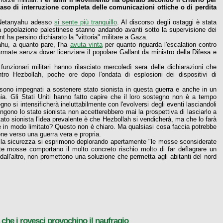
aso di interruzione completa delle comunicazioni ottiche o di perdita
, Netanyahu adesso
si sente più tranquillo
. Al discorso degli ostaggi è stata
a popolazione palestinese stanno andando avanti sotto la supervisione dei
nt ha persino dichiarato la "vittoria" militare a Gaza.
ahu, a quanto pare, l'ha
avuta vinta
per quanto riguarda l'escalation contro
e armate senza dover licenziare il popolare Gallant da ministro della Difesa e
 funzionari militari hanno rilasciato mercoledì sera delle dichiarazioni che
ro Hezbollah, poche ore dopo l'ondata di esplosioni dei dispositivi di
- sono impegnati a sostenere stato sionista in questa guerra e anche in un
hia. Gli Stati Uniti hanno fatto capire che il loro sostegno non è a tempo
o si intensificherà ineluttabilmente con l'evolversi degli eventi lasciandoli
tengono lo stato sionista non accetterebbero mai la prospettiva di lasciarlo a
stato sionista l'idea prevalente è che Hezbollah si vendicherà, ma che lo farà
re in modo limitato? Questo non è chiaro. Ma qualsiasi cosa faccia potrebbe
one verso una guerra vera e propria.
ti della sicurezza si esprimono deplorando apertamente "le mosse sconsiderate
te mosse comportano il molto concreto rischio molto di far deflagrare un
; dall'altro, non promettono una soluzione che permetta agli abitanti del nord
che i rovesci provochino il naufragio