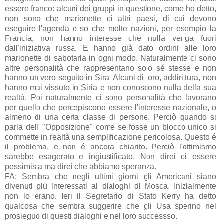
essere franco: alcuni dei gruppi in questione, come ho detto,
non sono che marionette di altri paesi, di cui devono
eseguire l'agenda e so che molte nazioni, per esempio la
Francia, non hanno interesse che nulla venga fuori
dall'iniziativa russa. E hanno già dato ordini alle loro
marionette di sabotarla in ogni modo. Naturalmente ci sono
altre personalità che rappresentano solo sé stesse e non
hanno un vero seguito in Sira. Alcuni di loro, addirittura, non
hanno mai vissuto in Siria e non conoscono nulla della sua
realtà. Poi naturalmente ci sono personalità che lavorano
per quello che percepiscono essere l'interesse nazionale, o
almeno di una certa classe di persone. Perciò quando si
parla dell' "Opposizione" come se fosse un blocco unico si
commette in realtà una semplificazione pericolosa. Questo é
il problema, e non é ancora chiarito. Perciò l'ottimismo
sarebbe esagerato e ingiustificato. Non direi di essere
pessimista ma direi che abbiamo speranza.
FA: Sembra che negli ultimi giorni gli Americani siano
divenuti più interessati ai dialoghi di Mosca. Inizialmente
non lo erano. Ieri il Segretario di Stato Kerry ha detto
qualcosa che sembra suggerire che gli Usa sperino nel
prosieguo di questi dialoghi e nel loro successso.