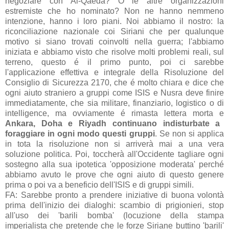
negoziare con Al-Qaeda? O le altre organizzazioni
estremiste che ho nominato? Non ne hanno nemmeno
intenzione, hanno i loro piani. Noi abbiamo il nostro: la
riconciliazione nazionale coi Siriani che per qualunque
motivo si siano trovati coinvolti nella guerra; l'abbiamo
iniziata e abbiamo visto che risolve molti problemi reali, sul
terreno, questo é il primo punto, poi ci sarebbe
l'applicazione effettiva e integrale della Risoluzione del
Consiglio di Sicurezza 2170, che é molto chiara e dice che
ogni aiuto straniero a gruppi come ISIS e Nusra deve finire
immediatamente, che sia militare, finanziario, logistico o di
intelligence, ma ovviamente é rimasta lettera morta e
Ankara, Doha e Riyadh continuano indisturbate a
foraggiare in ogni modo questi gruppi
. Se non si applica
in tota la risoluzione non si arriverà mai a una vera
soluzione politica. Poi, toccherà all'Occidente tagliare ogni
sostegno alla sua ipotetica 'opposizione moderata' perché
abbiamo avuto le prove che ogni aiuto di questo genere
prima o poi va a beneficio dell'ISIS e di gruppi simili.
FA: Sarebbe pronto a prendere iniziative di buona volontà
prima dell'inizio dei dialoghi: scambio di prigionieri, stop
all'uso dei 'barili bomba' (locuzione della stampa
imperialista che pretende che le forze Siriane buttino 'barili'