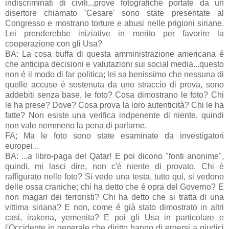
indiscriminati di civili...prove fotografiche portate da un
disertore chiamato 'Cesare' sono state presentate al
Congresso e mostrano torture e abusi nelle prigioni siriane.
Lei prenderebbe iniziative in merito per favorire la
cooperazione con gli Usa?
BA: La cosa buffa di questa amministrazione americana é
che anticipa decisioni e valutazioni sui social media...questo
non é il modo di far politica; lei sa benissimo che nessuna di
quelle accuse é sostenuta da uno straccio di prova, sono
addebiti senza base, le foto? Cosa dimostrano le foto? Chi
le ha prese? Dove? Cosa prova la loro autenticità? Chi le ha
fatte? Non esiste una verifica indpenente di niente, quindi
non vale nemmeno la pena di parlarne.
FA; Ma le foto sono state esaminate da investigatori
europei...
BA: ...a libro-paga del Qatar! E poi dicono "fonti anonime",
quindi, mi lasci dire, non c'é niente di provato. Chi é
raffigurato nelle foto? Si vede una testa, tutto qui, si vedono
delle ossa craniche; chi ha detto che é opra del Governo? E
non magari dei terroristi? Chi ha detto che si tratta di una
vittima siriana? E non, come é già stato dimostrato in altri
casi, irakena, yemenita? E poi gli Usa in particolare e
l'Occidente in generale che diritto hanno di ergersi a giudici