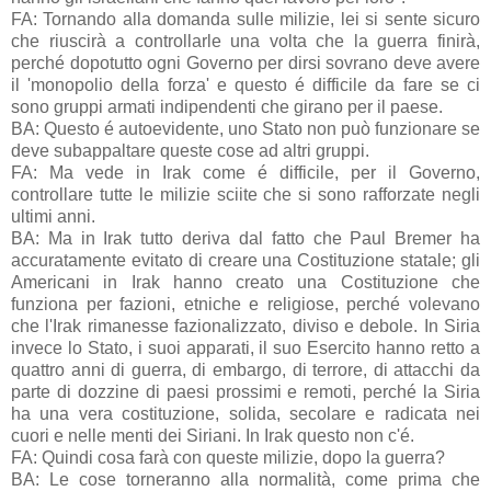
FA: Tornando alla domanda sulle milizie, lei si sente sicuro
che riuscirà a controllarle una volta che la guerra finirà,
perché dopotutto ogni Governo per dirsi sovrano deve avere
il 'monopolio della forza' e questo é difficile da fare se ci
sono gruppi armati indipendenti che girano per il paese.
BA: Questo é autoevidente, uno Stato non può funzionare se
deve subappaltare queste cose ad altri gruppi.
FA: Ma vede in Irak come é difficile, per il Governo,
controllare tutte le milizie sciite che si sono rafforzate negli
ultimi anni.
BA: Ma in Irak tutto deriva dal fatto che Paul Bremer ha
accuratamente evitato di creare una Costituzione statale; gli
Americani in Irak hanno creato una Costituzione che
funziona per fazioni, etniche e religiose, perché volevano
che l'Irak rimanesse fazionalizzato, diviso e debole. In Siria
invece lo Stato, i suoi apparati, il suo Esercito hanno retto a
quattro anni di guerra, di embargo, di terrore, di attacchi da
parte di dozzine di paesi prossimi e remoti, perché la Siria
ha una vera costituzione, solida, secolare e radicata nei
cuori e nelle menti dei Siriani. In Irak questo non c'é.
FA: Quindi cosa farà con queste milizie, dopo la guerra?
BA: Le cose torneranno alla normalità, come prima che