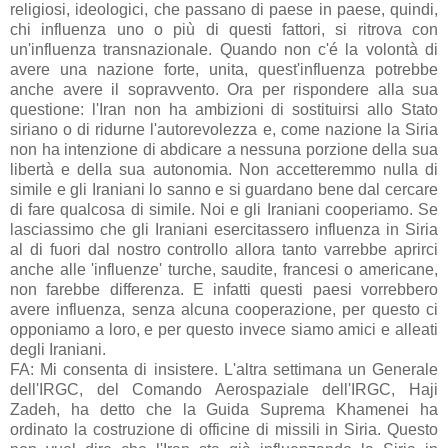
religiosi, ideologici, che passano di paese in paese, quindi,
chi influenza uno o più di questi fattori, si ritrova con
un'influenza transnazionale. Quando non c'é la volontà di
avere una nazione forte, unita, quest'influenza potrebbe
anche avere il sopravvento. Ora per rispondere alla sua
questione: l'Iran non ha ambizioni di sostituirsi allo Stato
siriano o di ridurne l'autorevolezza e, come nazione la Siria
non ha intenzione di abdicare a nessuna porzione della sua
libertà e della sua autonomia. Non accetteremmo nulla di
simile e gli Iraniani lo sanno e si guardano bene dal cercare
di fare qualcosa di simile. Noi e gli Iraniani cooperiamo. Se
lasciassimo che gli Iraniani esercitassero influenza in Siria
al di fuori dal nostro controllo allora tanto varrebbe aprirci
anche alle 'influenze' turche, saudite, francesi o americane,
non farebbe differenza. E infatti questi paesi vorrebbero
avere influenza, senza alcuna cooperazione, per questo ci
opponiamo a loro, e per questo invece siamo amici e alleati
degli Iraniani.
FA: Mi consenta di insistere. L'altra settimana un Generale
dell'IRGC, del Comando Aerospaziale dell'IRGC, Haji
Zadeh, ha detto che la Guida Suprema Khamenei ha
ordinato la costruzione di officine di missili in Siria. Questo