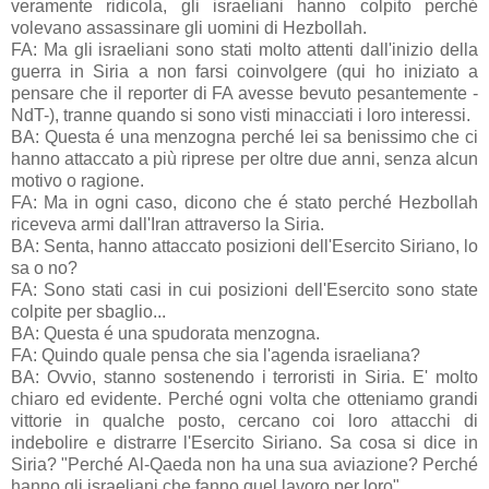
veramente ridicola, gli israeliani hanno colpito perché
volevano assassinare gli uomini di Hezbollah.
FA: Ma gli israeliani sono stati molto attenti dall'inizio della
guerra in Siria a non farsi coinvolgere (qui ho iniziato a
pensare che il reporter di FA avesse bevuto pesantemente -
NdT-), tranne quando si sono visti minacciati i loro interessi.
BA: Questa é una menzogna perché lei sa benissimo che ci
hanno attaccato a più riprese per oltre due anni, senza alcun
motivo o ragione.
FA: Ma in ogni caso, dicono che é stato perché Hezbollah
riceveva armi dall'Iran attraverso la Siria.
BA: Senta, hanno attaccato posizioni dell'Esercito Siriano, lo
sa o no?
FA: Sono stati casi in cui posizioni dell'Esercito sono state
colpite per sbaglio...
BA: Questa é una spudorata menzogna.
FA: Quindo quale pensa che sia l'agenda israeliana?
BA: Ovvio, stanno sostenendo i terroristi in Siria. E' molto
chiaro ed evidente. Perché ogni volta che otteniamo grandi
vittorie in qualche posto, cercano coi loro attacchi di
indebolire e distrarre l'Esercito Siriano. Sa cosa si dice in
Siria? "Perché Al-Qaeda non ha una sua aviazione? Perché
hanno gli israeliani che fanno quel lavoro per loro".