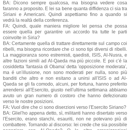
BA: Dicono sempre qualcosa, ma bisogna vedere cosa
faranno a proposito. E lei sa bene quanta diffidenza ci sia tra
Siriani e Americani. Quindi aspettiamo fino a quando si
vedrà la realtà della conferenza.
FA: Quindi, quale maniera migliore lei pensa che possa
essere quella per garantire un accordo tra tutte le parti
coinvolte in Siria?
BA: Certamente quella di trattare direttamente sul campo coi
ribelli, ma bisogna ricordare che ci sono tipi diversi di ribelli.
La maggioranza sono estremisti, qaedisti, ISIS, Al-Nusra, e
altre fazioni simili ad Al-Qaeda ma più piccole. E poi c'é la
cosiddetta 'fantasia di Obama' detta 'opposizione moderata',
ma é un'illusione, non sono moderati per nulla, sono più
banditi che altro e non esitano a unirsi all'ISIS o ad Al-
Qaeda se gli fa comodo, alcuni, per fortuna, hanno preferito
arrendersi all'Esercito, giusto nell'ultima settimana abbiamo
avuto un gran numero di costoro che hanno defezionato
verso le nostre posizioni.
FA: Vuol dire che ci sono diserzioni verso l'Esercito Siriano?
BA: Gliel'ho appena detto, sì, militanti hanno disertato verso
l'Esercito, erano stanchi, esauriti, non ne potevano più di
combattere. Tornando al discorso: lei crede che sia possibile