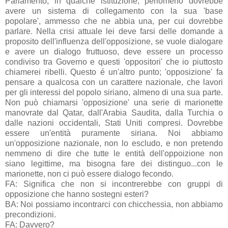
Parlamento, in qualche istituzione, perlomeno dovrebbe
avere un sistema di collegamento con la sua 'base
popolare', ammesso che ne abbia una, per cui dovrebbe
parlare. Nella crisi attuale lei deve farsi delle domande a
proposito dell'influenza dell'opposizione, se vuole dialogare
e avere un dialogo fruttuoso, deve essere un processo
condiviso tra Governo e questi 'oppositori' che io piuttosto
chiamerei ribelli. Questo é un'altro punto; 'opposizione' fa
pensare a qualcosa con un carattere nazionale, che lavori
per gli interessi del popolo siriano, almeno di una sua parte.
Non può chiamarsi 'opposizione' una serie di marionette
manovrate dal Qatar, dall'Arabia Saudita, dalla Turchia o
dalle nazioni occidentali, Stati Uniti compresi. Dovrebbe
essere un'entità puramente siriana. Noi abbiamo
un'opposizione nazionale, non lo escludo, e non pretendo
nemmeno di dire che tutte le entità dell'oppoizione non
siano legittime, ma bisogna fare dei distinguo...con le
marionette, non ci può essere dialogo fecondo.
FA: Significa che non si incontrerebbe con gruppi di
opposizione che hanno sostegni esteri?
BA: Noi possiamo incontrarci con chicchessia, non abbiamo
precondizioni.
FA: Davvero?