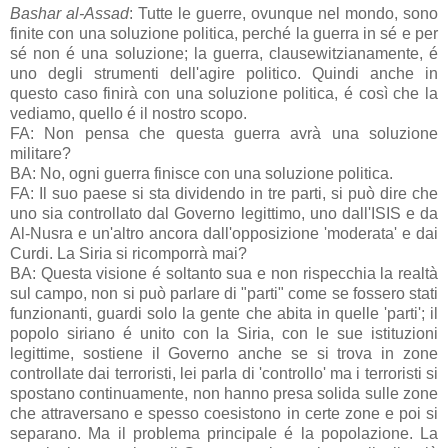
Bashar al-Assad
: Tutte le guerre, ovunque nel mondo, sono
finite con una soluzione politica, perché la guerra in sé e per
sé non é una soluzione; la guerra, clausewitzianamente, é
uno degli strumenti dell'agire politico. Quindi anche in
questo caso finirà con una soluzione politica, é così che la
vediamo, quello é il nostro scopo.
FA: Non pensa che questa guerra avrà una soluzione
militare?
BA: No, ogni guerra finisce con una soluzione politica.
FA: Il suo paese si sta dividendo in tre parti, si può dire che
uno sia controllato dal Governo legittimo, uno dall'ISIS e da
Al-Nusra e un'altro ancora dall'opposizione 'moderata' e dai
Curdi. La Siria si ricomporrà mai?
BA: Questa visione é soltanto sua e non rispecchia la realtà
sul campo, non si può parlare di "parti" come se fossero stati
funzionanti, guardi solo la gente che abita in quelle 'parti'; il
popolo siriano é unito con la Siria, con le sue istituzioni
legittime, sostiene il Governo anche se si trova in zone
controllate dai terroristi, lei parla di 'controllo' ma i terroristi si
spostano continuamente, non hanno presa solida sulle zone
che attraversano e spesso coesistono in certe zone e poi si
separano. Ma il problema principale é la popolazione. La