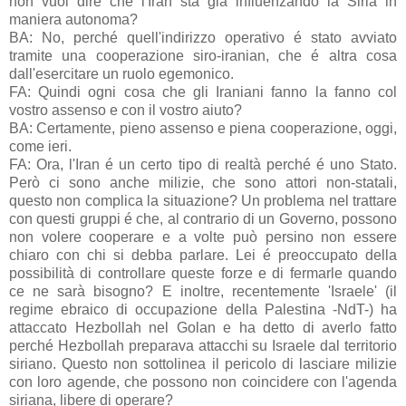
non vuol dire che l'Iran sta già influenzando la Siria in
maniera autonoma?
BA: No, perché quell'indirizzo operativo é stato avviato
tramite una cooperazione siro-iranian, che é altra cosa
dall'esercitare un ruolo egemonico.
FA: Quindi ogni cosa che gli Iraniani fanno la fanno col
vostro assenso e con il vostro aiuto?
BA: Certamente, pieno assenso e piena cooperazione, oggi,
come ieri.
FA: Ora, l'Iran é un certo tipo di realtà perché é uno Stato.
Però ci sono anche milizie, che sono attori non-statali,
questo non complica la situazione? Un problema nel trattare
con questi gruppi é che, al contrario di un Governo, possono
non volere cooperare e a volte può persino non essere
chiaro con chi si debba parlare. Lei é preoccupato della
possibilità di controllare queste forze e di fermarle quando
ce ne sarà bisogno? E inoltre, recentemente 'Israele' (il
regime ebraico di occupazione della Palestina -NdT-) ha
attaccato Hezbollah nel Golan e ha detto di averlo fatto
perché Hezbollah preparava attacchi su Israele dal territorio
siriano. Questo non sottolinea il pericolo di lasciare milizie
con loro agende, che possono non coincidere con l'agenda
siriana, libere di operare?