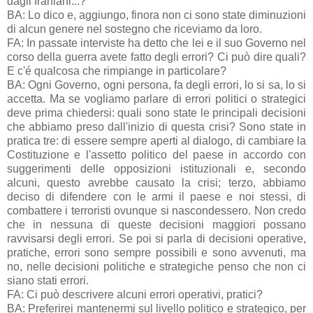
dagli Iraniani...?
BA: Lo dico e, aggiungo, finora non ci sono state diminuzioni
di alcun genere nel sostegno che riceviamo da loro.
FA: In passate interviste ha detto che lei e il suo Governo nel
corso della guerra avete fatto degli errori? Ci può dire quali?
E c'é qualcosa che rimpiange in particolare?
BA: Ogni Governo, ogni persona, fa degli errori, lo si sa, lo si
accetta. Ma se vogliamo parlare di errori politici o strategici
deve prima chiedersi: quali sono state le principali decisioni
che abbiamo preso dall'inizio di questa crisi? Sono state in
pratica tre: di essere sempre aperti al dialogo, di cambiare la
Costituzione e l'assetto politico del paese in accordo con
suggerimenti delle opposizioni istituzionali e, secondo
alcuni, questo avrebbe causato la crisi; terzo, abbiamo
deciso di difendere con le armi il paese e noi stessi, di
combattere i terroristi ovunque si nascondessero. Non credo
che in nessuna di queste decisioni maggiori possano
ravvisarsi degli errori. Se poi si parla di decisioni operative,
pratiche, errori sono sempre possibili e sono avvenuti, ma
no, nelle decisioni politiche e strategiche penso che non ci
siano stati errori.
FA: Ci può descrivere alcuni errori operativi, pratici?
BA: Preferirei mantenermi sul livello politico e strategico, per