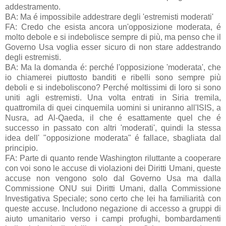
addestramento.
BA: Ma é impossibile addestrare degli 'estremisti moderati'
FA: Credo che esista ancora un'opposizione moderata, é
molto debole e si indebolisce sempre di più, ma penso che il
Governo Usa voglia esser sicuro di non stare addestrando
degli estremisti.
BA: Ma la domanda é: perché l'opposizione 'moderata', che
io chiamerei piuttosto banditi e ribelli sono sempre più
deboli e si indeboliscono? Perché moltissimi di loro si sono
uniti agli estremisti. Una volta entrati in Siria tremila,
quattromila di quei cinquemila uomini si uniranno all'ISIS, a
Nusra, ad Al-Qaeda, il che é esattamente quel che é
successo in passato con altri 'moderati', quindi la stessa
idea dell' "opposizione moderata" é fallace, sbagliata dal
principio.
FA: Parte di quanto rende Washington riluttante a cooperare
con voi sono le accuse di violazioni dei Diritti Umani, queste
accuse non vengono solo dal Governo Usa ma dalla
Commissione ONU sui Diritti Umani, dalla Commissione
Investigativa Speciale; sono certo che lei ha familiarità con
queste accuse. Includono negazione di accesso a gruppi di
aiuto umanitario verso i campi profughi, bombardamenti