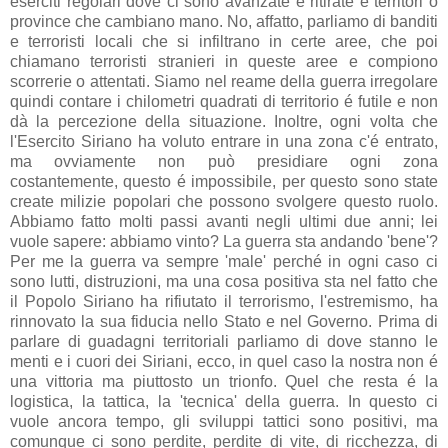
eserciti regolari dove ci sono avanzate e ritirate e territori o
province che cambiano mano. No, affatto, parliamo di banditi
e terroristi locali che si infiltrano in certe aree, che poi
chiamano terroristi stranieri in queste aree e compiono
scorrerie o attentati. Siamo nel reame della guerra irregolare
quindi contare i chilometri quadrati di territorio é futile e non
dà la percezione della situazione. Inoltre, ogni volta che
l'Esercito Siriano ha voluto entrare in una zona c'é entrato,
ma ovviamente non può presidiare ogni zona
costantemente, questo é impossibile, per questo sono state
create milizie popolari che possono svolgere questo ruolo.
Abbiamo fatto molti passi avanti negli ultimi due anni; lei
vuole sapere: abbiamo vinto? La guerra sta andando 'bene'?
Per me la guerra va sempre 'male' perché in ogni caso ci
sono lutti, distruzioni, ma una cosa positiva sta nel fatto che
il Popolo Siriano ha rifiutato il terrorismo, l'estremismo, ha
rinnovato la sua fiducia nello Stato e nel Governo. Prima di
parlare di guadagni territoriali parliamo di dove stanno le
menti e i cuori dei Siriani, ecco, in quel caso la nostra non é
una vittoria ma piuttosto un trionfo. Quel che resta é la
logistica, la tattica, la 'tecnica' della guerra. In questo ci
vuole ancora tempo, gli sviluppi tattici sono positivi, ma
comunque ci sono perdite, perdite di vite, di ricchezza, di