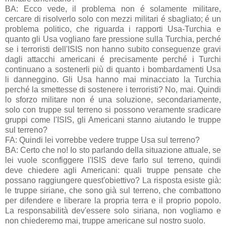
BA: Ecco vede, il problema non é solamente militare,
cercare di risolverlo solo con mezzi militari é sbagliato; é un
problema politico, che riguarda i rapporti Usa-Turchia e
quanto gli Usa vogliano fare pressione sulla Turchia, perché
se i terroristi dell'ISIS non hanno subito conseguenze gravi
dagli attacchi americani é precisamente perché i Turchi
continuano a sostenerli più di quanto i bombardamenti Usa
li danneggino. Gli Usa hanno mai minacciato la Turchia
perché la smettesse di sostenere i terroristi? No, mai. Quindi
lo sforzo militare non é una soluzione, secondariamente,
solo con truppe sul terreno si possono veramente sradicare
gruppi come l'ISIS, gli Americani stanno aiutando le truppe
sul terreno?
FA: Quindi lei vorrebbe vedere truppe Usa sul terreno?
BA: Certo che no! Io sto parlando della situazione attuale, se
lei vuole sconfiggere l'ISIS deve farlo sul terreno, quindi
deve chiedere agli Americani: quali truppe pensate che
possano raggiungere quest'obiettivo? La risposta esiste già:
le truppe siriane, che sono già sul terreno, che combattono
per difendere e liberare la propria terra e il proprio popolo.
La responsabilità dev'essere solo siriana, non vogliamo e
non chiederemo mai, truppe americane sul nostro suolo.