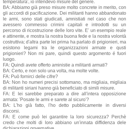
temperatura', io intendevo misure del genere.
BA: Abbiamo già preso misure molto concrete in merito, con
gli accordi di pacificazione. Dei militanti hanno abbandonato
le armi, sono stati giudicati, amnistiati nel caso che non
avessero commesso crimini capitali e introdotti su un
percorso di ricostruzione delle loro vite. E' un esempio reale
e attinente, e mostra la nostra buona fede e la nostra volontà
costruttiva; d'altra parte lei prima ha parlato di prigionieri, ma
esistono legami tra le organizzazioni armate e qusti
prigionieri? Non mi pare, quindi questo argomento é fuori
luogo.
FA: Quindi avete offerto aministie a militanti armati?
BA: Certo, e non solo una volta, ma molte volte.
FA: Può fornirci delle cifre?
BA: Non ho numeri precisi sottomano, ma migliaia, migliaia
di militanti siriani hanno già beneficiato di simili misure.
FA: E lei sarebbe preparato a dire all'intera opposizione
armata: 'Posate le armi e sarete al sicuro'?
BA: L'ho già fatto, l'ho detto pubblicamente in diversi
discorsi.
FA: E come può lei garantire la loro sicurezza? Perchè
credo che molti di loro abbiano un'innata diffidenza dele
dichiarazioni governative.