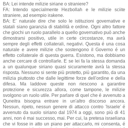
BA: Lei intende milizie siriane o straniere?
FA: Intendo specialmente Hezbollah e le milizie sciite
straniere, ad esempio irakene.
BA: E' naturale dire che solo le istituzioni governative e
statali siano garanzia di stabilità e ordine. Ogni altro fattore
che giochi un ruolo parallelo a quello governativo può anche
dimostrarsi positivo, utile in certe circostanze, ma avrà
sempre degli effetti collaterali, negativi. Questa é una cosa
naturale e avere milizie che sostengono il Governo é un
effetto collaterale di questa guerra. Esistono, ma dobbiamo
anche cercare di controllarle. E se lei fa la stessa domanda
a un qualunque siriano quasi sicuramente avrà la stessa
risposta. Nessuno si sente più protetto, più garantito, da una
milizia piuttosto che dalle legittime forze dell'ordine e della
difesa. Ma laddove queste non riescono a garantire
protezione e sicurezza allora, come tampone, le milizie
svolgono un ruolo utile. Per parlare di quel che é avvenuto a
Quneitra bisogna entrare in un'altro discorso ancora.
Nessun, ripeto, nessun genere di attacco contro 'Israele' é
avvenuto da suolo siriano dal 1974 a oggi, sono più di 41
anni, non é mai successo, mai. Per cui, la pretesa israeliana
che vi fosse in atto un piano per attaccarlo, mi consenta, é