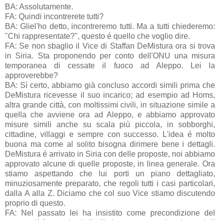
BA: Assolutamente.
FA: Quindi incontrerete tutti?
BA: Gliel'ho detto, incontreremo tutti. Ma a tutti chiederemo:
"Chi rappresentate?", questo é quello che voglio dire.
FA: Se non sbaglio il Vice di Staffan DeMistura ora si trova
in Siria. Sta proponendo per conto dell'ONU una misura
temporanea di cessate il fuoco ad Aleppo. Lei la
approverebbe?
BA: Sì certo, abbiamo già concluso accordi simili prima che
DeMistura ricevesse il suo incarico; ad esempio ad Homs,
altra grande città, con moltissimi civili, in situazione simile a
quella che avviene ora ad Aleppo, e abbiamo approvato
misure simili anche su scala più piccola, in sobborghi,
cittadine, villaggi e sempre con successo. L'idea é molto
buona ma come al solito bisogna dirimere bene i dettagli.
DeMistura é arrivato in Siria con delle proposte, noi abbiamo
approvato alcune di quelle proposte, in linea generale. Ora
stiamo aspettando che lui porti un piano dettagliato,
minuziosamente preparato, che regoli tutti i casi particolari,
dalla A alla Z. Diciamo che col suo Vice stiamo discutendo
proprio di questo.
FA: Nel passato lei ha insistito come precondizione del