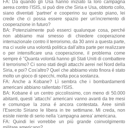
FA: Da quando gli Usa hanno iniziato la loro campagna
aerea contro l'ISIS, si può dire che Siria e Usa, obtorto collo,
siano diventati 'partner' e cooperino su questo piano, lei
crede che ci possa essere spazio per un'incremento di
cooperazione in futuro?
BA: Potenzialmente può esserci qualunque cosa, perché
non abbiamo mai smesso di chiedere cooperazione
internazionale contro il terrorismo, da 30 anni a questa parte,
ma ci vuole una volontà politica dall'altra parte per realizzare
o per intensificare una cooperazione, il problema come
sempre é "Quanta volontà hanno gli Stati Uniti di combattere
il terrorismo? Ci sono stati degli attacchi aerei nel Nord della
Siria, e poi? Cos'altro? Quel che abbiamo visto finora é stato
molto un gioco di specchi, molta poca sostanza.
FA: Anche a Kobane? Lì sembra che i bombardamenti
americani abbiano rallentato l'ISIS.
BA: Kobane é un centro piccolissimo, con meno di 50.000
abitanti, questi 'attacchi' americani vanno avanti da tre mesi
e comunque la zona é ancora contestata. Aree simili
l'Esercito Siriano le libera in tre settimane. Mi creda, non
esiste niente di serio nella 'campagna aerea' americana.
FA: Quindi lei vorrebbe un più grande coinvolgimento
militare americano?