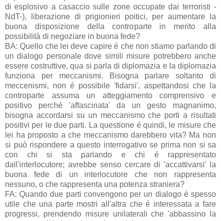
di esplosivo a casaccio sulle zone occupate dai terroristi -
NdT-), liberazione di prigionieri poitici, per aumentare la
buona disposizione della controparte in merito alla
possibilità di negoziare in buona fede?
BA: Quello che lei deve capire é che non stiamo parlando di
un dialogo personale dove simili misure potrebbero anche
essere costruttive, qua si parla di diplomazia e la diplomazia
funziona per meccanismi. Bisogna parlare soltanto di
meccenismi, non é possibile 'fidarsi', aspettandosi che la
controparte assuma un atteggiamento comprensivo e
positivo perché 'affascinata' da un gesto magnanimo,
bisogna accordarsi su un meccanismo che porti a risultati
positivi per le due parti. La questione é quindi, le misure che
lei ha proposto a che meccanismo darebbero vita? Ma non
si può rispondere a questo interrogativo se prima non si sa
con chi si sta parlando e chi é rappresentato
dall'interlocutore; avrebbe senso cercare di 'accattivarsi' la
buona fede di un interlocutore che non rappresenta
nessuno, o che rappresenta una potenza straniera?
FA: Quando due parti convengono per un dialogo é spesso
utile che una parte mostri all'altra che é interessata a fare
progressi, prendendo misure unilaterali che 'abbassino la