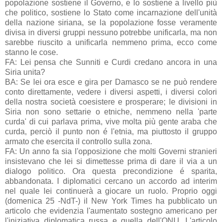
popolazione sostiene il Governo, e lo sostiene a livello più
che politico, sostiene lo Stato come incarnazione dell'unità
della nazione siriana, se la popolazione fosse veramente
divisa in diversi gruppi nessuno potrebbe unificarla, ma non
sarebbe riuscito a unificarla nemmeno prima, ecco come
stanno le cose.
FA: Lei pensa che Sunniti e Curdi credano ancora in una
Siria unita?
BA: Se lei ora esce e gira per Damasco se ne può rendere
conto direttamente, vedere i diversi aspetti, i diversi colori
della nostra società coesistere e prosperare; le divisioni in
Siria non sono settarie o etniche, nemmeno nella 'parte
curda' di cui parlava prima, vive molta più gente araba che
curda, perciò il punto non é l'etnia, ma piuttosto il gruppo
armato che esercita il controllo sulla zona.
FA: Un anno fa sia l'opposizione che molti Governi stranieri
insistevano che lei si dimettesse prima di dare il via a un
dialogo politico. Ora questa precondizione é sparita,
abbandonata. I diplomatici cercano un accordo ad interim
nel quale lei continuerà a giocare un ruolo. Proprio oggi
(domenica 25 -NdT-) il New York Times ha pubblicato un
articolo che evidenzia l'aumentato sostegno americano per
l'iniziativa diplomatica russa e quella dell'ONU. L'articolo