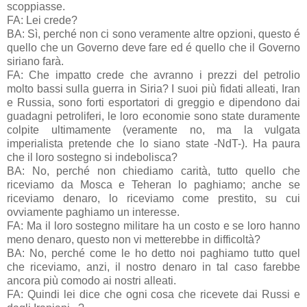
scoppiasse.
FA: Lei crede?
BA: Sì, perché non ci sono veramente altre opzioni, questo é
quello che un Governo deve fare ed é quello che il Governo
siriano farà.
FA: Che impatto crede che avranno i prezzi del petrolio
molto bassi sulla guerra in Siria? I suoi più fidati alleati, Iran
e Russia, sono forti esportatori di greggio e dipendono dai
guadagni petroliferi, le loro economie sono state duramente
colpite ultimamente (veramente no, ma la vulgata
imperialista pretende che lo siano state -NdT-). Ha paura
che il loro sostegno si indebolisca?
BA: No, perché non chiediamo carità, tutto quello che
riceviamo da Mosca e Teheran lo paghiamo; anche se
riceviamo denaro, lo riceviamo come prestito, su cui
ovviamente paghiamo un interesse.
FA: Ma il loro sostegno militare ha un costo e se loro hanno
meno denaro, questo non vi metterebbe in difficoltà?
BA: No, perché come le ho detto noi paghiamo tutto quel
che riceviamo, anzi, il nostro denaro in tal caso farebbe
ancora più comodo ai nostri alleati.
FA: Quindi lei dice che ogni cosa che ricevete dai Russi e