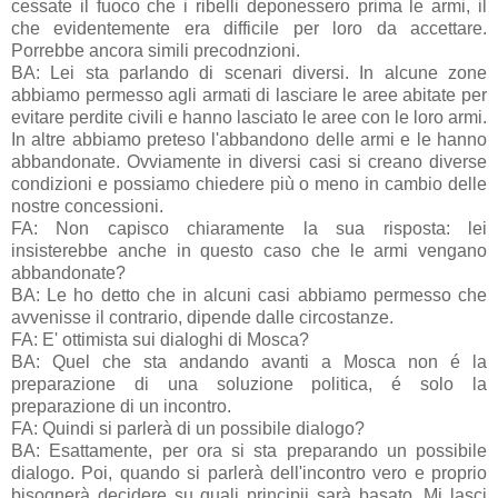
cessate il fuoco che i ribelli deponessero prima le armi, il
che evidentemente era difficile per loro da accettare.
Porrebbe ancora simili precodnzioni.
BA: Lei sta parlando di scenari diversi. In alcune zone
abbiamo permesso agli armati di lasciare le aree abitate per
evitare perdite civili e hanno lasciato le aree con le loro armi.
In altre abbiamo preteso l'abbandono delle armi e le hanno
abbandonate. Ovviamente in diversi casi si creano diverse
condizioni e possiamo chiedere più o meno in cambio delle
nostre concessioni.
FA: Non capisco chiaramente la sua risposta: lei
insisterebbe anche in questo caso che le armi vengano
abbandonate?
BA: Le ho detto che in alcuni casi abbiamo permesso che
avvenisse il contrario, dipende dalle circostanze.
FA: E' ottimista sui dialoghi di Mosca?
BA: Quel che sta andando avanti a Mosca non é la
preparazione di una soluzione politica, é solo la
preparazione di un incontro.
FA: Quindi si parlerà di un possibile dialogo?
BA: Esattamente, per ora si sta preparando un possibile
dialogo. Poi, quando si parlerà dell'incontro vero e proprio
bisognerà decidere su quali principii sarà basato. Mi lasci