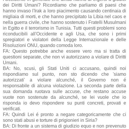
dei Diritti Umani? Ricordiamo che parliamo di paesi che
hanno invaso l'Irak a loro piacimento causando centinaia di
migliaia di morti, e che hanno precipitato la Libia nel caos e
nella guerra civile, che hanno sostenuto i Fratelli Musulmani
in Egitto e il terrorismo in Tunisia. Tutti questi problemi sono
riconducibili all'Occidente e agli Usa, che sono i primi
spregiatori e violatori della Legge Internazionale e delle
Risoluzioni ONU, quando comoda loro.
FA: Questo potrebbe anche essere vero ma si tratta di
questioni separate, che non vi autorizzano a violare di Diritti
Umani.
BA: No, scusi, gli Stati Uniti ci accusano, quindi noi
rispondiamo sul punto, non sto dicendo che 'siamo
autorizzati' a violare alcunché, il Governo non é
responsabile di alcuna violazione. La seconda parte della
sua domanda ruotava sulle accuse, che restano accuse
vuote non sostenute da alcunché, se lei vuole che io
risponda io devo rispondere su punti concreti, provati e
verificati.
FA: Quindi Lei é pronto a negare categoricamente che ci
sono stati abusi e torture di prigionieri in Siria?
BA: Di fronte a un sistema di giudizio equo e non prevenuto