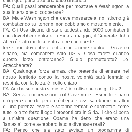
chiunque, purché su una base di serietà.
FA: Quali passi prenderebbe per mostrare a Washington la
sua intenzione di cooperare?
BA: Ma é Washington che deve mostrarcela, noi stiamo già
combattendo sul terreno, non dobbiamo dimostare niente.
FA: Gli Usa dicono di stare addestrando 5000 combattenti
che dovrebbero entrare in Siria a maggio, il Generale John
Allen é stato molto attento a dire che queste
forze non dovrebbero entrare in azione contro il Governo
siriano, ma combattere solo l'ISIS. Cosa farete quando
queste forze entreranno? Glielo permetterete? Le
Attaccherete?
BA: Qualunque forza armata che pretenda di entrare nel
nostro territorio contro la nostra volontà sarà fermata e
respinta con la forza, é molto chiaro
FA: Anche se questo vi metterà in collisione con gli Usa?
BA: Senza cooperazione col Governo e l'Esercito siriano
un'operazione del genere é illegale, essi sarebbero burattini
di una potenza estera e saranno fermati e combattuti come
tutte le altre forze illegali presenti ora in Siria. Il che ci porta
a un'altra questione, Obama ha detto che erano una
'fantasia'; come avrebbero fatto a diventare reali?
FA: Penso che sia stato avviato un programma di