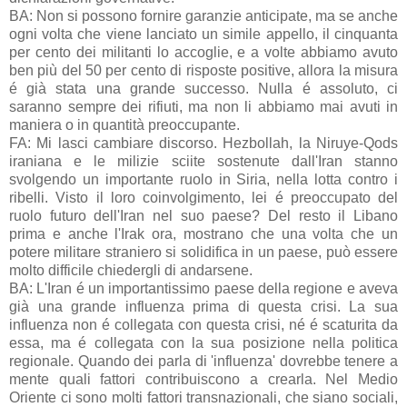
BA: Non si possono fornire garanzie anticipate, ma se anche
ogni volta che viene lanciato un simile appello, il cinquanta
per cento dei militanti lo accoglie, e a volte abbiamo avuto
ben più del 50 per cento di risposte positive, allora la misura
é già stata una grande successo. Nulla é assoluto, ci
saranno sempre dei rifiuti, ma non li abbiamo mai avuti in
maniera o in quantità preoccupante.
FA: Mi lasci cambiare discorso. Hezbollah, la Niruye-Qods
iraniana e le milizie sciite sostenute dall'Iran stanno
svolgendo un importante ruolo in Siria, nella lotta contro i
ribelli. Visto il loro coinvolgimento, lei é preoccupato del
ruolo futuro dell'Iran nel suo paese? Del resto il Libano
prima e anche l'Irak ora, mostrano che una volta che un
potere militare straniero si solidifica in un paese, può essere
molto difficile chiedergli di andarsene.
BA: L'Iran é un importantissimo paese della regione e aveva
già una grande influenza prima di questa crisi. La sua
influenza non é collegata con questa crisi, né é scaturita da
essa, ma é collegata con la sua posizione nella politica
regionale. Quando dei parla di 'influenza' dovrebbe tenere a
mente quali fattori contribuiscono a crearla. Nel Medio
Oriente ci sono molti fattori transnazionali, che siano sociali,