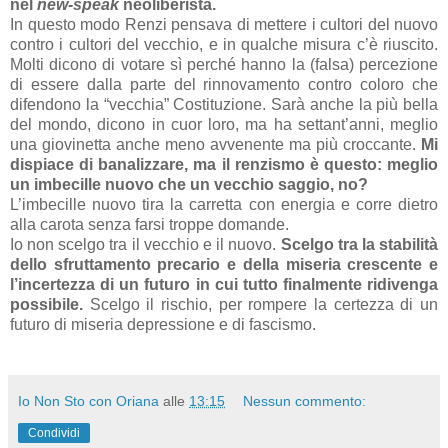
nel
new-speak
neoliberista.
In questo modo Renzi pensava di mettere i cultori del nuovo
contro i cultori del vecchio, e in qualche misura c’è riuscito.
Molti dicono di votare sì perché hanno la (falsa) percezione
di essere dalla parte del rinnovamento contro coloro che
difendono la “vecchia” Costituzione. Sarà anche la più bella
del mondo, dicono in cuor loro, ma ha settant’anni, meglio
una giovinetta anche meno avvenente ma più croccante.
Mi
dispiace di banalizzare, ma il renzismo è questo: meglio
un imbecille nuovo che un vecchio saggio, no?
L’imbecille nuovo tira la carretta con energia e corre dietro
alla carota senza farsi troppe domande.
Io non scelgo tra il vecchio e il nuovo.
Scelgo tra la stabilità
dello sfruttamento precario e della miseria crescente e
l’incertezza di un futuro in cui tutto finalmente ridivenga
possibile.
Scelgo il rischio, per rompere la certezza di un
futuro di miseria depressione e di fascismo.
Io Non Sto con Oriana
alle
13:15
Nessun commento:
Condividi