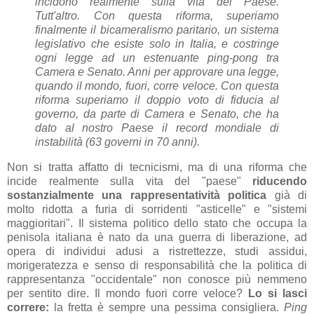
incidono realmente sulla vita del Paese.
Tutt'altro. Con questa riforma, superiamo
finalmente il bicameralismo paritario, un sistema
legislativo che esiste solo in Italia, e costringe
ogni legge ad un estenuante ping-pong tra
Camera e Senato. Anni per approvare una legge,
quando il mondo, fuori, corre veloce. Con questa
riforma superiamo il doppio voto di fiducia al
governo, da parte di Camera e Senato, che ha
dato al nostro Paese il record mondiale di
instabilità (63 governi in 70 anni).
Non si tratta affatto di tecnicismi, ma di una riforma che
incide realmente sulla vita del "paese"
riducendo
sostanzialmente una rappresentatività politica
già di
molto ridotta a furia di sorridenti "asticelle" e "sistemi
maggioritari". Il sistema politico dello stato che occupa la
penisola italiana è nato da una guerra di liberazione, ad
opera di individui adusi a ristrettezze, studi assidui,
morigeratezza e senso di responsabilità che la politica di
rappresentanza "occidentale" non conosce più nemmeno
per sentito dire. Il mondo fuori corre veloce?
Lo si lasci
correre:
la fretta è sempre una pessima consigliera.
Ping