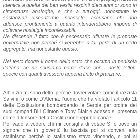
identica a quella dei ben vestiti respinti dieci anni or sono in
circostanze analoghe, e che a tutt'oggi, nonostante le
sostanziali disconferme incassate, accusano chi non
aderisce prontamente a quanto intenderebbero imporre di
coltivare nostalgie inconfessabili.
Ne discende il fatto che è necessario rifiutare le proposte
governative non perché si verrebbe a far parte di un certo
aggregato, ma
nonostante
questo.
Nel testo ricorre il nome dello stato che occupa la penisola
italiana; ce ne scusiamo come d'uso con i nostri lettori,
specie con quanti avessero appena finito di pranzare.
All’inizio mi sono detto: perché dovrei votare come il razzista
Salvini, o come D’Alema, l’uomo che ha violato l’articolo 11
della Costituzione bombardando la Serbia per ordine dei
suoi compari Bill Clinton e Tony Blair e adesso si presenta
come difensore della Costituzione repubblicana?
Poi vado a vedere chi mi consiglia di votare SI e trovo un
signore che in gioventù fu fascista poi si convertì allo
stalinismo perché lo stalinismo stava vincendo, e poi si