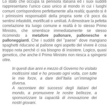
Lo stato che occupa la penisola italiana ed i suoi sudditi
rappresentano l'unico caso unico al mondo in cui i luoghi
comuni corrispondono perfettamente alla realtà; quando si è
i primissimi responsabili della propria sorte c'è poco da
sentirsi infastiditi, mortificati o umiliati. A dimostrare la pefetta
correlazione tra luogo comune e realtà è lo stesso Primo
Ministro, che smentisce immediatamente se stesso
ricorrendo a
metafore pallonare, pallonesche e
palloneggianti
. Che i sudditi del "paese" dove mangiano
spaghetti riducano al pallone ogni aspetto del vivere è cosa
troppo nota perché ci sia bisogno di insistere. Logico, quasi
genetico, che anche il Primo Ministro non riesca a spingersi
oltre.
In questi due anni e mezzo di Governo ho visitato
moltissimi stati e ho provato ogni volta, con tutte
le mie forze, a dare dell’Italia un’immagine
diversa.
A raccontare dei successi degli italiani del
mondo, a promuovere le nostre bellezze, a
sponsorizzare la capacità di innovazione dei
nostri giovani.