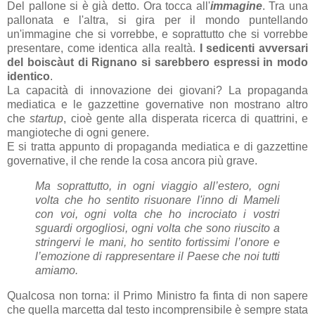
Del pallone si è già detto. Ora tocca all'
immagine
. Tra una
pallonata e l'altra, si gira per il mondo puntellando
un'immagine che si vorrebbe, e soprattutto che si vorrebbe
presentare, come identica alla realtà.
I sedicenti avversari
del boiscàut di Rignano si sarebbero espressi in modo
identico
.
La capacità di innovazione dei giovani? La propaganda
mediatica e le gazzettine governative non mostrano altro
che
startup
, cioè gente alla disperata ricerca di quattrini, e
mangioteche di ogni genere.
E si tratta appunto di propaganda mediatica e di gazzettine
governative, il che rende la cosa ancora più grave.
Ma soprattutto, in ogni viaggio all’estero, ogni
volta che ho sentito risuonare l'inno di Mameli
con voi, ogni volta che ho incrociato i vostri
sguardi orgogliosi, ogni volta che sono riuscito a
stringervi le mani, ho sentito fortissimi l’onore e
l’emozione di rappresentare il Paese che noi tutti
amiamo.
Qualcosa non torna: il Primo Ministro fa finta di non sapere
che quella marcetta dal testo incomprensibile è sempre stata