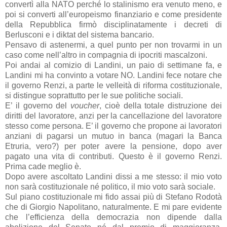
convertì alla NATO perché lo stalinismo era venuto meno, e
poi si converti all’europeismo finanziario e come presidente
della Repubblica firmò disciplinatamente i decreti di
Berlusconi e i diktat del sistema bancario.
Pensavo di astenermi, a quel punto per non trovarmi in un
caso come nell’altro in compagnia di ipocriti mascalzoni.
Poi andai al comizio di Landini, un paio di settimane fa, e
Landini mi ha convinto a votare NO. Landini fece notare che
il governo Renzi, a parte le velleità di riforma costituzionale,
si distingue soprattutto per le sue politiche sociali.
E’ il governo del
voucher
, cioè della totale distruzione dei
diritti del lavoratore, anzi per la cancellazione del lavoratore
stesso come persona. E’ il governo che propone ai lavoratori
anziani di pagarsi un mutuo in banca (magari la Banca
Etruria, vero?) per poter avere la pensione, dopo aver
pagato una vita di contributi. Questo è il governo Renzi.
Prima cade meglio è.
Dopo avere ascoltato Landini dissi a me stesso: il mio voto
non sarà costituzionale né politico, il mio voto sarà sociale.
Sul piano costituzionale mi fido assai più di Stefano Rodotà
che di Giorgio Napolitano, naturalmente. E mi pare evidente
che l’efficienza della democrazia non dipende dalla