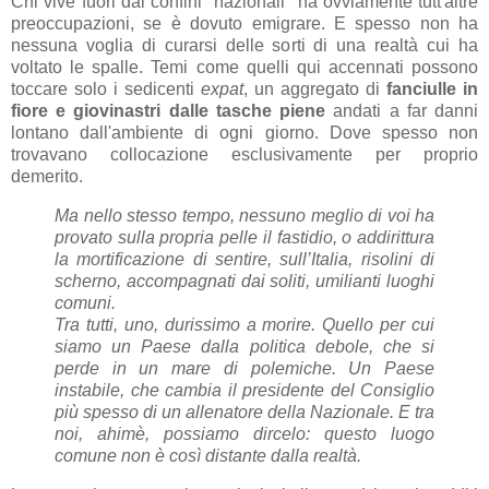
Chi vive fuori dai confini "nazionali" ha ovviamente tutt'altre
preoccupazioni, se è dovuto emigrare. E spesso non ha
nessuna voglia di curarsi delle sorti di una realtà cui ha
voltato le spalle. Temi come quelli qui accennati possono
toccare solo i sedicenti
expat
, un aggregato di
fanciulle in
fiore e giovinastri dalle tasche piene
andati a far danni
lontano dall'ambiente di ogni giorno. Dove spesso non
trovavano collocazione esclusivamente per proprio
demerito.
Ma nello stesso tempo, nessuno meglio di voi ha
provato sulla propria pelle il fastidio, o addirittura
la mortificazione di sentire, sull’Italia, risolini di
scherno, accompagnati dai soliti, umilianti luoghi
comuni.
Tra tutti, uno, durissimo a morire. Quello per cui
siamo un Paese dalla politica debole, che si
perde in un mare di polemiche. Un Paese
instabile, che cambia il presidente del Consiglio
più spesso di un allenatore della Nazionale. E tra
noi, ahimè, possiamo dircelo: questo luogo
comune non è così distante dalla realtà.