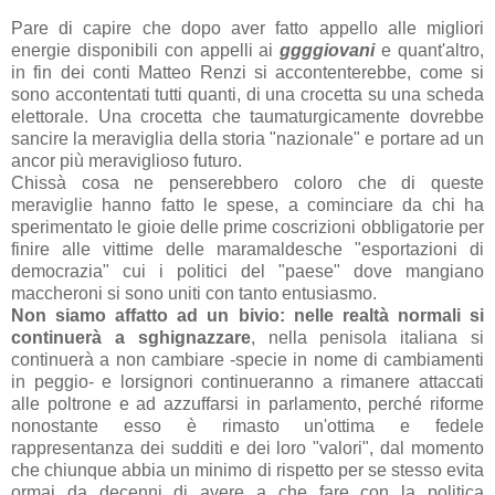
Pare di capire che dopo aver fatto appello alle migliori
energie disponibili con appelli ai
ggggiovani
e quant'altro,
in fin dei conti Matteo Renzi si accontenterebbe, come si
sono accontentati tutti quanti, di una crocetta su una scheda
elettorale. Una crocetta che taumaturgicamente dovrebbe
sancire la meraviglia della storia "nazionale" e portare ad un
ancor più meraviglioso futuro.
Chissà cosa ne penserebbero coloro che di queste
meraviglie hanno fatto le spese, a cominciare da chi ha
sperimentato le gioie delle prime coscrizioni obbligatorie per
finire alle vittime delle maramaldesche "esportazioni di
democrazia" cui i politici del "paese" dove mangiano
maccheroni si sono uniti con tanto entusiasmo.
Non siamo affatto ad un bivio: nelle realtà normali si
continuerà a sghignazzare
, nella penisola italiana si
continuerà a non cambiare -specie in nome di cambiamenti
in peggio- e lorsignori continueranno a rimanere attaccati
alle poltrone e ad azzuffarsi in parlamento, perché riforme
nonostante esso è rimasto un'ottima e fedele
rappresentanza dei sudditi e dei loro "valori", dal momento
che chiunque abbia un minimo di rispetto per se stesso evita
ormai da decenni di avere a che fare con la politica