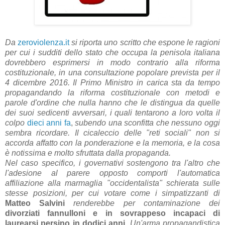
Da
zeroviolenza.it
si riporta uno scritto che espone le ragioni
per cui i sudditi dello stato che occupa la penisola italiana
dovrebbero esprimersi in modo contrario alla riforma
costituzionale, in una consultazione popolare prevista per il
4 dicembre 2016. Il Primo Ministro in carica sta da tempo
propagandando la riforma costituzionale con metodi e
parole d'ordine che nulla hanno che le distingua da quelle
dei suoi sedicenti avversari, i quali tentarono a loro volta il
colpo
dieci anni fa
,
subendo una sconfitta che nessuno oggi
sembra ricordare. Il cicaleccio delle "reti sociali" non si
accorda affatto con la ponderazione e la memoria, e la cosa
è notissima e molto sfruttata dalla propaganda.
Nel caso specifico, i governativi sostengono tra l'altro che
l'adesione al parere opposto comporti l'automatica
affiliazione alla marmaglia "occidentalista" schierata sulle
stesse posizioni, per cui votare come i simpatizzanti di
Matteo Salvini
renderebbe per contaminazione dei
divorziati fannulloni e in sovrappeso incapaci di
laurearsi persino in dodici anni
. Un'arma propagandistica