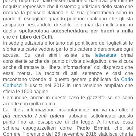
pezzo, dopo aver fatto essenzialmente da cavia per tutte le
nequizie repressive che il sistema giudiziario dello stato che
occupa la penisola italiana e la sua gendarmeria sono in
grado di escogitare quando puntano qualcuno che gli sta
antipatico pescandolo di solito -e ormai da molti anni- in
quella
spettacolosa autoschedatura per buoni a nulla
che è il
Libro dei Ceffi
.
In sede giudiziaria e lontano dal pontificare dei fogliettisti le
sfortunate cavie vedono per lo più cadere o derubricare ogni
accusa. Su casi simili esiste una
letteratura
ormai
consistente anche dal punto di vista divulgativo, che si cura
anche di trattare la "libera informazione" col disprezzo che
essa merita. La racolta di atti, sentenze e casi che
raccontano vicende di questo genere pubblicata da
Carlo
Corbucci
è uscita nel 2012 in una versione ampliata che
sfiora le 1800 pagine.
Comunque, anche in questo caso le gazzette se ne sono
accorte con molta calma.
La "libera informazione" risaputamente non va mai oltre il
più
mercato / più galera
; abbiamo sottolineato questo
punto fino ad esasperare di chi legge. A Firenze essa
schiera capogazzettieri come
Paolo Ermini
, che sul
Corriere Fiorentino del 26 novembre 2016 statuisce che la