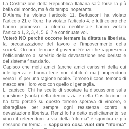
La Costituzione della Repubblica Italiana sarà forse la più
bella del mondo, ma è da tempo inoperante.
D’Alema ha violato l’articolo 11, Berlusconi ha violato
l’articolo 21 e Renzi ha violato l’articolo 4, e tutti coloro che
hanno promosso la riforma neoliberale hanno violato
l’articolo 1, 2, 3, 4, 5, 6, 7 e continuate voi.
Voterò NO perché occorre fermare la dittatura liberist
a,
la precarizzazione del lavoro e l’impoverimento della
società. Occorre fermare il governo Renzi che rappresenta
l’efficientismo al servizio della devastazione neoliberista e
del sistema finanziario.
Capisco che molti amici (anche amici carissimi della cui
intelligenza e buona fede non dubiterò mai) propendono
verso il sì per una ragione nobile. Temono il caos, temono di
mescolare il loro voto con quello di gentaglia.
Li capisco. Chi ha scelto di spostare la discussione sulla
questione (vuota) della democrazia e della Costituzione lo
ha fatto perché su questo terreno sperava di vincere, e
sbaragliare per sempre ogni resistenza contro la
devastazione liberista. Renzi lo ha detto esplicitamente: se
vinco il referendum la via della “riforma” è sgombra e più
nessuno mi ferma. E
sappiamo cosa vuol dire “riforma”