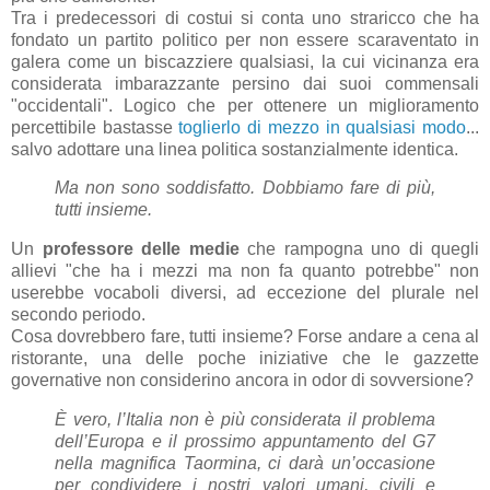
Tra i predecessori di costui si conta uno straricco che ha
fondato un partito politico per non essere scaraventato in
galera come un biscazziere qualsiasi, la cui vicinanza era
considerata imbarazzante persino dai suoi commensali
"occidentali". Logico che per ottenere un miglioramento
percettibile bastasse
toglierlo di mezzo in qualsiasi modo
...
salvo adottare una linea politica sostanzialmente identica.
Ma non sono soddisfatto. Dobbiamo fare di più,
tutti insieme.
Un
professore delle medie
che rampogna uno di quegli
allievi "che ha i mezzi ma non fa quanto potrebbe" non
userebbe vocaboli diversi, ad eccezione del plurale nel
secondo periodo.
Cosa dovrebbero fare, tutti insieme? Forse andare a cena al
ristorante, una delle poche iniziative che le gazzette
governative non considerino ancora in odor di sovversione?
È vero, l’Italia non è più considerata il problema
dell’Europa e il prossimo appuntamento del G7
nella magnifica Taormina, ci darà un’occasione
per condividere i nostri valori umani, civili e