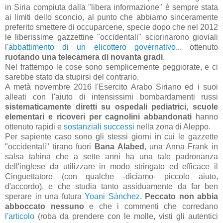
in Siria compiuta dalla "libera informazione" è sempre stata
ai limiti dello sconcio, al punto che abbiamo sinceramente
preferito smettere di occuparcene, specie dopo che nel 2012
le liberissime gazzettine "occidentali" sciorinarono gioviali
l'
abbattimento di un elicottero governativo
... ottenuto
ruotando una telecamera di novanta gradi
.
Nel frattempo le cose sono semplicemente peggiorate, e ci
sarebbe stato da stupirsi del contrario.
A metà novembre 2016 l'Esercito Arabo Siriano ed i suoi
alleati con l'aiuto di intensissimi bombardamenti russi
sistematicamente diretti su ospedali pediatrici, scuole
elementari e ricoveri per cagnolini abbandonati
hanno
ottenuto rapidi e
sostanziali successi
nella zona di Aleppo.
Per sapiente caso sono gli stessi giorni in cui le gazzette
"occidentali" tirano fuori
Bana Alabed
, una Anna Frank in
salsa tahina che a sette anni ha una tale padronanza
dell'inglese da utilizzare in modo stringato ed efficace il
Cinguettatore (con qualche -diciamo- piccolo aiuto,
d'accordo), e che studia tanto assiduamente da far ben
sperare in una futura
Yoani Sànchez
.
Peccato non abbia
abboccato nessuno
e che i commenti che corredano
l'articolo
(roba da prendere con le molle, visti gli autentici