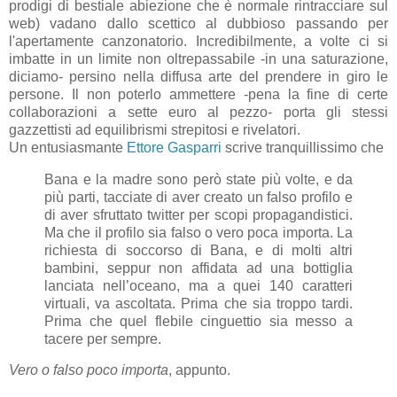
prodigi di bestiale abiezione che è normale rintracciare sul
web) vadano dallo scettico al dubbioso passando per
l'apertamente canzonatorio. Incredibilmente, a volte ci si
imbatte in un limite non oltrepassabile -in una saturazione,
diciamo- persino nella diffusa arte del prendere in giro le
persone. Il non poterlo ammettere -pena la fine di certe
collaborazioni a sette euro al pezzo- porta gli stessi
gazzettisti ad equilibrismi strepitosi e rivelatori.
Un entusiasmante
Ettore Gasparri
scrive tranquillissimo che
Bana e la madre sono però state più volte, e da
più parti, tacciate di aver creato un falso profilo e
di aver sfruttato twitter per scopi propagandistici.
Ma che il profilo sia falso o vero poca importa. La
richiesta di soccorso di Bana, e di molti altri
bambini, seppur non affidata ad una bottiglia
lanciata nell’oceano, ma a quei 140 caratteri
virtuali, va ascoltata. Prima che sia troppo tardi.
Prima che quel flebile cinguettio sia messo a
tacere per sempre.
Vero o falso poco importa
, appunto.