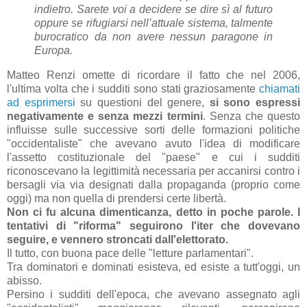
indietro. Sarete voi a decidere se dire sì al futuro
oppure se rifugiarsi nell’attuale sistema, talmente
burocratico da non avere nessun paragone in
Europa.
Matteo Renzi omette di ricordare il fatto che nel 2006,
l'ultima volta che i sudditi sono stati graziosamente
chiamati
ad esprimersi
su questioni del genere,
si sono espressi
negativamente e senza mezzi termini
. Senza che questo
influisse sulle successive sorti delle formazioni politiche
"occidentaliste" che avevano avuto l'idea di modificare
l'assetto costituzionale del "paese" e cui i sudditi
riconoscevano la legittimità necessaria per accanirsi contro i
bersagli via via designati dalla propaganda (proprio come
oggi) ma non quella di prendersi certe libertà.
Non ci fu alcuna dimenticanza, detto in poche parole. I
tentativi di "riforma" seguirono l'iter che dovevano
seguire, e vennero stroncati dall'elettorato.
Il tutto, con buona pace delle "letture parlamentari".
Tra dominatori e dominati esisteva, ed esiste a tutt'oggi, un
abisso.
Persino i sudditi dell'epoca, che avevano assegnato agli