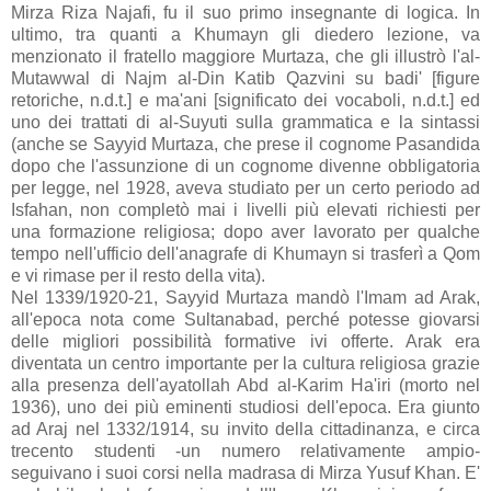
Mirza Riza Najafi, fu il suo primo insegnante di logica. In
ultimo, tra quanti a Khumayn gli diedero lezione, va
menzionato il fratello maggiore Murtaza, che gli illustrò l'al-
Mutawwal di Najm al-Din Katib Qazvini su badi' [figure
retoriche, n.d.t.] e ma'ani [significato dei vocaboli, n.d.t.] ed
uno dei trattati di al-Suyuti sulla grammatica e la sintassi
(anche se Sayyid Murtaza, che prese il cognome Pasandida
dopo che l'assunzione di un cognome divenne obbligatoria
per legge, nel 1928, aveva studiato per un certo periodo ad
Isfahan, non completò mai i livelli più elevati richiesti per
una formazione religiosa; dopo aver lavorato per qualche
tempo nell'ufficio dell'anagrafe di Khumayn si trasferì a Qom
e vi rimase per il resto della vita).
Nel 1339/1920-21, Sayyid Murtaza mandò l'Imam ad Arak,
all'epoca nota come Sultanabad, perché potesse giovarsi
delle migliori possibilità formative ivi offerte. Arak era
diventata un centro importante per la cultura religiosa grazie
alla presenza dell'ayatollah Abd al-Karim Ha'iri (morto nel
1936), uno dei più eminenti studiosi dell'epoca. Era giunto
ad Araj nel 1332/1914, su invito della cittadinanza, e circa
trecento studenti -un numero relativamente ampio-
seguivano i suoi corsi nella madrasa di Mirza Yusuf Khan. E'