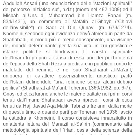
Abdullah Ansari (una enunciazione delle “stazioni spirituali”
del percorso iniziatico sufi, n.d.t.) (morto nel 482-1089) ed il
Misbah al-Uns di Muhammad bin Hamza Fanari (m.
834/1431), un commento al Mafatih al-Ghayb (“Chiavi
dell’invisibile”) di Sadr al Din Qunavi (m. 673/1274).
Khomeini secondo ogni evidenza derivò almeno in parte da
Shahabadi, in modo più o meno consapevole, una visione
del mondo determinante per la sua vita, in cui gnostica e
istanze politiche si fondevano. Il maestro spirituale
dell’Imam fu proprio a causa di essa uno dei pochi ulema
dell’epoca dello Shah Reza a predicare in pubblico contro le
malefatte del regime, e nel suo Shadharat al-Ma’arif,
un’opera di carattere essenzialmente gnostico, parlò
dell’Islam definendolo “una religione senza alcun dubbio
politica” (Shadharat al-Ma’arif, Teheran, 1360/1982, pp. 6-7).
Gnosi ed etica furono anche le materie trattate nei primi corsi
tenuti dall’Imam; Shahabadi aveva ripreso i corsi di etica
tenuti da Haji Javad Aqa Maliki Tabrizi a tre anni dalla morte
di quest’ultimo, e quando partì per Teheran nel 1936 lasciò
la cattedra a Khomeini. Il corso consisteva innanzitutto in
un’attenta lettura del Manazil al-Sa’irin (commentario alla
metodologia spirituale dell ‘irfan, ossia della scienza della