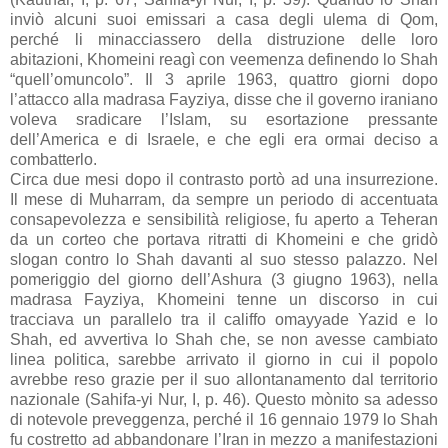
inviò alcuni suoi emissari a casa degli ulema di Qom,
perché li minacciassero della distruzione delle loro
abitazioni, Khomeini reagì con veemenza definendo lo Shah
“quell’omuncolo”. Il 3 aprile 1963, quattro giorni dopo
l’attacco alla madrasa Fayziya, disse che il governo iraniano
voleva sradicare l’Islam, su esortazione pressante
dell’America e di Israele, e che egli era ormai deciso a
combatterlo.
Circa due mesi dopo il contrasto portò ad una insurrezione.
Il mese di Muharram, da sempre un periodo di accentuata
consapevolezza e sensibilità religiose, fu aperto a Teheran
da un corteo che portava ritratti di Khomeini e che gridò
slogan contro lo Shah davanti al suo stesso palazzo. Nel
pomeriggio del giorno dell’Ashura (3 giugno 1963), nella
madrasa Fayziya, Khomeini tenne un discorso in cui
tracciava un parallelo tra il califfo omayyade Yazid e lo
Shah, ed avvertiva lo Shah che, se non avesse cambiato
linea politica, sarebbe arrivato il giorno in cui il popolo
avrebbe reso grazie per il suo allontanamento dal territorio
nazionale (Sahifa-yi Nur, I, p. 46). Questo mònito sa adesso
di notevole preveggenza, perché il 16 gennaio 1979 lo Shah
fu costretto ad abbandonare l’Iran in mezzo a manifestazioni