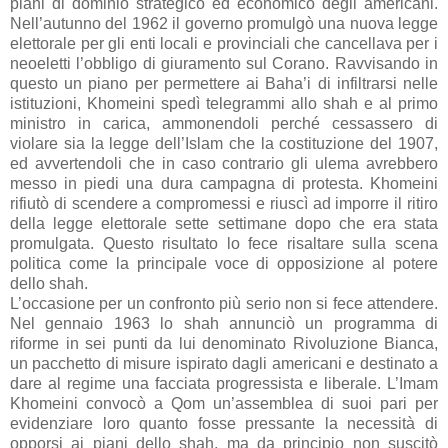
piani di dominio strategico ed economico degli americani.
Nell’autunno del 1962 il governo promulgò una nuova legge
elettorale per gli enti locali e provinciali che cancellava per i
neoeletti l’obbligo di giuramento sul Corano. Ravvisando in
questo un piano per permettere ai Baha’i di infiltrarsi nelle
istituzioni, Khomeini spedì telegrammi allo shah e al primo
ministro in carica, ammonendoli perché cessassero di
violare sia la legge dell’Islam che la costituzione del 1907,
ed avvertendoli che in caso contrario gli ulema avrebbero
messo in piedi una dura campagna di protesta. Khomeini
rifiutò di scendere a compromessi e riuscì ad imporre il ritiro
della legge elettorale sette settimane dopo che era stata
promulgata. Questo risultato lo fece risaltare sulla scena
politica come la principale voce di opposizione al potere
dello shah.
L’occasione per un confronto più serio non si fece attendere.
Nel gennaio 1963 lo shah annunciò un programma di
riforme in sei punti da lui denominato Rivoluzione Bianca,
un pacchetto di misure ispirato dagli americani e destinato a
dare al regime una facciata progressista e liberale. L’Imam
Khomeini convocò a Qom un’assemblea di suoi pari per
evidenziare loro quanto fosse pressante la necessità di
opporsi ai piani dello shah, ma da principio non suscitò