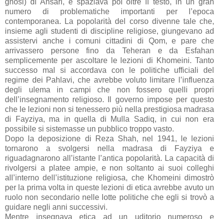
gnosi) di Ansari, e spaziava poi oltre il testo, in un gran
numero di problematiche importanti per l’epoca
contemporanea. La popolarità del corso divenne tale che,
insieme agli studenti di discipline religiose, giungevano ad
assistervi anche i comuni cittadini di Qom, e pare che
arrivassero persone fino da Teheran e da Esfahan
semplicemente per ascoltare le lezioni di Khomeini. Tanto
successo mal si accordava con le politiche ufficiali del
regime dei Pahlavi, che avrebbe voluto limitare l’influenza
degli ulema in campi che non fossero quelli propri
dell’insegnamento religioso. Il governo impose per questo
che le lezioni non si tenessero più nella prestigiosa madrasa
di Fayziya, ma in quella di Mulla Sadiq, in cui non era
possibile si sistemasse un pubblico troppo vasto.
Dopo la deposizione di Reza Shah, nel 1941, le lezioni
tornarono a svolgersi nella madrasa di Fayziya e
riguadagnarono all’istante l’antica popolarità. La capacità di
rivolgersi a platee ampie, e non soltanto ai suoi colleghi
all’interno dell’istituzione religiosa, che Khomeini dimostrò
per la prima volta in queste lezioni di etica avrebbe avuto un
ruolo non secondario nelle lotte politiche che egli si trovò a
guidare negli anni successivi.
Mentre insegnava etica ad un uditorio numeroso e