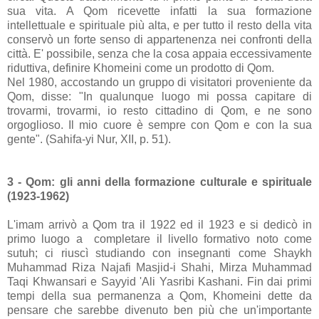
sua vita. A Qom ricevette infatti la sua formazione
intellettuale e spirituale più alta, e per tutto il resto della vita
conservò un forte senso di appartenenza nei confronti della
città. E' possibile, senza che la cosa appaia eccessivamente
riduttiva, definire Khomeini come un prodotto di Qom.
Nel 1980, accostando un gruppo di visitatori proveniente da
Qom, disse: "In qualunque luogo mi possa capitare di
trovarmi, trovarmi, io resto cittadino di Qom, e ne sono
orgoglioso. Il mio cuore è sempre con Qom e con la sua
gente". (Sahifa-yi Nur, XII, p. 51).
3 - Qom: gli anni della formazione culturale e spirituale
(1923-1962)
L'imam arrivò a Qom tra il 1922 ed il 1923 e si dedicò in
primo luogo a completare il livello formativo noto come
sutuh; ci riuscì studiando con insegnanti come Shaykh
Muhammad Riza Najafi Masjid-i Shahi, Mirza Muhammad
Taqi Khwansari e Sayyid 'Ali Yasribi Kashani. Fin dai primi
tempi della sua permanenza a Qom, Khomeini dette da
pensare che sarebbe divenuto ben più che un'importante