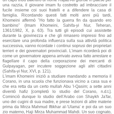
una razzia, il giovane imam fu costretto ad imbracciare il
fucile insieme coi suoi fratelli e a difendere la casa di
famiglia. Ricordando questi fatti molti anni più tardi,
Khomeini affermò "Ho fatto la guerra fin da quando ero
bambino" (Imam Khomeini, Sahifa-yi Nur, Teheran,
1361/1982, X, p. 63). Tra tutti gli episodi cui assistette
durante la giovinezza e che gli rimasero impressi fino ad
esercitare una profonda influenza sulla sua attività politica
successiva, vanno ricordate i continui soprusi dei proprietari
terrieri e dei governatori provinciali. L'imam ricorderà poi di
come un governatore appena arrivato aveva fatto arrestare e
flagellare il capo della corporazione dei mercanti di
Gulpayagan, per incutere soggezione agli altri cittadini
(Sahifa-yi Nur, XVI, p. 121).
L'imam Khomeini iniziò a studiare mandando a memoria il
Corano, in una scuola che funzionava vicino a casa sua e
che era retta da un certo mullah Abu 'l-Qasim; a sette anni
diventò hafiz [completò lo studio del Corano, n.d.t.].
Cominciò dunque lo studio dell'Arabo con Shaykh Ja'far,
uno dei cugini di sua madre, e prese lezioni di altre materie
prima da Mirza Mahmud Iftikhar al-'Ulama' e poi da un suo
zio materno, Haji Mirza Muhammad Mahdi. Un suo cognato,