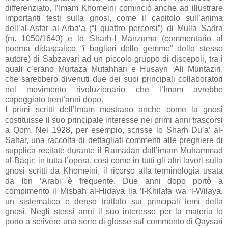
differenziato, l’Imam Khomeini cominciò anche ad illustrare
importanti testi sulla gnosi, come il capitolo sull’anima
dell’al-Asfar al-Arba’a (“I quattro percorsi”) di Mulla Sadra
(m. 1050/1640) e lo Sharh-I Manzuma (commentario al
poema didascalico “i bagliori delle gemme” dello stesso
autore) di Sabzavari ad un piccolo gruppo di discepoli, tra i
quali c’erano Murtaza Mutahhari e Husayn ‘Ali Muntaziri,
che sarebbero divenuti due dei suoi principali collaboratori
nel movimento rivoluzionario che l’Imam avrebbe
capeggiato trent’anni dopo.
I primi scritti dell’Imam mostrano anche come la gnosi
costituisse il suo principale interesse nei primi anni trascorsi
a Qom. Nel 1928, per esempio, scrisse lo Sharh Du’a’ al-
Sahar, una raccolta di dettagliati commenti alle preghiere di
supplica recitate durante il Ramadan dall’imam Muhammad
al-Baqir; in tutta l’opera, così come in tutti gli altri lavori sulla
gnosi scritti da Khomeini, il ricorso alla terminologia usata
da Ibn ‘Arabi è frequente. Due anni dopo portò a
compimento il Misbah al-Hidaya ila ‘l-Khilafa wa ‘l-Wilaya,
un sistematico e denso trattato sui principali temi della
gnosi. Negli stessi anni il suo interesse per la materia lo
portò a scrivere una serie di glosse sul commento di Qaysari