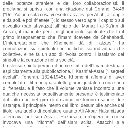
delle potenze straniere e dei loro collaborazionisti. Il
proclama si apriva con una citazione dal Corano, 34:46
(“Di’: ‘Ad una sola cosa vi esorto: alzatevi per Allah, a coppie
e da soli, e poi riflettete’”); lo stesso verso apre il capitolo sul
risveglio (bab al-yaqza) all’inizio del Manazil al-Sa’irin di
Ansari, il manuale per il miglioramento spirituale che fu il
primo insegnamento che l’Imam ricevette da Shahabadi.
L’interpretazione che Khomeini dà di “alzarsi” ha
connotazioni sia spirituali che politiche, sia individuali che
collettive, e ne fa un atto di rivolta contro il lassismo dei
singoli e la corruzione nella società.
Lo stesso spirito permea il primo scritto dell’Imam destinato
esplicitamente alla pubblicazione, il Kashf al-Asrar (“I segreti
rivelati”, Teheran, 1324/1945). Khomeini afferma di aver
completato il libro in quarantotto giorni, guidato da una sorta
di frenesia, e il fatto che il volume venisse incontro a una
qualche necessità oggettivamente presente è testimoniato
dal fatto che nel giro di un anno ne furono esaurite due
ristampe. Il principale intento del libro, desumibile anche dal
titolo, era quello di confutare quanto Ali Akbar Hakamizada
affermava nel suo Asrar-i Hazarsala, un’opera in cui si
invocava una “riforma” dell’Islam sciita. Attacchi alla