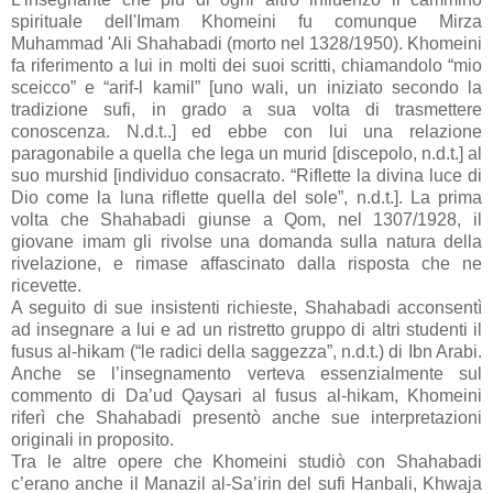
spirituale dell'Imam Khomeini fu comunque Mirza
Muhammad 'Ali Shahabadi (morto nel 1328/1950). Khomeini
fa riferimento a lui in molti dei suoi scritti, chiamandolo “mio
sceicco” e “arif-l kamil” [uno wali, un iniziato secondo la
tradizione sufi, in grado a sua volta di trasmettere
conoscenza. N.d.t..] ed ebbe con lui una relazione
paragonabile a quella che lega un murid [discepolo, n.d.t.] al
suo murshid [individuo consacrato. “Riflette la divina luce di
Dio come la luna riflette quella del sole”, n.d.t.]. La prima
volta che Shahabadi giunse a Qom, nel 1307/1928, il
giovane imam gli rivolse una domanda sulla natura della
rivelazione, e rimase affascinato dalla risposta che ne
ricevette.
A seguito di sue insistenti richieste, Shahabadi acconsentì
ad insegnare a lui e ad un ristretto gruppo di altri studenti il
fusus al-hikam (“le radici della saggezza”, n.d.t.) di Ibn Arabi.
Anche se l’insegnamento verteva essenzialmente sul
commento di Da’ud Qaysari al fusus al-hikam, Khomeini
riferì che Shahabadi presentò anche sue interpretazioni
originali in proposito.
Tra le altre opere che Khomeini studiò con Shahabadi
c’erano anche il Manazil al-Sa’irin del sufi Hanbali, Khwaja