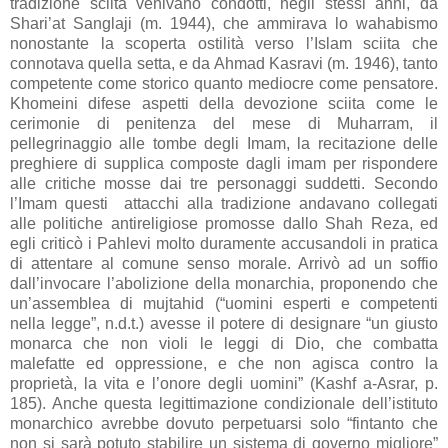
tradizione sciita venivano condotti, negli stessi anni, da
Shari’at Sanglaji (m. 1944), che ammirava lo wahabismo
nonostante la scoperta ostilità verso l’Islam sciita che
connotava quella setta, e da Ahmad Kasravi (m. 1946), tanto
competente come storico quanto mediocre come pensatore.
Khomeini difese aspetti della devozione sciita come le
cerimonie di penitenza del mese di Muharram, il
pellegrinaggio alle tombe degli Imam, la recitazione delle
preghiere di supplica composte dagli imam per rispondere
alle critiche mosse dai tre personaggi suddetti. Secondo
l’Imam questi attacchi alla tradizione andavano collegati
alle politiche antireligiose promosse dallo Shah Reza, ed
egli criticò i Pahlevi molto duramente accusandoli in pratica
di attentare al comune senso morale. Arrivò ad un soffio
dall’invocare l’abolizione della monarchia, proponendo che
un’assemblea di mujtahid (“uomini esperti e competenti
nella legge”, n.d.t.) avesse il potere di designare “un giusto
monarca che non violi le leggi di Dio, che combatta
malefatte ed oppressione, e che non agisca contro la
proprietà, la vita e l’onore degli uomini” (Kashf a-Asrar, p.
185). Anche questa legittimazione condizionale dell’istituto
monarchico avrebbe dovuto perpetuarsi solo “fintanto che
non si sarà potuto stabilire un sistema di governo migliore”