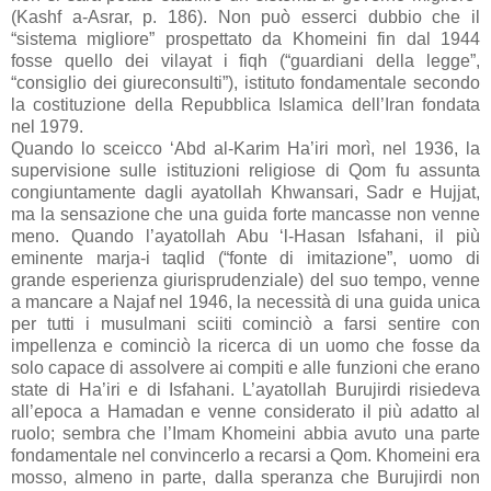
(Kashf a-Asrar, p. 186). Non può esserci dubbio che il
“sistema migliore” prospettato da Khomeini fin dal 1944
fosse quello dei vilayat i fiqh (“guardiani della legge”,
“consiglio dei giureconsulti”), istituto fondamentale secondo
la costituzione della Repubblica Islamica dell’Iran fondata
nel 1979.
Quando lo sceicco ‘Abd al-Karim Ha’iri morì, nel 1936, la
supervisione sulle istituzioni religiose di Qom fu assunta
congiuntamente dagli ayatollah Khwansari, Sadr e Hujjat,
ma la sensazione che una guida forte mancasse non venne
meno. Quando l’ayatollah Abu ‘l-Hasan Isfahani, il più
eminente marja-i taqlid (“fonte di imitazione”, uomo di
grande esperienza giurisprudenziale) del suo tempo, venne
a mancare a Najaf nel 1946, la necessità di una guida unica
per tutti i musulmani sciiti cominciò a farsi sentire con
impellenza e cominciò la ricerca di un uomo che fosse da
solo capace di assolvere ai compiti e alle funzioni che erano
state di Ha’iri e di Isfahani. L’ayatollah Burujirdi risiedeva
all’epoca a Hamadan e venne considerato il più adatto al
ruolo; sembra che l’Imam Khomeini abbia avuto una parte
fondamentale nel convincerlo a recarsi a Qom. Khomeini era
mosso, almeno in parte, dalla speranza che Burujirdi non