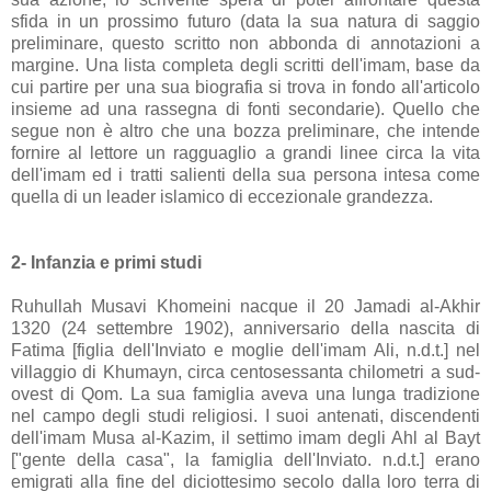
sfida in un prossimo futuro (data la sua natura di saggio
preliminare, questo scritto non abbonda di annotazioni a
margine. Una lista completa degli scritti dell'imam, base da
cui partire per una sua biografia si trova in fondo all'articolo
insieme ad una rassegna di fonti secondarie). Quello che
segue non è altro che una bozza preliminare, che intende
fornire al lettore un ragguaglio a grandi linee circa la vita
dell'imam ed i tratti salienti della sua persona intesa come
quella di un leader islamico di eccezionale grandezza.
2- Infanzia e primi studi
Ruhullah Musavi Khomeini nacque il 20 Jamadi al-Akhir
1320 (24 settembre 1902), anniversario della nascita di
Fatima [figlia dell'Inviato e moglie dell'imam Ali, n.d.t.] nel
villaggio di Khumayn, circa centosessanta chilometri a sud-
ovest di Qom. La sua famiglia aveva una lunga tradizione
nel campo degli studi religiosi. I suoi antenati, discendenti
dell'imam Musa al-Kazim, il settimo imam degli Ahl al Bayt
["gente della casa", la famiglia dell'Inviato. n.d.t.] erano
emigrati alla fine del diciottesimo secolo dalla loro terra di