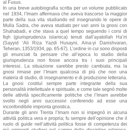
al Fusus.
In una breve autobiografia scritta per un volume pubblicato
nel 1934, l’Imam affermava che aveva trascorso la maggior
parte della sua vita studiando ed insegnando le opere di
Mulla Sadra, che aveva studiato per vari anni la gnosi con
Shahabadi, e che stava a quel tempo seguendo i corsi di
fiqh (giurisprudenza islamica) tenuti dall’ayatollah Ha’iri
(Sayyid ‘Ali Riza Yazdi Husayni, Aina-yi Danishvaran,
Teheran, 1353/1934, pp. 65-67). L’ordine in cui sono disposti
gli enunciati fa pensare che all’epoca lo studio della
giurisprudenza non fosse ancora tra i suoi principali
interessi. La situazione sarebbe presto cambiata, ma la
gnosi rimase per l’Imam qualcosa di più che non una
materia di studio, di insegnamento e di produzione letteraria.
La gnosi costituì sempre parte integrante della sua
personalità intellettuale e spirituale, e come tale segnò molte
delle attività specificamente politiche che l’Imam avrebbe
svolto negli anni successivi conferendo ad esse una
inconfondibile impronta gnostica.
Durante gli anni Trenta l’Imam non si impegnò in alcuna
attività politica vera e propria; fu sempre dell’opinione che il
ruolo di guide nell’attività politica fosse di competenza dei
più eminenti studiosi nel campo delle discipline religiose,