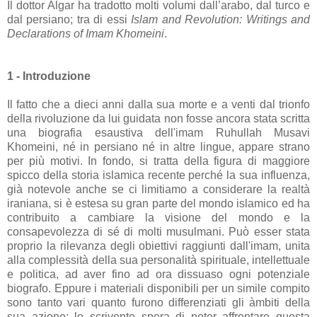
Il dottor Algar ha tradotto molti volumi dall’arabo, dal turco e
dal persiano; tra di essi
Islam and Revolution: Writings and
Declarations of Imam Khomeini
.
1 - Introduzione
Il fatto che a dieci anni dalla sua morte e a venti dal trionfo
della rivoluzione da lui guidata non fosse ancora stata scritta
una biografia esaustiva dell'imam Ruhullah Musavi
Khomeini, né in persiano né in altre lingue, appare strano
per più motivi. In fondo, si tratta della figura di maggiore
spicco della storia islamica recente perché la sua influenza,
già notevole anche se ci limitiamo a considerare la realtà
iraniana, si è estesa su gran parte del mondo islamico ed ha
contribuito a cambiare la visione del mondo e la
consapevolezza di sé di molti musulmani. Può esser stata
proprio la rilevanza degli obiettivi raggiunti dall'imam, unita
alla complessità della sua personalità spirituale, intellettuale
e politica, ad aver fino ad ora dissuaso ogni potenziale
biografo. Eppure i materiali disponibili per un simile compito
sono tanto vari quanto furono differenziati gli àmbiti della
sua azione; lo scrivente spera di poter affrontare questa