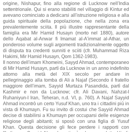
origine, Nishapur, fino alla regione di Lucknow nell'India
settentrionale. Qui si erano stabiliti nel villaggio di Kintur ed
avevano cominciato a dedicarsi all'istruzione religiosa e alla
guida spirituale della popolazione, che nella zona era
prevalentemente sciita. Il più illustre rappresentante della
famiglia era Mir Hamid Husayn (morto nel 1880), autore
dello Aqabat al-Anwar fi Imamat al-A'immat al-Athar, un
ponderoso volume sugli argomenti tradizionalmente oggetto
di disputa tra credenti sunniti e sciiti (cfr. Muhammad Riza
Hakimi, Mir Hamid Husayn, Qom 1362-1983).
Il nonno dell'imam Khomeini, Sayyd Ahmad, contemporaneo
di Mir Hamid Husayn, partì da Lucknow in un anno indefinito
attorno alla metà del XIX secolo per andare in
pellegrinaggio alla tomba di Ali a Najaf (Secondo il fratello
maggiore dell'imam, Sayyid Murtaza Pasandida, partì dal
Kashmir e non da Lucknow; cfr. Ali Davani, Nahzat-I
Ruhaniyun-I Iran, Teheran, n.d. VI, p. 760). A Najaf Sayyid
Ahmad incontrò un certo Yusuf Khan, uno tra i cittadini più in
vista di Khumayn. Fu su invito di costui che Sayyid Ahmad
decise di stabilirsi a Khumayn per occuparsi delle esigenze
religiose degli abitanti; si sposò con una figlia di Yusuf
Khan. Questa decisione gli fece perdere i rapporti con