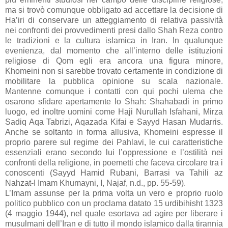
ma si trovò comunque obbligato ad accettare la decisione di
Ha’iri di conservare un atteggiamento di relativa passività
nei confronti dei provvedimenti presi dallo Shah Reza contro
le tradizioni e la cultura islamica in Iran. In qualunque
evenienza, dal momento che all’interno delle istituzioni
religiose di Qom egli era ancora una figura minore,
Khomeini non si sarebbe trovato certamente in condizione di
mobilitare la pubblica opinione su scala nazionale.
Mantenne comunque i contatti con qui pochi ulema che
osarono sfidare apertamente lo Shah: Shahabadi in primo
luogo, ed inoltre uomini come Haji Nurullah Isfahani, Mirza
Sadiq Aqa Tabrizi, Aqazada Kifai e Sayyd Hasan Mudarris.
Anche se soltanto in forma allusiva, Khomeini espresse il
proprio parere sul regime dei Pahlavi, le cui caratteristiche
essenziali erano secondo lui l’oppressione e l’ostilità nei
confronti della religione, in poemetti che faceva circolare tra i
conoscenti (Sayyd Hamid Rubani, Barrasi va Tahili az
Nahzat-I Imam Khumayni, I, Najaf, n.d., pp. 55-59).
L’Imam assunse per la prima volta un vero e proprio ruolo
politico pubblico con un proclama datato 15 urdibihisht 1323
(4 maggio 1944), nel quale esortava ad agire per liberare i
musulmani dell’Iran e di tutto il mondo islamico dalla tirannia