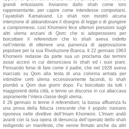
grandi entusiasmi. Inviarono dallo shah come loro
rappresentante, per capire come intendesse comportarsi,
l’ayatollah Kamalvand. Lo shah non mostrò alcuna
intenzione di abbandonare il disegno di legge o di giungere
a compromessi, così Khomeini fece ulteriori pressioni sugli
altri ulema anziani di Qom: che si adoperassero per
boicottare il referendum che lo shah aveva indetto
nell’intento di ottenere una parvenza di approvazione
popolare per la sua Rivoluzione Bianca. Il 22 gennaio 1963
Khomeini redasse da parte sua un proclama dai termini
assai accesi in cui denunciava lo shah ed i suoi piani.
Pensando forse di fare come il padre, che nel 1928 aveva
marciato su Qom alla testa di una colonna armata per
intimidire certi ulema eccessivamente facondi, lo shah
piombò a Qom due giorni dopo. Fu boicottato da tutti i
maggiorenti della città, e tenne un discorso in cui attaccava
aspramente l’intera classe degli ulema.
Il 26 gennaio si tenne il referendum; la bassa affluenza fu
una prova della fiducia crescente che il popolo iraniano
riponeva nelle direttive dell’Imam Khomeini. L’Imam andò
avanti con la sua opera di denuncia dell’operato dello shah
redigendo un manifesto, che venne firmato anche da altri