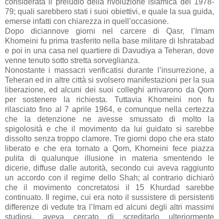
considerata il preludio della rivoluzione islamica del 1978-
79; quali sarebbero stati i suoi obiettivi, e quale la sua guida,
emerse infatti con chiarezza in quell’occasione.
Dopo diciannove giorni nel carcere di Qasr, l’Imam
Khomeini fu prima trasferito nella base militare di Ishratabad
e poi in una casa nel quartiere di Davudiya a Teheran, dove
venne tenuto sotto stretta sorveglianza.
Nonostante i massacri verificatisi durante l’insurrezione, a
Teheran ed in altre città si svolsero manifestazioni per la sua
liberazione, ed alcuni dei suoi colleghi arrivarono da Qom
per sostenere la richiesta. Tuttavia Khomeini non fu
rilasciato fino al 7 aprile 1964, e comunque nella certezza
che la detenzione ne avesse smussato di molto la
spigolosità e che il movimento da lui guidato si sarebbe
dissolto senza troppo clamore. Tre giorni dopo che era stato
liberato e che era tornato a Qom, Khomeini fece piazza
pulita di qualunque illusione in materia smentendo le
dicerie, diffuse dalle autorità, secondo cui aveva raggiunto
un accordo con il regime dello Shah; al contrario dichiarò
che il movimento concretatosi il 15 Khurdad sarebbe
continuato. Il regime, cui era noto il sussistere di persistenti
differenze di vedute tra l’Imam ed alcuni degli altri massimi
studiosi, aveva cercato di screditarlo ulteriormente