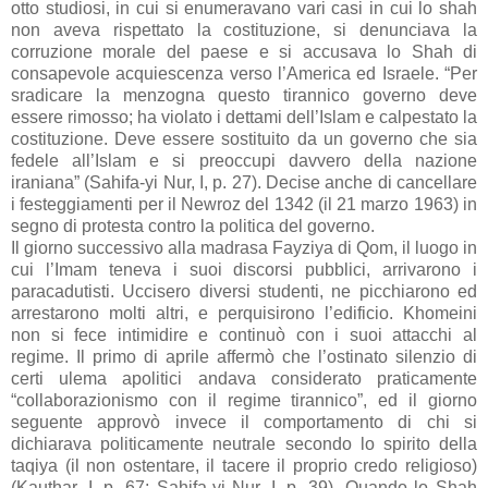
otto studiosi, in cui si enumeravano vari casi in cui lo shah
non aveva rispettato la costituzione, si denunciava la
corruzione morale del paese e si accusava lo Shah di
consapevole acquiescenza verso l’America ed Israele. “Per
sradicare la menzogna questo tirannico governo deve
essere rimosso; ha violato i dettami dell’Islam e calpestato la
costituzione. Deve essere sostituito da un governo che sia
fedele all’Islam e si preoccupi davvero della nazione
iraniana” (Sahifa-yi Nur, I, p. 27). Decise anche di cancellare
i festeggiamenti per il Newroz del 1342 (il 21 marzo 1963) in
segno di protesta contro la politica del governo.
Il giorno successivo alla madrasa Fayziya di Qom, il luogo in
cui l’Imam teneva i suoi discorsi pubblici, arrivarono i
paracadutisti. Uccisero diversi studenti, ne picchiarono ed
arrestarono molti altri, e perquisirono l’edificio. Khomeini
non si fece intimidire e continuò con i suoi attacchi al
regime. Il primo di aprile affermò che l’ostinato silenzio di
certi ulema apolitici andava considerato praticamente
“collaborazionismo con il regime tirannico”, ed il giorno
seguente approvò invece il comportamento di chi si
dichiarava politicamente neutrale secondo lo spirito della
taqiya (il non ostentare, il tacere il proprio credo religioso)
(Kauthar, I, p. 67; Sahifa-yi Nur, I, p. 39). Quando lo Shah