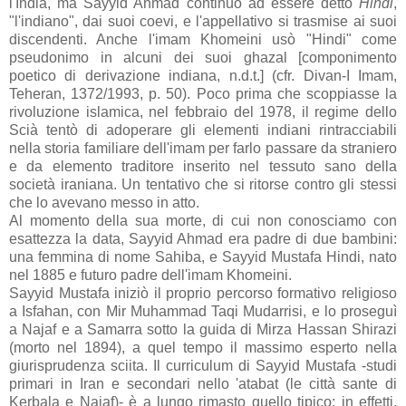
l'India, ma Sayyid Ahmad continuò ad essere detto
Hindi
,
"l'indiano", dai suoi coevi, e l'appellativo si trasmise ai suoi
discendenti. Anche l'imam Khomeini usò "Hindi" come
pseudonimo in alcuni dei suoi ghazal [componimento
poetico di derivazione indiana, n.d.t.] (cfr. Divan-I Imam,
Teheran, 1372/1993, p. 50). Poco prima che scoppiasse la
rivoluzione islamica, nel febbraio del 1978, il regime dello
Scià tentò di adoperare gli elementi indiani rintracciabili
nella storia familiare dell'imam per farlo passare da straniero
e da elemento traditore inserito nel tessuto sano della
società iraniana. Un tentativo che si ritorse contro gli stessi
che lo avevano messo in atto.
Al momento della sua morte, di cui non conosciamo con
esattezza la data, Sayyid Ahmad era padre di due bambini:
una femmina di nome Sahiba, e Sayyid Mustafa Hindi, nato
nel 1885 e futuro padre dell'imam Khomeini.
Sayyid Mustafa iniziò il proprio percorso formativo religioso
a Isfahan, con Mir Muhammad Taqi Mudarrisi, e lo proseguì
a Najaf e a Samarra sotto la guida di Mirza Hassan Shirazi
(morto nel 1894), a quel tempo il massimo esperto nella
giurisprudenza sciita. Il curriculum di Sayyid Mustafa -studi
primari in Iran e secondari nello 'atabat (le città sante di
Kerbala e Najaf)- è a lungo rimasto quello tipico: in effetti,