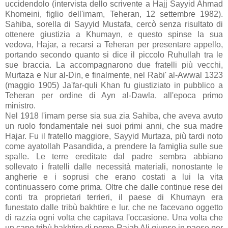
uccidendolo (intervista dello scrivente a Hajj Sayyid Ahmad
Khomeini, figlio dell'imam, Teheran, 12 settembre 1982).
Sahiba, sorella di Sayyid Mustafa, cercò senza risultato di
ottenere giustizia a Khumayn, e questo spinse la sua
vedova, Hajar, a recarsi a Teheran per presentare appello,
portando secondo quanto si dice il piccolo Ruhullah tra le
sue braccia. La accompagnarono due fratelli più vecchi,
Murtaza e Nur al-Din, e finalmente, nel Rabi' al-Awwal 1323
(maggio 1905) Ja'far-quli Khan fu giustiziato in pubblico a
Teheran per ordine di Ayn al-Dawla, all'epoca primo
ministro.
Nel 1918 l'imam perse sia sua zia Sahiba, che aveva avuto
un ruolo fondamentale nei suoi primi anni, che sua madre
Hajar. Fu il fratello maggiore, Sayyid Murtaza, più tardi noto
come ayatollah Pasandida, a prendere la famiglia sulle sue
spalle. Le terre ereditate dal padre sembra abbiano
sollevato i fratelli dalle necessità materiali, nonostante le
angherie e i soprusi che erano costati a lui la vita
continuassero come prima. Oltre che dalle continue rese dei
conti tra proprietari terrieri, il paese di Khumayn era
funestato dalle tribù bakhtire e lur, che ne facevano oggetto
di razzia ogni volta che capitava l'occasione. Una volta che
un capo tribù bakhtiro di nome Rajab Ali giunse in paese per