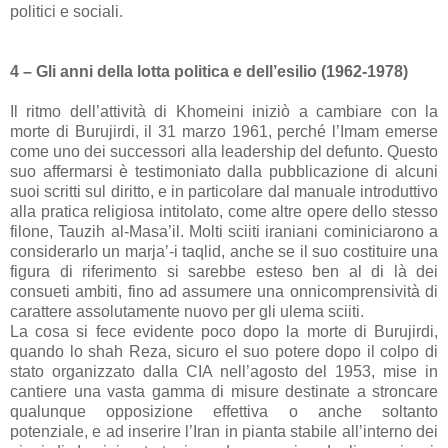
politici e sociali.
4 – Gli anni della lotta politica e dell’esilio (1962-1978)
Il ritmo dell’attività di Khomeini iniziò a cambiare con la
morte di Burujirdi, il 31 marzo 1961, perché l’Imam emerse
come uno dei successori alla leadership del defunto. Questo
suo affermarsi è testimoniato dalla pubblicazione di alcuni
suoi scritti sul diritto, e in particolare dal manuale introduttivo
alla pratica religiosa intitolato, come altre opere dello stesso
filone, Tauzih al-Masa’il. Molti sciiti iraniani cominiciarono a
considerarlo un marja’-i taqlid, anche se il suo costituire una
figura di riferimento si sarebbe esteso ben al di là dei
consueti ambiti, fino ad assumere una onnicomprensività di
carattere assolutamente nuovo per gli ulema sciiti.
La cosa si fece evidente poco dopo la morte di Burujirdi,
quando lo shah Reza, sicuro el suo potere dopo il colpo di
stato organizzato dalla CIA nell’agosto del 1953, mise in
cantiere una vasta gamma di misure destinate a stroncare
qualunque opposizione effettiva o anche soltanto
potenziale, e ad inserire l’Iran in pianta stabile all’interno dei