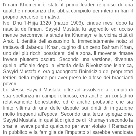
l'imam Khomeini è stato il primo leader religioso di una
qualche importanza che abbia compiuto per intero in Iran il
proprio percorso formativo.
Nel Dhu 'l-Hijja 1320 (marzo 1903), cinque mesi dopo la
nascita dell'imam, Sayyid Mustafa fu aggredito ed ucciso
mentre percorreva la strada tra Khumayn e la vicina città di
Arak. L'identità dell'assassino fu immediatamente nota: si
trattava di Jafar-quli Khan, cugino di un certo Bahram Khan,
uno dei più ricchi possidenti della zona. Il movente rimase
invece piuttosto oscuro. Secondo una versione, divenuta
quella ufficiale dopo la vittoria della Rivoluzione Islamica,
Sayyid Mustafa si era guadagnato l'inimicizia dei proprietari
terrieri della regione per aver preso le difese dei braccianti
poveri.
Lo stesso Sayyid Mustafa, oltre ad assolvere ai compiti di
sua spettanza in campo religioso, era anche un contadino
relativamente benestante, ed è anche probabile che sia
finito vittima di una delle dispute sui diritti di irrigazione
molto frequenti all'epoca. Secondo una terza spiegazione,
Sayyid Mustafa, in qualità di giudice di Khumayn secondo la
shar'ia, aveva punito qualcuno per aver violato il Ramadan
in pubblico e la famiglia dell'imputato si sarebbe vendicata