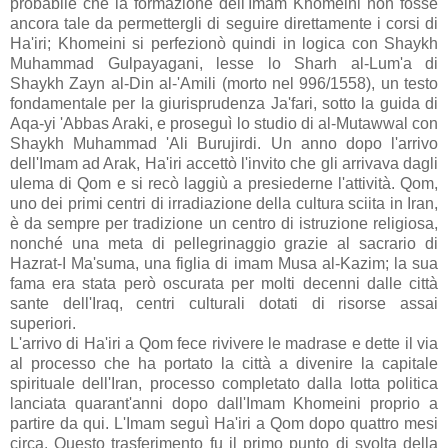
probabile che la formazione dell'Imam Khomeini non fosse
ancora tale da permettergli di seguire direttamente i corsi di
Ha'iri; Khomeini si perfezionò quindi in logica con Shaykh
Muhammad Gulpayagani, lesse lo Sharh al-Lum'a di
Shaykh Zayn al-Din al-'Amili (morto nel 996/1558), un testo
fondamentale per la giurisprudenza Ja'fari, sotto la guida di
Aqa-yi 'Abbas Araki, e proseguì lo studio di al-Mutawwal con
Shaykh Muhammad 'Ali Burujirdi. Un anno dopo l'arrivo
dell'Imam ad Arak, Ha'iri accettò l'invito che gli arrivava dagli
ulema di Qom e si recò laggiù a presiederne l'attività. Qom,
uno dei primi centri di irradiazione della cultura sciita in Iran,
è da sempre per tradizione un centro di istruzione religiosa,
nonché una meta di pellegrinaggio grazie al sacrario di
Hazrat-I Ma'suma, una figlia di imam Musa al-Kazim; la sua
fama era stata però oscurata per molti decenni dalle città
sante dell'Iraq, centri culturali dotati di risorse assai
superiori.
L'arrivo di Ha'iri a Qom fece rivivere le madrase e dette il via
al processo che ha portato la città a divenire la capitale
spirituale dell'Iran, processo completato dalla lotta politica
lanciata quarant'anni dopo dall'Imam Khomeini proprio a
partire da qui. L'Imam seguì Ha'iri a Qom dopo quattro mesi
circa. Questo trasferimento fu il primo punto di svolta della