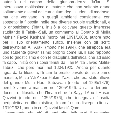
autorità nel campo della giurisprudenza Ja'fari. Si
interessava moltissimo di materie che non soltanto erano
solitamente assenti dal curriculum degli studenti di madrasa,
ma che venivano in quegli ambienti considerate con
sospetto: la filosofia, nelle sue diverse scuole tradizionali, e
lo gnosticismo ('irfan). Iniziò a coltivare questo interesse
studiando il Tafsir-i-Safi, un commento al Corano di Mulla
Muhsin Fayz-i Kashani (morto nel 1091/1680), autore noto
per il suo orientamento sufico, insieme con gli scritti
dell'ayatollah Ali Araki (morto nel 1994), che all'epoca era
uno studente giovanissimo proprio come lui. Il suo rapporto
con lo gnosticismo e con le disciplina dell'etica, che ad esso
fa capo, iniziò con i corsi tenuti da Haji Mirza Javad Maliki-
Tabrizi, che però morì nel 1304/1925. Anche per quanto
riguarda la filosofia, l'Imam fu presto privato del suo primo
maestro, Mirza 'Ali Akbar Hakim Yazdi, che era stato allievo
del grande Mulla Hadi Sabzavari (morto nel 1295/1878),
perché venne a mancare nel 1305/1926. Un altro dei primi
docenti di filosofia che l'Imam ebbe fu Sayyid Abu 'l-Hasan
Qazvini (morto nel 1355/1976), che insegnava filosofia
peripatetica ed illuministica; l'Imam fu suo discepolo fino al
1310/1931, anno in cui Qazvini lasciò Qom.
L'insegnante che più di ogni altro influenzò il cammino