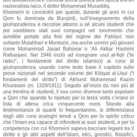
nazionalista laico, il dottor Muhammad Musaddiq.
Khomeini si concentrò per questo, durante gli anni in cui
Qom fu dominata da Burujirdi, sull’insegnamento della
giurisprudenza e raccolse attorno a sé alcuni studenti che
poi sarebbero stati suoi compagni nel movimento che
avrebbe portato alla fine del regime dei Pahlavi: non
soltanto Mutahhari e Muntaziri, ma anche uomini più giovani
come Muhammad Javad Bahonar o ‘Ali Akbar Hashimi
Rafsanjani. Nel 1946 iniziò ad insegnare usul al-fiqh (“le
radici”, i fondamenti del diritto islamico) ai corsi di
giurisprudenza, usando come testo base il capitolo sulle
prove razionali nel secondo volume del Kifayat al-Usul (“I
fondamenti del diritto”) di Akhund Muhammad Kazim
Khurasani (m. 1329/1911). Seguito all’inizio da non più di
una trentina di studenti, il suo corso divenne tanto popolare
a Qom che quando fu ripetuto per la terza volta c’erano in
lista di attesa crica cinquecento nomi. Stando alla
testimonianza di quanti lo frequentarono, si differenziava
dagli altri corsi analoghi tenuti a Qom per lo spirito critico
che l’Imam era capace di infondere ai suoi studenti, e per la
competenza con cui Khomeini sapeva tracciare legami tra il
diritto e gli altri aspetti dell’Islam, etici, gnostici, filosofici,