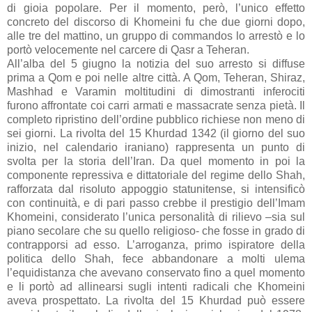
di gioia popolare. Per il momento, però, l’unico effetto
concreto del discorso di Khomeini fu che due giorni dopo,
alle tre del mattino, un gruppo di commandos lo arrestò e lo
portò velocemente nel carcere di Qasr a Teheran.
All’alba del 5 giugno la notizia del suo arresto si diffuse
prima a Qom e poi nelle altre città. A Qom, Teheran, Shiraz,
Mashhad e Varamin moltitudini di dimostranti inferociti
furono affrontate coi carri armati e massacrate senza pietà. Il
completo ripristino dell’ordine pubblico richiese non meno di
sei giorni. La rivolta del 15 Khurdad 1342 (il giorno del suo
inizio, nel calendario iraniano) rappresenta un punto di
svolta per la storia dell’Iran. Da quel momento in poi la
componente repressiva e dittatoriale del regime dello Shah,
rafforzata dal risoluto appoggio statunitense, si intensificò
con continuità, e di pari passo crebbe il prestigio dell’Imam
Khomeini, considerato l’unica personalità di rilievo –sia sul
piano secolare che su quello religioso- che fosse in grado di
contrapporsi ad esso. L’arroganza, primo ispiratore della
politica dello Shah, fece abbandonare a molti ulema
l’equidistanza che avevano conservato fino a quel momento
e li portò ad allinearsi sugli intenti radicali che Khomeini
aveva prospettato. La rivolta del 15 Khurdad può essere