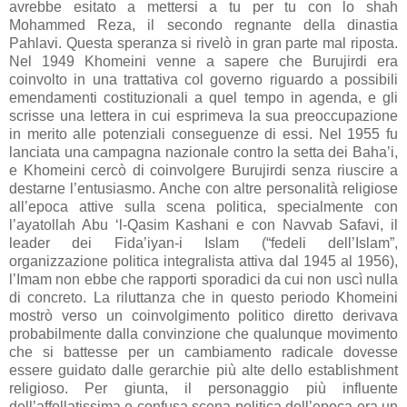
avrebbe esitato a mettersi a tu per tu con lo shah
Mohammed Reza, il secondo regnante della dinastia
Pahlavi. Questa speranza si rivelò in gran parte mal riposta.
Nel 1949 Khomeini venne a sapere che Burujirdi era
coinvolto in una trattativa col governo riguardo a possibili
emendamenti costituzionali a quel tempo in agenda, e gli
scrisse una lettera in cui esprimeva la sua preoccupazione
in merito alle potenziali conseguenze di essi. Nel 1955 fu
lanciata una campagna nazionale contro la setta dei Baha’i,
e Khomeini cercò di coinvolgere Burujirdi senza riuscire a
destarne l’entusiasmo. Anche con altre personalità religiose
all’epoca attive sulla scena politica, specialmente con
l’ayatollah Abu ‘l-Qasim Kashani e con Navvab Safavi, il
leader dei Fida’iyan-i Islam (“fedeli dell’Islam”,
organizzazione politica integralista attiva dal 1945 al 1956),
l’Imam non ebbe che rapporti sporadici da cui non uscì nulla
di concreto. La riluttanza che in questo periodo Khomeini
mostrò verso un coinvolgimento politico diretto derivava
probabilmente dalla convinzione che qualunque movimento
che si battesse per un cambiamento radicale dovesse
essere guidato dalle gerarchie più alte dello establishment
religioso. Per giunta, il personaggio più influente
dell’affollatissima e confusa scena politica dell’epoca era un