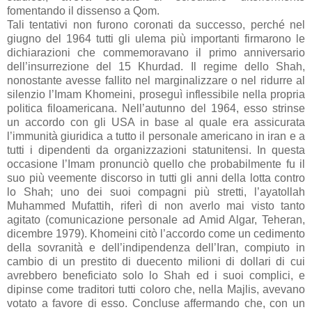
fomentando il dissenso a Qom.
Tali tentativi non furono coronati da successo, perché nel
giugno del 1964 tutti gli ulema più importanti firmarono le
dichiarazioni che commemoravano il primo anniversario
dell’insurrezione del 15 Khurdad. Il regime dello Shah,
nonostante avesse fallito nel marginalizzare o nel ridurre al
silenzio l’Imam Khomeini, proseguì inflessibile nella propria
politica filoamericana. Nell’autunno del 1964, esso strinse
un accordo con gli USA in base al quale era assicurata
l’immunità giuridica a tutto il personale americano in iran e a
tutti i dipendenti da organizzazioni statunitensi. In questa
occasione l’Imam pronunciò quello che probabilmente fu il
suo più veemente discorso in tutti gli anni della lotta contro
lo Shah; uno dei suoi compagni più stretti, l’ayatollah
Muhammed Mufattih, riferì di non averlo mai visto tanto
agitato (comunicazione personale ad Amid Algar, Teheran,
dicembre 1979). Khomeini citò l’accordo come un cedimento
della sovranità e dell’indipendenza dell’Iran, compiuto in
cambio di un prestito di duecento milioni di dollari di cui
avrebbero beneficiato solo lo Shah ed i suoi complici, e
dipinse come traditori tutti coloro che, nella Majlis, avevano
votato a favore di esso. Concluse affermando che, con un