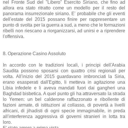
nel Fronte Sud del "Libero" Esercito Siriano, che fino ad
allora era stato ritratto come un modello per il resto del
panorama insurrezionale siriano. E' probabile che gli eventi
dell'estate del 2015 possano finire per rappresentare un
punto di svolta per la guerra a sud, a meno che le formazioni
ribelli non riescano a riorganizzarsi, ad unirsi e a riprendere
l'offensiva.
8. Operazione Casino Assoluto
In accordo con le tradizioni locali, i principi dell'Arabia
Saudita possono sposarsi con quattro crisi regionali per
volta. All'inizio del 2015 guardavano imbronciati la Siria,
erano esasperati dall'Egitto, li metteva in agitazione una
Libia infedele e li aveva mandati fuori dai gangheri una
Baghdad bisbetica. A quel punto gli ha attraversato la strada
lo Yemen: un bel calderone raffazzonato e ribollente di
fazioni armate, di istituzioni al collasso, di povertà a livelli
africani, di jihadisti di ogni specie immaginabile, in preda
all'interferenza aggressiva di governi stranieri in lotta tra
loro.
E' stato amore a prima vista.