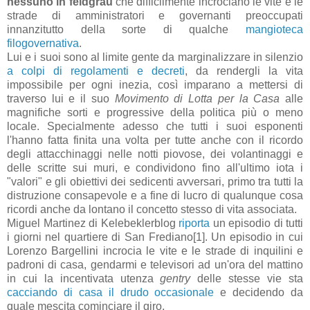
nessuno in feldgrau
che difficilmente incrociano le vite e le
strade di amministratori e governanti preoccupati
innanzitutto della sorte di qualche
mangioteca
filogovernativa
.
Lui e i suoi sono al limite gente da marginalizzare in silenzio
a colpi di regolamenti e decreti
, da rendergli la vita
impossibile per ogni inezia, così imparano a mettersi di
traverso lui e il suo
Movimento di Lotta per la Casa
alle
magnifiche sorti e progressive della politica più o meno
locale. Specialmente adesso che tutti i suoi esponenti
l'hanno fatta finita una volta per tutte anche con il ricordo
degli attacchinaggi nelle notti piovose, dei volantinaggi e
delle scritte sui muri, e condividono fino all'ultimo iota i
"valori" e gli obiettivi dei sedicenti avversari, primo tra tutti la
distruzione consapevole e a fine di lucro di qualunque cosa
ricordi anche da lontano il concetto stesso di vita associata.
Miguel Martinez di Kelebeklerblog
riporta
un episodio di tutti
i giorni nel quartiere di San Frediano[1]. Un episodio in cui
Lorenzo Bargellini incrocia le vite e le strade di inquilini e
padroni di casa, gendarmi e televisori ad un'ora del mattino
in cui la incentivata utenza
gentry
delle stesse vie sta
cacciando di casa il drudo occasionale
e decidendo da
quale mescita cominciare il giro.