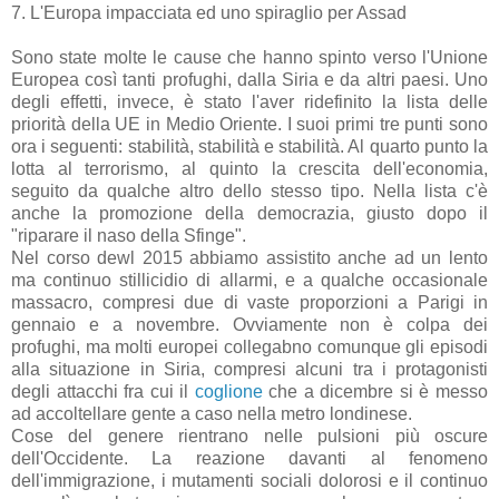
7. L'Europa impacciata ed uno spiraglio per Assad
Sono state molte le cause che hanno spinto verso l'Unione
Europea così tanti profughi, dalla Siria e da altri paesi. Uno
degli effetti, invece, è stato l'aver ridefinito la lista delle
priorità della UE in Medio Oriente. I suoi primi tre punti sono
ora i seguenti: stabilità, stabilità e stabilità. Al quarto punto la
lotta al terrorismo, al quinto la crescita dell'economia,
seguito da qualche altro dello stesso tipo. Nella lista c'è
anche la promozione della democrazia, giusto dopo il
"riparare il naso della Sfinge".
Nel corso dewl 2015 abbiamo assistito anche ad un lento
ma continuo stillicidio di allarmi, e a qualche occasionale
massacro, compresi due di vaste proporzioni a Parigi in
gennaio e a novembre. Ovviamente non è colpa dei
profughi, ma molti europei collegabno comunque gli episodi
alla situazione in Siria, compresi alcuni tra i protagonisti
degli attacchi fra cui il
coglione
che a dicembre si è messo
ad accoltellare gente a caso nella metro londinese.
Cose del genere rientrano nelle pulsioni più oscure
dell'Occidente. La reazione davanti al fenomeno
dell'immigrazione, i mutamenti sociali dolorosi e il continuo