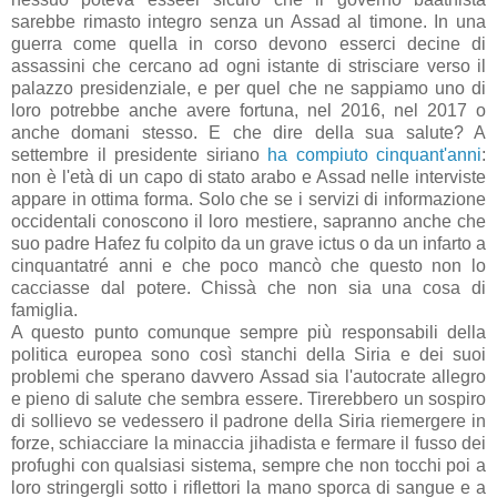
sarebbe rimasto integro senza un Assad al timone. In una
guerra come quella in corso devono esserci decine di
assassini che cercano ad ogni istante di strisciare verso il
palazzo presidenziale, e per quel che ne sappiamo uno di
loro potrebbe anche avere fortuna, nel 2016, nel 2017 o
anche domani stesso. E che dire della sua salute? A
settembre il presidente siriano
ha compiuto cinquant'anni
:
non è l'età di un capo di stato arabo e Assad nelle interviste
appare in ottima forma. Solo che se i servizi di informazione
occidentali conoscono il loro mestiere, sapranno anche che
suo padre Hafez fu colpito da un grave ictus o da un infarto a
cinquantatré anni e che poco mancò che questo non lo
cacciasse dal potere. Chissà che non sia una cosa di
famiglia.
A questo punto comunque sempre più responsabili della
politica europea sono così stanchi della Siria e dei suoi
problemi che sperano davvero Assad sia l'autocrate allegro
e pieno di salute che sembra essere. Tirerebbero un sospiro
di sollievo se vedessero il padrone della Siria riemergere in
forze, schiacciare la minaccia jihadista e fermare il fusso dei
profughi con qualsiasi sistema, sempre che non tocchi poi a
loro stringergli sotto i riflettori la mano sporca di sangue e a