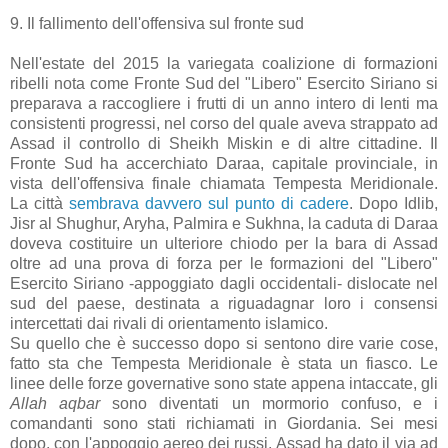
9. Il fallimento dell'offensiva sul fronte sud
Nell'estate del 2015 la variegata coalizione di formazioni
ribelli nota come Fronte Sud del "Libero" Esercito Siriano si
preparava a raccogliere i frutti di un anno intero di lenti ma
consistenti progressi, nel corso del quale aveva strappato ad
Assad il controllo di Sheikh Miskin e di altre cittadine. Il
Fronte Sud ha accerchiato Daraa, capitale provinciale, in
vista dell'offensiva finale chiamata Tempesta Meridionale.
La città
sembrava davvero sul punto di cadere
. Dopo Idlib,
Jisr al Shughur, Aryha, Palmira e Sukhna, la caduta di Daraa
doveva costituire un ulteriore chiodo per la bara di Assad
oltre ad una prova di forza per le formazioni del "Libero"
Esercito Siriano -appoggiato dagli occidentali- dislocate nel
sud del paese, destinata a riguadagnar loro i consensi
intercettati dai rivali di orientamento islamico.
Su quello che è successo dopo si sentono dire varie cose,
fatto sta che Tempesta Meridionale è stata un fiasco. Le
linee delle forze governative sono state appena intaccate, gli
Allah aqbar
sono diventati un mormorio confuso, e i
comandanti sono stati richiamati in Giordania. Sei mesi
dopo, con l'appoggio aereo dei russi, Assad ha dato il via ad