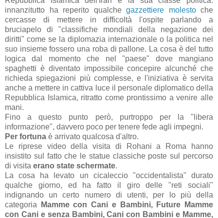
Repubblica Islamica dell'Iran e la sua classe politica:
innanzitutto ha reperito qualche
gazzettiere molesto
che
cercasse di mettere in difficoltà l'ospite parlando a
bruciapelo di "classifiche mondiali della negazione dei
diritti" come se la diplomazia internazionale o la politica nel
suo insieme fossero una roba di pallone. La cosa è del tutto
logica dal momento che nel "paese" dove mangiano
spaghetti è diventato impossibile concepire alcunché che
richieda spiegazioni più complesse, e l'iniziativa è servita
anche a mettere in cattiva luce il personale diplomatico della
Repubblica Islamica, ritratto come prontissimo a venire alle
mani.
Fino a questo punto però, purtroppo per la "libera
informazione", davvero poco per tenere fede agli impegni.
Per fortuna
è arrivato qualcosa d'altro.
Le riprese video della visita di Rohani a Roma hanno
insistito sul fatto che le statue classiche poste sul percorso
di visita
erano state schermate
.
La cosa ha levato un cicaleccio "occidentalista" durato
qualche giorno, ed ha fatto il giro delle "reti sociali"
indignando un certo numero di utenti, per lo più della
categoria
Mamme con Cani e Bambini, Future Mamme
con Cani e senza Bambini, Cani con Bambini e Mamme,