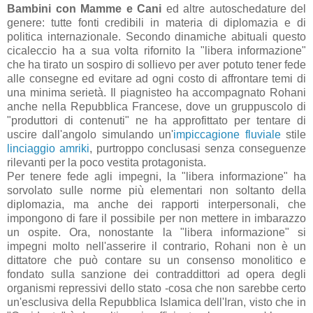
Bambini con Mamme e Cani
ed altre autoschedature del
genere: tutte fonti credibili in materia di diplomazia e di
politica internazionale. Secondo dinamiche abituali questo
cicaleccio ha a sua volta rifornito la "libera informazione"
che ha tirato un sospiro di sollievo per aver potuto tener fede
alle consegne ed evitare ad ogni costo di affrontare temi di
una minima serietà. Il piagnisteo ha accompagnato Rohani
anche nella Repubblica Francese, dove un gruppuscolo di
"produttori di contenuti" ne ha approfittato per tentare di
uscire dall'angolo simulando un'
impiccagione fluviale
stile
linciaggio amriki
, purtroppo conclusasi senza conseguenze
rilevanti per la poco vestita protagonista.
Per tenere fede agli impegni, la "libera informazione" ha
sorvolato sulle norme più elementari non soltanto della
diplomazia, ma anche dei rapporti interpersonali, che
impongono di fare il possibile per non mettere in imbarazzo
un ospite. Ora, nonostante la "libera informazione" si
impegni molto nell'asserire il contrario, Rohani non è un
dittatore che può contare su un consenso monolitico e
fondato sulla sanzione dei contraddittori ad opera degli
organismi repressivi dello stato -cosa che non sarebbe certo
un'esclusiva della Repubblica Islamica dell'Iran, visto che in