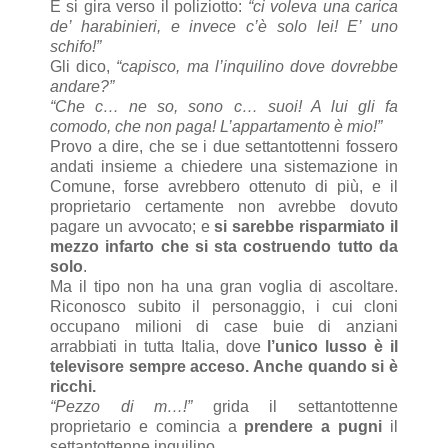
E si gira verso il poliziotto:
“ci voleva una carica
de’ harabinieri, e invece c’è solo lei! E’ uno
schifo!”
Gli dico,
“capisco, ma l’inquilino dove dovrebbe
andare?”
“Che c… ne so, sono c… suoi! A lui gli fa
comodo, che non paga! L’appartamento è mio!”
Provo a dire, che se i due settantottenni fossero
andati insieme a chiedere una sistemazione in
Comune, forse avrebbero ottenuto di più, e il
proprietario certamente non avrebbe dovuto
pagare un avvocato; e
si sarebbe risparmiato il
mezzo infarto che si sta costruendo tutto da
solo
.
Ma il tipo non ha una gran voglia di ascoltare.
Riconosco subito il personaggio, i cui cloni
occupano milioni di case buie di anziani
arrabbiati in tutta Italia, dove
l’unico lusso è il
televisore sempre acceso. Anche quando si è
ricchi.
“Pezzo di m…!”
grida il settantottenne
proprietario e comincia a
prendere a pugni
il
settantottenne inquilino.