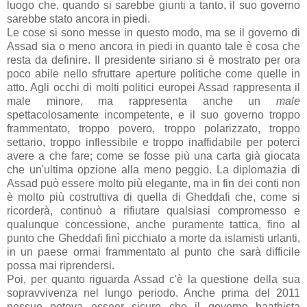
luogo che, quando si sarebbe giunti a tanto, il suo governo
sarebbe stato ancora in piedi.
Le cose si sono messe in questo modo, ma se il governo di
Assad sia o meno ancora in piedi in quanto tale è cosa che
resta da definire. Il presidente siriano si è mostrato per ora
poco abile nello sfruttare aperture politiche come quelle in
atto. Agli occhi di molti politici europei Assad rappresenta il
male minore, ma rappresenta anche un
male
spettacolosamente incompetente, e il suo governo troppo
frammentato, troppo povero, troppo polarizzato, troppo
settario, troppo inflessibile e troppo inaffidabile per poterci
avere a che fare; come se fosse più una carta già giocata
che un'ultima opzione alla meno peggio. La diplomazia di
Assad può essere molto più elegante, ma in fin dei conti non
è molto più costruttiva di quella di Gheddafi che, come si
ricorderà, continuò a rifiutare qualsiasi compromesso e
qualunque concessione, anche puramente tattica, fino al
punto che Gheddafi finì picchiato a morte da islamisti urlanti,
in un paese ormai frammentato al punto che sarà difficile
possa mai riprendersi.
Poi, per quanto riguarda Assad c'è la questione della sua
sopravvivenza nel lungo periodo. Anche prima del 2011
nessuo poteva esseer sicuro che il governo baathista