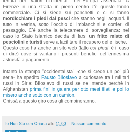
tenuta dei "valori occidentali" nell'Europa assediata. A
Firenze in una strada in pieno centro c'è questo fondo
commerciale. Ci si siede sui panchetti e ci si fanno
mordicchiare i piedi dai pesci
che stanno negli acquari. Il
tutto in vetrina, sotto l'occhio di imbianchini e corrieri di
passaggio. C'è anche la telecamera di sorveglianza: nel
caso lo Stato Islamico decida di farsi
un fritto misto di
pesciolini e turisti
serve a facilitare il recupero delle lische.
Questo coso ha anche un sito web (fatto
coi piedi
, è il caso
di dire) dove si vantano i presunti benefici dell'ennesima
astrusità a pagamento.
Intanto la stampa "occidentalista" -che si crede un po' più
seria- ha spedito
Fausto Biloslavo
a curiosare tra i militari
russi in Siria: Biloslavo di russi se ne intende perché in
Afghanistan
prima finì in galera per otto mesi filati e poi lo
misero anche sotto con un camion
.
Chissà a questo giro cosa gli combineranno.
Io Non Sto con Oriana
alle
11:00
Nessun commento: