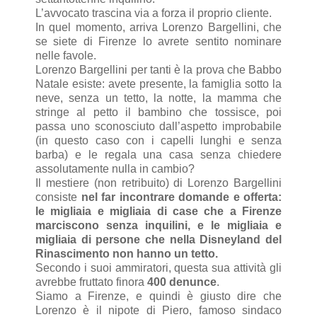
L’avvocato trascina via a forza il proprio cliente.
In quel momento, arriva Lorenzo Bargellini, che
se siete di Firenze lo avrete sentito nominare
nelle favole.
Lorenzo Bargellini per tanti è la prova che Babbo
Natale esiste: avete presente, la famiglia sotto la
neve, senza un tetto, la notte, la mamma che
stringe al petto il bambino che tossisce, poi
passa uno sconosciuto dall’aspetto improbabile
(in questo caso con i capelli lunghi e senza
barba) e le regala una casa senza chiedere
assolutamente nulla in cambio?
Il mestiere (non retribuito) di Lorenzo Bargellini
consiste
nel far incontrare domande e offerta:
le migliaia e migliaia di case che a Firenze
marciscono senza inquilini, e le migliaia e
migliaia di persone che nella Disneyland del
Rinascimento non hanno un tetto.
Secondo i suoi ammiratori, questa sua attività gli
avrebbe fruttato finora
400 denunce
.
Siamo a Firenze, e quindi è giusto dire che
Lorenzo è il nipote di Piero, famoso sindaco