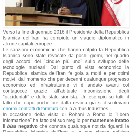
Verso la fine di gennaio 2016 il Presidente della Repubblica
Islamica dell'Iran ha compiuto un viaggio diplomatico in
alcune capitali europee.
Le sanzioni economiche che hanno colpito la Repubblica
Islamica sono state revocate da pochi giorni, nel quadro
degli accordi dei "cinque più uno" sullo sviluppo delle
tecnologie nucleari. Dal punto di vista economico la
Repubblica Islamica dell'Iran fa gola a molti e per ottimi
motivi, dal momento che per decenni qualunque progresso
economico ed infrastrutturale vi è andato avanti col
contagocce grazie all'abituale intromissione degli
"occidentali" e dello stato sionista. Un esempio su tutti, il
fatto che dopo poche ore dalla revoca già si discutevano
enormi contratti di fornitura
con la Airbus Industries.
In occasione della visita di Rohani a Roma la "libera
informazione" ha fatto del suo meglio per
mantenere intatto
il
bias
negativo
che connota qualunque notizia riguardi la