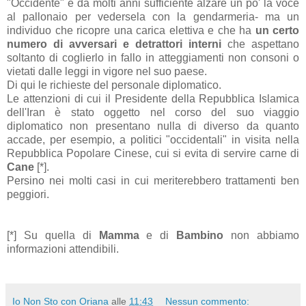
"Occidente" è da molti anni sufficiente alzare un po' la voce
al pallonaio per vedersela con la gendarmeria- ma un
individuo che ricopre una carica elettiva e che ha
un certo
numero di avversari e detrattori interni
che aspettano
soltanto di coglierlo in fallo in atteggiamenti non consoni o
vietati dalle leggi in vigore nel suo paese.
Di qui le richieste del personale diplomatico.
Le attenzioni di cui il Presidente della Repubblica Islamica
dell'Iran è stato oggetto nel corso del suo viaggio
diplomatico non presentano nulla di diverso da quanto
accade, per esempio, a politici "occidentali" in visita nella
Repubblica Popolare Cinese, cui si evita di servire carne di
Cane
[*].
Persino nei molti casi in cui meriterebbero trattamenti ben
peggiori.
[*] Su quella di
Mamma
e di
Bambino
non abbiamo
informazioni attendibili.
Io Non Sto con Oriana
alle
11:43
Nessun commento: