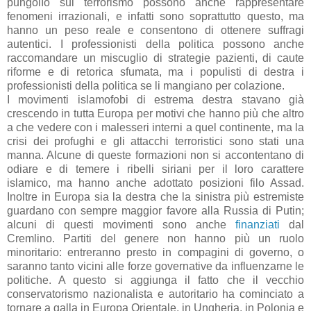
pungolìo sul terrorismo possono anche rappresentare
fenomeni irrazionali, e infatti sono soprattutto questo, ma
hanno un peso reale e consentono di ottenere suffragi
autentici. I professionisti della politica possono anche
raccomandare un miscuglio di strategie pazienti, di caute
riforme e di retorica sfumata, ma i populisti di destra i
professionisti della politica se li mangiano per colazione.
I movimenti islamofobi di estrema destra stavano già
crescendo in tutta Europa per motivi che hanno più che altro
a che vedere con i malesseri interni a quel continente, ma la
crisi dei profughi e gli attacchi terroristici sono stati una
manna. Alcune di queste formazioni non si accontentano di
odiare e di temere i ribelli siriani per il loro carattere
islamico, ma hanno anche adottato posizioni filo Assad.
Inoltre in Europa sia la destra che la sinistra più estremiste
guardano con sempre maggior favore alla Russia di Putin;
alcuni di questi movimenti sono anche
finanziati
dal
Cremlino. Partiti del genere non hanno più un ruolo
minoritario: entreranno presto in compagini di governo, o
saranno tanto vicini alle forze governative da influenzarne le
politiche. A questo si aggiunga il fatto che il vecchio
conservatorismo nazionalista e autoritario ha cominciato a
tornare a galla in Europa Orientale, in Ungheria, in Polonia e