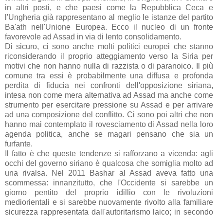
in altri posti, e che paesi come la Repubblica Ceca e
l'Ungheria già rappresentano al meglio le istanze del partito
Ba'ath nell'Unione Europea. Ecco il nucleo di un fronte
favorevole ad Assad in via di lento consolidamento.
Di sicuro, ci sono anche molti politici europei che stanno
riconsiderando il proprio atteggiamento verso la Siria per
motivi che non hanno nulla di razzista o di paranoico. Il più
comune tra essi è probabilmente una diffusa e profonda
perdita di fiducia nei confronti dell'opposizione siriana,
intesa non come mera alternativa ad Assad ma anche come
strumento per esercitare pressione su Assad e per arrivare
ad una composizione del conflitto. Ci sono poi altri che non
hanno mai contemplato il rovesciamento di Assad nella loro
agenda politica, anche se magari pensano che sia un
furfante.
Il fatto è che queste tendenze si rafforzano a vicenda: agli
occhi del governo siriano è qualcosa che somiglia molto ad
una rivalsa. Nel 2011 Bashar al Assad aveva fatto una
scommessa: innanzitutto, che l'Occidente si sarebbe un
giorno pentito del proprio idillio con le rivoluzioni
mediorientali e si sarebbe nuovamente rivolto alla familiare
sicurezza rappresentata dall'autoritarismo laico; in secondo