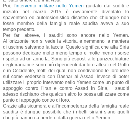
Poi, l'
intervento militare nello Yemen
guidato dai suditi e
iniziato nel marzo 2015 è ovviamente diventato lo
spaventoso ed autolesionistico disastro che chiunque non
fosse membro della famiglia reale saudita aveva a suo
tempo predetto.
Per farl abreve, i sauditi sono ancora nello Yemen.
All'orizzonte non si vede la vittoria, e nemmeno la maniera
di uscirne salvando la faccia. Questo significa che alla Siria
possono dedicare molto meno tempo e molte meno risorse
rispetto ad un anno fa. Sono più esposti alle punzecchiature
degli iraniani e sono più dipendenti dai loro alleati nel Golfo
e in Occidente, molti dei quali non condividono le loro idee
sul come vedersela con Bashar al Assad. Invece di poter
utilizzare il proprio intervento nello Yemen come un punto di
appoggio contro l'Iran e contro Assad in Siria, i sauditi
adesso rischiano che qualcun altro lo possa utilizzare come
punto di appoggio contro di loro.
Grazie alla sicumera e all'incompetenza della famiglia reale
saudita è dunque possibile che i ribelli siriani siano quelli
che più hanno da perdere dalla guerra nello Yemen.