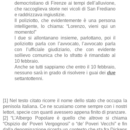
democristiano di Firenze ai tempi dell’alluvione,
che raccoglieva storie nei vicoli di San Frediano
e raddrizzava ingiustizie.
Il poliziotto, che evidentemente è una persona
intelligente, lo chiama: “Lorenzo, vieni qui un
momento!”
I due si allontanano insieme, parlottano, poi il
poliziotto parla con l’avvocato, l’avvocato parla
con l’ufficiale giudiziario, che con evidente
sollievo comunica che lo sfratto è rimandato al
10 febbraio.
Anche se tutti sappiamo che entro il 10 febbraio,
nessuno sarà in grado di risolvere i guai dei
due
settantottenni.
[1] Nel testo citato ricorre il nome dello stato che occupa la
penisola italiana. Ce ne scusiamo come sempre con i nostri
lettori, specie con quanti avessero appena finito di pranzare.
[2] “L’Albergo Popolare è quello che altrove si chiama
“Ospizio de’ Poveri Vergognosi” o “de’ Poveri Vecchi” e fin
dalla denominazione ricorda un contesto che sta fra Dickens