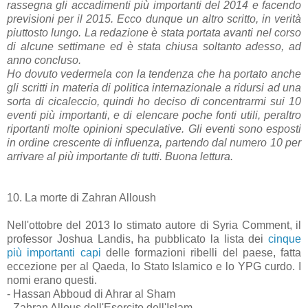
rassegna gli accadimenti più importanti del 2014 e facendo
previsioni per il 2015. Ecco dunque un altro scritto, in verità
piuttosto lungo. La redazione è stata portata avanti nel corso
di alcune settimane ed è stata chiusa soltanto adesso, ad
anno concluso.
Ho dovuto vedermela con la tendenza che ha portato anche
gli scritti in materia di politica internazionale a ridursi ad una
sorta di cicaleccio, quindi ho deciso di concentrarmi sui 10
eventi più importanti, e di elencare poche fonti utili, peraltro
riportanti molte opinioni speculative. Gli eventi sono esposti
in ordine crescente di influenza, partendo dal numero 10 per
arrivare al più importante di tutti. Buona lettura.
10. La morte di Zahran Alloush
Nell'ottobre del 2013 lo stimato autore di Syria Comment, il
professor Joshua Landis, ha pubblicato la lista dei
cinque
più importanti capi
delle formazioni ribelli del paese, fatta
eccezione per al Qaeda, lo Stato Islamico e lo YPG curdo. I
nomi erano questi.
- Hassan Abboud di Ahrar al Sham
- Zahran Allous dell'Esercito dell'Islam