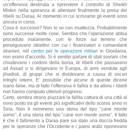
un'offensiva destinata a riprendere il controllo di Sheikh
Miskin nella speranza di allentare finalmente la presa dei
ribelli su Daraa. Al momento in cui scriviamo gli eventi sono
ancora in corso.
Cosa è successo? Non lo so con esattezza. Probabilmente
sono successe molte cose. Sembra che l'operazione abbia
proceduto malamente, con le forze sul terreno che
perseguivano obiettivi con cui i finanziatori e comandanti
stranieri, nel
centro per le operazioni militari
in Giordania,
non erano d'accordo. Si è sentito parlare di stati sovrani che
chiudevano i cordoni della borsa, di ribelli che passavano
ad Assad o si dirigevano in Europa, di armi vendute agli
jihadisti, di gruppi che si dividevano a causa di oscuri
intrighi interni. E' possibile che alcune di queste dicerie
siano false, ma di fatto l'offensiva è fallita e da allora i ribelli
non hanno compiuto ulteriori progressi.
Certo, sembra strano piazzare la fallita cattura di una città al
nono posto tra gli eventi più significativi dello scorso anno in
Siria. Non è nemmeno una storia del tipo "cane morde
uomo": è una storia del tipo "cane
non morde
uomo". Il fatto
è che il fallimento a Daraa pare sia stato una doccia fredda
per le speranze che l'Occidente e i paesi arabi riponevano