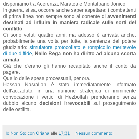
disponiamo tra Acerenza, Maratea e Montalbano Jonico.
In guerra, si sa, occorre anche saper aspettare: i combattenti
di prima linea non sempre sono al corrente di
avvenimenti
destinati ad influire in maniera radicale sulle sorti del
conflitto
.
Ci sono voluti quattro anni, ma adesso è arrivata anche,
probabilmente una volta per tutte, la sentenza del potere
giudiziario:
simulatore protocollato e rompicollo meritevole
di due diffide
,
Nello Rega non ha diritto ad alcuna scorta
armata
.
Già che c'erano gli hanno recapitato anche il conto da
pagare.
Quello delle spese processuali, per ora.
Hassan Nasrallah è stato immediatamente informato
dell'accaduto: in una riunione strategica di imminente
convocazione i vertici di Hezbollah prenderanno senza
dubbio alcuno
decisioni irrevocabili
sul proseguimento
delle ostilità.
Io Non Sto con Oriana
alle
17:31
Nessun commento: