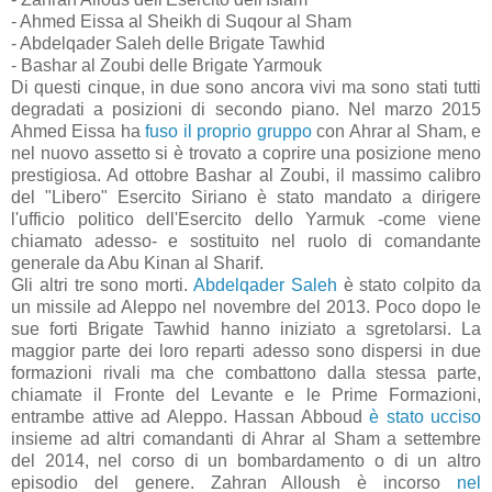
- Ahmed Eissa al Sheikh di Suqour al Sham
- Abdelqader Saleh delle Brigate Tawhid
- Bashar al Zoubi delle Brigate Yarmouk
Di questi cinque, in due sono ancora vivi ma sono stati tutti
degradati a posizioni di secondo piano. Nel marzo 2015
Ahmed Eissa ha
fuso il proprio gruppo
con Ahrar al Sham, e
nel nuovo assetto si è trovato a coprire una posizione meno
prestigiosa. Ad ottobre Bashar al Zoubi, il massimo calibro
del "Libero" Esercito Siriano è stato mandato a dirigere
l'ufficio politico dell'Esercito dello Yarmuk -come viene
chiamato adesso- e sostituito nel ruolo di comandante
generale da Abu Kinan al Sharif.
Gli altri tre sono morti.
Abdelqader Saleh
è stato colpito da
un missile ad Aleppo nel novembre del 2013. Poco dopo le
sue forti Brigate Tawhid hanno iniziato a sgretolarsi. La
maggior parte dei loro reparti adesso sono dispersi in due
formazioni rivali ma che combattono dalla stessa parte,
chiamate il Fronte del Levante e le Prime Formazioni,
entrambe attive ad Aleppo. Hassan Abboud
è stato ucciso
insieme ad altri comandanti di Ahrar al Sham a settembre
del 2014, nel corso di un bombardamento o di un altro
episodio del genere. Zahran Alloush è incorso
nel