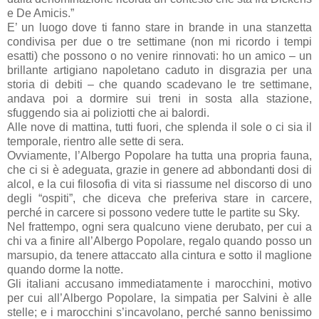
e De Amicis.”
E’ un luogo dove ti fanno stare in brande in una stanzetta
condivisa per due o tre settimane (non mi ricordo i tempi
esatti) che possono o no venire rinnovati: ho un amico – un
brillante artigiano napoletano caduto in disgrazia per una
storia di debiti – che quando scadevano le tre settimane,
andava poi a dormire sui treni in sosta alla stazione,
sfuggendo sia ai poliziotti che ai balordi.
Alle nove di mattina, tutti fuori, che splenda il sole o ci sia il
temporale, rientro alle sette di sera.
Ovviamente, l’Albergo Popolare ha tutta una propria fauna,
che ci si è adeguata, grazie in genere ad abbondanti dosi di
alcol, e la cui filosofia di vita si riassume nel discorso di uno
degli “ospiti”, che diceva che preferiva stare in carcere,
perché in carcere si possono vedere tutte le partite su Sky.
Nel frattempo, ogni sera qualcuno viene derubato, per cui a
chi va a finire all’Albergo Popolare, regalo quando posso un
marsupio, da tenere attaccato alla cintura e sotto il maglione
quando dorme la notte.
Gli italiani accusano immediatamente i marocchini, motivo
per cui all’Albergo Popolare, la simpatia per Salvini è alle
stelle; e i marocchini s’incavolano, perché sanno benissimo