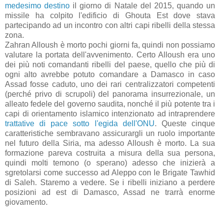
medesimo destino
il giorno di Natale del 2015, quando un
missile ha colpito l'edificio di Ghouta Est dove stava
partecipando ad un incontro con altri capi ribelli della stessa
zona.
Zahran Alloush è morto pochi giorni fa, quindi non possiamo
valutare la portata dell'avvenimento. Certo Alloush era uno
dei più noti comandanti ribelli del paese, quello che più di
ogni alto avrebbe potuto comandare a Damasco in caso
Assad fosse caduto, uno dei rari centralizzatori competenti
(perché privo di scrupoli) del panorama insurrezionale, un
alleato fedele del governo saudita, nonché il più potente tra i
capi di orientamento islamico intenzionato ad intraprendere
trattative di pace sotto l'egida dell'ONU
. Queste cinque
caratteristiche sembravano assicurargli un ruolo importante
nel futuro della Siria, ma adesso Alloush è morto. La sua
formazione pareva costruita a misura della sua persona,
quindi molti temono (o sperano) adesso che inizierà a
sgretolarsi come successo ad Aleppo con le Brigate Tawhid
di Saleh. Staremo a vedere. Se i ribelli iniziano a perdere
posizioni ad est di Damasco, Assad ne trarrà enorme
giovamento.