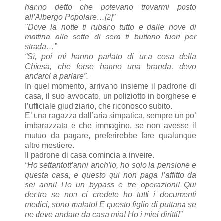
hanno detto che potevano trovarmi posto
all’Albergo Popolare…[2]”
"Dove la notte ti rubano tutto e dalle nove di
mattina alle sette di sera ti buttano fuori per
strada…”
“Sì, poi mi hanno parlato di una cosa della
Chiesa, che forse hanno una branda, devo
andarci a parlare”.
In quel momento, arrivano insieme il padrone di
casa, il suo avvocato, un poliziotto in borghese e
l’ufficiale giudiziario, che riconosco subito.
E’ una ragazza dall’aria simpatica, sempre un po’
imbarazzata e che immagino, se non avesse il
mutuo da pagare, preferirebbe fare qualunque
altro mestiere.
Il padrone di casa comincia a inveire.
“Ho settantott’anni anch’io, ho solo la pensione e
questa casa, e questo qui non paga l’affitto da
sei anni! Ho un bypass e tre operazioni! Qui
dentro se non ci credete ho tutti i documenti
medici, sono malato! E questo figlio di puttana se
ne deve andare da casa mia! Ho i miei diritti!”