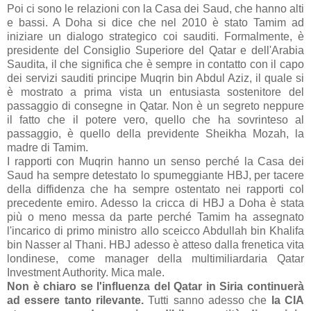
Poi ci sono le relazioni con la Casa dei Saud, che hanno alti
e bassi. A Doha si dice che nel 2010 è stato Tamim ad
iniziare un dialogo strategico coi sauditi. Formalmente, è
presidente del Consiglio Superiore del Qatar e dell'Arabia
Saudita, il che significa che è sempre in contatto con il capo
dei servizi sauditi principe Muqrin bin Abdul Aziz, il quale si
è mostrato a prima vista un entusiasta sostenitore del
passaggio di consegne in Qatar. Non è un segreto neppure
il fatto che il potere vero, quello che ha sovrinteso al
passaggio, è quello della previdente Sheikha Mozah, la
madre di Tamim.
I rapporti con Muqrin hanno un senso perché la Casa dei
Saud ha sempre detestato lo spumeggiante HBJ, per tacere
della diffidenza che ha sempre ostentato nei rapporti col
precedente emiro. Adesso la cricca di HBJ a Doha è stata
più o meno messa da parte perché Tamim ha assegnato
l'incarico di primo ministro allo sceicco Abdullah bin Khalifa
bin Nasser al Thani. HBJ adesso è atteso dalla frenetica vita
londinese, come manager della multimiliardaria Qatar
Investment Authority. Mica male.
Non è chiaro se l'influenza del Qatar in Siria continuerà
ad essere tanto rilevante.
Tutti sanno adesso che
la CIA