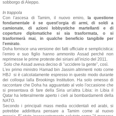
sobborgo di Aleppo.
In trappola
Con l'ascesa di Tamim, il nuovo emiro,
la questione
fondamentale è se quest'orgia di armi, di soldi a
camionate, di azioni lobbystiche martellanti e di
coperture diplomatiche si sia trasformata, o si
trasformerà mai, in qualche beneficio tangibile per
l'emirato
.
Doha fornisce una versione dei fatti ufficiale e semplicistica:
l'emiro e suo figlio hanno ammonito Assad perché non
reprimesse le prime proteste dei siriani all'inizio del 2011.
Solo che Assad aveva deciso di "uccidere la gente", così.
L'ex primo ministro Hamad bin Jassim altrimenti noto come
HBJ si è calcolatamente espresso in questo modo durante
dei colloqui lalla Brookings Institution. Ha solo omesso di
raccontare che Doha ha agguantato al volo l'occasione che
si presentava di fare della Siria un'altra Libia: in Libia il
Qatar ha letteralmente aperto i cieli ai bombardamenti della
NATO.
Secondo i principali mass media occidentali ed arabi, si
potrebbe addirittura pensare a Tamim come al nuovo