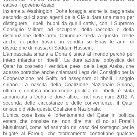
cattivo il governo Assad.
Insieme a Washington, Doha foraggia anche la baggianata
secondo cui ci sono agenti della CIA a dare una mano per
distinguere i ribelli buoni da quelli cattivi, con il Supremo
Consiglio Militare ad occuparsi della raccolta e della
distribuzione delle armi. Chiunque creda a questo, crede
anche di poter trovare in vendita su Ebay le armi di
distruzione di massa di Saddam Hussein.
L'ambasciata siriana a Doha è unica al mondo perché per
intero infarcita di "ribelli". La dura azione lobbystica del
Qatar ha costretto i ventidue paesi della Lega Araba, che
adesso potrebbe anche chiamarsi Lega del Consiglio per la
Cooperazione nel Golfo, ad assegnare ai ribelli il seggio
siriano. La nascita della Coalizione Nazionale Siriana,
ultima e confusa incarnazione politica dei ribelli, è stata
annunciata a Doha -e dove altro...- nel novembre 2012. A
seconda delle circostanze e delle convenienze, il Qatar
unisce o divide questa Coalizione Nazionale.
L'unica cosa fissa è l'orientamento del Qatar in politica
estera che consiste nel non dire mai di no ai Fratelli
Musulmani, come ad esempio nel caso del sostegno per le
brigate al Farouq, che teoricamente controllano qualche