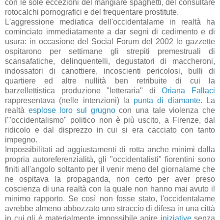
con le sole eccezioni del mangiare spaghetti, del consultare
rotocalchi pornografici e del frequentare prostitute.
L'aggressione mediatica dell'occidentalame in realtà ha
cominciato immediatamente a dar segni di cedimento e di
usura: in occasione del Social Forum del 2002 le gazzette
ospitarono per settimane gli strepiti premestruali di
scansafatiche, delinquentelli, degustatori di maccheroni,
indossatori di canottiere, incoscienti pericolosi, bulli di
quartiere ed altre nullità ben retribuite di cui la
barzellettistica produzione "letteraria" di
Oriana Fallaci
rappresentava (nelle intenzioni) la
punta di diamante
. La
realtà
esplose loro sul grugno
con una tale violenza che
l'"occidentalismo" politico non è più uscito, a Firenze, dal
ridicolo e dal disprezzo in cui si era cacciato con tanto
impegno.
Impossibilitati ad aggiustamenti di rotta anche minimi dalla
propria autoreferenzialità, gli "occidentalisti" fiorentini sono
finiti all'angolo soltanto per il venir meno del giornalame che
ne ospitava la propaganda, non certo per aver preso
coscienza di una realtà con la quale non hanno mai avuto il
minimo rapporto. Se così non fosse stato, l'occidentalame
avrebbe almeno abbozzato uno straccio di difesa in una città
in cui gli è materialmente impossibile agire
iniziative
senza