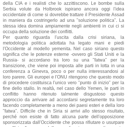
della CIA e i realisti che lo azzittiscono. Le bombe sulla
Serbia volute da Holbrook ispirano ancora oggi l'idea
occidentale di come si dovrebbe trattare il Presidente Assad
in maniera da costringerlo ad una "soluzione politica". La
stessa idea domina ampiamente negli ambienti in cui ci si
occupa della soluzione dei conflitti.
Per quanto riguarda l'uscita dalla crisi siriana, la
metodologia politica adottata ha legato mani e piedi
l'Occidente al modello yemenita. Nel caso siriano questo
significa che le potenze esterne -ovvero gli Stati Uniti e la
Russia- si accordano tra loro su una "fatwa" per la
transizione, che viene poi imposta alle parti in lotta in una
conferenza a Ginevra, poco o per nulla interessandosi al
loro parere. Gli europei e l'ONU ritengono che questo modo
di procedere costituisca l'unico vero "punto di inizio" per la
fine dello stallo. In realtà, nel caso dello Yemen, le parti in
conflitto hanno ritenuto talmente disgustoso questo
approccio da arrivare ad accordarsi segretamente tra loro
facendo completamente a meno dei paesi esteri e della loro
"fatwa". Difficile che in Siria si arrivi allo stesso risultato,
perché non esiste di fatto alcuna parte dell'opposizione
sponsorizzata dall'Occidente che possa rifiutare o usurpare