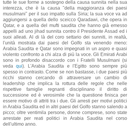
tutte le sue forme a sostegno della causa sunnita nella sua
interezza, che è la causa "della maggioranza dei paesi
musulmani" per il suo impatto sulla Siria; la sua voce va ad
aggiungersi a quella dello sceicco Qaradawi, che opera in
Qatar, e a quella del mufti saudita che hanno già emesso
appelli ad uno jihad sunnita contro il Presidente Assad ed i
suoi alleati. Al di là del coro settario dei sunniti, in realtà,
l'unità mostrata dai paesi del Golfo sta venendo meno:
Arabia Saudita e Qatar sono impegnati in un aspro e quasi
violento confronto a chi alza di più la voce. Gli Emirati Arabi
sono in profondo disaccordo con i Fratelli Musulmani (si
veda
qui
). L'Arabia Saudita e l'Egitto sono sempre più
spesso in contrasto. Come se non bastasse, i due paesi più
ricchi stanno cercando di attraversare un cambio di
leadership che implica la rottura delle regole che nelle
rispettive famiglie regnanti disciplinano il diritto di
successione ed è verosimile che la questione finisca per
essere motivo di attriti tra i due. Gli arresti per motivi politici
in Arabia Saudita ed in altri paesi del Golfo stanno salendo a
picco; oltre ventimila persone, donne comprese, sono state
arrestate per reati politici in Arabia Saudita nel corso
dell'ultimo anno.