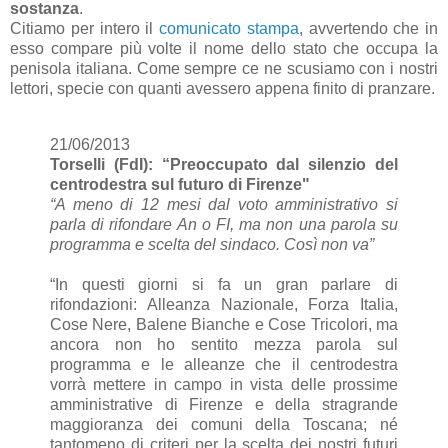
sostanza
.
Citiamo per intero il
comunicato stampa
, avvertendo che in
esso compare più volte il nome dello stato che occupa la
penisola italiana. Come sempre ce ne scusiamo con i nostri
lettori, specie con quanti avessero appena finito di pranzare.
21/06/2013
Torselli (FdI): “Preoccupato dal silenzio del
centrodestra sul futuro di Firenze"
“A meno di 12 mesi dal voto amministrativo si
parla di rifondare An o FI, ma non una parola su
programma e scelta del sindaco. Così non va”
“In questi giorni si fa un gran parlare di
rifondazioni: Alleanza Nazionale, Forza Italia,
Cose Nere, Balene Bianche e Cose Tricolori, ma
ancora non ho sentito mezza parola sul
programma e le alleanze che il centrodestra
vorrà mettere in campo in vista delle prossime
amministrative di Firenze e della stragrande
maggioranza dei comuni della Toscana; né
tantomeno di criteri per la scelta dei nostri futuri