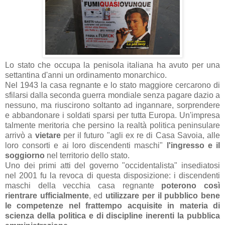
Lo stato che occupa la penisola italiana ha avuto per una
settantina d'anni un ordinamento monarchico.
Nel 1943 la casa regnante e lo stato maggiore cercarono di
sfilarsi dalla seconda guerra mondiale senza pagare dazio a
nessuno, ma riuscirono soltanto ad ingannare, sorprendere
e abbandonare i soldati sparsi per tutta Europa. Un'impresa
talmente meritoria che persino la realtà politica peninsulare
arrivò a
vietare
per il futuro "agli ex re di Casa Savoia, alle
loro consorti e ai loro discendenti maschi"
l'ingresso e il
soggiorno
nel territorio dello stato.
Uno dei primi atti del governo "occidentalista" insediatosi
nel 2001 fu la revoca di questa disposizione: i discendenti
maschi della vecchia casa regnante
poterono così
rientrare ufficialmente
, ed
utilizzare per il pubblico bene
le competenze nel frattempo acquisite in materia di
scienza della politica e di discipline inerenti la pubblica