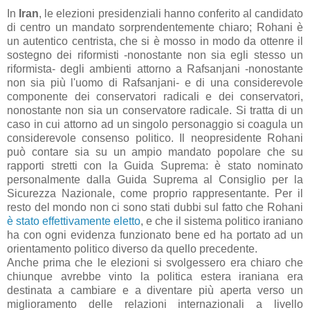
In
Iran
, le elezioni presidenziali hanno conferito al candidato
di centro un mandato sorprendentemente chiaro; Rohani è
un autentico centrista, che si è mosso in modo da ottenre il
sostegno dei riformisti -nonostante non sia egli stesso un
riformista- degli ambienti attorno a Rafsanjani -nonostante
non sia più l'uomo di Rafsanjani- e di una considerevole
componente dei conservatori radicali e dei conservatori,
nonostante non sia un conservatore radicale. Si tratta di un
caso in cui attorno ad un singolo personaggio si coagula un
considerevole consenso politico. Il neopresidente Rohani
può contare sia su un ampio mandato popolare che su
rapporti stretti con la Guida Suprema: è stato nominato
personalmente dalla Guida Suprema al Consiglio per la
Sicurezza Nazionale, come proprio rappresentante. Per il
resto del mondo non ci sono stati dubbi sul fatto che Rohani
è stato effettivamente eletto
, e che il sistema politico iraniano
ha con ogni evidenza funzionato bene ed ha portato ad un
orientamento politico diverso da quello precedente.
Anche prima che le elezioni si svolgessero era chiaro che
chiunque avrebbe vinto la politica estera iraniana era
destinata a cambiare e a diventare più aperta verso un
miglioramento delle relazioni internazionali a livello