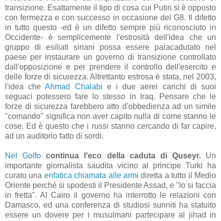
transizione. Esattamente il tipo di cosa cui Putin si è opposto
con fermezza e con successo in occasione del G8. Il difetto
in tutto questo -ed è un difetto sempre più riconosciuto in
Occidente- è semplicemente l'estrosità dell'idea che un
gruppo di esiliati siriani possa essere paracadutato nel
paese per instaurare un governo di transizione controllato
dall'opposizione e per prendere il controllo dell'esercito e
delle forze di sicurezza. Altrettanto estrosa è stata, nel 2003,
l'idea che
Ahmad Chalabi
e i due aerei carichi di suoi
seguaci potessero fare lo stesso in Iraq. Pensare che le
forze di sicurezza farebbero atto d'obbedienza ad un simile
"comando" significa non aver capito nulla di come stanno le
cose. Ed è questo che i russi stanno cercando di far capire,
ad un auditorio fatto di sordi.
Nel Golfo
continua l'eco della caduta di Quseyr.
Un
importante giornalista saudita vicino al principe Turki ha
curato una
enfatica chiamata alle armi
diretta a tutto il Medio
Oriente perché si spodesti il Presidente Assad, e "lo si faccia
in fretta". Al Cairo il governo ha interrotto le relazioni con
Damasco, ed una conferenza di studiosi sunniti ha statuito
essere un dovere per i musulmani partecipare al jihad in