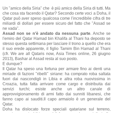
Un "amico della Siria" che è più amico della Siria di tutti. Ma
che cosa sta facendo il Qatar? Secondo certe voci a Doha, il
Qatar può aver speso qualcosa come l'incredibile cifra di tre
miliardi di dollari per essere sicuro del fatto che "Assad se
ne vada".
Assad non se n'è andato da nessuna parte
. Anche se
l'emiro del Qatar Hamad bin Khalifa al Thani ha deposto se
stesso questa settimana per lasciare il trono a quello che era
il suo erede apparente, il figlio Tamim Bin Hamad al Thani
(cfr. We are all Qataris now, Asia Times online, 26 giugno
2013), Bashar al Assad resta al suo posto.
E dunque?
Il Qatar ha speso una fortuna per armare fino ai denti una
miriade di fazioni "ribelli" siriane: ha comprato roba saltata
fuori dai nascondigli in Libia e altra roba nuovissima in
Croazia, tutta fatta arrivare come cargo e distribuita dai
servizi turchi; esiste anche un altro canale di
approvvigionamento di armi fatto dai sunniti libanesi, che
fanno capo ai sauditi.Il capo armaiolo è un generale del
Qatar.
Doha ha dislocato forze speciali qatariane sul terreno,