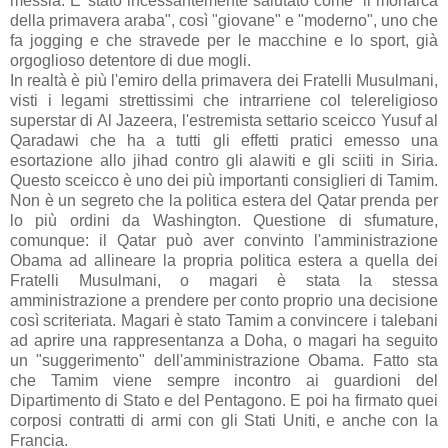
messia. E' stato incessantemente salutato come "il monarca
della primavera araba", così "giovane" e "moderno", uno che
fa jogging e che stravede per le macchine e lo sport, già
orgoglioso detentore di due mogli.
In realtà è più l'emiro della primavera dei Fratelli Musulmani,
visti i legami strettissimi che intrarriene col telereligioso
superstar di Al Jazeera, l'estremista settario sceicco Yusuf al
Qaradawi che ha a tutti gli effetti pratici emesso una
esortazione allo jihad contro gli alawiti e gli sciiti in Siria.
Questo sceicco è uno dei più importanti consiglieri di Tamim.
Non è un segreto che la politica estera del Qatar prenda per
lo più ordini da Washington. Questione di sfumature,
comunque: il Qatar può aver convinto l'amministrazione
Obama ad allineare la propria politica estera a quella dei
Fratelli Musulmani, o magari è stata la stessa
amministrazione a prendere per conto proprio una decisione
così scriteriata. Magari è stato Tamim a convincere i talebani
ad aprire una rappresentanza a Doha, o magari ha seguito
un "suggerimento" dell'amministrazione Obama. Fatto sta
che Tamim viene sempre incontro ai guardioni del
Dipartimento di Stato e del Pentagono. E poi ha firmato quei
corposi contratti di armi con gli Stati Uniti, e anche con la
Francia.