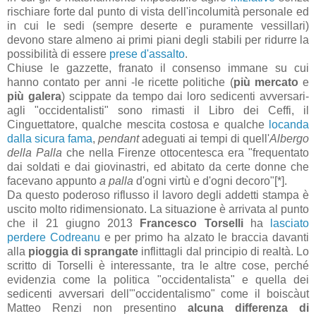
rischiare forte dal punto di vista dell'incolumità personale ed
in cui le sedi (sempre deserte e puramente vessillari)
devono stare almeno ai primi piani degli stabili per ridurre la
possibilità di essere
prese d'assalto
.
Chiuse le gazzette, franato il consenso immane su cui
hanno contato per anni -le ricette politiche (
più mercato
e
più galera
) scippate da tempo dai loro sedicenti avversari-
agli "occidentalisti" sono rimasti il Libro dei Ceffi, il
Cinguettatore, qualche mescita costosa e qualche
locanda
dalla sicura fama
,
pendant
adeguati ai tempi di quell'
Albergo
della Palla
che nella Firenze ottocentesca era "frequentato
dai soldati e dai giovinastri, ed abitato da certe donne che
facevano appunto
a palla
d'ogni virtù e d'ogni decoro"[*].
Da questo poderoso riflusso il lavoro degli addetti stampa è
uscito molto ridimensionato. La situazione è arrivata al punto
che il 21 giugno 2013
Francesco Torselli
ha
lasciato
perdere Codreanu
e per primo ha alzato le braccia davanti
alla
pioggia di sprangate
inflittagli dal principio di realtà. Lo
scritto di Torselli è interessante, tra le altre cose, perché
evidenzia come la politica "occidentalista" e quella dei
sedicenti avversari dell'"occidentalismo" come il boiscàut
Matteo Renzi non presentino
alcuna differenza di