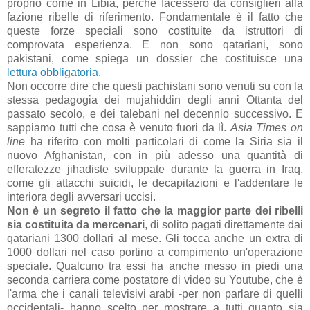
proprio come in Libia, perché facessero da consiglieri alla
fazione ribelle di riferimento. Fondamentale è il fatto che
queste forze speciali sono costituite da istruttori di
comprovata esperienza. E non sono qatariani, sono
pakistani, come spiega un dossier che costituisce una
lettura obbligatoria
.
Non occorre dire che questi pachistani sono venuti su con la
stessa pedagogia dei mujahiddin degli anni Ottanta del
passato secolo, e dei talebani nel decennio successivo. E
sappiamo tutti che cosa è venuto fuori da lì.
Asia Times on
line
ha riferito con molti particolari di come la Siria sia il
nuovo Afghanistan, con in più adesso una quantità di
efferatezze jihadiste sviluppate durante la guerra in Iraq,
come gli attacchi suicidi, le decapitazioni e l'addentare le
interiora degli avversari uccisi.
Non è un segreto il fatto che la maggior parte dei ribelli
sia costituita da mercenari
, di solito pagati direttamente dai
qatariani 1300 dollari al mese. Gli tocca anche un extra di
1000 dollari nel caso portino a compimento un'operazione
speciale. Qualcuno tra essi ha anche messo in piedi una
seconda carriera come postatore di video su Youtube, che è
l'arma che i canali televisivi arabi -per non parlare di quelli
occidentali- hanno scelto per mostrare a tutti quanto sia