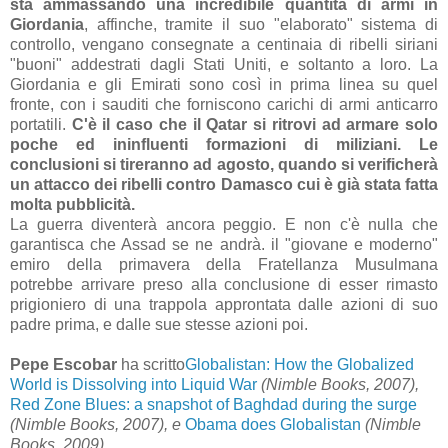
sta ammassando una incredibile quantità di armi in
Giordania
, affinche, tramite il suo "elaborato" sistema di
controllo, vengano consegnate a centinaia di ribelli siriani
"buoni" addestrati dagli Stati Uniti, e soltanto a loro. La
Giordania e gli Emirati sono così in prima linea su quel
fronte, con i sauditi che forniscono carichi di armi anticarro
portatili.
C'è il caso che il Qatar si ritrovi ad armare solo
poche ed ininfluenti formazioni di miliziani. Le
conclusioni si tireranno ad agosto, quando si verificherà
un attacco dei ribelli contro Damasco cui è già stata fatta
molta pubblicità.
La guerra diventerà ancora peggio. E non c'è nulla che
garantisca che Assad se ne andrà. il "giovane e moderno"
emiro della primavera della Fratellanza Musulmana
potrebbe arrivare preso alla conclusione di esser rimasto
prigioniero di una trappola approntata dalle azioni di suo
padre prima, e dalle sue stesse azioni poi.
Pepe Escobar
ha scritto
Globalistan: How the Globalized
World is Dissolving into Liquid War
(Nimble Books, 2007),
Red Zone Blues: a snapshot of Baghdad during the surge
(Nimble Books, 2007), e
Obama does Globalistan
(Nimble
Books, 2009).