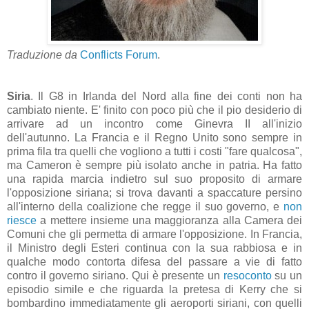
Traduzione da
Conflicts Forum
.
Siria
. Il G8 in Irlanda del Nord alla fine dei conti non ha
cambiato niente. E' finito con poco più che il pio desiderio di
arrivare ad un incontro come Ginevra II all'inizio
dell'autunno. La Francia e il Regno Unito sono sempre in
prima fila tra quelli che vogliono a tutti i costi "fare qualcosa",
ma Cameron è sempre più isolato anche in patria. Ha fatto
una rapida marcia indietro sul suo proposito di armare
l'opposizione siriana; si trova davanti a spaccature persino
all'interno della coalizione che regge il suo governo, e
non
riesce
a mettere insieme una maggioranza alla Camera dei
Comuni che gli permetta di armare l'opposizione. In Francia,
il Ministro degli Esteri continua con la sua rabbiosa e in
qualche modo contorta difesa del passare a vie di fatto
contro il governo siriano. Qui è presente un
resoconto
su un
episodio simile e che riguarda la pretesa di Kerry che si
bombardino immediatamente gli aeroporti siriani, con quelli