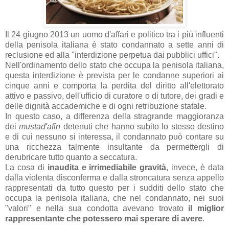
Il 24 giugno 2013 un uomo d'affari e politico tra i più influenti
della penisola italiana è stato condannato a sette anni di
reclusione ed alla "interdizione perpetua dai pubblici uffici".
Nell'ordinamento dello stato che occupa la penisola italiana,
questa interdizione è prevista per le condanne superiori ai
cinque anni e comporta la perdita del diritto all'elettorato
attivo e passivo, dell'ufficio di curatore o di tutore, dei gradi e
delle dignità accademiche e di ogni retribuzione statale.
In questo caso, a differenza della stragrande maggioranza
dei
mustad'afin
detenuti che hanno subito lo stesso destino
e di cui nessuno si interessa, il condannato può contare su
una ricchezza talmente insultante da permettergli di
derubricare tutto quanto a seccatura.
La cosa di
inaudita e irrimediabile gravità
, invece, è data
dalla violenta disconferma e dalla stroncatura senza appello
rappresentati da tutto questo per i sudditi dello stato che
occupa la penisola italiana, che nel condannato, nei suoi
"valori" e nella sua condotta avevano trovato
il miglior
rappresentante che potessero mai sperare di avere
.