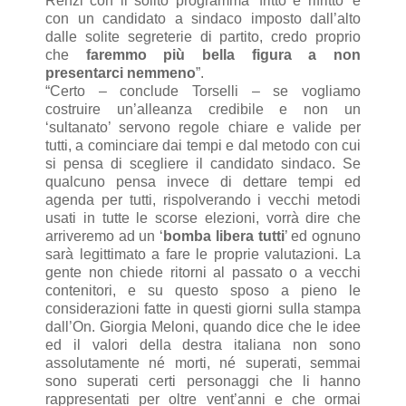
Renzi con il solito programma ‘fritto e rifritto’ e
con un candidato a sindaco imposto dall’alto
dalle solite segreterie di partito, credo proprio
che
faremmo più bella figura a non
presentarci nemmeno
”.
“Certo – conclude Torselli – se vogliamo
costruire un’alleanza credibile e non un
‘sultanato’ servono regole chiare e valide per
tutti, a cominciare dai tempi e dal metodo con cui
si pensa di scegliere il candidato sindaco. Se
qualcuno pensa invece di dettare tempi ed
agenda per tutti, rispolverando i vecchi metodi
usati in tutte le scorse elezioni, vorrà dire che
arriveremo ad un ‘
bomba libera tutti
’ ed ognuno
sarà legittimato a fare le proprie valutazioni. La
gente non chiede ritorni al passato o a vecchi
contenitori, e su questo sposo a pieno le
considerazioni fatte in questi giorni sulla stampa
dall’On. Giorgia Meloni, quando dice che le idee
ed il valori della destra italiana non sono
assolutamente né morti, né superati, semmai
sono superati certi personaggi che li hanno
rappresentati per oltre vent’anni e che ormai