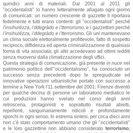
quindici anni di materiali. Dal 2001 al 2011 gli
"occidentalisti" lo hanno letteralmente allagato ogni giorno
di comunicati: un numero crescente di gazzette li riportava
fedelmente e tutti erano contenti: gli "occidentalisti" perché
l'insihurézza, i'ddegràdo e i'tterrorismo
, e i gazzettieri perché
l'insihurézza, i'ddegràdo e i'tterrorismo
. Gli uni mantenevano
un clima sociale elettoralmente profittevole, fatto di sospetto
reciproco, diffidenza ed aperta criminalizzazione di qualsiasi
forma di vita associata; gli altri accedevano ad ottimi redditi
senza muoversi dalla climatizzazione degli uffici.
Questa strategia di comunicazione, già presente
in nuce
nel
patrimonio politico dell'"occidentalismo", ha conosciuto un
successo senza precedenti dopo le spregiudicate ed
innovative operazioni urbanistiche portate con successo a
termine a New York l'11 settembre del 2001: Firenze diventò
per qualche decina di persone un laboratorio mediatico le
cui produzioni hanno svelato nel corso degli anni
retroscena, protagonisti e soprattutto risultati abietti,
repellenti, sanguinariamente ridicoli e profondamente
sporchi in ogni senso. In estrema sintesi, per circa dieci anni
non c'è stato comportamento umano che gli "occidentalisti"
e le loro gazzettine non abbiano considerato
terrorismo
,