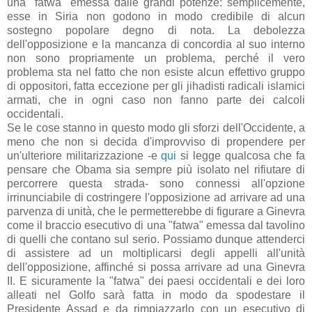
una "fatwa" emessa dalle grandi potenze: semplicemente,
esse in Siria non godono in modo credibile di alcun
sostegno popolare degno di nota. La debolezza
dell'opposizione e la mancanza di concordia al suo interno
non sono propriamente un problema, perché il vero
problema sta nel fatto che non esiste alcun effettivo gruppo
di oppositori, fatta eccezione per gli jihadisti radicali islamici
armati, che in ogni caso non fanno parte dei calcoli
occidentali.
Se le cose stanno in questo modo gli sforzi dell'Occidente, a
meno che non si decida d'improvviso di propendere per
un'ulteriore militarizzazione -e
qui
si legge qualcosa che fa
pensare che Obama sia sempre più isolato nel rifiutare di
percorrere questa strada- sono connessi all'opzione
irrinunciabile di costringere l'opposizione ad arrivare ad una
parvenza di unità, che le permetterebbe di figurare a Ginevra
come il braccio esecutivo di una "fatwa" emessa dal tavolino
di quelli che contano sul serio. Possiamo dunque attenderci
di assistere ad un moltiplicarsi degli appelli all'unità
dell'opposizione, affinché si possa arrivare ad una Ginevra
II. E sicuramente la "fatwa" dei paesi occidentali e dei loro
alleati nel Golfo sarà fatta in modo da spodestare il
Presidente Assad e da rimpiazzarlo con un esecutivo di