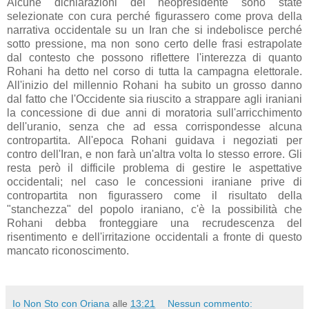
Alcune dichiarazioni del neopresidente sono state
selezionate con cura perché figurassero come prova della
narrativa occidentale su un Iran che si indebolisce perché
sotto pressione, ma non sono certo delle frasi estrapolate
dal contesto che possono riflettere l'interezza di quanto
Rohani ha detto nel corso di tutta la campagna elettorale.
All'inizio del millennio Rohani ha subito un grosso danno
dal fatto che l'Occidente sia riuscito a strappare agli iraniani
la concessione di due anni di moratoria sull'arricchimento
dell'uranio, senza che ad essa corrispondesse alcuna
contropartita. All'epoca Rohani guidava i negoziati per
contro dell'Iran, e non farà un'altra volta lo stesso errore. Gli
resta però il difficile problema di gestire le aspettative
occidentali; nel caso le concessioni iraniane prive di
contropartita non figurassero come il risultato della
"stanchezza" del popolo iraniano, c'è la possibilità che
Rohani debba fronteggiare una recrudescenza del
risentimento e dell'irritazione occidentali a fronte di questo
mancato riconoscimento.
Io Non Sto con Oriana
alle
13:21
Nessun commento: