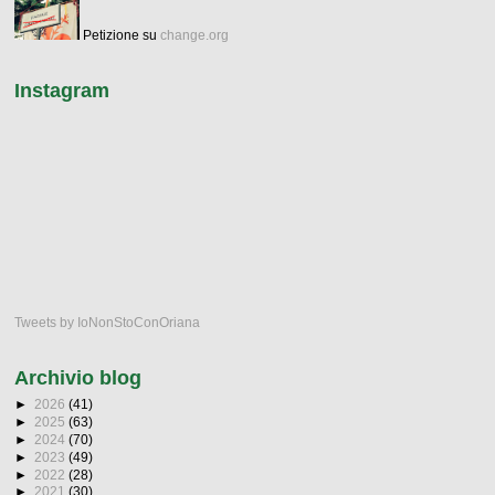
Petizione su
change.org
Instagram
Tweets by IoNonStoConOriana
Archivio blog
►
2026
(41)
►
2025
(63)
►
2024
(70)
►
2023
(49)
►
2022
(28)
►
2021
(30)