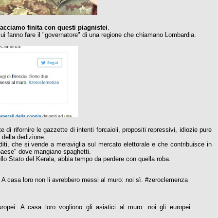
 facciamo finita con questi piagnistei
.
cui fanno fare il "governatore" di una regione che chiamano Lombardia.
i rifornire le gazzette di intenti forcaioli, propositi repressivi, idiozie pure
 della dedizione.
diti, che si vende a meraviglia sul mercato elettorale e che contribuisce in
l "paese" dove mangiano spaghetti.
lo Stato del Kerala, abbia tempo da perdere con quella roba.
. A casa loro non li avrebbero messi al muro: noi sì. #zeroclemenza
opei. A casa loro vogliono gli asiatici al muro: noi gli europei.