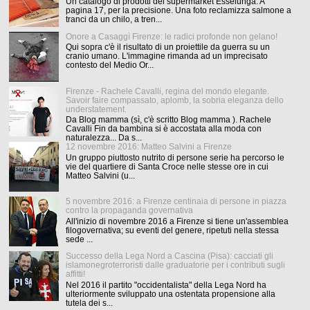
Un catalogo di prodotti dei supermarket Esselunga. A
pagina 17, per la precisione. Una foto reclamizza salmone a
tranci da un chilo, a tren...
Onore a Casaggì Firenze: le radici profonde non gelano!
Qui sopra c'è il risultato di un proiettile da guerra su un
cranio umano. L'immagine rimanda ad un imprecisato
contesto del Medio Or...
Firenze - Rachele Cavalli, regina del mondo elegante.
Savoir faire compassato, aplomb, la sobria eleganza dello
understatement.
Da Blog mamma (sì, c'è scritto Blog mamma ). Rachele
Cavalli Fin da bambina si è accostata alla moda con
naturalezza... Da s...
12 novembre 2016: Matteo Salvini a Firenze
Un gruppo piuttosto nutrito di persone serie ha percorso le
vie del quartiere di Santa Croce nelle stesse ore in cui
Matteo Salvini (u...
5 novembre 2016: a Firenze centinaia di persone in piazza
contro la propaganda governativa
All'inizio di novembre 2016 a Firenze si tiene un'assemblea
filogovernativa; su eventi del genere, ripetuti nella stessa
sede ...
Successo della Lega Nord a Cascina (Pisa): cacciati gli
islamonegroterroristi dalle graduatorie per i contributi sugli
affitti!
Nel 2016 il partito "occidentalista" della Lega Nord ha
ulteriormente sviluppato una ostentata propensione alla
tutela dei s...