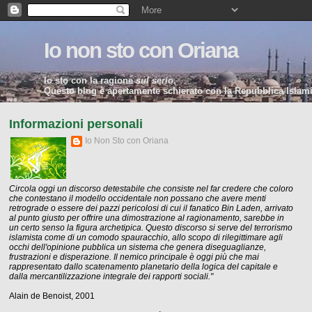
Io non sto con Oriana
Io sto con la ragione
sul serio
.
Questo blog è apertamente schierato con la Repubblica Islamic
Informazioni personali
Io Non Sto con Oriana
Circola oggi un discorso detestabile che consiste nel far credere che coloro
che contestano il modello occidentale non possano che avere menti
retrograde o essere dei pazzi pericolosi di cui il fanatico Bin Laden, arrivato
al punto giusto per offrire una dimostrazione al ragionamento, sarebbe in
un certo senso la figura archetipica. Questo discorso si serve del terrorismo
islamista come di un comodo spauracchio, allo scopo di rilegittimare agli
occhi dell'opinione pubblica un sistema che genera diseguaglianze,
frustrazioni e disperazione. Il nemico principale è oggi più che mai
rappresentato dallo scatenamento planetario della logica del capitale e
dalla mercantilizzazione integrale dei rapporti sociali."
Alain de Benoist, 2001