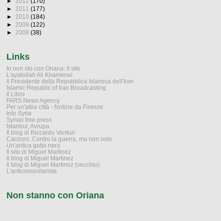
►
2012
(170)
►
2011
(177)
►
2010
(184)
►
2009
(122)
►
2008
(38)
Links
Io non sto con Oriana: il sito
L'ayatollah Ali Khamenei
Il Presidente della Repubblica Islamica dell'Iran
Islamic Republic of Iran Broadcasting
Il Libro
FARS News Agency
Per un'altra città - Notizie da Firenze
Info Syrie
Syrian free press
Istanbul, Avrupa
Il blog di Riccardo Venturi
Canzoni. Contro la guerra, ma non solo
Un'antica gatta nera
Il sito di Miguel Martinez
Il blog di Miguel Martinez
Il blog di Miguel Martinez (vecchio)
L'anticomunitarista
Non stanno con Oriana