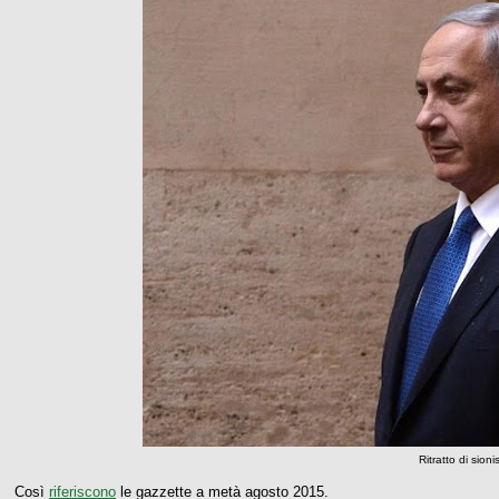
Ritratto di sion
Così
riferiscono
le gazzette a metà agosto 2015.