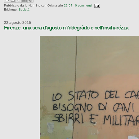
Pubblicato da
Io Non Sto con Oriana
alle
22:54
0 commenti
Etichette:
Società
22 agosto 2015
Firenze: una sera d'agosto n'i'ddegràdo e nell'insihurézza