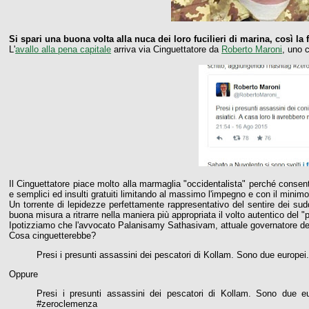
Si spari una buona volta alla nuca dei loro fucilieri di marina, così la
L'
avallo alla pena capitale
arriva via Cinguettatore da
Roberto Maroni
, uno 
Il Cinguettatore piace molto alla marmaglia "occidentalista" perché consente d
e semplici ed insulti gratuiti limitando al massimo l'impegno e con il minimo
Un torrente di lepidezze perfettamente rappresentativo del sentire dei sud
buona misura a ritrarre nella maniera più appropriata il volto autentico de
Ipotizziamo che l'avvocato Palanisamy Sathasivam, attuale governatore del
Cosa cinguetterebbe?
Presi i presunti assassini dei pescatori di Kollam. Sono due europei
Oppure
Presi i presunti assassini dei pescatori di Kollam. Sono due eur
#zeroclemenza