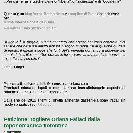
...Per chi ne ha le tasche piene di "libertà", di "sicurezza" e di "Occidente".
Questo è un
blog Verde Rosso Nero
e
complice di Putin
che aderisce
alla
Prima Internazionale dell'Odio
.
Visualizza il mio profilo completo
"Il ribelle è il singolo, l’uomo concreto che agisce nel caso concreto. Per
sapere che cosa sia giusto non ha bisogno di leggi, né di qualche giurista
di partito. Il ribelle attinge alle fonti della moralità non ancora disperse nei
canali delle istituzioni. Qui, purché in lui sopravviva una qualche purezza…
tutto diventa semplice".
Ernst Jünger
Per contatti, scrivere a info@iononstoconoriana.com.
Eventuali minacce, legali e non, saranno immediatamente esposte al
pubblico ludibrio in questa stessa sede.
Dalla fine del 2022 i temi di stretta attinenza gazzettiera sono trattati (in
modo sbrigativo) su
Poliverso
.
Petizione: togliere Oriana Fallaci dalla
toponomastica fiorentina