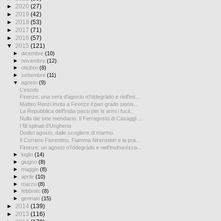
►
2020
(27)
►
2019
(42)
►
2018
(53)
►
2017
(71)
►
2016
(57)
▼
2015
(121)
►
dicembre
(10)
►
novembre
(12)
►
ottobre
(8)
►
settembre
(11)
▼
agosto
(9)
L'esodo
Firenze: una sera d'agosto n'i'ddegràdo e nell'ins...
Matteo Renzi invita a Firenze il pari grado sionis...
La Repubblica dell'India passi per le armi i fucil...
Nulla die sine mendacio. Il Ferragosto di Casaggì ...
I fili spinati d'Ungheria
Dodici agosto, dalle scogliere di marmo.
Il Corriere Fiorentino, Fiamma Nirenstein e la pra...
Firenze: un agosto n'i'ddegràdo e nell'insihurézza...
►
luglio
(14)
►
giugno
(8)
►
maggio
(8)
►
aprile
(10)
►
marzo
(8)
►
febbraio
(8)
►
gennaio
(15)
►
2014
(139)
►
2013
(116)