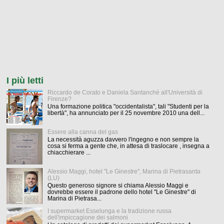
I più letti
Riccardo de Corato e Daniela Santanché all'Università di
Firenze?
Una formazione politica "occidentalista", tali "Studenti per la
libertà", ha annunciato per il 25 novembre 2010 una dell...
Essere alla canna del gas
La necessità aguzza davvero l'ingegno e non sempre la
cosa si ferma a gente che, in attesa di traslocare , insegna a
chiacchierare ...
Alessio Maggi, hotel "Le Ginestre", Marina di Pietrasanta
(LU)
Questo generoso signore si chiama Alessio Maggi e
dovrebbe essere il padrone dello hotel "Le Ginestre" di
Marina di Pietrasa...
I supermarket Esselunga e la tradizione russa
dell'impiccagione dei salmoni