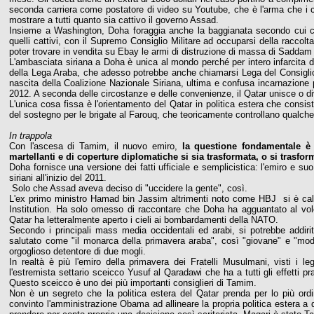
seconda carriera come postatore di video su Youtube, che è l'arma che i can
mostrare a tutti quanto sia cattivo il governo Assad.
Insieme a Washington, Doha foraggia anche la baggianata secondo cui ci 
quelli cattivi, con il Supremo Consiglio Militare ad occuparsi della raccol
poter trovare in vendita su Ebay le armi di distruzione di massa di Saddam
L'ambasciata siriana a Doha è unica al mondo perché per intero infarcita di
della Lega Araba, che adesso potrebbe anche chiamarsi Lega del Consiglio p
nascita della Coalizione Nazionale Siriana, ultima e confusa incarnazione p
2012. A seconda delle circostanze e delle convenienze, il Qatar unisce o d
L'unica cosa fissa è l'orientamento del Qatar in politica estera che cons
del sostegno per le brigate al Farouq, che teoricamente controllano qualch
In trappola
Con l'ascesa di Tamim, il nuovo emiro,
la questione fondamentale è 
martellanti e di coperture diplomatiche si sia trasformata, o si trasfor
Doha fornisce una versione dei fatti ufficiale e semplicistica: l'emiro e 
siriani all'inizio del 2011.
Solo che Assad aveva deciso di "uccidere la gente", così.
L'ex primo ministro Hamad bin Jassim altrimenti noto come HBJ si è cal
Institution. Ha solo omesso di raccontare che Doha ha agguantato al volo l
Qatar ha letteralmente aperto i cieli ai bombardamenti della NATO.
Secondo i principali mass media occidentali ed arabi, si potrebbe add
salutato come "il monarca della primavera araba", così "giovane" e "mod
orgoglioso detentore di due mogli.
In realtà è più l'emiro della primavera dei Fratelli Musulmani, visti i le
l'estremista settario sceicco Yusuf al Qaradawi che ha a tutti gli effetti pra
Questo sceicco è uno dei più importanti consiglieri di Tamim.
Non è un segreto che la politica estera del Qatar prenda per lo più or
convinto l'amministrazione Obama ad allineare la propria politica estera a