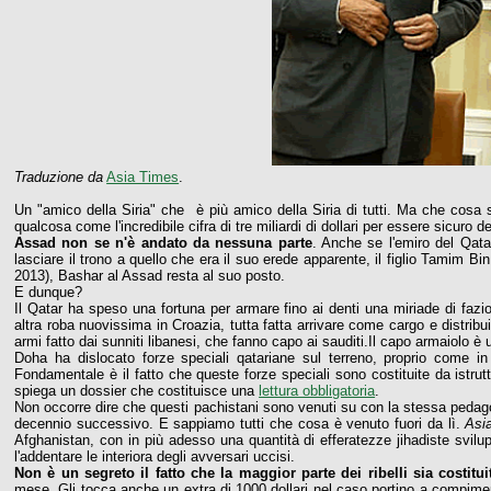
Traduzione da
Asia Times
.
Un "amico della Siria" che è più amico della Siria di tutti. Ma che cosa
qualcosa come l'incredibile cifra di tre miliardi di dollari per essere sicuro
Assad non se n'è andato da nessuna parte
. Anche se l'emiro del Qat
lasciare il trono a quello che era il suo erede apparente, il figlio Tamim 
2013), Bashar al Assad resta al suo posto.
E dunque?
Il Qatar ha speso una fortuna per armare fino ai denti una miriade di fazion
altra roba nuovissima in Croazia, tutta fatta arrivare come cargo e distribu
armi fatto dai sunniti libanesi, che fanno capo ai sauditi.Il capo armaiolo è 
Doha ha dislocato forze speciali qatariane sul terreno, proprio come in L
Fondamentale è il fatto che queste forze speciali sono costituite da istr
spiega un dossier che costituisce una
lettura obbligatoria
.
Non occorre dire che questi pachistani sono venuti su con la stessa pedago
decennio successivo. E sappiamo tutti che cosa è venuto fuori da lì.
Asi
Afghanistan, con in più adesso una quantità di efferatezze jihadiste svilup
l'addentare le interiora degli avversari uccisi.
Non è un segreto il fatto che la maggior parte dei ribelli sia costitu
mese. Gli tocca anche un extra di 1000 dollari nel caso portino a compim