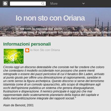
Io non sto con Oriana
Io sto con la ragione
sul serio
.
Questo blog è apertamente schierato con la Repubblica Islamic
Informazioni personali
Io Non Sto con Oriana
Circola oggi un discorso detestabile che consiste nel far credere che coloro
che contestano il modello occidentale non possano che avere menti
retrograde o essere dei pazzi pericolosi di cui il fanatico Bin Laden, arrivato
al punto giusto per offrire una dimostrazione al ragionamento, sarebbe in
un certo senso la figura archetipica. Questo discorso si serve del terrorismo
islamista come di un comodo spauracchio, allo scopo di rilegittimare agli
occhi dell'opinione pubblica un sistema che genera diseguaglianze,
frustrazioni e disperazione. Il nemico principale è oggi più che mai
rappresentato dallo scatenamento planetario della logica del capitale e
dalla mercantilizzazione integrale dei rapporti sociali."
Alain de Benoist, 2001