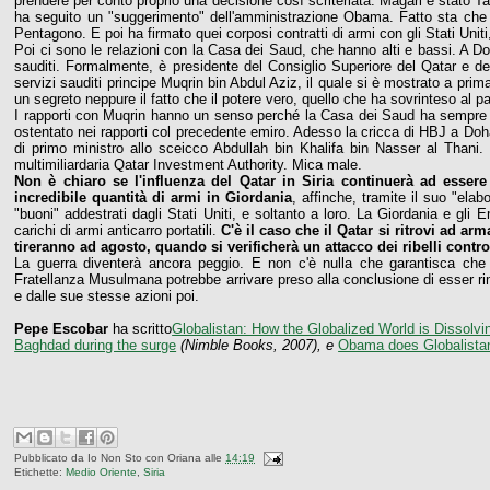
prendere per conto proprio una decisione così scriteriata. Magari è stato 
ha seguito un "suggerimento" dell'amministrazione Obama. Fatto sta che 
Pentagono. E poi ha firmato quei corposi contratti di armi con gli Stati Unit
Poi ci sono le relazioni con la Casa dei Saud, che hanno alti e bassi. A D
sauditi. Formalmente, è presidente del Consiglio Superiore del Qatar e del
servizi sauditi principe Muqrin bin Abdul Aziz, il quale si è mostrato a pr
un segreto neppure il fatto che il potere vero, quello che ha sovrinteso al
I rapporti con Muqrin hanno un senso perché la Casa dei Saud ha sempre 
ostentato nei rapporti col precedente emiro. Adesso la cricca di HBJ a D
di primo ministro allo sceicco Abdullah bin Khalifa bin Nasser al Thani
multimiliardaria Qatar Investment Authority. Mica male.
Non è chiaro se l'influenza del Qatar in Siria continuerà ad essere 
incredibile quantità di armi in Giordania
, affinche, tramite il suo "elab
"buoni" addestrati dagli Stati Uniti, e soltanto a loro. La Giordania e gli 
carichi di armi anticarro portatili.
C'è il caso che il Qatar si ritrovi ad ar
tireranno ad agosto, quando si verificherà un attacco dei ribelli contr
La guerra diventerà ancora peggio. E non c'è nulla che garantisca che
Fratellanza Musulmana potrebbe arrivare preso alla conclusione di esser rim
e dalle sue stesse azioni poi.
Pepe Escobar
ha scritto
Globalistan: How the Globalized World is Dissolvi
Baghdad during the surge
(Nimble Books, 2007), e
Obama does Globalista
Pubblicato da
Io Non Sto con Oriana
alle
14:19
Etichette:
Medio Oriente
,
Siria