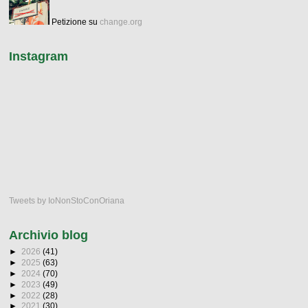
Petizione su
change.org
Instagram
Tweets by IoNonStoConOriana
Archivio blog
►
2026
(41)
►
2025
(63)
►
2024
(70)
►
2023
(49)
►
2022
(28)
►
2021
(30)