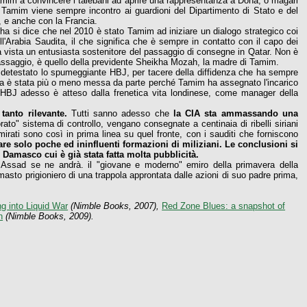
Tamim a convincere i talebani ad aprire una rappresentanza a Doha, o magari
Tamim viene sempre incontro ai guardioni del Dipartimento di Stato e del
i, e anche con la Francia.
oha si dice che nel 2010 è stato Tamim ad iniziare un dialogo strategico coi
l'Arabia Saudita, il che significa che è sempre in contatto con il capo dei
ima vista un entusiasta sostenitore del passaggio di consegne in Qatar. Non è
 passaggio, è quello della previdente Sheikha Mozah, la madre di Tamim.
detestato lo spumeggiante HBJ, per tacere della diffidenza che ha sempre
oha è stata più o meno messa da parte perché Tamim ha assegnato l'incarico
. HBJ adesso è atteso dalla frenetica vita londinese, come manager della
tanto rilevante.
Tutti sanno adesso che
la CIA sta ammassando una
orato" sistema di controllo, vengano consegnate a centinaia di ribelli siriani
Emirati sono così in prima linea su quel fronte, con i sauditi che forniscono
mare solo poche ed ininfluenti formazioni di miliziani. Le conclusioni si
o Damasco cui è già stata fatta molta pubblicità.
 Assad se ne andrà. il "giovane e moderno" emiro della primavera della
asto prigioniero di una trappola approntata dalle azioni di suo padre prima,
ng into Liquid War
(Nimble Books, 2007),
Red Zone Blues: a snapshot of
n
(Nimble Books, 2009).