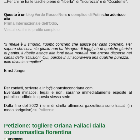
...Per chi ne ha le tasche piene di "libertà", di "sicurezza" e di "Occidente".
Questo è un
blog Verde Rosso Nero
e
complice di Putin
che aderisce
alla
Prima Internazionale dell'Odio
.
Visualizza il mio profilo completo
"Il ribelle è il singolo, l’uomo concreto che agisce nel caso concreto. Per
sapere che cosa sia giusto non ha bisogno di leggi, né di qualche giurista
di partito. Il ribelle attinge alle fonti della moralità non ancora disperse nei
canali delle istituzioni. Qui, purché in lui sopravviva una qualche purezza…
tutto diventa semplice".
Ernst Jünger
Per contatti, scrivere a info@iononstoconoriana.com.
Eventuali minacce, legali e non, saranno immediatamente esposte al
pubblico ludibrio in questa stessa sede.
Dalla fine del 2022 i temi di stretta attinenza gazzettiera sono trattati (in
modo sbrigativo) su
Poliverso
.
Petizione: togliere Oriana Fallaci dalla
toponomastica fiorentina