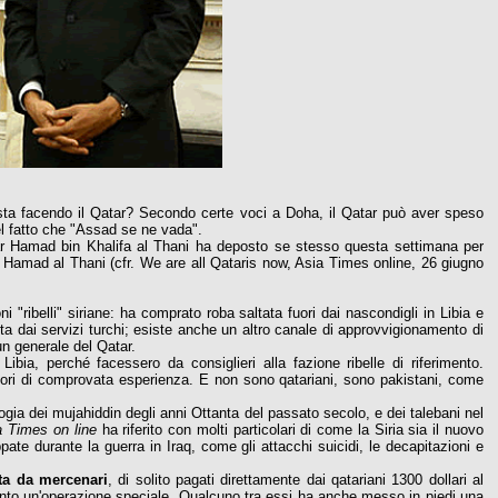
 sta facendo il Qatar? Secondo certe voci a Doha, il Qatar può aver speso
 del fatto che "Assad se ne vada".
ar Hamad bin Khalifa al Thani ha deposto se stesso questa settimana per
Bin Hamad al Thani (cfr. We are all Qataris now, Asia Times online, 26 giugno
i "ribelli" siriane: ha comprato roba saltata fuori dai nascondigli in Libia e
ita dai servizi turchi; esiste anche un altro canale di approvvigionamento di
un generale del Qatar.
ibia, perché facessero da consiglieri alla fazione ribelle di riferimento.
uttori di comprovata esperienza. E non sono qatariani, sono pakistani, come
gia dei mujahiddin degli anni Ottanta del passato secolo, e dei talebani nel
a Times on line
ha riferito con molti particolari di come la Siria sia il nuovo
pate durante la guerra in Iraq, come gli attacchi suicidi, le decapitazioni e
ita da mercenari
, di solito pagati direttamente dai qatariani 1300 dollari al
ento un'operazione speciale. Qualcuno tra essi ha anche messo in piedi una