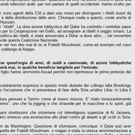
ali televisivi arabi -per non parlare di quelli occidentali- hanno scelto per
sono agenti della CIA a dare una mano per distinguere i ribelli buoni da
ta e della distribuzione delle armi. Chiunque creda a questo, crede anche di
 Hussein.
 "ribelli". La dura azione lobbystica del Qatar ha costretto i ventidue paesi
er la Cooperazione nel Golfo, ad assegnare ai ribelli il seggio siriano. La
olitica dei ribelli, è stata annunciata a Doha -e dove altro...- nel novembre
ivide questa Coalizione Nazionale.
iste nel non dire mai di no ai Fratelli Musulmani, come ad esempio nel caso
e sobborgo di Aleppo.
se quest'orgia di armi, di soldi a camionate, di azioni lobbystiche
merà mai, in qualche beneficio tangibile per l'emirato
.
suo figlio hanno ammonito Assad perché non reprimesse le prime proteste dei
colatamente espresso in questo modo durante dei colloqui lalla Brookings
'occasione che si presentava di fare della Siria un'altra Libia: in Libia il
irittura pensare a Tamim come al nuovo messia. E' stato incessantemente
erno", uno che fa jogging e che stravede per le macchine e lo sport, già
gami strettissimi che intrarriene col telereligioso superstar di Al Jazeera,
tici emesso una esortazione allo jihad contro gli alawiti e gli sciiti in Siria.
dini da Washington. Questione di sfumature, comunque: il Qatar può aver
 quella dei Fratelli Musulmani, o magari è stata la stessa amministrazione a