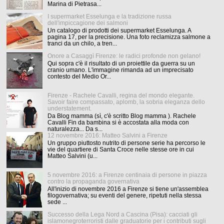
Marina di Pietrasa...
I supermarket Esselunga e la tradizione russa
dell'impiccagione dei salmoni
Un catalogo di prodotti dei supermarket Esselunga. A
pagina 17, per la precisione. Una foto reclamizza salmone a
tranci da un chilo, a tren...
Onore a Casaggì Firenze: le radici profonde non gelano!
Qui sopra c'è il risultato di un proiettile da guerra su un
cranio umano. L'immagine rimanda ad un imprecisato
contesto del Medio Or...
Firenze - Rachele Cavalli, regina del mondo elegante.
Savoir faire compassato, aplomb, la sobria eleganza dello
understatement.
Da Blog mamma (sì, c'è scritto Blog mamma ). Rachele
Cavalli Fin da bambina si è accostata alla moda con
naturalezza... Da s...
12 novembre 2016: Matteo Salvini a Firenze
Un gruppo piuttosto nutrito di persone serie ha percorso le
vie del quartiere di Santa Croce nelle stesse ore in cui
Matteo Salvini (u...
5 novembre 2016: a Firenze centinaia di persone in piazza
contro la propaganda governativa
All'inizio di novembre 2016 a Firenze si tiene un'assemblea
filogovernativa; su eventi del genere, ripetuti nella stessa
sede ...
Successo della Lega Nord a Cascina (Pisa): cacciati gli
islamonegroterroristi dalle graduatorie per i contributi sugli