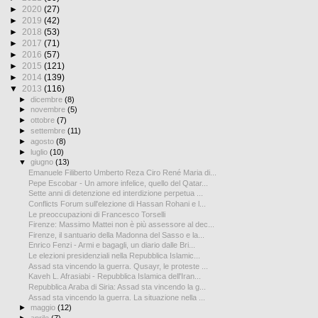
►
2020
(27)
►
2019
(42)
►
2018
(53)
►
2017
(71)
►
2016
(57)
►
2015
(121)
►
2014
(139)
▼
2013
(116)
►
dicembre
(8)
►
novembre
(5)
►
ottobre
(7)
►
settembre
(11)
►
agosto
(8)
►
luglio
(10)
▼
giugno
(13)
Emanuele Filiberto Umberto Reza Ciro René Maria di...
Pepe Escobar - Un amore infelice, quello del Qatar...
Sette anni di detenzione ed interdizione perpetua ...
Conflicts Forum sull'elezione di Hassan Rohani e l...
Le preoccupazioni di Francesco Torselli
Firenze: Massimo Mattei non è più assessore al dec...
Firenze, il santuario della Madonna del Sasso e la...
Enrico Fenzi - Armi e bagagli, un diario dalle Bri...
Le elezioni presidenziali nella Repubblica Islamic...
Assad sta vincendo la guerra. Qusayr, le proteste ...
Kaveh L. Afrasiabi - Repubblica Islamica dell'Iran...
Repubblica Araba di Siria: Assad sta vincendo la g...
Assad sta vincendo la guerra. La situazione nella ...
►
maggio
(12)