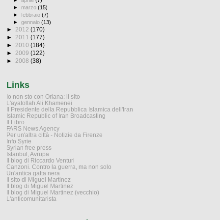
►
aprile
(7)
►
marzo
(15)
►
febbraio
(7)
►
gennaio
(13)
►
2012
(170)
►
2011
(177)
►
2010
(184)
►
2009
(122)
►
2008
(38)
Links
Io non sto con Oriana: il sito
L'ayatollah Ali Khamenei
Il Presidente della Repubblica Islamica dell'Iran
Islamic Republic of Iran Broadcasting
Il Libro
FARS News Agency
Per un'altra città - Notizie da Firenze
Info Syrie
Syrian free press
Istanbul, Avrupa
Il blog di Riccardo Venturi
Canzoni. Contro la guerra, ma non solo
Un'antica gatta nera
Il sito di Miguel Martinez
Il blog di Miguel Martinez
Il blog di Miguel Martinez (vecchio)
L'anticomunitarista