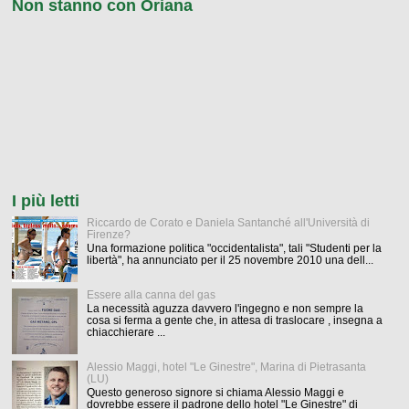
Non stanno con Oriana
I più letti
Riccardo de Corato e Daniela Santanché all'Università di
Firenze?
Una formazione politica "occidentalista", tali "Studenti per la
libertà", ha annunciato per il 25 novembre 2010 una dell...
Essere alla canna del gas
La necessità aguzza davvero l'ingegno e non sempre la
cosa si ferma a gente che, in attesa di traslocare , insegna a
chiacchierare ...
Alessio Maggi, hotel "Le Ginestre", Marina di Pietrasanta
(LU)
Questo generoso signore si chiama Alessio Maggi e
dovrebbe essere il padrone dello hotel "Le Ginestre" di