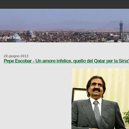
a dell'Iran.
28 giugno 2013
Pepe Escobar - Un amore infelice, quello del Qatar per la Siria