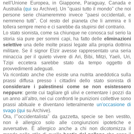
nell'Unione Europea, in Giappone, Paraguay, Canada e
Australia (
qui
su Archive). Un "quasi tutto il mondo" che noi
persone serie chiameremmo invece "paesi occidentali, e
nemmeno tutti". Col resto del pianeta che li ammira e li
tollera sempre meno e ci sarebbe da stupirsi del contrario.
Lo stato sionista, come sa chiunque ne conosca sul serio la
storia sia pure per sommi capi, ha fatto delle
eliminazioni
selettive
una delle molte prassi legate alla propria dottrina
militare. Se il signor Elzir avesse rappresentato una seria
minaccia per il quieto vivere di Ari, Bibi, Mitzi, Yaeli, Uri,
Tzipi eccetera sarebbe stato da tempo oggetto di
provvedimenti adeguati.
Va ricordato anche che esiste una nutrita aneddotica sulla
prassi diffusa presso i cittadini dello stato sionista di
considerare i palestinesi come se non esistessero
neppure
: gente cui tagliare gli ulivi e cementare i pozzi da
un anno all'altro, nei cui confronti le punizioni collettive sono
prassi abituale e diventano letteralmente
un'occasione di
svago
(
qui
su Archive).
Ora, l'"occidentalista" da gazzetta, specie se ben vestito,
non è allergico solo alle congiunzioni ipotetiche e
avversative. È allergico anche a chi non dicotomizza il