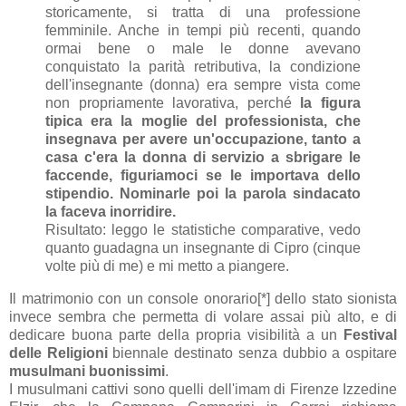
storicamente, si tratta di una professione
femminile. Anche in tempi più recenti, quando
ormai bene o male le donne avevano
conquistato la parità retributiva, la condizione
dell'insegnante (donna) era sempre vista come
non propriamente lavorativa, perché
la figura
tipica era la moglie del professionista, che
insegnava per avere un'occupazione, tanto a
casa c'era la donna di servizio a sbrigare le
faccende, figuriamoci se le importava dello
stipendio. Nominarle poi la parola sindacato
la faceva inorridire.
Risultato: leggo le statistiche comparative, vedo
quanto guadagna un insegnante di Cipro (cinque
volte più di me) e mi metto a piangere.
Il matrimonio con un console onorario[*] dello stato sionista
invece sembra che permetta di volare assai più alto, e di
dedicare buona parte della propria visibilità a un
Festival
delle Religioni
biennale destinato senza dubbio a ospitare
musulmani buonissimi
.
I musulmani cattivi sono quelli dell'imam di Firenze Izzedine