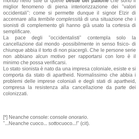
mondo nello stile di quelle
bestie del pallone
che sono il
miglior fenomeno di piena interiorizzazione dei "valori
occidentali": come si permette dunque il signor Elzir di
accennare alla
terribile complessità
di una situazione che i
sionisti di complemento gli hanno già usato la cortesia di
semplificare.
La pace degli "occidentalisti" contempla solo la
cancellazione dal mondo -possibilmente in senso fisico- di
chiunque abbia il torto di non piacergli. Che le persone serie
non abbiano alcun motivo per rapportarsi con loro è il
minimo che possa verificarsi.
Lo stato sionista è nato da una impresa coloniale, esiste e si
comporta da stato di apartheid. Normalissimo che abbia i
problemi delle imprese coloniali e degli stati di apartheid,
compresa la resistenza alla cancellazione da parte dei
colonizzati.
[*] Neanche console: console
onorario
.
"...Neanche cuoco...
sotto
cuoco...!" (cit).