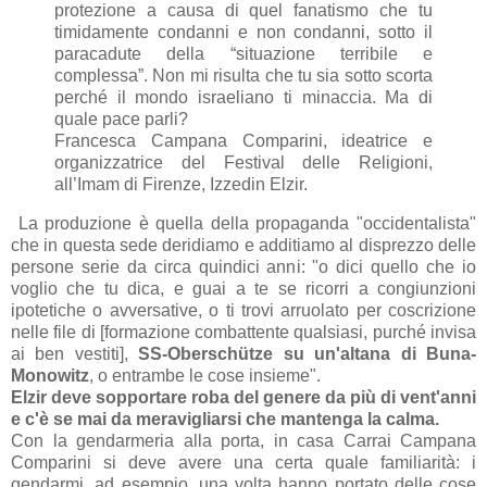
protezione a causa di quel fanatismo che tu
timidamente condanni e non condanni, sotto il
paracadute della “situazione terribile e
complessa”. Non mi risulta che tu sia sotto scorta
perché il mondo israeliano ti minaccia. Ma di
quale pace parli?
Francesca Campana Comparini, ideatrice e
organizzatrice del Festival delle Religioni,
all’Imam di Firenze, Izzedin Elzir.
La produzione è quella della propaganda "occidentalista"
che in questa sede deridiamo e additiamo al disprezzo delle
persone serie da circa quindici anni: "o dici quello che io
voglio che tu dica, e guai a te se ricorri a congiunzioni
ipotetiche o avversative, o ti trovi arruolato per coscrizione
nelle file di [formazione combattente qualsiasi, purché invisa
ai ben vestiti],
SS-Oberschütze su un'altana di Buna-
Monowitz
, o entrambe le cose insieme".
Elzir deve sopportare roba del genere da più di vent'anni
e c'è se mai da meravigliarsi che mantenga la calma.
Con la gendarmeria alla porta, in casa Carrai Campana
Comparini si deve avere una certa quale familiarità: i
gendarmi, ad esempio, una volta hanno portato delle cose