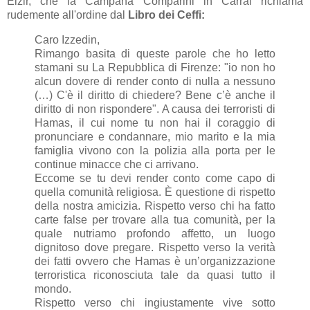
Elzir, che la Campana Comparini in Carrai richiama
rudemente all'ordine dal
Libro dei Ceffi:
Caro Izzedin,
Rimango basita di queste parole che ho letto
stamani su La Repubblica di Firenze: "io non ho
alcun dovere di render conto di nulla a nessuno
(…) C'è il diritto di chiedere? Bene c’è anche il
diritto di non rispondere". A causa dei terroristi di
Hamas, il cui nome tu non hai il coraggio di
pronunciare e condannare, mio marito e la mia
famiglia vivono con la polizia alla porta per le
continue minacce che ci arrivano.
Eccome se tu devi render conto come capo di
quella comunità religiosa. È questione di rispetto
della nostra amicizia. Rispetto verso chi ha fatto
carte false per trovare alla tua comunità, per la
quale nutriamo profondo affetto, un luogo
dignitoso dove pregare. Rispetto verso la verità
dei fatti ovvero che Hamas è un’organizzazione
terroristica riconosciuta tale da quasi tutto il
mondo.
Rispetto verso chi ingiustamente vive sotto