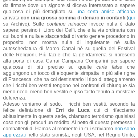
da firmare dove un signore si diceva interessato a sapere
qualcosa di più dettagliato su
una certa amica africana
arrivata
con una grossa somma di denaro in contanti
(
qui
su Archive). Sulle
continue minacce
invece nulla è dato
sapere: persino il Libro dei Ceffi, che è la via ordinaria con
cui buoni a nulla e sfaccendati di vario genere procedono in
proposito, non mostra nulla di inquietante né sulla
autoschedatura di Marco Carrai né su quella del Festival
delle Religioni. Più facile che la gendarmeria si ripresenti
alla porta di casa Carrai Campana Comparini per sapere
qualcosa di più preciso su quelle
carte false
che
aggiungono un tocco di eloquente simpatia in più alle righe
di Francesca, che ha col destinatario il tipo di atteggiamento
che i ricchi ben vestiti tengono nei confronti di chiunque sia
meno ricco, meno ben vestito e ipso facto tenuto a mostrare
deferenza.
Adesso veniamo al sodo. I ricchi ben vestiti, secondo la
felice definizione di
Erri de Luca
cui ci rifacciamo
abitualmente in questa sede, chiamano terrorismo qualsiasi
cosa non gli procuri un reddito. Al netto di questa premessa i
combattenti di Hamas al momento in cui scriviamo
non sono
apprezzati
nello stato sionista, negli USA, nel Regno Unito,