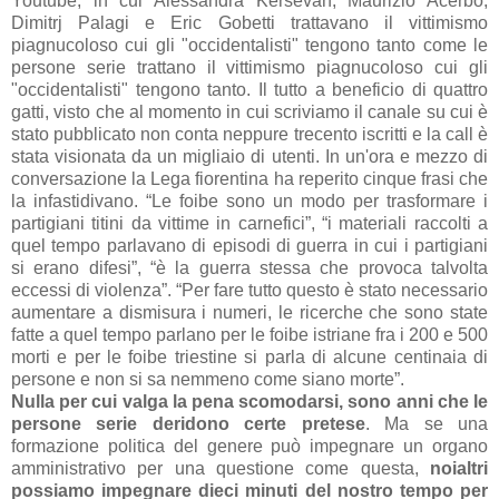
Youtube, in cui Alessandra Kersevan, Maurizio Acerbo,
Dimitrj Palagi e Eric Gobetti trattavano il vittimismo
piagnucoloso cui gli "occidentalisti" tengono tanto come le
persone serie trattano il vittimismo piagnucoloso cui gli
"occidentalisti" tengono tanto. Il tutto a beneficio di quattro
gatti, visto che al momento in cui scriviamo il canale su cui è
stato pubblicato non conta neppure trecento iscritti e la call è
stata visionata da un migliaio di utenti. In un'ora e mezzo di
conversazione la Lega fiorentina ha reperito cinque frasi che
la infastidivano. “Le foibe sono un modo per trasformare i
partigiani titini da vittime in carnefici”, “i materiali raccolti a
quel tempo parlavano di episodi di guerra in cui i partigiani
si erano difesi”, “è la guerra stessa che provoca talvolta
eccessi di violenza”. “Per fare tutto questo è stato necessario
aumentare a dismisura i numeri, le ricerche che sono state
fatte a quel tempo parlano per le foibe istriane fra i 200 e 500
morti e per le foibe triestine si parla di alcune centinaia di
persone e non si sa nemmeno come siano morte”.
Nulla per cui valga la pena scomodarsi, sono anni che le
persone serie deridono certe pretese
. Ma se una
formazione politica del genere può impegnare un organo
amministrativo per una questione come questa,
noialtri
possiamo impegnare dieci minuti del nostro tempo per