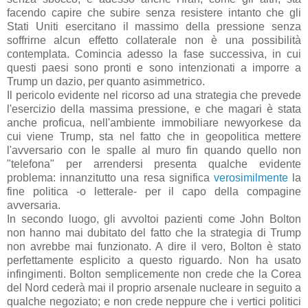
facendo capire che subire senza resistere intanto che gli
Stati Uniti esercitano il massimo della pressione senza
soffrirne alcun effetto collaterale non è una possibilità
contemplata. Comincia adesso la fase successiva, in cui
questi paesi sono pronti e sono intenzionati a imporre a
Trump un dazio, per quanto asimmetrico.
Il pericolo evidente nel ricorso ad una strategia che prevede
l'esercizio della massima pressione, e che magari è stata
anche proficua, nell'ambiente immobiliare newyorkese da
cui viene Trump, sta nel fatto che in geopolitica mettere
l'avversario con le spalle al muro fin quando quello non
"telefona" per arrendersi presenta qualche evidente
problema: innanzitutto una resa significa
verosimilmente
la
fine politica -o letterale- per il capo della compagine
avversaria.
In secondo luogo, gli avvoltoi pazienti come John Bolton
non hanno mai dubitato del fatto che la strategia di Trump
non avrebbe mai funzionato. A dire il vero, Bolton è stato
perfettamente esplicito a questo riguardo. Non ha usato
infingimenti. Bolton semplicemente non crede che la Corea
del Nord cederà mai il proprio arsenale nucleare in seguito a
qualche negoziato; e non crede neppure che i vertici politici