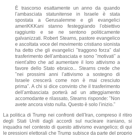
È trascorso esattamente un anno da quando
l'ambasciata statunitense in Israele è stata
spostata a Gerusalemme e gli evangelici
ameriKKKani stanno festeggiando l'obiettivo
raggiunto e se ne sentono politicamente
galvanizzati. Robert Stearns, pastore evangelico
e ascoltata voce del movimento cristiano sionista
ha detto che gli evangelici "traggono forza" dal
trasferimento dell'ambasciata e sono "motivati" a
nient'altro che ad aumentare il loro attivismo a
favore dello Stato ebraico... Stearns crede che
"nei prossimi anni l'attivismo a sostegno di
Israele crescerà come non è mai cresciuto
prima". A chi si dice convinto che il trasferimento
dell'ambasciata porterà ad un atteggiamento
accomodante e rilassato, Stearns risponde: "Non
avete ancora visto nulla. Questo è solo l'inizio."
La politica di Trump nei confronti dell'Iran, compreso il ritiro
degli Stati Uniti dagli accordi sul nucleare iraniano, si
inquadra nel contesto di questo attivismo evangelico; di qui
le pressioni elettorali che Trump subisce da parte del proprio