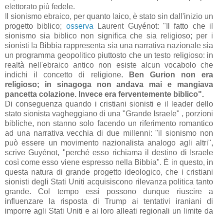
elettorato più fedele.
Il sionismo ebraico, per quanto laico, è stato sin dall'inizio un
progetto biblico;
osserva
Laurent Guyénot: "Il fatto che il
sionismo sia biblico non significa che sia religioso; per i
sionisti la Bibbia rappresenta sia una narrativa nazionale sia
un programma geopolitico piuttosto che un testo religioso: in
realtà nell'ebraico antico non esiste alcun vocabolo che
indichi il concetto di religione
. Ben Gurion non era
religioso; in sinagoga non andava mai e mangiava
pancetta colazione. Invece era ferventemente biblico".
Di conseguenza quando i cristiani sionisti e il leader dello
stato sionista vagheggiano di una "Grande Israele" , porzioni
bibliche, non stanno solo facendo un riferimento romantico
ad una narrativa vecchia di due millenni: "il sionismo non
può essere un movimento nazionalista analogo agli altri",
scrive Guyénot, "perché esso richiama il destino di Israele
così come esso viene espresso nella Bibbia". È in questo, in
questa natura di grande progetto ideologico, che i cristiani
sionisti degli Stati Uniti acquisiscono rilevanza politica tanto
grande. Col tempo essi possono dunque riuscire a
influenzare la risposta di Trump ai tentativi iraniani di
imporre agli Stati Uniti e ai loro alleati regionali un limite da