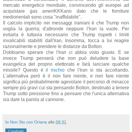
mercato energetico mondiale, convincendo gli europei ad
acquistare gas ameriKKKano dato che le forniture
mediorientali sono cosa "inaffidabile".
Il calcolo implicito nei messaggi iraniani è che Trump non
voglia la guerra; d'altronde neppure l'Iran la vuole. Per
evitarla è tuttavia necessario che Trump rispetti i limiti
invalicabili stabiliti dall'Iran. Insomma, tocca a lui reagire
razionalmente e prendere le distanze da Bolton.
Dobbiamo sperare che l'Iran ci abbia visto giusto. E se
invece Trump penserà che non può deludere la base
evangelica del proprio elettorato e farà lanciare qualche
missile? Questo è
il rischio
che l'Iran si sta accollando.
L'alternativa però è il non fare niente, e non fare niente
significa più probabilmente agevolare il percorso di minacce
sempre più gravi cui sta pensando Bolton, destinato a tenere
Trump sotto pressione fino a pensare che l'unica alternativa
sia dare la parola al cannone.
Io Non Sto con Oriana
alle
09:31
Condividi