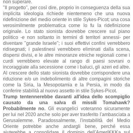
non superare.
"Il progetto", per così dire, proprio in conseguenza della sua
implicita ideologia richiede nientemeno che una nuova
ridefinizione del medio oriente in stile Sykes-Picot; una cosa
verosimilmente problematica come lo fu la ridefinizione
originale. Lo stato sionista dovrebbe crescere sul piano
politico -e non soltanto in termini di territori annessi- per
diventare "grande Israele"; i suoi effettivi confini verrebbero
ridisegnati; i palestinesi verrebbero eliminati dalla scena,
dispersi divisi, e le altre minoranze etniche regionali come i
curdi verrebbero elevate al rango di paesi sovrani o
incoraggiate alla secessione come i baluci, gli azeri ed altre.
Al crescere dello stato sionista dovrebbe corrispondere una
riduzione e/o un indebolimento di altre compagini storiche
come la Siria, la Mesopotamia e la Persia, in modo da
conferire stabilità al nuovo assetto in stile Sykes-Picot.
Trump tentennerebbe davanti all'idea dello scompiglio
causato da una salva di missili Tomahawk?
Probabilmente no.
Gli evangelici voteranno sicuramente
per lui nel 2020 anche solo per aver trasferito l'ambasciata a
Gerusalemme. Paradossalmente, l'instabilità del Medio
Oriente potrebbe anche andargli bene, perché essa
aiuterebbe a consolidare il dominio dell'AmeriKKKa sul