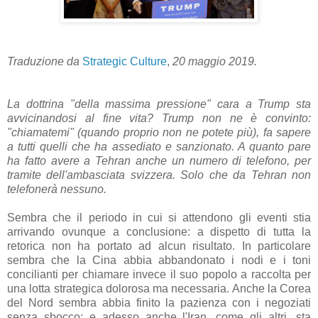
Traduzione da
Strategic Culture
,
20 maggio 2019.
La dottrina "della massima pressione" cara a Trump sta
avvicinandosi al fine vita? Trump non ne è convinto:
"chiamatemi" (quando proprio non ne potete più), fa sapere
a tutti quelli che ha assediato e sanzionato. A quanto pare
ha fatto avere a Tehran anche un numero di telefono, per
tramite dell'ambasciata svizzera. Solo che da Tehran non
telefonerà nessuno.
Sembra che il periodo in cui si attendono gli eventi stia
arrivando ovunque a conclusione: a dispetto di tutta la
retorica non ha portato ad alcun risultato. In particolare
sembra che la Cina abbia abbandonato i nodi e i toni
concilianti per chiamare invece il suo popolo a raccolta per
una lotta strategica dolorosa ma necessaria. Anche la Corea
del Nord sembra abbia finito la pazienza con i negoziati
senza sbocco; e adesso anche l'Iran, come gli altri, sta