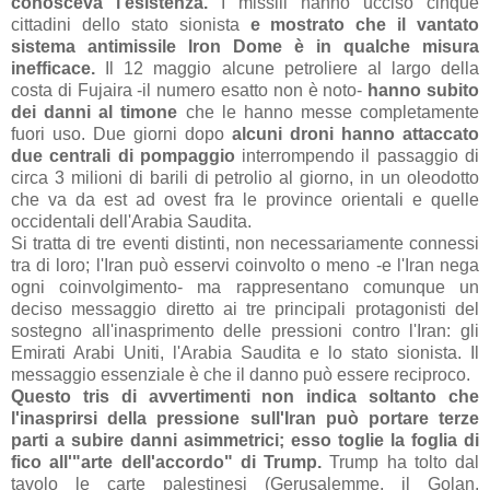
conosceva l'esistenza.
I missili hanno ucciso cinque
cittadini dello stato sionista
e mostrato che il vantato
sistema antimissile Iron Dome è in qualche misura
inefficace.
Il 12 maggio alcune petroliere al largo della
costa di Fujaira -il numero esatto non è noto-
hanno subito
dei danni al timone
che le hanno messe completamente
fuori uso. Due giorni dopo
alcuni droni hanno attaccato
due centrali di pompaggio
interrompendo il passaggio di
circa 3 milioni di barili di petrolio al giorno, in un oleodotto
che va da est ad ovest fra le province orientali e quelle
occidentali dell'Arabia Saudita.
Si tratta di tre eventi distinti, non necessariamente connessi
tra di loro; l'Iran può esservi coinvolto o meno -e l'Iran nega
ogni coinvolgimento- ma rappresentano comunque un
deciso messaggio diretto ai tre principali protagonisti del
sostegno all'inasprimento delle pressioni contro l'Iran: gli
Emirati Arabi Uniti, l'Arabia Saudita e lo stato sionista. Il
messaggio essenziale è che il danno può essere reciproco.
Questo tris di avvertimenti non indica soltanto che
l'inasprirsi della pressione sull'Iran può portare terze
parti a subire danni asimmetrici; esso toglie la foglia di
fico all'"arte dell'accordo" di Trump.
Trump ha tolto dal
tavolo le carte palestinesi (Gerusalemme, il Golan,