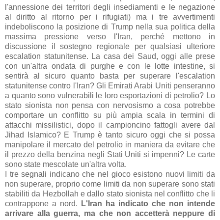
l'annessione dei territori degli insediamenti e le negazione
al diritto al ritorno per i rifugiati) ma i tre avvertimenti
indeboliscono la posizione di Trump nella sua politica della
massima pressione verso l'Iran, perché mettono in
discussione il sostegno regionale per qualsiasi ulteriore
escalation statunitense. La casa dei Saud, oggi alle prese
con un'altra ondata di purghe e con le lotte intestine, si
sentirà al sicuro quanto basta per superare l'escalation
statunitense contro l'Iran? Gli Emirati Arabi Uniti penseranno
a quanto sono vulnerabili le loro esportazioni di petrolio? Lo
stato sionista non pensa con nervosismo a cosa potrebbe
comportare un conflitto su più ampia scala in termini di
attacchi missilistici, dopo il campioncino fattogli avere dal
Jihad Islamico? E Trump è tanto sicuro oggi che si possa
manipolare il mercato del petrolio in maniera da evitare che
il prezzo della benzina negli Stati Uniti si impenni? Le carte
sono state mescolate un'altra volta.
I tre segnali indicano che nel gioco esistono nuovi limiti da
non superare, proprio come limiti da non superare sono stati
stabiliti da Hezbollah e dallo stato sionista nel conflitto che li
contrappone a nord.
L'Iran ha indicato che non intende
arrivare alla guerra, ma che non accetterà neppure di