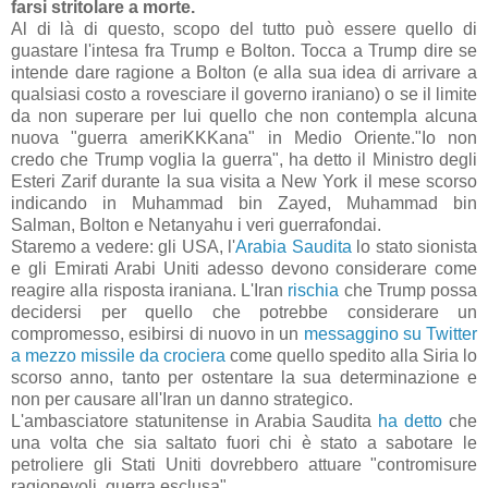
farsi stritolare a morte.
Al di là di questo, scopo del tutto può essere quello di
guastare l'intesa fra Trump e Bolton. Tocca a Trump dire se
intende dare ragione a Bolton (e alla sua idea di arrivare a
qualsiasi costo a rovesciare il governo iraniano) o se il limite
da non superare per lui quello che non contempla alcuna
nuova "guerra ameriKKKana" in Medio Oriente."Io non
credo che Trump voglia la guerra", ha detto il Ministro degli
Esteri Zarif durante la sua visita a New York il mese scorso
indicando in Muhammad bin Zayed, Muhammad bin
Salman, Bolton e Netanyahu i veri guerrafondai.
Staremo a vedere: gli USA, l'
Arabia Saudita
lo stato sionista
e gli Emirati Arabi Uniti adesso devono considerare come
reagire alla risposta iraniana. L'Iran
rischia
che Trump possa
decidersi per quello che potrebbe considerare un
compromesso, esibirsi di nuovo in un
messaggino su Twitter
a mezzo missile da crociera
come quello spedito alla Siria lo
scorso anno, tanto per ostentare la sua determinazione e
non per causare all'Iran un danno strategico.
L'ambasciatore statunitense in Arabia Saudita
ha detto
che
una volta che sia saltato fuori chi è stato a sabotare le
petroliere gli Stati Uniti dovrebbero attuare "contromisure
ragionevoli, guerra esclusa".