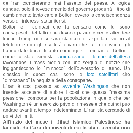
dell'Iran cambieranno mai l'assetto del paese. A logica
dunque, solo il rovesciamento del governo produrrà il tipo di
cambiamento tanto caro a Bolton, ovvero la condiscendenza
verso gli interessi statunitensi.
Bolton e i compari che la pensano come lui sono
consapevoli del fatto che devono pazientemente attendere
finché Trump non si sarà stancato di aspettare vicino al
telefono e non gli risulterà chiaro che tutti i convocati gli
hanno dato buca. Intanto comunque i compari di Bolton -
come lo stato sionista-
ammazzano il tempo dell'attesa
lavorandosi i mass media con una serqua di notizie che
ingigantiscono le "minacce" dell'avversario di turno. Un
classico in questi casi sono le
foto satellitari
che
"dimostrano" la nequizia della controparte.
L'Iran è così passato ad
avvertire Washington
che non
intende accettare di subire i costi che questa "massima
pressione" comporta per la popolazione in quello che per
Washington è un esercizio privo di rimesse e che quindi può
andare avanti a tempo indeterminato. L'Iran sta cercando di
porvi dei limiti.
All'inizio del mese il Jihad Islamico Palestinese ha
lanciato da Gaza dei missili di cui lo stato sionista non