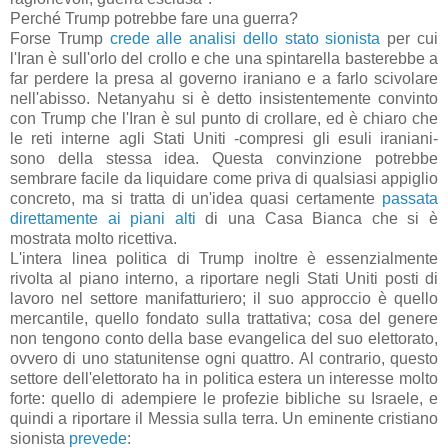
Perché Trump potrebbe fare una guerra?
Forse Trump
crede alle analisi dello stato sionista
per cui
l'Iran è sull'orlo del crollo e che una spintarella basterebbe a
far perdere la presa al governo iraniano e a farlo scivolare
nell'abisso. Netanyahu si è detto insistentemente convinto
con Trump che l'Iran è sul punto di crollare, ed è chiaro che
le reti interne agli Stati Uniti -compresi gli esuli iraniani-
sono della stessa idea. Questa convinzione potrebbe
sembrare facile da liquidare come priva di qualsiasi appiglio
concreto, ma si tratta di un'idea quasi certamente
passata
direttamente ai piani alti
di una Casa Bianca che si è
mostrata molto ricettiva.
L'intera linea politica di Trump inoltre è essenzialmente
rivolta al piano interno, a riportare negli Stati Uniti posti di
lavoro nel settore manifatturiero; il suo approccio è quello
mercantile, quello fondato sulla trattativa; cosa del genere
non tengono conto della base evangelica del suo elettorato,
ovvero di uno statunitense ogni quattro. Al contrario, questo
settore dell'elettorato ha in politica estera un interesse molto
forte: quello di adempiere le profezie bibliche su Israele, e
quindi a riportare il Messia sulla terra. Un eminente cristiano
sionista
prevede
: