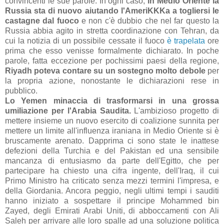
convincenti le sue parole. In ogni caso,
in Medio Oriente la
Russia sta di nuovo aiutando l'AmeriKKKa a togliersi le
castagne dal fuoco
e non c'è dubbio che nel far questo la
Russia abbia agito in stretta coordinazione con Tehran, da
cui la notizia di un possibile cessate il fuoco
è trapelata
ore
prima che esso venisse formalmente dichiarato. In poche
parole, fatta eccezione per pochissimi paesi della regione,
Riyadh poteva contare su un sostegno molto debole
per
la propria azione, nonostante le dichiarazioni rese in
pubblico.
Lo Yemen minaccia di trasformarsi in una grossa
umiliazione per l'Arabia Saudita.
L'ambizioso progetto di
mettere insieme un nuovo esercito di coalizione sunnita per
mettere un limite all'influenza iraniana in Medio Oriente si è
bruscamente arenato. Dapprima ci sono state le inattese
defezioni della Turchia e del Pakistan ed una sensibile
mancanza di entusiasmo da parte dell'Egitto, che per
partecipare ha chiesto una cifra ingente, dell'Iraq, il cui
Primo Ministro ha criticato senza mezzi termini l'impresa, e
della Giordania. Ancora peggio, negli ultimi tempi i sauditi
hanno iniziato a sospettare il principe Mohammed bin
Zayed, degli Emirati Arabi Uniti, di abboccamenti con Ali
Saleh per arrivare alle loro spalle ad una soluzione politica