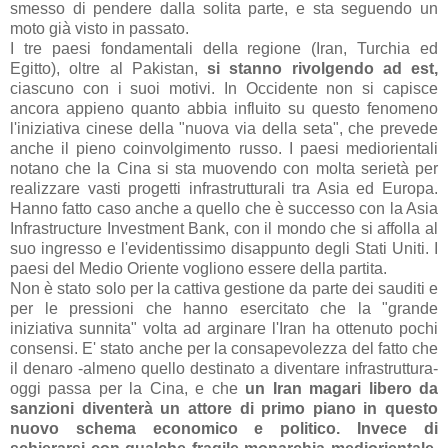
smesso di pendere dalla solita parte, e sta seguendo un
moto già visto in passato.
I tre paesi fondamentali della regione (Iran, Turchia ed
Egitto), oltre al Pakistan,
si stanno rivolgendo ad est,
ciascuno con i suoi motivi. In Occidente non si capisce
ancora appieno quanto abbia influito su questo fenomeno
l'iniziativa cinese della "nuova via della seta", che prevede
anche il pieno coinvolgimento russo. I paesi mediorientali
notano che la Cina si sta muovendo con molta serietà per
realizzare vasti progetti infrastrutturali tra Asia ed Europa.
Hanno fatto caso anche a quello che è successo con la Asia
Infrastructure Investment Bank, con il mondo che si affolla al
suo ingresso e l'evidentissimo disappunto degli Stati Uniti. I
paesi del Medio Oriente vogliono essere della partita.
Non è stato solo per la cattiva gestione da parte dei sauditi e
per le pressioni che hanno esercitato che la "grande
iniziativa sunnita" volta ad arginare l'Iran ha ottenuto pochi
consensi. E' stato anche per la consapevolezza del fatto che
il denaro -almeno quello destinato a diventare infrastruttura-
oggi passa per la Cina, e che
un Iran magari libero da
sanzioni diventerà un attore di primo piano in questo
nuovo schema economico e politico. Invece di