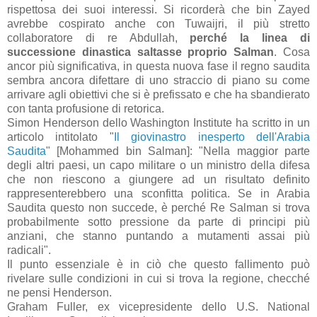
rispettosa dei suoi interessi. Si ricorderà che bin Zayed
avrebbe cospirato anche con Tuwaijri, il più stretto
collaboratore di re Abdullah,
perché la linea di
successione dinastica saltasse proprio Salman
. Cosa
ancor più significativa, in questa nuova fase il regno saudita
sembra ancora difettare di uno straccio di piano su come
arrivare agli obiettivi che si è prefissato e che ha sbandierato
con tanta profusione di retorica.
Simon Henderson dello Washington Institute ha scritto in un
articolo intitolato "
Il giovinastro inesperto dell'Arabia
Saudita
" [Mohammed bin Salman]: "Nella maggior parte
degli altri paesi, un capo militare o un ministro della difesa
che non riescono a giungere ad un risultato definito
rappresenterebbero una sconfitta politica. Se in Arabia
Saudita questo non succede, è perché Re Salman si trova
probabilmente sotto pressione da parte di principi più
anziani, che stanno puntando a mutamenti assai più
radicali".
Il punto essenziale è in ciò che questo fallimento può
rivelare sulle condizioni in cui si trova la regione, checché
ne pensi Henderson.
Graham Fuller, ex vicepresidente dello U.S. National