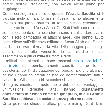
potere dell'ex Presidente, non aveva alcun piano per
raggiungerlo.
Come conseguenza di tutto questo,
l'Arabia Saudita si è
trovata isolata
. Iran, Oman e Russia hanno alacremente
lavorato sul piano politico, al tempo stesso cercando di
mettere un freno ad Ansar Allah. Gli Stati Uniti hanno cercato
sommessamente di far desistere i sauditi dall'andare avanti
con la loro campagna di attacchi aerei, che hanno avuto
poco effetto sull'efficienza militare di Ansar Allah e di Saleh,
ma hanno reso infernale la vita della maggior parte degli
abitanti delle città yemenite, le cui perdite stimate
assommano a più di mille tra morti e feriti.
I militari statunitensi si sono mostrati
molto scettici fin
dall'inizio
sui bombardamenti sauditi; hanno fornito
assistenza per l'individuazione dei bersagli più che altro per
ridurre i danni collaterali causati da bombardamenti fatti a
casaccio. Gli alti quadri statunitensi si sono espressi, più
che giustamente, in modo molto dubbio sui vantaggi di
un'invasione terrestre; anzi,
hanno giustamente
considerato lo Yemen come un ginepraio, in cui l'Arabia
Saudita rischiava di cacciarsi senza poterne uscire
.
Ci si potrebbe chiedere allora perché mai gli Stati Uniti