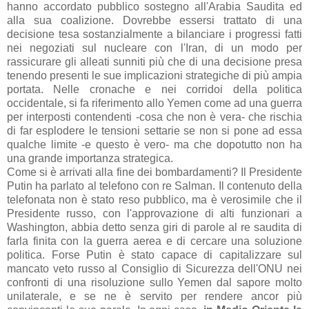
hanno accordato pubblico sostegno all'Arabia Saudita ed
alla sua coalizione. Dovrebbe essersi trattato di una
decisione tesa sostanzialmente a bilanciare i progressi fatti
nei negoziati sul nucleare con l'Iran, di un modo per
rassicurare gli alleati sunniti più che di una decisione presa
tenendo presenti le sue implicazioni strategiche di più ampia
portata. Nelle cronache e nei corridoi della politica
occidentale, si fa riferimento allo Yemen come ad una guerra
per interposti contendenti -cosa che non è vera- che rischia
di far esplodere le tensioni settarie se non si pone ad essa
qualche limite -e questo è vero- ma che dopotutto non ha
una grande importanza strategica.
Come si è arrivati alla fine dei bombardamenti? Il Presidente
Putin ha parlato al telefono con re Salman. Il contenuto della
telefonata non è stato reso pubblico, ma è verosimile che il
Presidente russo, con l'approvazione di alti funzionari a
Washington, abbia detto senza giri di parole al re saudita di
farla finita con la guerra aerea e di cercare una soluzione
politica. Forse Putin è stato capace di capitalizzare sul
mancato veto russo al Consiglio di Sicurezza dell'ONU nei
confronti di una risoluzione sullo Yemen dal sapore molto
unilaterale, e se ne è servito per rendere ancor più