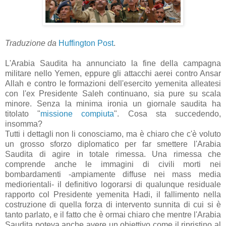
Traduzione da
Huffington Post
.
L'Arabia Saudita ha annunciato la fine della campagna
militare nello Yemen, eppure gli attacchi aerei contro Ansar
Allah e contro le formazioni dell'esercito yemenita alleatesi
con l'ex Presidente Saleh continuano, sia pure su scala
minore. Senza la minima ironia un giornale saudita ha
titolato "
missione compiuta
". Cosa sta succedendo,
insomma?
Tutti i dettagli non li conosciamo, ma è chiaro che c'è voluto
un grosso sforzo diplomatico per far smettere l'Arabia
Saudita di agire in totale rimessa. Una rimessa che
comprende anche le immagini di civili morti nei
bombardamenti -ampiamente diffuse nei mass media
mediorientali- il definitivo logorarsi di qualunque residuale
rapporto col Presidente yemenita Hadi, il fallimento nella
costruzione di quella forza di intervento sunnita di cui si è
tanto parlato, e il fatto che è ormai chiaro che mentre l'Arabia
Saudita poteva anche avere un obiettivo come il ripristino al