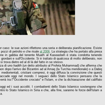
 caso: le sue azioni riflettono una seria e deliberata pianificazione. Esiste
pozzi di petrolio e che risale
al 2006
. La strategia che ha portato alla presa
zione in gabbia del tenente Muath al Kaseasbeh è stata condotta tenendo
iordani e sull'Occidente. Si è trattato di qualcosa di molto deliberato, non
 trova dietro ed al di là del fatto in se stesso.
nza di uno
hadith
(un detto attribuito al Profeta Muhammad) che afferma che
 non dopo l'arrivo dei Bizantini ad al Amaq (la Turchia meridionale) o a Dabiq
si mediorientali, cristiani compresi, è oggi diffusa la convinzione che questi
to accade oggi nel mondo. I seguaci dello Stato Islamico pensano che la
rrà tra l'"Occidente crociato" e l'Islam, e che la dichiarazione del califfato
 oggi ed i suoi accoliti. I combattenti dello Stato Islamico sostengono che
ntro lo Stato Islamico in Siria e che, alla fine, saranno le forze dell'Islam a
za.