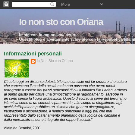
Io non sto con Oriana
Io sto con la ragione
sul serio
.
Questo blog è apertamente schierato con la Repubblica Islamic
Informazioni personali
Io Non Sto con Oriana
Circola oggi un discorso detestabile che consiste nel far credere che coloro
che contestano il modello occidentale non possano che avere menti
retrograde o essere dei pazzi pericolosi di cui il fanatico Bin Laden, arrivato
al punto giusto per offrire una dimostrazione al ragionamento, sarebbe in
un certo senso la figura archetipica. Questo discorso si serve del terrorismo
islamista come di un comodo spauracchio, allo scopo di rilegittimare agli
occhi dell'opinione pubblica un sistema che genera diseguaglianze,
frustrazioni e disperazione. Il nemico principale è oggi più che mai
rappresentato dallo scatenamento planetario della logica del capitale e
dalla mercantilizzazione integrale dei rapporti sociali."
Alain de Benoist, 2001