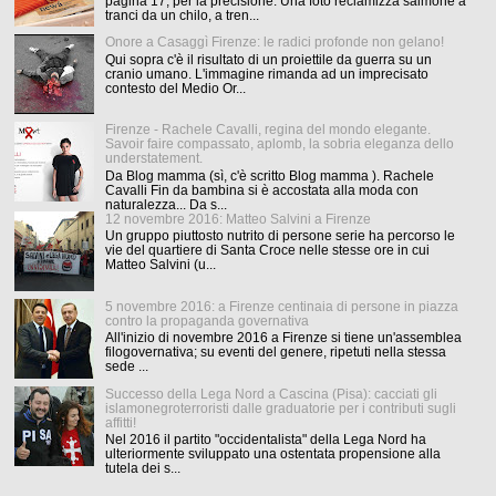
pagina 17, per la precisione. Una foto reclamizza salmone a
tranci da un chilo, a tren...
Onore a Casaggì Firenze: le radici profonde non gelano!
Qui sopra c'è il risultato di un proiettile da guerra su un
cranio umano. L'immagine rimanda ad un imprecisato
contesto del Medio Or...
Firenze - Rachele Cavalli, regina del mondo elegante.
Savoir faire compassato, aplomb, la sobria eleganza dello
understatement.
Da Blog mamma (sì, c'è scritto Blog mamma ). Rachele
Cavalli Fin da bambina si è accostata alla moda con
naturalezza... Da s...
12 novembre 2016: Matteo Salvini a Firenze
Un gruppo piuttosto nutrito di persone serie ha percorso le
vie del quartiere di Santa Croce nelle stesse ore in cui
Matteo Salvini (u...
5 novembre 2016: a Firenze centinaia di persone in piazza
contro la propaganda governativa
All'inizio di novembre 2016 a Firenze si tiene un'assemblea
filogovernativa; su eventi del genere, ripetuti nella stessa
sede ...
Successo della Lega Nord a Cascina (Pisa): cacciati gli
islamonegroterroristi dalle graduatorie per i contributi sugli
affitti!
Nel 2016 il partito "occidentalista" della Lega Nord ha
ulteriormente sviluppato una ostentata propensione alla
tutela dei s...