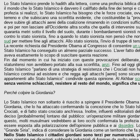
Lo Stato Islamico prende lo hadith alla lettera, come una profezia biblica d
il mondo che lo Stato Islamico è davvero il califfato della fine dei tempi e
profezia si realizzi, lo Stato Islamico ha bisogno che le forze crociate, 
terreno e che subiscano una sconfitta evidente, che costituirebbe la "pro
deve subire gli attacchi aerei della coalizione rimanendo in condizioni suffi
e poi per non lasciare all'Occidente altra scelta che quella di intervenire
quaranta metri sotto il livello del suolo, durante i bombardamenti sionisti 
contro lo stato sionista, fino a quando lo stato sionista non pensò che non 
sud
per mettere fine agli attacchi. Allo stato sionista, l'invio di truppe di ter
La recente richiesta dal Presidente Obama al Congresso di consentire
un u
Stato Islamico ha conseguito un almeno parziale successo. L'aver fatto del
aveva esattamente lo scopo di suscitare questa reazione.
Fin dal momento in cui ha iniziato con queste provocazioni deliberate,
statunitensi non avrebbero portato alla sua sconfitta,
anzi
. Fino ad oggi gl
Stato Islamico "parlano di una strategia di resistenza che i Crociati non h
Islamico continui ad esistere e che regga agli attacchi [aerei] sono sicure
appartenenti allo Stato Islamico" condivide questa opinione. Al Akhbar
sc
senza venirne schiacciati, resistere al resto del mondo, significa che 
Perché colpire la Giordania?
Lo Stato Islamico non soltanto è riuscito a spingere il Presidente Obama 
Giordania, che lo ha attaccato confermando la concezione che lo Stato Isl
Crociati, e di fatto stato crociato anch'essa. Inoltre, influenti editorialisti
deciso [probabilmente] lontano dal pubblico: un'operazione militare giordana
questo, molti musulmani vedrebbero ai loro occhi confermata la profezi
essere esposta alla polarizzazione dell'opinione pubblica e ai
disordini
. L
"Grande Siria", indica di considerare la Giordania come un territorio che fa 
Nello Stato Islamico i cittadini giordani sono terzi per numerosità
, p
sono piantate nei disastrati sobborghi industriali di Amman da molto prima