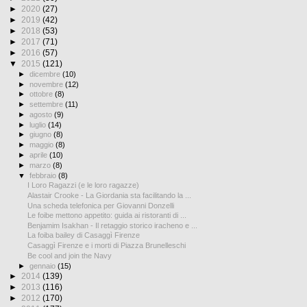
►
2020
(27)
►
2019
(42)
►
2018
(53)
►
2017
(71)
►
2016
(57)
▼
2015
(121)
►
dicembre
(10)
►
novembre
(12)
►
ottobre
(8)
►
settembre
(11)
►
agosto
(9)
►
luglio
(14)
►
giugno
(8)
►
maggio
(8)
►
aprile
(10)
►
marzo
(8)
▼
febbraio
(8)
I Loro Ragazzi (e le loro ragazze)
Alastair Crooke - La Giordania sta facilitando la ...
Una scheda telefonica per Giovanni Donzelli
Le foibe mettono appetito: guida ai ristoranti di ...
Benjamim Isakhan - Il retaggio storico iracheno e ...
La foiba bailey di Casaggì Firenze
Casaggì Firenze e i morti di Piazza Brunelleschi
Be cool and join the Navy
►
gennaio
(15)
►
2014
(139)
►
2013
(116)
►
2012
(170)