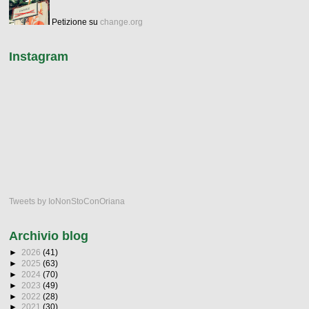
Petizione su
change.org
Instagram
Tweets by IoNonStoConOriana
Archivio blog
►
2026
(41)
►
2025
(63)
►
2024
(70)
►
2023
(49)
►
2022
(28)
►
2021
(30)