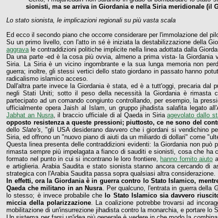
sionisti, ma se arriva in Giordania e nella Siria meridionale (i
Lo stato sionista, le implicazioni regionali su più vasta scala
Ed ecco il secondo piano che occorre considerare per l'immolazione del pilot
Su un primo livello, con l'atto in sé è iniziata la destabilizzazione della G
aggrava
le contraddizioni politiche implicite nella linea adottata dalla Giorda
Da una parte -ed è la cosa più ovvia, almeno a prima vista- la Giordania va 
Siria. La Siria è un vicino ingombrante e la sua lunga memoria non perd
guerra; inoltre, gli stessi vertici dello stato giordano in passato hanno potu
radicalismo islamico acceso.
Dall'altra parte invece la Giordania è stata, ed è a tutt'oggi, precaria dal
negli Stati Uniti; sotto il peso della necessità la Giordania è rimasta c
partecipato ad un comando congiunto controllando, per esempio, la pression
ufficialmente opera Jaish al Islam, un gruppo jihadista salafita legato 
Jabhat an Nusra
, il braccio ufficiale di al Qaeda in Siria
agevolato dallo st
opposto resistenza a queste pressioni; piuttosto, ce ne sono del cont
dello
Slate's
, "gli USA desiderano davvero che i giordani si vendichino per 
Siria, ed offrono un "nuovo piano di aiuti da un miliardo di dollari" come "ult
Questa linea presenta delle contraddizioni evidenti: la Giordania non può 
rimasta sempre più impelagata a fianco di sauditi e sionisti, cosa che ha 
formato nel punto in cui si incontrano le loro frontiere,
hanno fornito aiuto
a
e artiglieria. Arabia Saudita e stato sionista stanno ancora cercando d
strategica con l'Arabia Saudita passa sopra qualsiasi altra considerazione.
In effetti, ora la Giordania è in guerra contro lo Stato Islamico, mentre
Qaeda che militano in an Nusra
. Per qualcuno, l'entrata in guerra della 
lo stesso; è invece probabile che
lo Stato Islamico sia davvero riuscit
miccia della polarizzazione
. La coalizione potrebbe trovarsi ad incora
mobilitazione di un'insurrezione jihadista contro la monarchia, e portare lo S
Un sistema per farsi un'idea più generale è vedere in che modo la combinazi