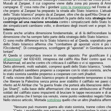
Musab al Zarqawi, il cui cognome viene dalla zona più povera di A
campagne. E' cosa nota che i giordani
sono la maggioranza
nel Fronte al
che proprio al Zarqawi ha preparato la strada allo Stato Islamico. L'attua
dello "Stato Islamico" proprio da al Zarqawi, oltre che da quell'Abu Omar 
La granguignolesca morte di al Kaseasbeh fa parte della nota
strategia riv
costringe ad una reazione smodata
contro i simpatizzanti dello Stato I
dei simpatizzanti cambiano volto, e diventano degli insorti veri e propri. In 
interno.
Esiste anche un'altra dimensione fondamentale, al di là dell'incendiare l
dimensione che ha sempre fatto parte della strategia dello Stato Islamico.
Ci sono molte differenze tra lo Stato Islamico ed al Qaeda, soprattutto pe
dello Stato Islamico afferma che "combattere gli apostati vicini è più 
l'Occidente]". Di conseguenza, sconfiggere gli "apostati" in Giordania avvi
lontani".
Al Qaeda si comportava invece in modo opposto. Per giustificare il p
all'apostasia
" del 632-633, intrapresa dal califfo Abu Bekr contro quei m
Muhammad, ed anche contro chi criticava il califfato o vi si opponeva.
Detto altrimenti, molti wahabiti, compresi quelli dello Stato Islamico, "cred
alcuni jihadisti sarebbero propensi a cooperare con lo stato sionista, anc
lo stato sionista sarebbe propenso a cooperare con certi jihadisti.
E nella visione dello Stato Islamico proprio di espediente temporaneo si t
che liberare la Palestina senza prima aver stabilito il califfato nei paes
riferito ad Al Akhbar che "la guerra finale che porterà alla liberazione dell
[as Sham]", sulla base delle affermazioni che esse attribuiscono al Pro
soldati del califfato siano impazienti di bruciare le tappe necessarie e di
azzardo prima che il tempo sia venuto, viene punito vedendosi negato l'obie
Nello stesso articolo, Mortada
sottolinea
quello che un altro jihadista affer
"Nessuno può muovere guerra allo stato sionista, tranne coloro che 
"Certo, i mujaheddin non saranno in grado di bombardare lo stato sio