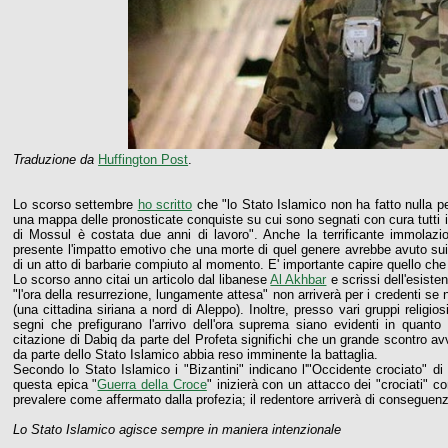
Traduzione da
Huffington Post
.
Lo scorso settembre
ho scritto
che "lo Stato Islamico non ha fatto nulla per
una mappa delle pronosticate conquiste su cui sono segnati con cura tutti i 
di Mossul è costata due anni di lavoro". Anche la terrificante immola
presente l'impatto emotivo che una morte di quel genere avrebbe avuto sui g
di un atto di barbarie compiuto al momento. E' importante capire quello che si
Lo scorso anno citai un articolo dal libanese
Al Akhbar
e scrissi dell'esiste
"l'ora della resurrezione, lungamente attesa" non arriverà per i credenti se
(una cittadina siriana a nord di Aleppo). Inoltre, presso vari gruppi religio
segni che prefigurano l'arrivo dell'ora suprema siano evidenti in quan
citazione di Dabiq da parte del Profeta significhi che un grande scontro avve
da parte dello Stato Islamico abbia reso imminente la battaglia.
Secondo lo Stato Islamico i "Bizantini" indicano l'"Occidente crociato" di
questa epica "
Guerra della Croce
" inizierà con un attacco dei "crociati" co
prevalere come affermato dalla profezia; il redentore arriverà di conseguen
Lo Stato Islamico agisce sempre in maniera intenzionale