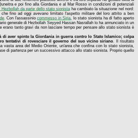
uneitra e poi fino alla Giordania e al Mar Rosso in condizioni di potenziali
i Hezbollah da parte dello stato sionista
ha cambiato la situazione nel nord:
che fino ad oggi avevano limitato l'aspetto militare del loro attrito a ben
ide
. Con l'assassinio
commesso in Siria
, lo stato sionista ha di fatto aperto
etario generale di Hezbollah Seyyed Hassan Nasrallah lo ha annunciato in un
one erano tanto gravi da non lasciare tempo per pensare allo stato sionista è
à di aver spinto la Giordania in guerra contro lo Stato Islamico; colpa
ro tentativi di rovesciare il governo del suo vicino siriano
. Il risultato
na vasta area del Medio Oriente, un'area che confina con lo stato sionista,
ase di partenza per un successivo attacco allo stato sionista. Proprio quello