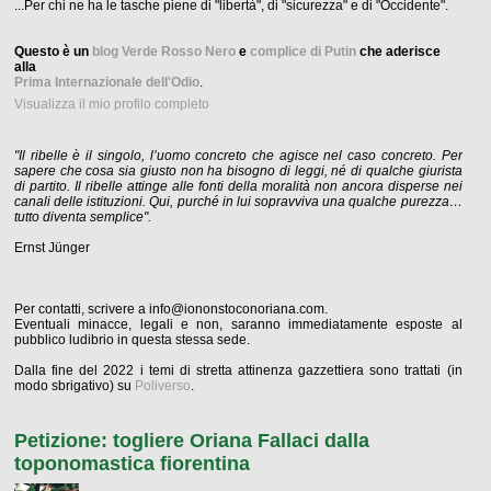
...Per chi ne ha le tasche piene di "libertà", di "sicurezza" e di "Occidente".
Questo è un
blog Verde Rosso Nero
e
complice di Putin
che aderisce
alla
Prima Internazionale dell'Odio
.
Visualizza il mio profilo completo
"Il ribelle è il singolo, l’uomo concreto che agisce nel caso concreto. Per
sapere che cosa sia giusto non ha bisogno di leggi, né di qualche giurista
di partito. Il ribelle attinge alle fonti della moralità non ancora disperse nei
canali delle istituzioni. Qui, purché in lui sopravviva una qualche purezza…
tutto diventa semplice".
Ernst Jünger
Per contatti, scrivere a info@iononstoconoriana.com.
Eventuali minacce, legali e non, saranno immediatamente esposte al
pubblico ludibrio in questa stessa sede.
Dalla fine del 2022 i temi di stretta attinenza gazzettiera sono trattati (in
modo sbrigativo) su
Poliverso
.
Petizione: togliere Oriana Fallaci dalla
toponomastica fiorentina