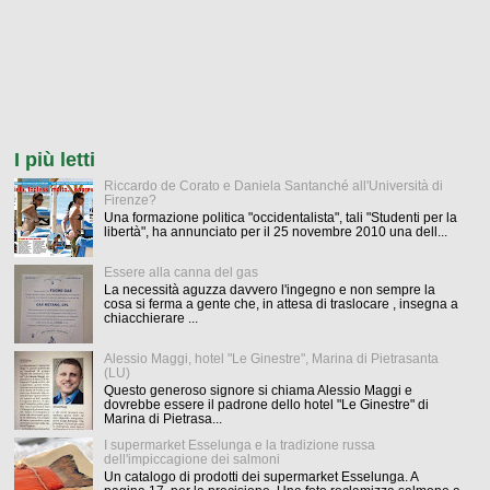
I più letti
Riccardo de Corato e Daniela Santanché all'Università di
Firenze?
Una formazione politica "occidentalista", tali "Studenti per la
libertà", ha annunciato per il 25 novembre 2010 una dell...
Essere alla canna del gas
La necessità aguzza davvero l'ingegno e non sempre la
cosa si ferma a gente che, in attesa di traslocare , insegna a
chiacchierare ...
Alessio Maggi, hotel "Le Ginestre", Marina di Pietrasanta
(LU)
Questo generoso signore si chiama Alessio Maggi e
dovrebbe essere il padrone dello hotel "Le Ginestre" di
Marina di Pietrasa...
I supermarket Esselunga e la tradizione russa
dell'impiccagione dei salmoni
Un catalogo di prodotti dei supermarket Esselunga. A