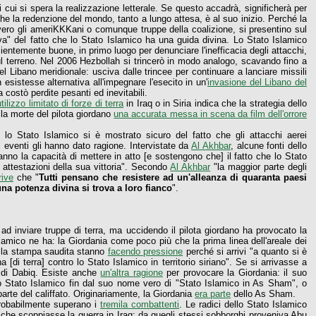
i cui si spera la realizzazione letterale. Se questo accadrà, significherà per
 che la redenzione del mondo, tanto a lungo attesa, è al suo inizio. Perché la
ovvero gli ameriKKKani o comunque truppe della coalizione, si presentino sul
va" del fatto che lo Stato Islamico ha una guida divina. Lo Stato Islamico
cientemente buone, in primo luogo per denunciare l'inefficacia degli attacchi,
 sul terreno. Nel 2006 Hezbollah si trincerò in modo analogo, scavando fino a
nel Libano meridionale: usciva dalle trincee per continuare a lanciare missili
esistesse alternativa all'impegnare l'esecito in un'
invasione del Libano del
ra costò perdite pesanti ed inevitabili.
tilizzo limitato di forze di terra
in Iraq o in Siria indica che la strategia dello
la morte del pilota giordano
una accurata messa in scena da film dell'orrore
 lo Stato Islamico si è mostrato sicuro del fatto che gli attacchi aerei
i eventi gli hanno dato ragione. Intervistate da
Al Akhbar
, alcune fonti dello
anno la capacità di mettere in atto [e sostengono che] il fatto che lo Stato
 attestazioni della sua vittoria". Secondo
Al Akhbar
"la maggior parte degli
rive
che "
Tutti pensano che resistere ad un'alleanza di quaranta paesi
una potenza divina si trova a loro fianco
".
ad inviare truppe di terra, ma uccidendo il pilota giordano ha provocato la
amico ne ha: la Giordania come poco più che la prima linea dell'areale dei
 della stampa saudita stanno
facendo pressione
perché si arrivi "a quanto si è
 [di terra] contro lo Stato Islamico in territorio siriano". Se si arrivasse a
a di Dabiq. Esiste anche
un'altra ragione
per provocare la Giordania: il suo
o Stato Islamico fin dal suo nome vero di "Stato Islamico in As Sham", o
parte del califfato. Originariamente, la Giordania
era parte
dello As Sham.
robabilmente superano i
tremila combattenti
. Le radici dello Stato Islamico
 che scoppiasse la guerra in Iraq; da quegli stessi sobborghi proveniva Abu