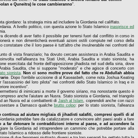
l Golan e Quneitra) le cose cambieranno
".
a giordano: la strategia mira ad includere la Giordania nel califfato.
iordania. A livello politico, con questa azione lo Stato Islamico
inasprisce ed
nia.
dicendo di aver fatto il possibile per tenersi fuori dal conflitto in corso in
onerà e non dimenticherà eventuali azioni ostili compiute nel corso della
to constatare che il loro paese è tutt'altro che invulnerabile nei confronti del
 punto di vista finanziario; ha dovuto cercare assistenza in Arabia Saudita e
oinvolta nell'alleanza tra Stati Uniti, Arabia Saudita e stato sionista; ha
e esercitata dal fronte dell'opposizione jihadista nel sud della siria, dove
all'Arabia Saudita, che si suppone "moderato" e che agisce di concerto con
ato sionista
.
Non ci sono moltre prove del fatto che re Abdullah abbia
rario
. Dopo l'orribile uccisione di al Kaseasbeh, come nota Joshua Keating
l'assassinio del loro pilota" nei confronti dello Stato Islamico in Iraq e in
eriore incentivo".
permettersi di inimicarsi a morte il governo siriano, ma nonostante questo è
compreso anche l'aiutare an Nusra. Stato sionista e Giordania, nel triangolo
d an Nusra ed ai combattenti di
Jaish al Islam
, coprendoli anche con razzi
i assestare a Damasco qualche
brutto colpo
: per lo stato sionista, l'alleanza
 continua ad aiutare migliaia di jihadisti salafiti, compresi quelli di al
Giordania potrebbe fare da catalizzatore e convincere altri paesi arabi a fare
o a far detonare le contraddizioni interne al paese, e ad accendere la
ggiare la Giordania ad intraprendere un cammino che potrebbe portare alla
tato Islamico a ridosso delle frontiere sioniste.
one di due fenomeni piuttosto diversi e tra loro separati ha gettato tutta la