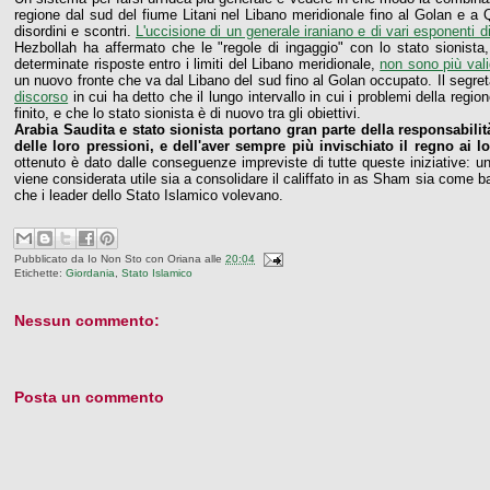
regione dal sud del fiume Litani nel Libano meridionale fino al Golan e a Q
disordini e scontri.
L'uccisione di un generale iraniano e di vari esponenti d
Hezbollah ha affermato che le "regole di ingaggio" con lo stato sionista, 
determinate risposte entro i limiti del Libano meridionale,
non sono più val
un nuovo fronte che va dal Libano del sud fino al Golan occupato. Il segr
discorso
in cui ha detto che il lungo intervallo in cui i problemi della regi
finito, e che lo stato sionista è di nuovo tra gli obiettivi.
Arabia Saudita e stato sionista portano gran parte della responsabilit
delle loro pressioni, e dell'aver sempre più invischiato il regno ai lo
ottenuto è dato dalle conseguenze impreviste di tutte queste iniziative: u
viene considerata utile sia a consolidare il califfato in as Sham sia come b
che i leader dello Stato Islamico volevano.
Pubblicato da
Io Non Sto con Oriana
alle
20:04
Etichette:
Giordania
,
Stato Islamico
Nessun commento:
Posta un commento