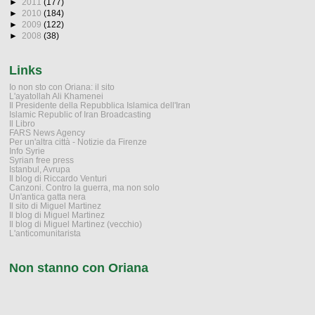
►
2011
(177)
►
2010
(184)
►
2009
(122)
►
2008
(38)
Links
Io non sto con Oriana: il sito
L'ayatollah Ali Khamenei
Il Presidente della Repubblica Islamica dell'Iran
Islamic Republic of Iran Broadcasting
Il Libro
FARS News Agency
Per un'altra città - Notizie da Firenze
Info Syrie
Syrian free press
Istanbul, Avrupa
Il blog di Riccardo Venturi
Canzoni. Contro la guerra, ma non solo
Un'antica gatta nera
Il sito di Miguel Martinez
Il blog di Miguel Martinez
Il blog di Miguel Martinez (vecchio)
L'anticomunitarista
Non stanno con Oriana