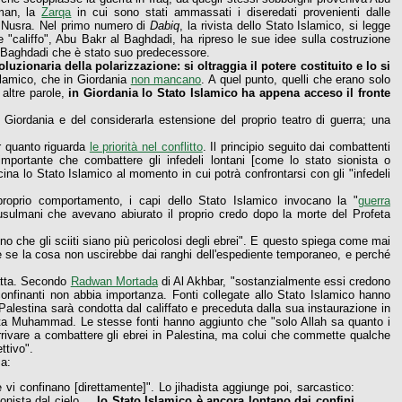
mman, la
Zarqa
in cui sono stati ammassati i diseredati provenienti dalle
 Nusra. Nel primo numero di
Dabiq
, la rivista dello Stato Islamico, si legge
le "califfo", Abu Bakr al Baghdadi, ha ripreso le sue idee sulla costruzione
al Baghdadi che è stato suo predecessore.
oluzionaria della polarizzazione: si oltraggia il potere costituito e lo si
slamico, che in Giordania
non mancano
. A quel punto, quelli che erano solo
altre parole,
in Giordania lo Stato Islamico ha appena acceso il fronte
a Giordania e del considerarla estensione del proprio teatro di guerra; una
r quanto riguarda
le priorità nel conflitto
. Il principio seguito dai combattenti
importante che combattere gli infedeli lontani [come lo stato sionista o
cina lo Stato Islamico al momento in cui potrà confrontarsi con gli "infedeli
roprio comportamento, i capi dello Stato Islamico invocano la "
guerra
usulmani che avevano abiurato il proprio credo dopo la morte del Profeta
ono che gli sciiti siano più pericolosi degli ebrei". E questo spiega come mai
he se la cosa non uscirebbe dai ranghi dell'espediente temporaneo, e perché
ratta. Secondo
Radwan Mortada
di Al Akhbar, "sostanzialmente essi credono
i confinanti non abbia importanza. Fonti collegate allo Stato Islamico hanno
a Palestina sarà condotta dal califfato e preceduta dalla sua instaurazione in
feta Muhammad. Le stesse fonti hanno aggiunto che "solo Allah sa quanto i
 arrivare a combattere gli ebrei in Palestina, ma colui che commette qualche
ttivo".
ma:
vi confinano [direttamente]". Lo jihadista aggiunge poi, sarcastico:
nista dal cielo....
lo Stato Islamico è ancora lontano dai confini