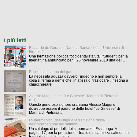
I più letti
Riccardo de Corato e Daniela Santanché all'Università di
Firenze?
Una formazione politica "occidentalista", tali "Studenti per la
libertà", ha annunciato per il 25 novembre 2010 una dell...
Essere alla canna del gas
La necessità aguzza davvero l'ingegno e non sempre la
cosa si ferma a gente che, in attesa di traslocare , insegna a
chiacchierare ...
Alessio Maggi, hotel "Le Ginestre", Marina di Pietrasanta
(LU)
Questo generoso signore si chiama Alessio Maggi e
dovrebbe essere il padrone dello hotel "Le Ginestre" di
Marina di Pietrasa...
I supermarket Esselunga e la tradizione russa
dell'impiccagione dei salmoni
Un catalogo di prodotti dei supermarket Esselunga. A
pagina 17, per la precisione. Una foto reclamizza salmone a
tranci da un chilo, a tren...