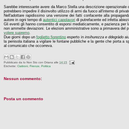
Sarebbe interessante avere da Marco Stella una descrizione operazionale di 
potrebbero impedire il disinvolto utilizzo di armi da fuoco all'interno di privat
Nell'adottare rapidissimo una versione dei fatti confacente alla propagan
autore in ogni tempo di
autentici capolavori
di putrefacente ed infetta abiezi
Gli eventi gli hanno consentito di esporsi mediaticamente, e pazienza per l
non ammette deviazioni. Le elezioni amministrative sono a primavera del p
volere supremo
.
Due giorni dopo un
foglietto fiorentino
esperto in
insihurezza e ddegràdo
aiu
la penisola italiana a vigilare le fontane pubbliche e la gente che porta a
al comunicato che occorreva.
Pubblicato da
Io Non Sto con Oriana
alle
14:15
Etichette:
Cialtroni
,
Firenze
,
Politica
Nessun commento:
Posta un commento