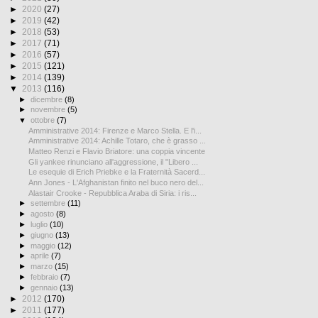
►
2020
(27)
►
2019
(42)
►
2018
(53)
►
2017
(71)
►
2016
(57)
►
2015
(121)
►
2014
(139)
▼
2013
(116)
►
dicembre
(8)
►
novembre
(5)
▼
ottobre
(7)
Amministrative 2014: Firenze e Marco Stella. E l'i...
Amministrative 2014: Achille Totaro, che è grasso ...
Matteo Renzi e Flavio Briatore: una coppia vincente
Gli yankee rinunciano all'aggressione, il "Libero ...
Le esequie di Erich Priebke e la Fraternità Sacerd...
Ann Jones - L'Afghanistan finito nel buco nero del...
Alastair Crooke - Repubblica Araba di Siria: i ris...
►
settembre
(11)
►
agosto
(8)
►
luglio
(10)
►
giugno
(13)
►
maggio
(12)
►
aprile
(7)
►
marzo
(15)
►
febbraio
(7)
►
gennaio
(13)
►
2012
(170)
►
2011
(177)