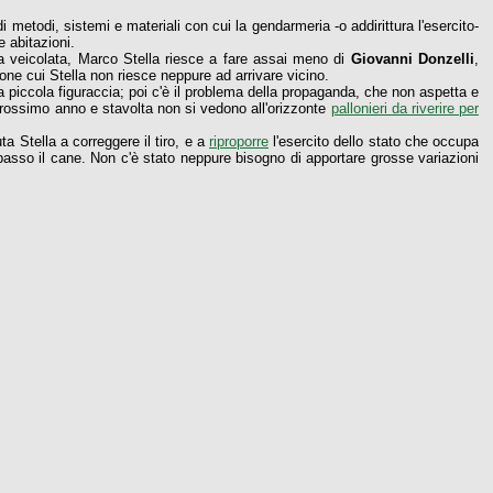
metodi, sistemi e materiali con cui la gendarmeria -o addirittura l'esercito-
e abitazioni.
da veicolata, Marco Stella riesce a fare assai meno di
Giovanni Donzelli
,
one cui Stella non riesce neppure ad arrivare vicino.
a piccola figuraccia; poi c'è il problema della propaganda, che non aspetta e
rossimo anno e stavolta non si vedono all'orizzonte
pallonieri da riverire per
ta Stella a correggere il tiro, e a
riproporre
l'esercito dello stato che occupa
 spasso il cane. Non c'è stato neppure bisogno di apportare grosse variazioni