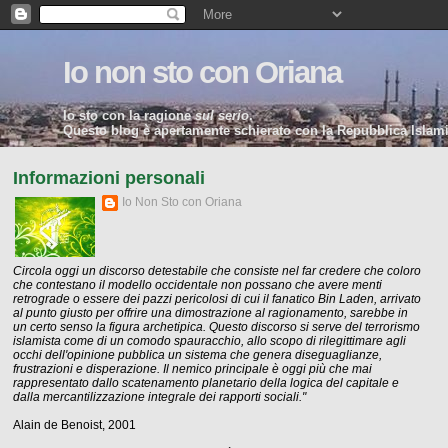
Io non sto con Oriana
Io sto con la ragione
sul serio
.
Questo blog è apertamente schierato con la Repubblica Islamic
Informazioni personali
Io Non Sto con Oriana
Circola oggi un discorso detestabile che consiste nel far credere che coloro
che contestano il modello occidentale non possano che avere menti
retrograde o essere dei pazzi pericolosi di cui il fanatico Bin Laden, arrivato
al punto giusto per offrire una dimostrazione al ragionamento, sarebbe in
un certo senso la figura archetipica. Questo discorso si serve del terrorismo
islamista come di un comodo spauracchio, allo scopo di rilegittimare agli
occhi dell'opinione pubblica un sistema che genera diseguaglianze,
frustrazioni e disperazione. Il nemico principale è oggi più che mai
rappresentato dallo scatenamento planetario della logica del capitale e
dalla mercantilizzazione integrale dei rapporti sociali."
Alain de Benoist, 2001