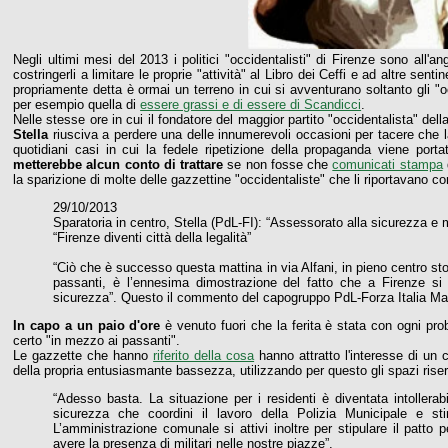
Negli ultimi mesi del 2013 i politici "occidentalisti" di Firenze sono all
costringerli a limitare le proprie "attività" al Libro dei Ceffi e ad altre sent
propriamente detta è ormai un terreno in cui si avventurano soltanto gli "o
per esempio quella di
essere grassi e di essere di Scandicci
.
Nelle stesse ore in cui il fondatore del maggior partito "occidentalista" del
Stella
riusciva a perdere una delle innumerevoli occasioni per tacere che la 
quotidiani casi in cui la fedele ripetizione della propaganda viene porta
metterebbe alcun conto di trattare
se non fosse che
comunicati stampa
la sparizione di molte delle gazzettine "occidentaliste" che li riportavano c
29/10/2013
Sparatoria in centro, Stella (PdL-FI): “Assessorato alla sicurezza e mi
“Firenze diventi città della legalità”
“Ciò che è successo questa mattina in via Alfani, in pieno centro st
passanti, è l’ennesima dimostrazione del fatto che a Firenze si
sicurezza”. Questo il commento del capogruppo PdL-Forza Italia Mar
In capo a un paio d'ore
è venuto fuori che la ferita è stata con ogni pro
certo "in mezzo ai passanti".
Le gazzette che hanno
riferito della cosa
hanno attratto l'interesse di un
della propria entusiasmante bassezza, utilizzando per questo gli spazi rise
“Adesso basta. La situazione per i residenti è diventata intollerabi
sicurezza che coordini il lavoro della Polizia Municipale e st
L’amministrazione comunale si attivi inoltre per stipulare il patto 
avere la presenza di militari nelle nostre piazze”.