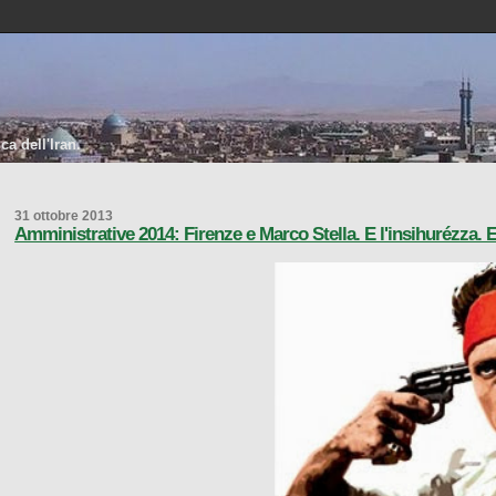
a dell'Iran.
31 ottobre 2013
Amministrative 2014: Firenze e Marco Stella. E l'insihurézza. 