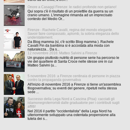
Onore a Casaggì Firenze: le radici profonde non gelano!
Qui sopra c'è il risultato di un proiettile da guerra su un
cranio umano. L'immagine rimanda ad un imprecisato
contesto del Medio Or...
Firenze - Rachele Cavalli, regina del mondo elegante.
Savoir faire compassato, aplomb, la sobria eleganza dello
understatement.
Da Blog mamma (sì, c'è scritto Blog mamma ). Rachele
Cavalli Fin da bambina si è accostata alla moda con
naturalezza... Da s...
12 novembre 2016: Matteo Salvini a Firenze
Un gruppo piuttosto nutrito di persone serie ha percorso le
vie del quartiere di Santa Croce nelle stesse ore in cui
Matteo Salvini (u...
5 novembre 2016: a Firenze centinaia di persone in piazza
contro la propaganda governativa
All'inizio di novembre 2016 a Firenze si tiene un'assemblea
filogovernativa; su eventi del genere, ripetuti nella stessa
sede ...
Successo della Lega Nord a Cascina (Pisa): cacciati gli
islamonegroterroristi dalle graduatorie per i contributi sugli
affitti!
Nel 2016 il partito "occidentalista" della Lega Nord ha
ulteriormente sviluppato una ostentata propensione alla
tutela dei s...