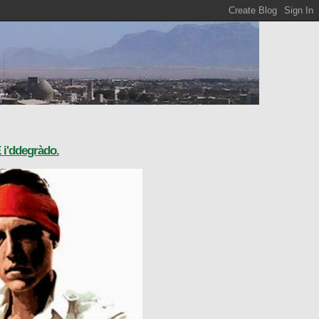
E i'ddegràdo.