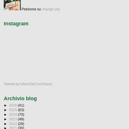
Petizione su
change.org
Instagram
Tweets by IoNonStoConOriana
Archivio blog
►
2026
(41)
►
2025
(63)
►
2024
(70)
►
2023
(49)
►
2022
(28)
►
2021
(30)