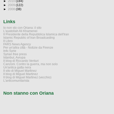
►
2010
(184)
►
2009
(122)
►
2008
(38)
Links
Io non sto con Oriana: il sito
L'ayatollah Ali Khamenei
Il Presidente della Repubblica Islamica dell'Iran
Islamic Republic of Iran Broadcasting
Il Libro
FARS News Agency
Per un'altra città - Notizie da Firenze
Info Syrie
Syrian free press
Istanbul, Avrupa
Il blog di Riccardo Venturi
Canzoni. Contro la guerra, ma non solo
Un'antica gatta nera
Il sito di Miguel Martinez
Il blog di Miguel Martinez
Il blog di Miguel Martinez (vecchio)
L'anticomunitarista
Non stanno con Oriana