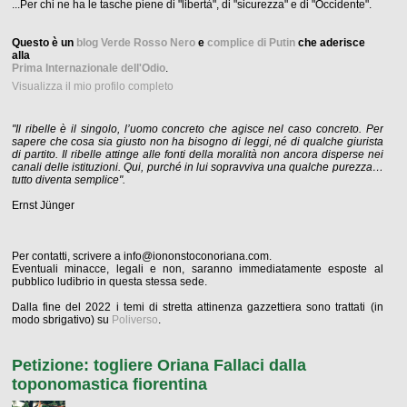
...Per chi ne ha le tasche piene di "libertà", di "sicurezza" e di "Occidente".
Questo è un
blog Verde Rosso Nero
e
complice di Putin
che aderisce
alla
Prima Internazionale dell'Odio
.
Visualizza il mio profilo completo
"Il ribelle è il singolo, l’uomo concreto che agisce nel caso concreto. Per
sapere che cosa sia giusto non ha bisogno di leggi, né di qualche giurista
di partito. Il ribelle attinge alle fonti della moralità non ancora disperse nei
canali delle istituzioni. Qui, purché in lui sopravviva una qualche purezza…
tutto diventa semplice".
Ernst Jünger
Per contatti, scrivere a info@iononstoconoriana.com.
Eventuali minacce, legali e non, saranno immediatamente esposte al
pubblico ludibrio in questa stessa sede.
Dalla fine del 2022 i temi di stretta attinenza gazzettiera sono trattati (in
modo sbrigativo) su
Poliverso
.
Petizione: togliere Oriana Fallaci dalla
toponomastica fiorentina