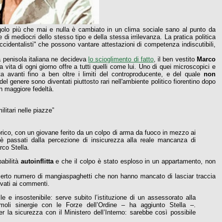
'angolo più che mai e nulla è cambiato in un clima sociale sano al punto da
ine di mediocri dello stesso tipo e della stessa irrilevanza. La pratica politica
ccidentalisti" che possono vantare attestazioni di competenza indiscutibili,
la penisola italiana ne decideva
lo scioglimento di fatto
, il ben vestito
Marco
vita di ogni giorno offre a tutti quelli come lui. Uno di quei microscopici e
ta avanti fino a ben oltre i limiti del controproducente, e del quale
non
del genere sono diventati piuttosto rari nell'ambiente politico fiorentino dopo
on maggiore fedeltà.
litari nelle piazze”
orico, con un giovane ferito da un colpo di arma da fuoco in mezzo ai
 è passati dalla percezione di insicurezza alla reale mancanza di
co Stella.
babilità
autoinflitta
e che il colpo è stato esploso in un appartamento, non
 certo numero di mangiaspaghetti che non hanno mancato di lasciar traccia
rvati ai commenti.
le e insostenibile: serve subito l’istituzione di un assessorato alla
imoli sinergie con le Forze dell’Ordine – ha aggiunto Stella –.
per la sicurezza con il Ministero dell’Interno: sarebbe così possibile