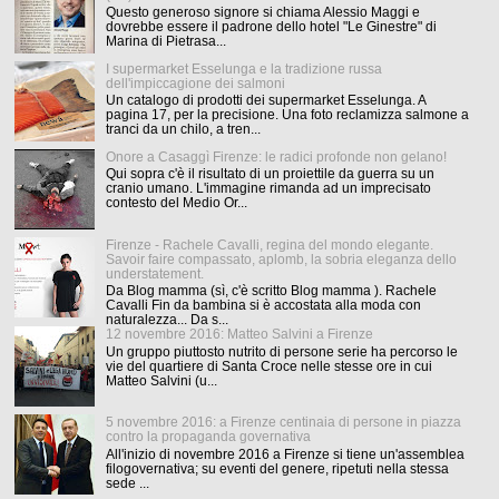
Questo generoso signore si chiama Alessio Maggi e
dovrebbe essere il padrone dello hotel "Le Ginestre" di
Marina di Pietrasa...
I supermarket Esselunga e la tradizione russa
dell'impiccagione dei salmoni
Un catalogo di prodotti dei supermarket Esselunga. A
pagina 17, per la precisione. Una foto reclamizza salmone a
tranci da un chilo, a tren...
Onore a Casaggì Firenze: le radici profonde non gelano!
Qui sopra c'è il risultato di un proiettile da guerra su un
cranio umano. L'immagine rimanda ad un imprecisato
contesto del Medio Or...
Firenze - Rachele Cavalli, regina del mondo elegante.
Savoir faire compassato, aplomb, la sobria eleganza dello
understatement.
Da Blog mamma (sì, c'è scritto Blog mamma ). Rachele
Cavalli Fin da bambina si è accostata alla moda con
naturalezza... Da s...
12 novembre 2016: Matteo Salvini a Firenze
Un gruppo piuttosto nutrito di persone serie ha percorso le
vie del quartiere di Santa Croce nelle stesse ore in cui
Matteo Salvini (u...
5 novembre 2016: a Firenze centinaia di persone in piazza
contro la propaganda governativa
All'inizio di novembre 2016 a Firenze si tiene un'assemblea
filogovernativa; su eventi del genere, ripetuti nella stessa
sede ...