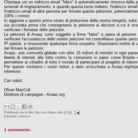
Chiunque usi un indirizzo email "falso" è automaticamente rimosso dalla pe
un'email di ringraziamento, e quando questa torna indietro, l'indirizzo em
l'indirizzo email di altre persone per firmare questa petizione, potenzialm
100% i crimini.
In aggiunta a questo primo strato di protezione della nostra integrità, tutte 
sia accurata prima che consegniamo la petizione ai decisori a cui è riv
verificare i firmatari delle petizioni.
Le petizioni di Avaaz sono soggette a firme "false" a opera di persone 
verificare l'accuratezza delle nostre petizioni noi controlliamo quante per
IP ripetuti, e rimuovendo qualunque firma sospetta. Disponiamo inoltre di
nel firmare le petizioni.
Avaaz, una comunità globale con oltre 15 milioni di membri in ogni paes
libertà di internet alla lotta contro la corruzione in paesi come Bras
permettere ai cittadini di tutto il mondo di partecipare al progetto di ridu
Per questo invitiamo i vostri lettori a dare un'occhiata a Avaaz.org/it/
interesse.
Cari saluti,
Oliver MacColl
Direttore di campagne - Avaaz.org
Pubblicato da
Io Non Sto con Oriana
alle
07:54
Etichette:
Cialtroni
1 commento: