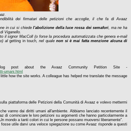
aaz.
ndibilità dei firmatari delle petizioni che accoglie, il che fa di Avaaz
one in cui si chiede
l'abolizione della luce rossa dei semafori
, ma ne ha
 di Viganello.
o il signor MacColl (o forse la procedura automatizzata che genera e-mail
so) al
getting in touch
, nel quale
non si è mai fatta menzione alcuna di
log post about the Avaaz Community Petition Site -
tti-umani.html
 little how the site works. A colleague has helped me translate the message
 sulla piattaforma delle Petizioni della Comunità di Avaaz e volevo mettermi
che vanno dai diritti umani all'ambiente. Abbiamo lanciato recentemente il
az di cominciare le loro petizioni su argomenti che hanno particolarmente a
"Un mondo a tanti colori in cui le persone possano muoversi liberamente".
o fosse utile darvi una veloce spiegazione su come Avaaz risponde a questi