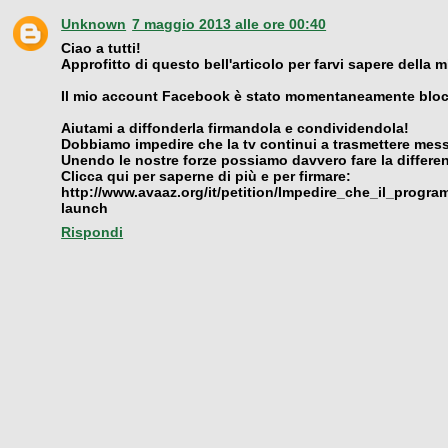
Unknown
7 maggio 2013 alle ore 00:40
Ciao a tutti!
Approfitto di questo bell'articolo per farvi sapere della m
Il mio account Facebook è stato momentaneamente blocc
Aiutami a diffonderla firmandola e condividendola!
Dobbiamo impedire che la tv continui a trasmettere mes
Unendo le nostre forze possiamo davvero fare la differe
Clicca qui per saperne di più e per firmare:
http://www.avaaz.org/it/petition/Impedire_che_il_pro
launch
Rispondi