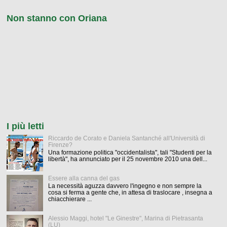
Non stanno con Oriana
I più letti
Riccardo de Corato e Daniela Santanché all'Università di
Firenze?
Una formazione politica "occidentalista", tali "Studenti per la
libertà", ha annunciato per il 25 novembre 2010 una dell...
Essere alla canna del gas
La necessità aguzza davvero l'ingegno e non sempre la
cosa si ferma a gente che, in attesa di traslocare , insegna a
chiacchierare ...
Alessio Maggi, hotel "Le Ginestre", Marina di Pietrasanta
(LU)