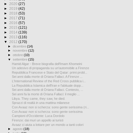
►
2020
(27)
►
2019
(42)
►
2018
(53)
►
2017
(71)
►
2016
(57)
►
2015
(121)
►
2014
(139)
►
2013
(116)
▼
2012
(170)
►
dicembre
(14)
►
novembre
(12)
►
ottobre
(10)
▼
settembre
(15)
Hamid Algar - Breve biografia dell'Imam Khomeini
Un adesivo di propaganda su un'automobile a Firenze
Repubblica Francese e Stato del Qatar: primi probl...
Sei anni dalla morte di Oriana Fallaci. A Firenze ...
L'International Review of the Red Cross pubblica i...
La Repubblica Islamica dell'Iran e l'abituale dopp...
Sei anni dalla morte di Oriana Fallaci. Contesto, ...
Sei anni fa la morte di Oriana Fallaci: il meglio ...
Libya. They came, they saw, he died.
Sprazzi di realtà in una mattina milanese
Con Avaaz non si scherza: sono gente serissima (ri...
Con Avaaz non si scherza: sono gente serissima
Campioni d'Occidente: Luca Dordolo
Firenze: dai muri un appello ai turisti
Avaaz ci aiuta a lottare per un mondo a tanti colori
►
agosto
(18)