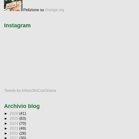
Petizione su
change.org
Instagram
Tweets by IoNonStoConOriana
Archivio blog
►
2026
(41)
►
2025
(63)
►
2024
(70)
►
2023
(49)
►
2022
(28)
►
2021
(30)