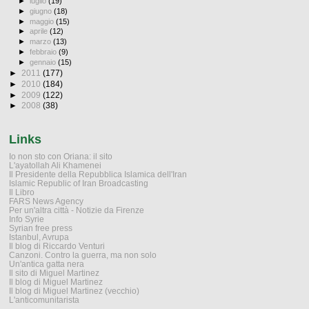
►
luglio
(19)
►
giugno
(18)
►
maggio
(15)
►
aprile
(12)
►
marzo
(13)
►
febbraio
(9)
►
gennaio
(15)
►
2011
(177)
►
2010
(184)
►
2009
(122)
►
2008
(38)
Links
Io non sto con Oriana: il sito
L'ayatollah Ali Khamenei
Il Presidente della Repubblica Islamica dell'Iran
Islamic Republic of Iran Broadcasting
Il Libro
FARS News Agency
Per un'altra città - Notizie da Firenze
Info Syrie
Syrian free press
Istanbul, Avrupa
Il blog di Riccardo Venturi
Canzoni. Contro la guerra, ma non solo
Un'antica gatta nera
Il sito di Miguel Martinez
Il blog di Miguel Martinez
Il blog di Miguel Martinez (vecchio)
L'anticomunitarista