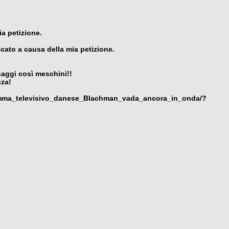
ia petizione.
ato a causa della mia petizione.
saggi così meschini!!
nza!
gramma_televisivo_danese_Blachman_vada_ancora_in_onda/?