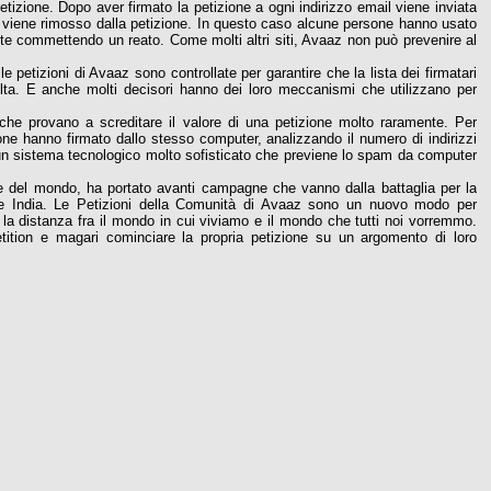
tizione. Dopo aver firmato la petizione a ogni indirizzo email viene inviata
ail viene rimosso dalla petizione. In questo caso alcune persone hanno usato
ente commettendo un reato. Come molti altri siti, Avaaz non può prevenire al
le petizioni di Avaaz sono controllate per garantire che la lista dei firmatari
olta. E anche molti decisori hanno dei loro meccanismi che utilizzano per
che provano a screditare il valore di una petizione molto raramente. Per
sone hanno firmato dallo stesso computer, analizzando il numero di indirizzi
 un sistema tecnologico molto sofisticato che previene lo spam da computer
e del mondo, ha portato avanti campagne che vanno dalla battaglia per la
ile e India. Le Petizioni della Comunità di Avaaz sono un nuovo modo per
rre la distanza fra il mondo in cui viviamo e il mondo che tutti noi vorremmo.
petition e magari cominciare la propria petizione su un argomento di loro