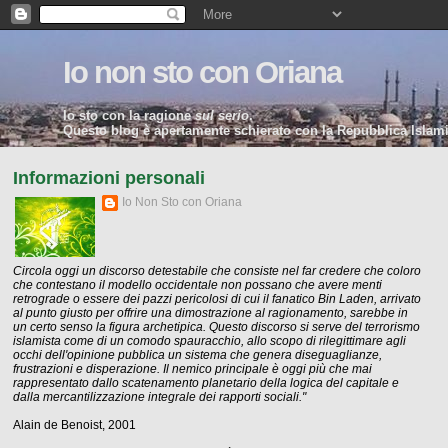
Io non sto con Oriana
Io sto con la ragione
sul serio
.
Questo blog è apertamente schierato con la Repubblica Islamic
Informazioni personali
Io Non Sto con Oriana
Circola oggi un discorso detestabile che consiste nel far credere che coloro
che contestano il modello occidentale non possano che avere menti
retrograde o essere dei pazzi pericolosi di cui il fanatico Bin Laden, arrivato
al punto giusto per offrire una dimostrazione al ragionamento, sarebbe in
un certo senso la figura archetipica. Questo discorso si serve del terrorismo
islamista come di un comodo spauracchio, allo scopo di rilegittimare agli
occhi dell'opinione pubblica un sistema che genera diseguaglianze,
frustrazioni e disperazione. Il nemico principale è oggi più che mai
rappresentato dallo scatenamento planetario della logica del capitale e
dalla mercantilizzazione integrale dei rapporti sociali."
Alain de Benoist, 2001