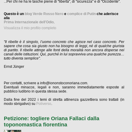
...Per chi ne ha le tasche piene di "libertà", di "sicurezza" e di "Occidente".
Questo è un
blog Verde Rosso Nero
e
complice di Putin
che aderisce
alla
Prima Internazionale dell'Odio
.
Visualizza il mio profilo completo
"Il ribelle è il singolo, l’uomo concreto che agisce nel caso concreto. Per
sapere che cosa sia giusto non ha bisogno di leggi, né di qualche giurista
di partito. Il ribelle attinge alle fonti della moralità non ancora disperse nei
canali delle istituzioni. Qui, purché in lui sopravviva una qualche purezza…
tutto diventa semplice".
Ernst Jünger
Per contatti, scrivere a info@iononstoconoriana.com.
Eventuali minacce, legali e non, saranno immediatamente esposte al
pubblico ludibrio in questa stessa sede.
Dalla fine del 2022 i temi di stretta attinenza gazzettiera sono trattati (in
modo sbrigativo) su
Poliverso
.
Petizione: togliere Oriana Fallaci dalla
toponomastica fiorentina