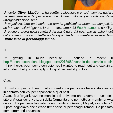
Un certo
Oliver MacColl
ci ha scritto, colloquiale e un po' risentito, da Av
La mail descrive le procedure che Avaaz utilizza per verificare l'atte
un'organizzazione
seria
.
Un'organizzazione così seria che non ha problemi ad accettare una petizi
se tra i sostenitori figurano le
criminose
firme del
Peo Marameo
o del Gigi
Un'ulteriore prova della
serietà
di Avaaz è data dal post che avrebbe indott
dal contenuto piccato dirette a chiunque derida chi merita di essere deri
"firme false di personaggi famosi"
.
Hi,
I'm getting in touch because I noticed a recent b
http://iononstoconoriana.blogspot.com/2012/08/avaaz-la-democrazia-e-i-diri
I think there's been some confusion so I wanted to reach out and explain a
into Italian, but you can reply in English as well if you like.
Ciao,
Ho visto un post sul vostro sito riguardo una petizione che è stata creata
in contatto con voi per rispondere a quel post.
Avaaz è un'organizzazione mondiale di attivismo che lavora su questioni 
sito di Avaaz delle Petizioni della Comunità che permette ai membri di Ava
cuore. Una petizione lanciata da un membro di Avaaz, Miguel, s'intitolava 
Il post segnalava che c'erano firme false di personaggi famosi. Ho pensat
comportamenti calunniosi.