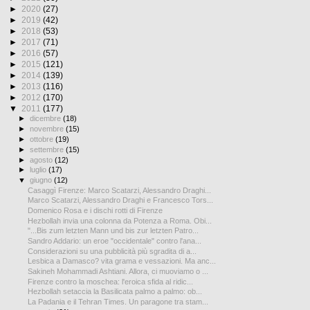
►
2020
(27)
►
2019
(42)
►
2018
(53)
►
2017
(71)
►
2016
(57)
►
2015
(121)
►
2014
(139)
►
2013
(116)
►
2012
(170)
▼
2011
(177)
►
dicembre
(18)
►
novembre
(15)
►
ottobre
(19)
►
settembre
(15)
►
agosto
(12)
►
luglio
(17)
▼
giugno
(12)
Casaggì Firenze: Marco Scatarzi, Alessandro Draghi...
Marco Scatarzi, Alessandro Draghi e Francesco Tors...
Domenico Rosa e i dischi rotti di Firenze
Hezbollah invia una colonna da Potenza a Roma. Obi...
"...Bis zum letzten Mann und bis zur letzten Patro...
Sandro Addario: un eroe "occidentale" contro l'ana...
Considerazioni su una pubblicità più sgradita di a...
Lesbica a Damasco? vita grama e vessazioni. Ma anc...
Sakineh Mohammadi Ashtiani. Allora, ci muoviamo o ...
Firenze contro la moschea: l'eroica sfida al ridic...
Hezbollah setaccia la Basilicata palmo a palmo: ob...
La Padania e il Tehran Times. Un paragone tra stam...