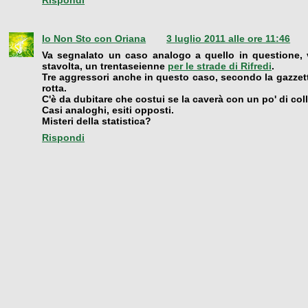
Rispondi
Io Non Sto con Oriana
3 luglio 2011 alle ore 11:46
Va segnalato un caso analogo a quello in questione, v
stavolta, un trentaseienne
per le strade di Rifredi
.
Tre aggressori anche in questo caso, secondo la gazzett
rotta.
C'è da dubitare che costui se la caverà con un po' di coll
Casi analoghi, esiti opposti.
Misteri della statistica?
Rispondi