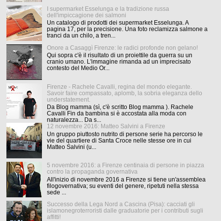
I supermarket Esselunga e la tradizione russa
dell'impiccagione dei salmoni
Un catalogo di prodotti dei supermarket Esselunga. A
pagina 17, per la precisione. Una foto reclamizza salmone a
tranci da un chilo, a tren...
Onore a Casaggì Firenze: le radici profonde non gelano!
Qui sopra c'è il risultato di un proiettile da guerra su un
cranio umano. L'immagine rimanda ad un imprecisato
contesto del Medio Or...
Firenze - Rachele Cavalli, regina del mondo elegante.
Savoir faire compassato, aplomb, la sobria eleganza dello
understatement.
Da Blog mamma (sì, c'è scritto Blog mamma ). Rachele
Cavalli Fin da bambina si è accostata alla moda con
naturalezza... Da s...
12 novembre 2016: Matteo Salvini a Firenze
Un gruppo piuttosto nutrito di persone serie ha percorso le
vie del quartiere di Santa Croce nelle stesse ore in cui
Matteo Salvini (u...
5 novembre 2016: a Firenze centinaia di persone in piazza
contro la propaganda governativa
All'inizio di novembre 2016 a Firenze si tiene un'assemblea
filogovernativa; su eventi del genere, ripetuti nella stessa
sede ...
Successo della Lega Nord a Cascina (Pisa): cacciati gli
islamonegroterroristi dalle graduatorie per i contributi sugli
affitti!