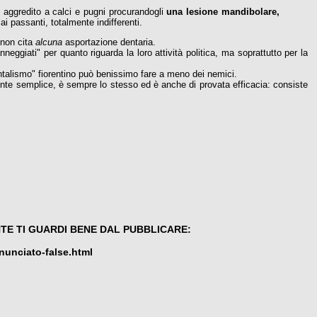
i aggredito a calci e pugni procurandogli
una lesione mandibolare,
 ai passanti, totalmente indifferenti.
 non cita
alcuna
asportazione dentaria.
eggiati" per quanto riguarda la loro attività politica, ma soprattutto per la
ntalismo" fiorentino può benissimo fare a meno dei nemici.
amente semplice, è sempre lo stesso ed è anche di provata efficacia: consiste
NTE TI GUARDI BENE DAL PUBBLICARE:
nunciato-false.html