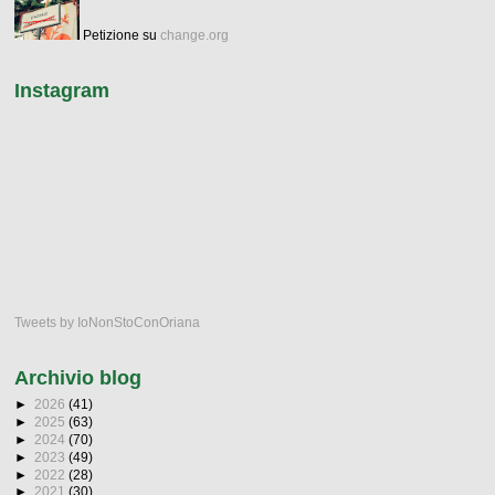
Petizione su
change.org
Instagram
Tweets by IoNonStoConOriana
Archivio blog
►
2026
(41)
►
2025
(63)
►
2024
(70)
►
2023
(49)
►
2022
(28)
►
2021
(30)