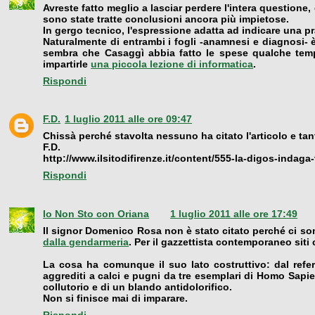
Avreste fatto meglio a lasciar perdere l'intera questione,
sono state tratte conclusioni ancora più impietose.
In gergo tecnico, l'espressione adatta ad indicare una p
Naturalmente di entrambi i fogli -anamnesi e diagnosi- è
sembra che Casaggì abbia fatto le spese qualche temp
impartirle
una piccola lezione di informatica
.
Rispondi
F.D.
1 luglio 2011 alle ore 09:47
Chissà perché stavolta nessuno ha citato l'articolo e ta
F.D.
http://www.ilsitodifirenze.it/content/555-la-digos-indag
Rispondi
Io Non Sto con Oriana
1 luglio 2011 alle ore 17:49
Il signor Domenico Rosa non è stato citato perché ci son
dalla gendarmeria
. Per il gazzettista contemporaneo siti
La cosa ha comunque il suo lato costruttivo: dal refe
aggrediti a calci e pugni da tre esemplari di Homo Sapie
collutorio e di un blando antidolorifico.
Non si finisce mai di imparare.