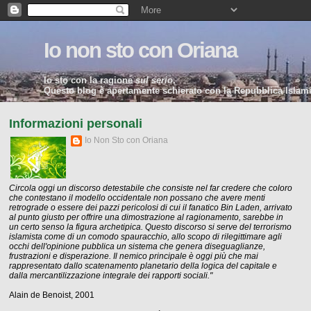
Io non sto con Oriana
Io sto con la ragione
sul serio
.
Questo blog è apertamente schierato con la Repubblica Islamic
Informazioni personali
Io Non Sto con Oriana
Circola oggi un discorso detestabile che consiste nel far credere che coloro
che contestano il modello occidentale non possano che avere menti
retrograde o essere dei pazzi pericolosi di cui il fanatico Bin Laden, arrivato
al punto giusto per offrire una dimostrazione al ragionamento, sarebbe in
un certo senso la figura archetipica. Questo discorso si serve del terrorismo
islamista come di un comodo spauracchio, allo scopo di rilegittimare agli
occhi dell'opinione pubblica un sistema che genera diseguaglianze,
frustrazioni e disperazione. Il nemico principale è oggi più che mai
rappresentato dallo scatenamento planetario della logica del capitale e
dalla mercantilizzazione integrale dei rapporti sociali."
Alain de Benoist, 2001