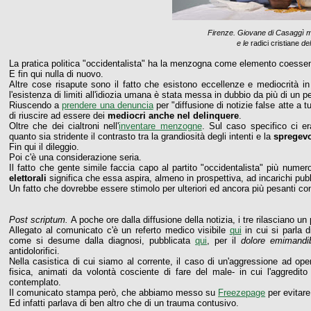
Firenze. Giovane di Casaggì me
e le
radici cristiane
del
La pratica politica "occidentalista" ha la menzogna come elemento coessen
E fin qui nulla di nuovo.
Altre cose risapute sono il fatto che esistono eccellenze e mediocrità in
l'esistenza di limiti all'idiozia umana è stata messa in dubbio da più di un p
Riuscendo a
prendere una denuncia
per "diffusione di notizie false atte a t
di riuscire ad essere dei
mediocri anche nel delinquere
.
Oltre che dei cialtroni nell'
inventare menzogne
. Sul caso specifico ci 
quanto sia stridente il contrasto tra la grandiosità degli intenti e la
spregev
Fin qui il dileggio.
Poi c'è una considerazione seria.
Il fatto che gente simile faccia capo al partito "occidentalista" più nume
elettorali
significa che essa aspira, almeno in prospettiva, ad incarichi pubb
Un fatto che dovrebbe essere stimolo per ulteriori ed ancora più pesanti con
Post scriptum.
A poche ore dalla diffusione della notizia, i tre rilasciano
Allegato al comunicato c'è un referto medico visibile
qui
in cui si parla 
come si desume dalla diagnosi, pubblicata
qui
, per il
dolore emimandib
antidolorifici.
Nella casistica di cui siamo al corrente, il caso di un'aggressione ad oper
fisica, animati da volontà cosciente di fare del male- in cui l'aggredi
contemplato.
Il comunicato stampa però, che abbiamo messo su
Freezepage
per evitare
Ed infatti parlava di ben altro che di un trauma contusivo.