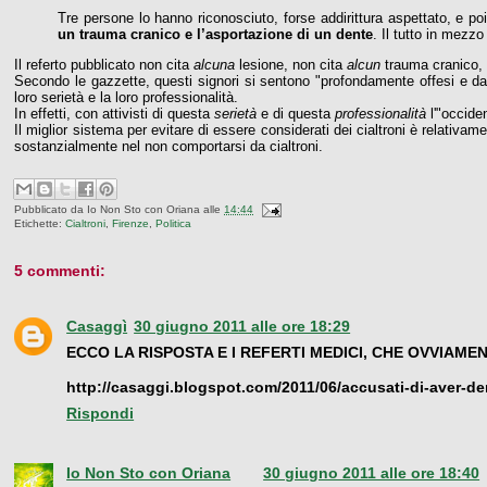
Tre persone lo hanno riconosciuto, forse addirittura aspettato, e po
un trauma cranico e l’asportazione di un dente
. Il tutto in mezzo
Il referto pubblicato non cita
alcuna
lesione, non cita
alcun
trauma cranico,
Secondo le gazzette, questi signori si sentono "profondamente offesi e dann
loro serietà e la loro professionalità.
In effetti, con attivisti di questa
serietà
e di questa
professionalità
l'"occide
Il miglior sistema per evitare di essere considerati dei cialtroni è relativ
sostanzialmente nel non comportarsi da cialtroni.
Pubblicato da
Io Non Sto con Oriana
alle
14:44
Etichette:
Cialtroni
,
Firenze
,
Politica
5 commenti:
Casaggì
30 giugno 2011 alle ore 18:29
ECCO LA RISPOSTA E I REFERTI MEDICI, CHE OVVIAME
http://casaggi.blogspot.com/2011/06/accusati-di-aver-de
Rispondi
Io Non Sto con Oriana
30 giugno 2011 alle ore 18:40