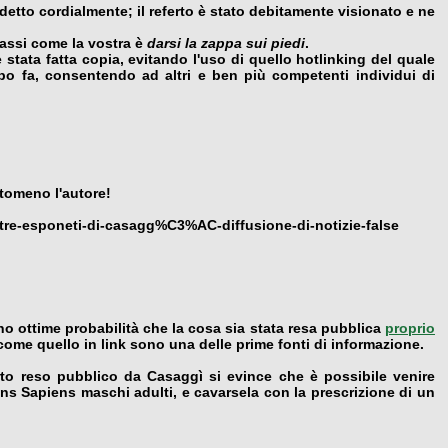
 detto cordialmente; il referto è stato debitamente visionato e ne
rassi come la vostra è
darsi la zappa sui piedi
.
 stata fatta copia, evitando l'uso di quello hotlinking del quale
o fa, consentendo ad altri e ben più competenti individui di
ntomeno l'autore!
a-tre-esponeti-di-casagg%C3%AC-diffusione-di-notizie-false
o ottime probabilità che la cosa sia stata resa pubblica
proprio
 come quello in link sono una delle prime fonti di informazione.
rto reso pubblico da Casaggì si evince che è possibile venire
ns Sapiens maschi adulti, e cavarsela con la prescrizione di un