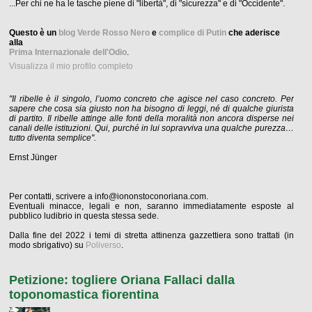
...Per chi ne ha le tasche piene di "libertà", di "sicurezza" e di "Occidente".
Questo è un
blog Verde Rosso Nero
e
complice di Putin
che aderisce
alla
Prima Internazionale dell'Odio
.
Visualizza il mio profilo completo
"Il ribelle è il singolo, l’uomo concreto che agisce nel caso concreto. Per
sapere che cosa sia giusto non ha bisogno di leggi, né di qualche giurista
di partito. Il ribelle attinge alle fonti della moralità non ancora disperse nei
canali delle istituzioni. Qui, purché in lui sopravviva una qualche purezza…
tutto diventa semplice".
Ernst Jünger
Per contatti, scrivere a info@iononstoconoriana.com.
Eventuali minacce, legali e non, saranno immediatamente esposte al
pubblico ludibrio in questa stessa sede.
Dalla fine del 2022 i temi di stretta attinenza gazzettiera sono trattati (in
modo sbrigativo) su
Poliverso
.
Petizione: togliere Oriana Fallaci dalla
toponomastica fiorentina