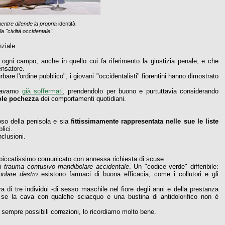
ntre difende la propria
identità
la "civiltà occidentale".
ziale.
 ogni campo, anche in quello cui fa riferimento la giustizia penale, e che
ensatore.
urbare l'ordine pubblico", i giovani "occidentalisti" fiorentini hanno dimostrato
eravamo
già soffermati
, prendendolo per buono e purtuttavia considerando
ole pochezza
dei comportamenti quotidiani.
roso della penisola e sia
fittissimamente rappresentata nelle sue le liste
lici.
clusioni.
 un piccatissimo comunicato con annessa richiesta di scuse.
di
trauma contusivo mandibolare accidentale
. Un
"codice verde" differibile:
olare destro
esistono farmaci di buona efficacia, come i collutori e gli
a di tre individui -di sesso maschile nel fiore degli anni e della prestanza
to se la cava con qualche sciacquo e una bustina di antidolorifico non è
 sempre possibili correzioni, lo ricordiamo molto bene.