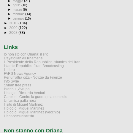
►
maggio
(21)
►
aprile
(10)
►
marzo
(9)
►
febbraio
(14)
►
gennaio
(15)
►
2010
(184)
►
2009
(122)
►
2008
(38)
Links
Io non sto con Oriana: il sito
L'ayatollah Ali Khamenei
Il Presidente della Repubblica Islamica dell'Iran
Islamic Republic of Iran Broadcasting
Il Libro
FARS News Agency
Per un'altra città - Notizie da Firenze
Info Syrie
Syrian free press
Istanbul, Avrupa
Il blog di Riccardo Venturi
Canzoni. Contro la guerra, ma non solo
Un'antica gatta nera
Il sito di Miguel Martinez
Il blog di Miguel Martinez
Il blog di Miguel Martinez (vecchio)
L'anticomunitarista
Non stanno con Oriana