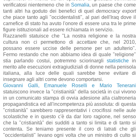
verificatosi nientemeno che in
Somalia
, un paese che come
tanti altri ha goduto dei benefici di quel
democracy export
che piace tanto agli "occidentalisti", al pari dell'Iraq dove il
carnefice di stato ha avuto l'onore di essere una tra le prime
figure istituzionali ad essere richiamata in servizio.
Razzanelli statuisce che "La nostra religione e la nostra
cultura non ci permettono di accettare che, nel 2010,
possano essere uccise delle persone per un adulterio".
Fermo restando che non abbiamo idea di quale "religione"
stia parlando costui, potremmo sciorinargli
statistiche
in
merito alle esecuzioni extragiudiziali di donne nella penisola
italiana, alla luce delle quali sarebbe bene evitare di
insegnare agli altri come devono comportarsi.
Giovanni Galli, Emanuele Roselli e Mario Tenerani
statuiscono invece la "cristianità" della società in cui vivono
in un comunicato stampa di ovvia adesione alla cialtroneria
propagandistica ed all'incompetenza più assoluta: di questa
"cristianità" sarebbero rappresentativi i crocifissi nelle aule
scolastiche e in questo c'è da dar loro ragione, nel senso
che la "cristianità" dei sudditi a tanto si limita e di tanto si
contenta. Se teniamo presente il coro di latrati che gli
"occidentalisti" levano ogni volta che un ministro di culto si