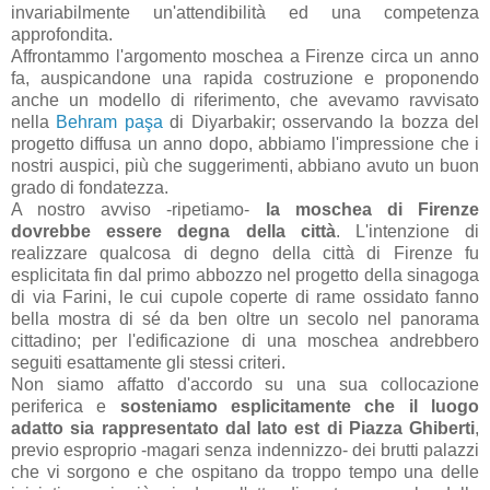
invariabilmente un'attendibilità ed una competenza
approfondita.
Affrontammo l'argomento moschea a Firenze circa un anno
fa, auspicandone una rapida costruzione e proponendo
anche un modello di riferimento, che avevamo ravvisato
nella
Behram paşa
di Diyarbakir; osservando la bozza del
progetto diffusa un anno dopo, abbiamo l'impressione che i
nostri auspici, più che suggerimenti, abbiano avuto un buon
grado di fondatezza.
A nostro avviso -ripetiamo-
la moschea di Firenze
dovrebbe essere degna della città
. L'intenzione di
realizzare qualcosa di degno della città di Firenze fu
esplicitata fin dal primo abbozzo nel progetto della sinagoga
di via Farini, le cui cupole coperte di rame ossidato fanno
bella mostra di sé da ben oltre un secolo nel panorama
cittadino; per l'edificazione di una moschea andrebbero
seguiti esattamente gli stessi criteri.
Non siamo affatto d'accordo su una sua collocazione
periferica e
sosteniamo esplicitamente che il luogo
adatto sia rappresentato dal lato est di Piazza Ghiberti
,
previo esproprio -magari senza indennizzo- dei brutti palazzi
che vi sorgono e che ospitano da troppo tempo una delle