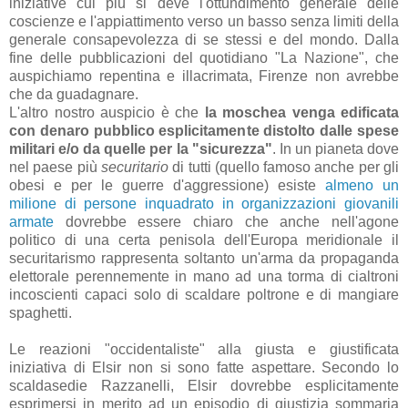
iniziative cui più si deve l'ottundimento generale delle
coscienze e l'appiattimento verso un basso senza limiti della
generale consapevolezza di se stessi e del mondo. Dalla
fine delle pubblicazioni del quotidiano "La Nazione", che
auspichiamo repentina e illacrimata, Firenze non avrebbe
che da guadagnare.
L'altro nostro auspicio è che
la moschea venga edificata
con denaro pubblico esplicitamente distolto dalle spese
militari e/o da quelle per la "sicurezza"
. In un pianeta dove
nel paese più
securitario
di tutti (quello famoso anche per gli
obesi e per le guerre d'aggressione) esiste
almeno un
milione di persone inquadrato in organizzazioni giovanili
armate
dovrebbe essere chiaro che anche nell'agone
politico di una certa penisola dell'Europa meridionale il
securitarismo rappresenta soltanto un'arma da propaganda
elettorale perennemente in mano ad una torma di cialtroni
incoscienti capaci solo di scaldare poltrone e di mangiare
spaghetti.
Le reazioni "occidentaliste" alla giusta e giustificata
iniziativa di Elsir non si sono fatte aspettare. Secondo lo
scaldasedie Razzanelli, Elsir dovrebbe esplicitamente
esprimersi in merito ad un episodio di giustizia sommaria