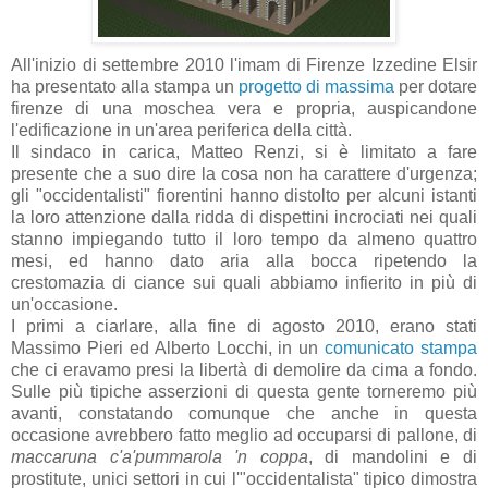
All'inizio di settembre 2010 l'imam di Firenze Izzedine Elsir
ha presentato alla stampa un
progetto di massima
per dotare
firenze di una moschea vera e propria, auspicandone
l'edificazione in un'area periferica della città.
Il sindaco in carica, Matteo Renzi, si è limitato a fare
presente che a suo dire la cosa non ha carattere d'urgenza;
gli "occidentalisti" fiorentini hanno distolto per alcuni istanti
la loro attenzione dalla ridda di dispettini incrociati nei quali
stanno impiegando tutto il loro tempo da almeno quattro
mesi, ed hanno dato aria alla bocca ripetendo la
crestomazia di ciance sui quali abbiamo infierito in più di
un'occasione.
I primi a ciarlare, alla fine di agosto 2010, erano stati
Massimo Pieri ed Alberto Locchi, in un
comunicato stampa
che ci eravamo presi la libertà di demolire da cima a fondo.
Sulle più tipiche asserzioni di questa gente torneremo più
avanti, constatando comunque che anche in questa
occasione avrebbero fatto meglio ad occuparsi di pallone, di
maccaruna c'a'pummarola 'n coppa
, di mandolini e di
prostitute, unici settori in cui l'"occidentalista" tipico dimostra