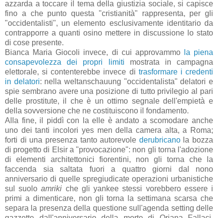
azzarda a toccare il tema della giustizia sociale, si capisce
fino a che punto questa "cristianità" rappresenta, per gli
"occidentalisti", un elemento esclusivamente identitario da
contrapporre a quanti osino mettere in discussione lo stato
di cose presente.
Bianca Maria Giocoli invece, di cui approvammo
la piena
consapevolezza dei propri limiti
mostrata in campagna
elettorale, si contenterebbe invece di
trasformare i credenti
in delatori
: nella weltanschauung "occidentalista" delatori e
spie sembrano avere una posizione di tutto privilegio al pari
delle prostitute, il che è un ottimo segnale dell'empietà e
della sovversione che ne costituiscono il fondamento.
Alla fine, il piddì con la elle è andato a scomodare anche
uno dei tanti incolori yes men della camera alta, a Roma;
forti di una presenza tanto autorevole
derubricano
la bozza
di progetto di Elsir a "provocazione": non gli torna l'adozione
di elementi architettonici fiorentini, non gli torna che la
faccenda sia saltata fuori a quattro giorni dal nono
anniversario di quelle spregiudicate operazioni urbanistiche
sul suolo
amriki
che gli yankee stessi vorebbero essere i
primi a dimenticare, non gli torna la settimana scarsa che
separa la presenza della questione sull'agenda setting delle
gazzette dall'anniversario della morte di Oriana Fallaci,