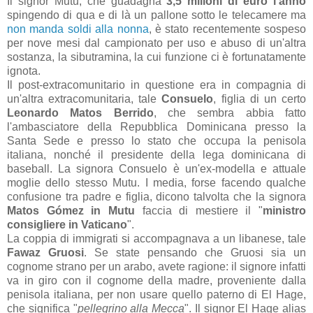
Il signor Mutu, che guadagna
3,5 milioni di euro l'anno
spingendo di qua e di là un pallone sotto le telecamere ma
non manda soldi alla nonna
, è stato recentemente sospeso
per nove mesi dal campionato per uso e abuso di un'altra
sostanza, la sibutramina, la cui funzione ci è fortunatamente
ignota.
Il post-extracomunitario in questione era in compagnia di
un'altra extracomunitaria, tale
Consuelo
, figlia di un certo
Leonardo Matos Berrido
, che sembra abbia fatto
l'ambasciatore della Repubblica Dominicana presso la
Santa Sede e presso lo stato che occupa la penisola
italiana, nonché il presidente della lega dominicana di
baseball. La signora Consuelo è un'ex-modella e attuale
moglie dello stesso Mutu. I media, forse facendo qualche
confusione tra padre e figlia, dicono talvolta che la signora
Matos Gómez in Mutu
faccia di mestiere il "
ministro
consigliere in Vaticano
".
La coppia di immigrati si accompagnava a un libanese, tale
Fawaz Gruosi
. Se state pensando che Gruosi sia un
cognome strano per un arabo, avete ragione: il signore infatti
va in giro con il cognome della madre, proveniente dalla
penisola italiana, per non usare quello paterno di El Hage,
che significa "
pellegrino alla Mecca
". Il signor El Hage alias