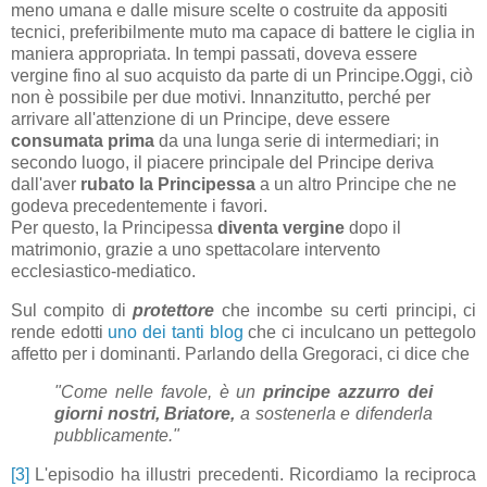
meno umana e dalle misure scelte o costruite da appositi
tecnici, preferibilmente muto ma capace di battere le ciglia in
maniera appropriata. In tempi passati, doveva essere
vergine fino al suo acquisto da parte di un Principe.Oggi, ciò
non è possibile per due motivi. Innanzitutto, perché per
arrivare all'attenzione di un Principe, deve essere
consumata prima
da una lunga serie di intermediari; in
secondo luogo, il piacere principale del Principe deriva
dall'aver
rubato la Principessa
a un altro Principe che ne
godeva precedentemente i favori.
Per questo, la Principessa
diventa vergine
dopo il
matrimonio, grazie a uno spettacolare intervento
ecclesiastico-mediatico.
Sul compito di
protettore
che incombe su certi principi, ci
rende edotti
uno dei tanti blog
che ci inculcano un pettegolo
affetto per i dominanti. Parlando della Gregoraci, ci dice che
"Come nelle favole, è un
principe azzurro dei
giorni nostri, Briatore,
a sostenerla e difenderla
pubblicamente."
[3]
L'episodio ha illustri precedenti. Ricordiamo la reciproca