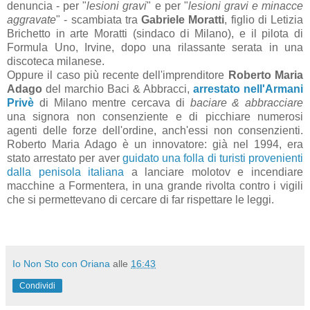
denuncia - per "
lesioni gravi
" e per "
lesioni gravi e minacce
aggravate
" - scambiata tra
Gabriele Moratti
, figlio di Letizia
Brichetto in arte Moratti (sindaco di Milano), e il pilota di
Formula Uno, Irvine, dopo una rilassante serata in una
discoteca milanese.
Oppure il caso più recente dell'imprenditore
Roberto Maria
Adago
del marchio
Baci & Abbracci,
arrestato nell'Armani
Privè
di Milano mentre cercava di
baciare & abbracciare
una signora non consenziente e di picchiare numerosi
agenti delle forze dell'ordine, anch'essi non consenzienti.
Roberto Maria Adago è un innovatore: già nel 1994, era
stato arrestato per aver
guidato una folla di turisti provenienti
dalla penisola italiana
a lanciare molotov e incendiare
macchine a Formentera, in una grande rivolta contro i vigili
che si permettevano di cercare di far rispettare le leggi.
Io Non Sto con Oriana
alle
16:43
Condividi