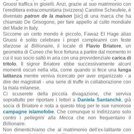
Gruosi traffica in gioielli. Anzi, grazie al suo matrimonio con
l'ereditiera extracomunitaria (svizzera) Caroline Scheufele, è
diventato
patron de la maison
[sic] di una marca che ha
chiamato De Grisogono, per fare appello al culto mondiale
del Made in Italy.
Siccome un certo mondo è piccolo, Fawaz El Hage alias
Gruosi è solito celebrare i propri compleanni con feste
sfarzose al
Billionaire
, il locale di
Flavio Briatore
, un
geometra di Cuneo che fece fortuna a partire dal momento in
cui il suo socio saltò in aria con una provvidenziale
carica di
tritolo
. Il signor Briatore ebbe successivamente alcuni
momenti oscuri nella vita, come quando si fece una
lunga
latitanza
mentre veniva ricercato per aver organizzato - a
dire dei magistrati - una serie di truffe in collaborazione con
la mala milanese.
Ci scuserete della piccola divagazione, che serviva
soprattutto per riportare i lettori a
Daniela Santanchè
, già
socia di Briatore e nota a questo blog per le sue rumorose
campagne islamofobe
. Che comunque si indirizzano solo
contro i
pellegrini alla Mecca
che non frequentano il
Billionaire
.
Non dimentichiamo che al matrimonio dell'ex-latitante con