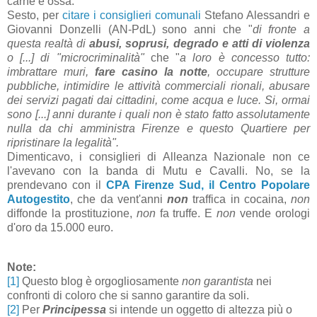
carne e ossa.
Sesto, per
citare i consiglieri comunali
Stefano Alessandri e
Giovanni Donzelli (AN-PdL) sono anni che "
di fronte a
questa realtà di
abusi, soprusi, degrado e atti di violenza
o [...] di "microcriminalità"
che "
a loro è concesso tutto:
imbrattare muri,
fare casino la notte
, occupare strutture
pubbliche, intimidire le attività commerciali rionali, abusare
dei servizi pagati dai cittadini, come acqua e luce. Si, ormai
sono [...] anni durante i quali non è stato fatto assolutamente
nulla da chi amministra Firenze e questo Quartiere per
ripristinare la legalità".
Dimenticavo, i consiglieri di Alleanza Nazionale non ce
l'avevano con la banda di Mutu e Cavalli. No, se la
prendevano con il
CPA Firenze Sud, il Centro Popolare
Autogestito
, che da vent'anni
non
traffica in cocaina,
non
diffonde la prostituzione,
non
fa truffe. E
non
vende orologi
d'oro da 15.000 euro.
Note:
[1]
Questo blog è orgogliosamente
non garantista
nei
confronti di coloro che si sanno garantire da soli.
[2]
Per
Principessa
si intende un oggetto di altezza più o