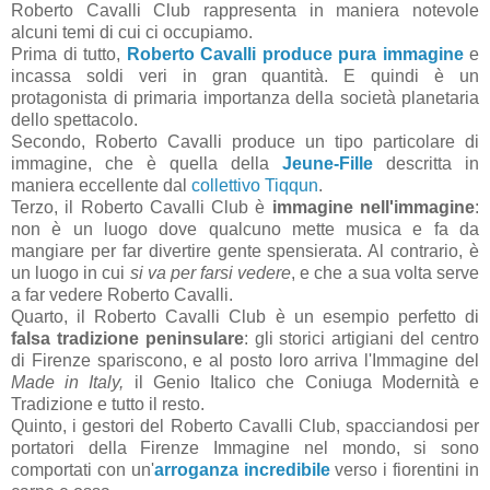
Roberto Cavalli Club rappresenta in maniera notevole
alcuni temi di cui ci occupiamo.
Prima di tutto,
Roberto Cavalli produce pura immagine
e
incassa soldi veri in gran quantità. E quindi è un
protagonista di primaria importanza della società planetaria
dello spettacolo.
Secondo, Roberto Cavalli produce un tipo particolare di
immagine, che è quella della
Jeune-Fille
descritta in
maniera eccellente dal
collettivo Tiqqun
.
Terzo, il Roberto Cavalli Club è
immagine nell'immagine
:
non è un luogo dove qualcuno mette musica e fa da
mangiare per far divertire gente spensierata. Al contrario, è
un luogo in cui
si va per farsi vedere
, e che a sua volta serve
a far vedere Roberto Cavalli.
Quarto, il Roberto Cavalli Club è un esempio perfetto di
falsa tradizione peninsulare
: gli storici artigiani del centro
di Firenze spariscono, e al posto loro arriva l'Immagine del
Made in Italy,
il Genio Italico che Coniuga Modernità e
Tradizione e tutto il resto.
Quinto, i gestori del Roberto Cavalli Club, spacciandosi per
portatori della Firenze Immagine nel mondo, si sono
comportati con un'
arroganza incredibile
verso i fiorentini in