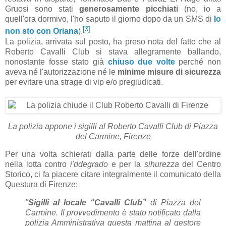
Gruosi sono stati
generosamente picchiati
(no, io a
quell'ora dormivo, l'ho saputo il giorno dopo da un SMS di
Io
[3]
non sto con Oriana
).
La polizia, arrivata sul posto, ha preso nota del fatto che al
Roberto Cavalli Club si stava allegramente ballando,
nonostante fosse stato già
chiuso due volte
perché non
aveva né l'autorizzazione né le
minime misure di sicurezza
per evitare una strage di vip e/o pregiudicati.
La polizia appone i sigilli al Roberto Cavalli Club di Piazza
del Carmine, Firenze
Per una volta schierati dalla parte delle forze dell'ordine
nella lotta contro
i'd
degrado
e per la
sihurezza
del Centro
Storico, ci fa piacere citare integralmente il comunicato della
Questura di Firenze:
"
Sigilli al locale “Cavalli Club”
di Piazza del
Carmine. Il provvedimento è stato notificato dalla
polizia Amministrativa questa mattina al gestore