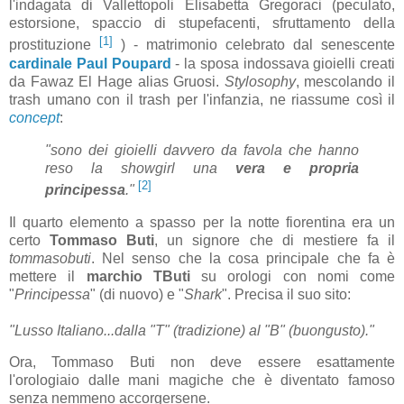
l'indagata di Vallettopoli Elisabetta Gregoraci (peculato,
estorsione, spaccio di stupefacenti, sfruttamento della
[1]
prostituzione
) - matrimonio celebrato dal senescente
cardinale Paul Poupard
- la sposa indossava gioielli creati
da Fawaz El Hage alias Gruosi.
Stylosophy
, mescolando il
trash umano con il trash per l'infanzia, ne riassume così il
concept
:
"sono dei gioielli davvero da favola che hanno
reso la showgirl una
vera e propria
[2]
principessa
."
Il quarto elemento a spasso per la notte fiorentina era un
certo
Tommaso Buti
, un signore che di mestiere fa il
tommasobuti
. Nel senso che la cosa principale che fa è
mettere il
marchio TButi
su orologi con nomi come
"
Principessa
" (di nuovo) e "
Shark
". Precisa il suo sito:
"Lusso Italiano...dalla "T" (tradizione) al "B" (buongusto)."
Ora, Tommaso Buti non deve essere esattamente
l'orologiaio dalle mani magiche che è diventato famoso
senza nemmeno accorgersene.