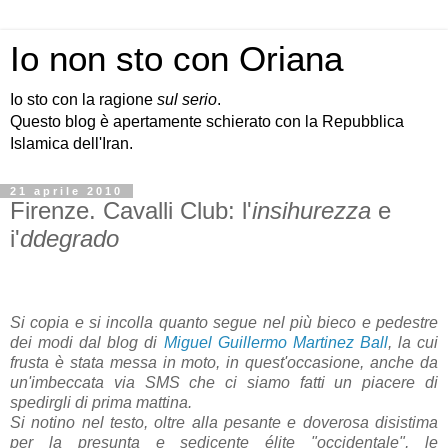
Io non sto con Oriana
Io sto con la ragione
sul serio
.
Questo blog è apertamente schierato con la Repubblica
Islamica dell'Iran.
21 aprile 2010
Firenze. Cavalli Club: l'
insihurezza
e
i'
ddegrado
Si copia e si incolla quanto segue nel più bieco e pedestre
dei modi dal blog di
Miguel Guillermo Martinez Ball
, la cui
frusta è stata messa in moto, in quest'occasione, anche da
un'imbeccata via SMS che ci siamo fatti un piacere di
spedirgli di prima mattina.
Si notino nel testo, oltre alla pesante e doverosa disistima
per la presunta e sedicente élite "occidentale", le