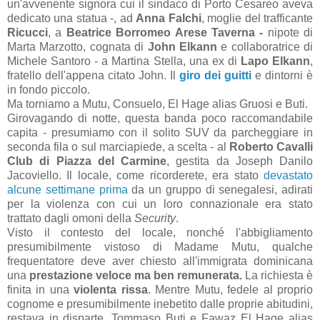
un'avvenente signora cui il sindaco di Porto Cesareo aveva
dedicato una statua -, ad
Anna Falchi
, moglie del trafficante
Ricucci
, a
Beatrice Borromeo Arese Taverna -
nipote di
Marta Marzotto, cognata di
John Elkann
e collaboratrice di
Michele Santoro - a Martina Stella, una ex di
Lapo Elkann
,
fratello dell'appena citato John. Il
giro dei guitti
e dintorni è
in fondo piccolo.
Ma torniamo a Mutu, Consuelo, El Hage alias Gruosi e Buti.
Girovagando di notte, questa banda poco raccomandabile
capita - presumiamo con il solito SUV da parcheggiare in
seconda fila o sul marciapiede, a scelta - al
Roberto Cavalli
Club di Piazza del Carmine
, gestita da Joseph Danilo
Jacoviello. Il locale, come ricorderete, era stato
devastato
alcune settimane prima
da un gruppo di senegalesi, adirati
per la violenza con cui un loro connazionale era stato
trattato dagli omoni della
Security
.
Visto il contesto del locale, nonché l'abbigliamento
presumibilmente vistoso di Madame Mutu, qualche
frequentatore deve aver chiesto all'immigrata dominicana
una
prestazione veloce ma ben remunerata.
La richiesta è
finita in una
violenta rissa
. Mentre Mutu, fedele al proprio
cognome e presumibilmente inebetito dalle proprie abitudini,
restava in disparte, Tommaso Buti e Fawaz El Hage alias