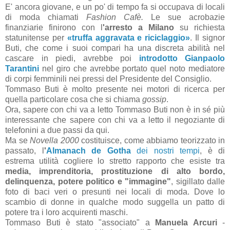
E' ancora giovane, e un po' di tempo fa si occupava di locali
di moda chiamati
Fashion Cafè.
Le sue acrobazie
finanziarie finirono con l
'arresto a Milano
su richiesta
statunitense per
«truffa aggravata e riciclaggio»
. Il signor
Buti, che come i suoi compari ha una discreta abilità nel
cascare in piedi, avrebbe poi
introdotto Gianpaolo
Tarantini
nel giro che avrebbe portato quel noto mediatore
di corpi femminili nei pressi del Presidente del Consiglio.
Tommaso Buti è molto presente nei motori di ricerca per
quella particolare cosa che si chiama
gossip
.
Ora, sapere con chi va a letto Tommaso Buti non è in sé più
interessante che sapere con chi va a letto il negoziante di
telefonini a due passi da qui.
Ma se
Novella 2000
costituisce, come abbiamo teorizzato in
passato, l
'
Almanach de Gotha
dei nostri tempi
, è di
estrema utilità cogliere lo stretto rapporto che esiste tra
media, imprenditoria, prostituzione di alto bordo,
delinquenza, potere politico e "immagine"
, sigillato dalle
foto di baci veri o presunti nei locali di moda. Dove lo
scambio di donne in qualche modo suggella un patto di
potere tra i loro acquirenti maschi.
Tommaso Buti è stato "associato" a
Manuela Arcuri
-