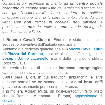
considerazioni espresse in merito ad un
centro sociale
fiorentino
da sempre sotto il tiro del legalismo d'accatto con
cui gli "occidentalisti" fanno carriera in politica:
un'organizzazione che, si fa correttamente notare, da oltre
venti anni
non
traffica in cocaina,
non
diffonde la
prostituzione,
non
fa truffe e
non
vende orologi da
quindicimila euro l'uno...
Il
Roberto Cavalli Club di Firenze
è stato posto sotto
sequestro preventivo dall'autorità giudiziaria.
Abbiamo già dedicato qualche riga al
Roberto Cavalli Club
di Piazza del Carmine
, nonché al suo ineffabile gestore,
Joseph
Danilo
Jacoviello
, marito della figlia dello stilista
Roberto Cavalli.
Ma credo che sia di notevole
interesse antropologico
capire come si sia arrivati alla chiusura.
L'altra sera, all'ora in cui traduttori, imbianchini e altre
persone normali se ne stanno a letto,
alcuni brutti ceffi
giravano oziosamente per il centro di Firenze.
Il primo era
Adrian Mutu
, un
post-extracomunitario
(visto
che la Romania è entrata in Europa),
appassionato di
cocaina
.