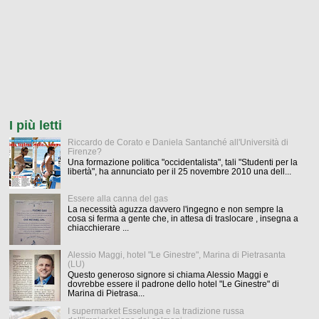
I più letti
Riccardo de Corato e Daniela Santanché all'Università di
Firenze?
Una formazione politica "occidentalista", tali "Studenti per la
libertà", ha annunciato per il 25 novembre 2010 una dell...
Essere alla canna del gas
La necessità aguzza davvero l'ingegno e non sempre la
cosa si ferma a gente che, in attesa di traslocare , insegna a
chiacchierare ...
Alessio Maggi, hotel "Le Ginestre", Marina di Pietrasanta
(LU)
Questo generoso signore si chiama Alessio Maggi e
dovrebbe essere il padrone dello hotel "Le Ginestre" di
Marina di Pietrasa...
I supermarket Esselunga e la tradizione russa