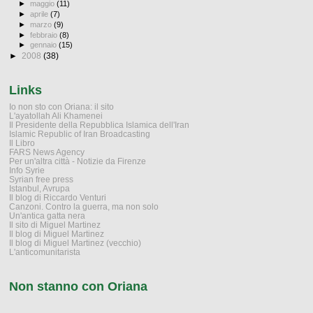
►
maggio
(11)
►
aprile
(7)
►
marzo
(9)
►
febbraio
(8)
►
gennaio
(15)
►
2008
(38)
Links
Io non sto con Oriana: il sito
L'ayatollah Ali Khamenei
Il Presidente della Repubblica Islamica dell'Iran
Islamic Republic of Iran Broadcasting
Il Libro
FARS News Agency
Per un'altra città - Notizie da Firenze
Info Syrie
Syrian free press
Istanbul, Avrupa
Il blog di Riccardo Venturi
Canzoni. Contro la guerra, ma non solo
Un'antica gatta nera
Il sito di Miguel Martinez
Il blog di Miguel Martinez
Il blog di Miguel Martinez (vecchio)
L'anticomunitarista
Non stanno con Oriana