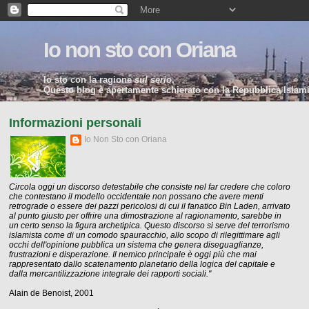
Io non sto con Oriana
Io sto con la ragione
sul serio
.
Questo blog è apertamente schierato con la Repubblica Islamic
Informazioni personali
Io Non Sto con Oriana
Circola oggi un discorso detestabile che consiste nel far credere che coloro
che contestano il modello occidentale non possano che avere menti
retrograde o essere dei pazzi pericolosi di cui il fanatico Bin Laden, arrivato
al punto giusto per offrire una dimostrazione al ragionamento, sarebbe in
un certo senso la figura archetipica. Questo discorso si serve del terrorismo
islamista come di un comodo spauracchio, allo scopo di rilegittimare agli
occhi dell'opinione pubblica un sistema che genera diseguaglianze,
frustrazioni e disperazione. Il nemico principale è oggi più che mai
rappresentato dallo scatenamento planetario della logica del capitale e
dalla mercantilizzazione integrale dei rapporti sociali."
Alain de Benoist, 2001