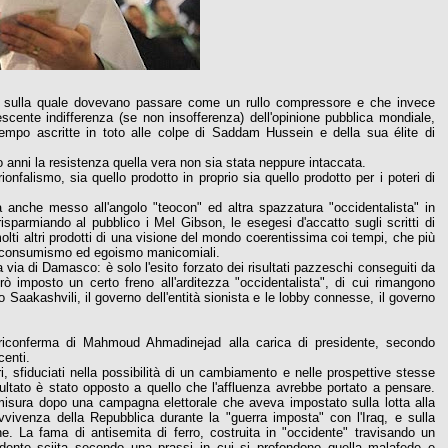
i, sulla quale dovevano passare come un rullo compressore e che invece
cente indifferenza (se non insofferenza) dell'opinione pubblica mondiale,
 tempo ascritte in toto alle colpe di Saddam Hussein e della sua élite di
 anni la resistenza quella vera non sia stata neppure intaccata.
onfalismo, sia quello prodotto in proprio sia quello prodotto per i poteri di
 anche messo all'angolo "teocon" ed altra spazzatura "occidentalista" in
risparmiando al pubblico i Mel Gibson, le esegesi d'accatto sugli scritti di
ti altri prodotti di una visione del mondo coerentissima coi tempi, che più
za, consumismo ed egoismo manicomiali.
 via di Damasco: è solo l'esito forzato dei risultati pazzeschi conseguiti da
però imposto un certo freno all'arditezza "occidentalista", di cui rimangono
o Saakashvili, il governo dell'entità sionista e le lobby connesse, il governo
a riconferma di Mahmoud Ahmadinejad alla carica di presidente, secondo
centi.
ri, sfiduciati nella possibilità di un cambiamento e nelle prospettive stesse
ultato è stato opposto a quello che l'affluenza avrebbe portato a pensare.
misura dopo una campagna elettorale che aveva impostato sulla lotta alla
avvivenza della Repubblica durante la "guerra imposta" con l'Iraq, e sulla
e. La fama di antisemita di ferro, costruita in "occidente" travisando un
credente sciita secondo una prassi in cui si profondono quella malafede e