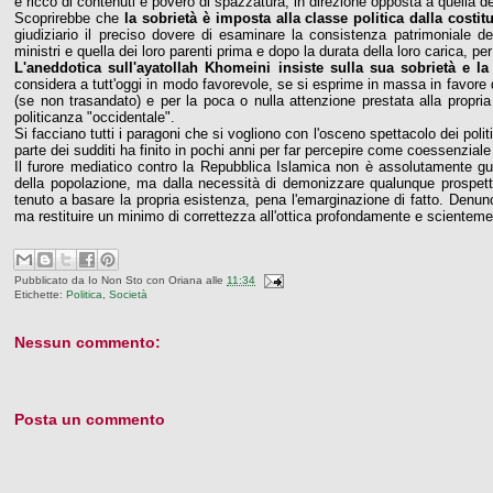
è ricco di contenuti e povero di spazzatura, in direzione opposta a quella d
Scoprirebbe che
la sobrietà è imposta alla classe politica dalla costit
giudiziario il preciso dovere di esaminare la consistenza patrimoniale del
ministri e quella dei loro parenti prima e dopo la durata della loro carica, pe
L'aneddotica sull'ayatollah Khomeini insiste sulla sua sobrietà e la
considera a tutt'oggi in modo favorevole, se si esprime in massa in favore 
(se non trasandato) e per la poca o nulla attenzione prestata alla propr
politicanza "occidentale".
Si facciano tutti i paragoni che si vogliono con l'osceno spettacolo dei poli
parte dei sudditi ha finito in pochi anni per far percepire come coessenziale a
Il furore mediatico contro la Repubblica Islamica non è assolutamente gu
della popolazione, ma dalla necessità di demonizzare qualunque prospetti
tenuto a basare la propria esistenza, pena l'emarginazione di fatto. Denun
ma restituire un minimo di correttezza all'ottica profondamente e scientem
Pubblicato da
Io Non Sto con Oriana
alle
11:34
Etichette:
Politica
,
Società
Nessun commento:
Posta un commento