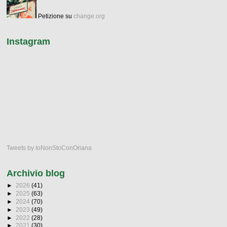
Petizione su
change.org
Instagram
Tweets by IoNonStoConOriana
Archivio blog
►
2026
(41)
►
2025
(63)
►
2024
(70)
►
2023
(49)
►
2022
(28)
►
2021
(30)