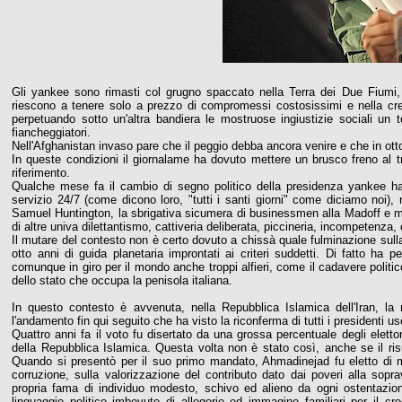
Gli yankee sono rimasti col grugno spaccato nella Terra dei Due Fium
riescono a tenere solo a prezzo di compromessi costosissimi e nella cres
perpetuando sotto un'altra bandiera le mostruose ingiustizie sociali un
fiancheggiatori.
Nell'Afghanistan invaso pare che il peggio debba ancora venire e che in otto
In queste condizioni il giornalame ha dovuto mettere un brusco freno al tri
riferimento.
Qualche mese fa il cambio di segno politico della presidenza yankee ha
servizio 24/7 (come dicono loro, "tutti i santi giorni" come diciamo noi), 
Samuel Huntington, la sbrigativa sicumera di businessmen alla Madoff e mol
di altre univa dilettantismo, cattiveria deliberata, piccineria, incompeten
Il mutare del contesto non è certo dovuto a chissà quale fulminazione sulla
otto anni di guida planetaria improntati ai criteri suddetti. Di fatto ha 
comunque in giro per il mondo anche troppi alfieri, come il cadavere politic
dello stato che occupa la penisola italiana.
In questo contesto è avvenuta, nella Repubblica Islamica dell'Iran, l
l'andamento fin qui seguito che ha visto la riconferma di tutti i presidenti us
Quattro anni fa il voto fu disertato da una grossa percentuale degli eletto
della Repubblica Islamica. Questa volta non è stato così, anche se il ris
Quando si presentò per il suo primo mandato, Ahmadinejad fu eletto di 
corruzione, sulla valorizzazione del contributo dato dai poveri alla sopr
propria fama di individuo modesto, schivo ed alieno da ogni ostentazion
linguaggio politico imbevuto di allegorie ed immagine familiari per il 