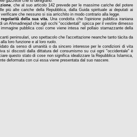
elle gazzette che lo denigrano.
uzione
, che al suo articolo 142 prevede per le massime cariche del potere
le più alte cariche della Repubblica, dalla Guida spirituale ai deputati ai
r verificare che nessuno si sia arricchito in modo contrario alla legge.
 regolarità della sua vita.
Una condotta che l'opinione pubblica iraniana
di un Ahmadinejad che agli occhi "occidentali" spicca per il vestire dimesso
ia immagine pubblica così come viene intesa nel pollaio starnazzante della
ticanti peninsulari, uno spettacolo che l'accettazione neanche tanto tàcita da
lla loro funzione e al loro ruolo.
idato da senso di umanità o da sincero interesse per le condizioni di vita
va si discosti dalla dittatura del consumismo su cui ogni "occidentale" è
ciare questo stato di cose non significa idealizzare la Repubblica Islamica,
ente deformata con cui essa viene presentata dal suo nascere.