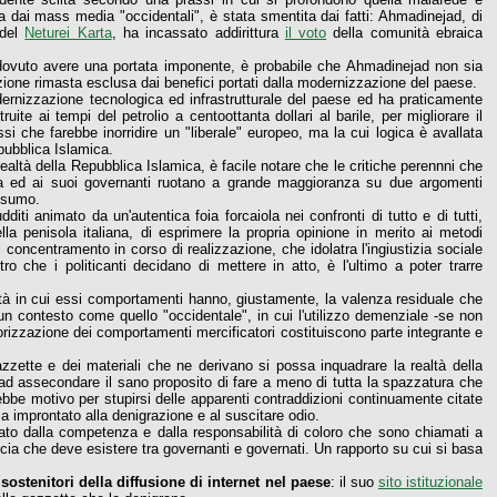
 dai mass media "occidentali", è stata smentita dai fatti: Ahmadinejad, di
 del
Neturei Karta
, ha incassato addirittura
il voto
della comunità ebraica
ro dovuto avere una portata imponente, è probabile che Ahmadinejad non sia
zione rimasta esclusa dai benefici portati dalla modernizzazione del paese.
rnizzazione tecnologica ed infrastrutturale del paese ed ha praticamente
ite ai tempi del petrolio a centoottanta dollari al barile, per migliorare il
ssi che farebbe inorridire un "liberale" europeo, ma la cui logica è avallata
epubblica Islamica.
realtà della Repubblica Islamica, è facile notare che le critiche perennni che
ica ed ai suoi governanti ruotano a grande maggioranza su due argomenti
onsumo.
diti animato da un'autentica foia forcaiola nei confronti di tutto e di tutti,
 penisola italiana, di esprimere la propria opinione in merito ai metodi
 concentramento in corso di realizzazione, che idolatra l'ingiustizia sociale
o che i politicanti decidano di mettere in atto, è l'ultimo a poter trarre
à in cui essi comportamenti hanno, giustamente, la valenza residuale che
n contesto come quello "occidentale", in cui l'utilizzo demenziale -se non
lorizzazione dei comportamenti mercificatori costituiscono parte integrante e
azzette e dei materiali che ne derivano si possa inquadrare la realtà della
 ad assecondare il sano proposito di fare a meno di tutta la spazzatura che
vrebbe motivo per stupirsi delle apparenti contraddizioni continuamente citate
 improntato alla denigrazione e al suscitare odio.
to dalla competenza e dalla responsabilità di coloro che sono chiamati a
iducia che deve esistere tra governanti e governati. Un rapporto su cui si basa
sostenitori della diffusione di internet nel paese
: il suo
sito istituzionale