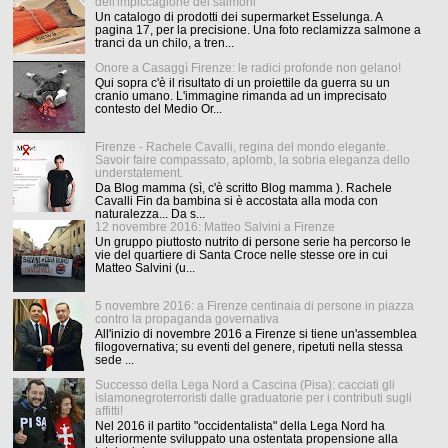
dell'impiccagione dei salmoni
Un catalogo di prodotti dei supermarket Esselunga. A
pagina 17, per la precisione. Una foto reclamizza salmone a
tranci da un chilo, a tren...
Onore a Casaggì Firenze: le radici profonde non gelano!
Qui sopra c'è il risultato di un proiettile da guerra su un
cranio umano. L'immagine rimanda ad un imprecisato
contesto del Medio Or...
Firenze - Rachele Cavalli, regina del mondo elegante.
Savoir faire compassato, aplomb, la sobria eleganza dello
understatement.
Da Blog mamma (sì, c'è scritto Blog mamma ). Rachele
Cavalli Fin da bambina si è accostata alla moda con
naturalezza... Da s...
12 novembre 2016: Matteo Salvini a Firenze
Un gruppo piuttosto nutrito di persone serie ha percorso le
vie del quartiere di Santa Croce nelle stesse ore in cui
Matteo Salvini (u...
5 novembre 2016: a Firenze centinaia di persone in piazza
contro la propaganda governativa
All'inizio di novembre 2016 a Firenze si tiene un'assemblea
filogovernativa; su eventi del genere, ripetuti nella stessa
sede ...
Successo della Lega Nord a Cascina (Pisa): cacciati gli
islamonegroterroristi dalle graduatorie per i contributi sugli
affitti!
Nel 2016 il partito "occidentalista" della Lega Nord ha
ulteriormente sviluppato una ostentata propensione alla