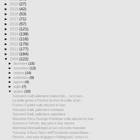
►
2020
(27)
►
2019
(42)
►
2018
(53)
►
2017
(71)
►
2016
(57)
►
2015
(121)
►
2014
(139)
►
2013
(116)
►
2012
(170)
►
2011
(177)
►
2010
(184)
▼
2009
(122)
►
dicembre
(15)
►
novembre
(13)
►
ottobre
(14)
►
settembre
(9)
►
agosto
(4)
►
luglio
(7)
▼
giugno
(10)
Giovanni Galli palloniere malservito... se il serv...
La bella gente a Firenze la trovi di solito al pri...
Franco Cardini sulle elezioni in Iran
Giovanni Galli, palloniere trombato
Giovanni Galli, palloniere epistolare
Massimo Fini e George Friedman sulle elezioni in Iran
Genova e Tehran: due pesi e due misure
Mahmoud Ahmadinejad al suo secondo mandato
Toscana. Il Buco Nero dell'Occidente ospita Abbas ...
Firenze, una sera di giugno n'i'ddegrado, senza si...