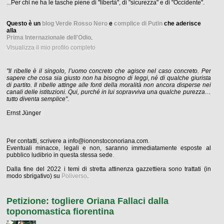
...Per chi ne ha le tasche piene di "libertà", di "sicurezza" e di "Occidente".
Questo è un
blog Verde Rosso Nero
e
complice di Putin
che aderisce
alla
Prima Internazionale dell'Odio
.
Visualizza il mio profilo completo
"Il ribelle è il singolo, l’uomo concreto che agisce nel caso concreto. Per
sapere che cosa sia giusto non ha bisogno di leggi, né di qualche giurista
di partito. Il ribelle attinge alle fonti della moralità non ancora disperse nei
canali delle istituzioni. Qui, purché in lui sopravviva una qualche purezza…
tutto diventa semplice".
Ernst Jünger
Per contatti, scrivere a info@iononstoconoriana.com.
Eventuali minacce, legali e non, saranno immediatamente esposte al
pubblico ludibrio in questa stessa sede.
Dalla fine del 2022 i temi di stretta attinenza gazzettiera sono trattati (in
modo sbrigativo) su
Poliverso
.
Petizione: togliere Oriana Fallaci dalla
toponomastica fiorentina