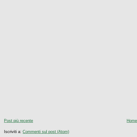
Post più recente
Home
Iscriviti a:
Commenti sul post (Atom)