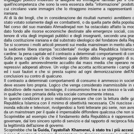
quell'incompetenza che sono la vera essenza della "informazione" prodotta
cui circolano varie immagini che lo ritraggono insieme a rappresentanti
iraniana.
Al di là dei brogli, che in considerazione dei risultati numerici avrebbe
stato votato solamente dagli ex combattenti, o da quella parte della popola
Nel corso del suo mandato Ahmadinejad non ha ostacolato affatto la mode
dato fondo alle risorse economiche destinate alle emergenze sociali, costru
tenore di vita degli impiegati pubblici e degli insegnanti, secondo una pra
dalla costituzione iraniana e dal substrato ideologico del fondatore della R
Se si scorrono i molti articoli presenti sui media mainstream in merito alla 
la sedicente libera stampa "occidentale" rivolge alla Repubblica Islam
cardine: la pena capitale ed il contrasto a determinati comportamenti di c
Sulla pena capitale c'è da chiedersi quale diritto abbia un aggregato di sud
quale è quello amorevolmente accudito dai mass media che operano nella
repressivi adoperati altrove. Un volgo che accetta acriticamente i campi di
ed i suoi fautori e che si presta supino ad ogni demonizzazione dell'Altr
conclusioni su contro di qualcuno.
Il contrasto a determinati comportamenti di consumo è ammesso in societ
deve essere loro propria. Logico che venga considerato inammissibile in u
distruttivo- delle nuove tecnologie, il consumismo fine a se stesso e la va
in qualche caso primaria della vita sociale comunemente intesa.
In queste condizioni è poco realistico pensare che con la lettura delle g
Repubblica Islamica con il minimo di obiettività necessaria. Chi riuscisse
inonda edicole e televisori, rivolgendosi a fonti letterarie più serie, non a
da un mainstream per il quale è impensabile diffondere qualcosa che non sia
Scoprirebbe ad esempio che il fondamento della Repubblica è rappresenta
governare, dal loro sincero spirito di servizio e dal rapporto di reciproca f
la legittimità dell'azione di governo.
Scoprirebbe che
la Guida, l'ayatollah Khamenei, è stato tra i più accesi 