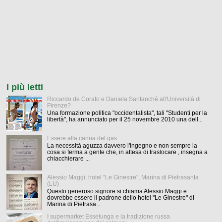
I più letti
Riccardo de Corato e Daniela Santanché all'Università di
Firenze?
Una formazione politica "occidentalista", tali "Studenti per la
libertà", ha annunciato per il 25 novembre 2010 una dell...
Essere alla canna del gas
La necessità aguzza davvero l'ingegno e non sempre la
cosa si ferma a gente che, in attesa di traslocare , insegna a
chiacchierare ...
Alessio Maggi, hotel "Le Ginestre", Marina di Pietrasanta
(LU)
Questo generoso signore si chiama Alessio Maggi e
dovrebbe essere il padrone dello hotel "Le Ginestre" di
Marina di Pietrasa...
I supermarket Esselunga e la tradizione russa