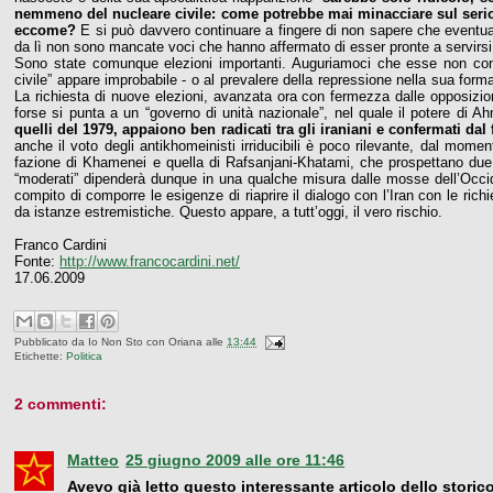
nemmeno del nucleare civile: come potrebbe mai minacciare sul serio d
eccome?
E si può davvero continuare a fingere di non sapere che eventual
da lì non sono mancate voci che hanno affermato di esser pronte a servirsi
Sono state comunque elezioni importanti. Auguriamoci che esse non con
civile” appare improbabile - o al prevalere della repressione nella sua for
La richiesta di nuove elezioni, avanzata ora con fermezza dalle opposizioni
forse si punta a un “governo di unità nazionale”, nel quale il potere di 
quelli del 1979, appaiono ben radicati tra gli iraniani e confermati dal 
anche il voto degli antikhomeinisti irriducibili è poco rilevante, dal mom
fazione di Khamenei e quella di Rafsanjani-Khatami, che prospettano due d
“moderati” dipenderà dunque in una qualche misura dalle mosse dell’Occident
compito di comporre le esigenze di riaprire il dialogo con l’Iran con le ric
da istanze estremistiche. Questo appare, a tutt’oggi, il vero rischio.
Franco Cardini
Fonte:
http://www.francocardini.net/
17.06.2009
Pubblicato da
Io Non Sto con Oriana
alle
13:44
Etichette:
Politica
2 commenti:
Matteo
25 giugno 2009 alle ore 11:46
Avevo già letto questo interessante articolo dello storico,