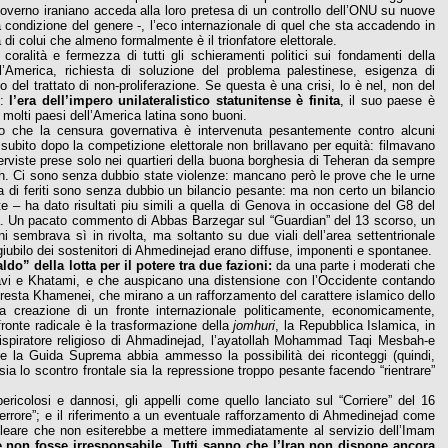
 governo iraniano acceda alla loro pretesa di un controllo dell’ONU su nuove
condizione del genere -, l’eco internazionale di quel che sta accadendo in
a di colui che almeno formalmente è il trionfatore elettorale.
oralità e fermezza di tutti gli schieramenti politici sui fondamenti della
l’America, richiesta di soluzione del problema palestinese, esigenza di
o del trattato di non-proliferazione. Se questa è una crisi, lo è nel, non del
:
l’era dell’impero unilateralistico statunitense è finita
, il suo paese è
n molti paesi dell’America latina sono buoni.
vero che la censura governativa è intervenuta pesantemente contro alcuni
e subito dopo la competizione elettorale non brillavano per equità: filmavano
rviste prese solo nei quartieri della buona borghesia di Teheran da sempre
hah. Ci sono senza dubbio state violenze: mancano però le prove che le urne
aia di feriti sono senza dubbio un bilancio pesante: ma non certo un bilancio
ste – ha dato risultati piu simili a quella di Genova in occasione del G8 del
a. Un pacato commento di Abbas Barzegar sul “Guardian” del 13 scorso, un
i sembrava sì in rivolta, ma soltanto su due viali dell’area settentrionale
i giubilo dei sostenitori di Ahmedinejad erano diffuse, imponenti e spontanee.
o” della lotta per il potere tra due fazioni:
da una parte i moderati che
savi e Khatami, e che auspicano una distensione con l’Occidente contando
ali resta Khamenei, che mirano a un rafforzamento del carattere islamico dello
la creazione di un fronte internazionale politicamente, economicamente,
fronte radicale è la trasformazione della
jomhuri
, la Repubblica Islamica, in
l’ispiratore religioso di Ahmadinejad, l’ayatollah Mohammad Taqi Mesbah-e
che la Guida Suprema abbia ammesso la possibilità dei riconteggi (quindi,
 sia lo scontro frontale sia la repressione troppo pesante facendo “rientrare”
ricolosi e dannosi, gli appelli come quello lanciato sul “Corriere” del 16
errore”; e il riferimento a un eventuale rafforzamento di Ahmedinejad come
nucleare che non esiterebbe a mettere immediatamente al servizio dell’Imam
e non fosse irresponsabile. Tutti sanno che l’Iran non dispone ancora