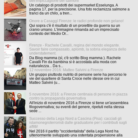
dell'impiccagione dei salmoni
Un catalogo di prodotti dei supermarket Esselunga. A
pagina 17, per la precisione. Una foto reclamizza salmone a
tranci da un chilo, a tren...
Onore a Casaggì Firenze: le radici profonde non gelano!
Qui sopra c'è il risultato di un proiettile da guerra su un
cranio umano. L'immagine rimanda ad un imprecisato
contesto del Medio Or...
Firenze - Rachele Cavalli, regina del mondo elegante.
Savoir faire compassato, aplomb, la sobria eleganza dello
understatement.
Da Blog mamma (sì, c'è scritto Blog mamma ). Rachele
Cavalli Fin da bambina si è accostata alla moda con
naturalezza... Da s...
12 novembre 2016: Matteo Salvini a Firenze
Un gruppo piuttosto nutrito di persone serie ha percorso le
vie del quartiere di Santa Croce nelle stesse ore in cui
Matteo Salvini (u...
5 novembre 2016: a Firenze centinaia di persone in piazza
contro la propaganda governativa
All'inizio di novembre 2016 a Firenze si tiene un'assemblea
filogovernativa; su eventi del genere, ripetuti nella stessa
sede ...
Successo della Lega Nord a Cascina (Pisa): cacciati gli
islamonegroterroristi dalle graduatorie per i contributi sugli
affitti!
Nel 2016 il partito "occidentalista" della Lega Nord ha
ulteriormente sviluppato una ostentata propensione alla