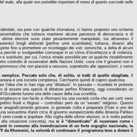
al reale, alla quale non potrebbe importare di meno di quanto succede nelle
 occidentale, sia pure con qualche sfumatura, ci hanno proposto uno schema
ndamentalista che tuttavia mantiene alcune parvenze di democrazia e di
); le ultime elezioni sono state pesantemente manipolate, sia attraverso il
tentici brogli elettorali (perfino urne scambiate); tuttavia, dinanzi alla
pinte fino a promettere un riconteggio dei voti; senonché, a detta di alcuni
a sia perchè si svolgerebbe comunque in un clima d’incertezza e di violenza,
e sostituite; per cui, l’unica strada possibile per un qualche ristabilimento
etto controllo di osservatori delle Nazioni Unite, cosa che il governo non è
mpromesso che non piacerà a nessuno, soprattutto alle opposizioni; o verso
mplice. Peccato solo che, di solito, si tratti di quella sbagliata.
Il
raniana è una società complessa. Cerchiamo quindi di capirci qualcosa.
e l’idea che in Iran viga una “dittatura”. In passato – ricordate le proteste
to di essere una specie di dittatore perfino Khatamy, oggi considerato un
ell’Occidente furono una delle cause della sua sconfitta.
 complesso e non facile a riformarsi tra una società civile che per certi versi
politici fluidi e litigiosi – controllato però da un “senato” religioso. Questo
 anagraficamente giovane, in generale colta e preparata (l’Iran e uno dei
’una sessantina d'anni circa di governo europeizzante della dinastia Pahlevi
serio corale e popolare. Alla vigilia delle ultime elezioni, si è molto parlato
tto alla situazione concreta), ma
si è “dimenticato” di osservare come i
punti in comune: alla rivendicazione di un forte orgoglio nazionale, la
’79 da Khomeini, la volontà di continuare il programma teso a dotare il