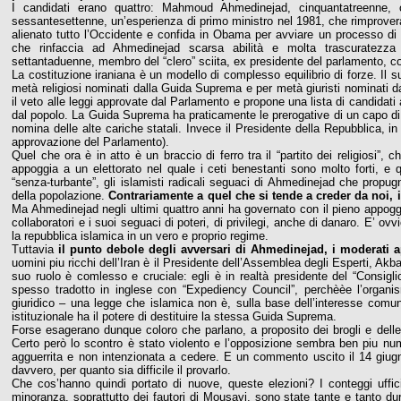
I candidati erano quattro: Mahmoud Ahmedinejad, cinquantatreenne,
sessantesettenne, un’esperienza di primo ministro nel 1981, che rimprover
alienato tutto l’Occidente e confida in Obama per avviare un processo d
che rinfaccia ad Ahmedinejad scarsa abilità e molta trascuratezza
settantaduenne, membro del “clero” sciita, ex presidente del parlamento, co
La costituzione iraniana è un modello di complesso equilibrio di forze. Il 
metà religiosi nominati dalla Guida Suprema e per metà giuristi nominati dal
il veto alle leggi approvate dal Parlamento e propone una lista di candidati
dal popolo. La Guida Suprema ha praticamente le prerogative di un capo di st
nomina delle alte cariche statali. Invece il Presidente della Repubblica, i
approvazione del Parlamento).
Quel che ora è in atto è un braccio di ferro tra il “partito dei religiosi”
appoggia a un elettorato nel quale i ceti benestanti sono molto forti, e
“senza-turbante”, gli islamisti radicali seguaci di Ahmedinejad che propug
della popolazione.
Contrariamente a quel che si tende a creder da noi, i 
Ma Ahmedinejad negli ultimi quattro anni ha governato con il pieno appoggi
collaboratori e i suoi seguaci di poteri, di privilegi, anche di danaro. E’ ovv
la repubblica islamica in un vero e proprio regime.
Tuttavia
il punto debole degli avversari di Ahmedinejad, i moderati a
uomini piu ricchi dell’Iran è il Presidente dell’Assemblea degli Esperti, Ak
suo ruolo è comlesso e cruciale: egli è in realtà presidente del “Consi
spesso tradotto in inglese con “Expediency Council”, perchèèe l’organ
giuridico – una legge che islamica non è, sulla base dell’interesse comu
istituzionale ha il potere di destituire la stessa Guida Suprema.
Forse esagerano dunque coloro che parlano, a proposito dei brogli e delle 
Certo però lo scontro è stato violento e l’opposizione sembra ben piu nu
agguerrita e non intenzionata a cedere. E un commento uscito il 14 giugno
davvero, per quanto sia difficile il provarlo.
Che cos’hanno quindi portato di nuove, queste elezioni? I conteggi uff
minoranza, soprattutto dei fautori di Mousavi, sono state tante e tanto du