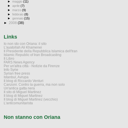
►
maggio
(11)
►
aprile
(7)
►
marzo
(9)
►
febbraio
(8)
►
gennaio
(15)
►
2008
(38)
Links
Io non sto con Oriana: il sito
L'ayatollah Ali Khamenei
Il Presidente della Repubblica Islamica dell'Iran
Islamic Republic of Iran Broadcasting
Il Libro
FARS News Agency
Per un'altra città - Notizie da Firenze
Info Syrie
Syrian free press
Istanbul, Avrupa
Il blog di Riccardo Venturi
Canzoni. Contro la guerra, ma non solo
Un'antica gatta nera
Il sito di Miguel Martinez
Il blog di Miguel Martinez
Il blog di Miguel Martinez (vecchio)
L'anticomunitarista
Non stanno con Oriana