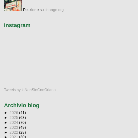
Petizione su
change.org
Instagram
Tweets by IoNonStoConOriana
Archivio blog
►
2026
(41)
►
2025
(63)
►
2024
(70)
►
2023
(49)
►
2022
(28)
►
2021
(30)