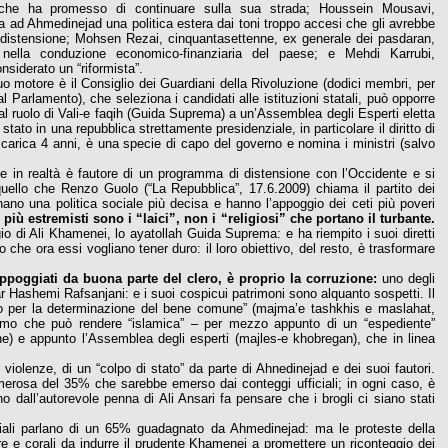
 che ha promesso di continuare sulla sua strada; Houssein Mousavi,
a ad Ahmedinejad una politica estera dai toni troppo accesi che gli avrebbe
i distensione; Mohsen Rezai, cinquantasettenne, ex generale dei pasdaran,
 nella conduzione economico-finanziaria del paese; e Mehdi Karrubi,
nsiderato un “riformista”.
suo motore è il Consiglio dei Guardiani della Rivoluzione (dodici membri, per
 Parlamento), che seleziona i candidati alle istituzioni statali, può opporre
 al ruolo di Vali-e faqih (Guida Suprema) a un’Assemblea degli Esperti eletta
ato in una repubblica strettamente presidenziale, in particolare il diritto di
n carica 4 anni, è una specie di capo del governo e nomina i ministri (salvo
, che in realtà è fautore di un programma di distensione con l’Occidente e si
 quello che Renzo Guolo (“La Repubblica”, 17.6.2009) chiama il partito dei
nano una politica sociale più decisa e hanno l’appoggio dei ceti più poveri
più estremisti sono i “laici”, non i “religiosi” che portano il turbante.
o di Ali Khamenei, lo ayatollah Guida Suprema: e ha riempito i suoi diretti
io che ora essi vogliano tener duro: il loro obiettivo, del resto, è trasformare
ppoggiati da buona parte del clero, è proprio la corruzione:
uno degli
bar Hashemi Rafsanjani: e i suoi cospicui patrimoni sono alquanto sospetti. Il
glio per la determinazione del bene comune” (majma’e tashkhis e maslahat,
ismo che può rendere “islamica” – per mezzo appunto di un “espediente”
ne) e appunto l’Assemblea degli esperti (majles-e khobregan), che in linea
violenze, di un “colpo di stato” da parte di Ahnedinejad e dei suoi fautori.
merosa del 35% che sarebbe emerso dai conteggi ufficiali; in ogni caso, è
 dall’autorevole penna di Ali Ansari fa pensare che i brogli ci siano stati
iciali parlano di un 65% guadagnato da Ahmedinejad: ma le proteste della
re e corali da indurre il prudente Khamenei a promettere un riconteggio dei