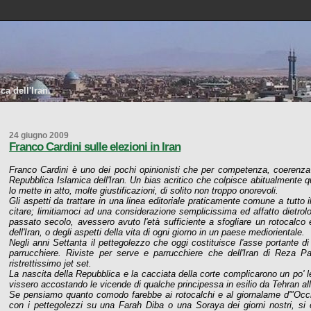
a dell'Iran.
24 giugno 2009
Franco Cardini sulle elezioni in Iran
Franco Cardini è uno dei pochi opinionisti che per competenza, coerenza e
Repubblica Islamica dell'Iran. Un bias acritico che colpisce abitualmente q
lo mette in atto, molte giustificazioni, di solito non troppo onorevoli.
Gli aspetti da trattare in una linea editoriale praticamente comune a tutto
citare; limitiamoci ad una considerazione semplicissima ed affatto dietrolo
passato secolo, avessero avuto l'età sufficiente a sfogliare un rotocalc
dell'Iran, o degli aspetti della vita di ogni giorno in un paese mediorientale.
Negli anni Settanta il pettegolezzo che oggi costituisce l'asse portante d
parrucchiere. Riviste per serve e parrucchiere che dell'Iran di Reza
ristrettissimo jet set.
La nascita della Repubblica e la cacciata della corte complicarono un po' 
vissero accostando le vicende di qualche principessa in esilio da Tehran al
Se pensiamo quanto comodo farebbe ai rotocalchi e al giornalame d'"Occide
con i pettegolezzi su una Farah Diba o una Soraya dei giorni nostri, si 