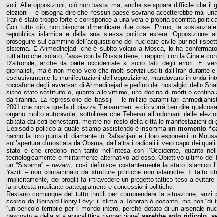
voti. Alle opposizioni, ciò non basta: ma, anche se appare difficile che il
elezioni – e bisogna dire che nessun paese sovrano accetterebbe mai una 
Iran è stato troppo forte e corrisponde a una vera e propria sconfitta politic
Con tutto ciò, non bisogna dimenticare due cose. Primo, la sostanziale c
repubblica islamica e della sua stessa politica estera. Opposizione al
proseguire sul cammino dell’acquisizione del nucleare civile pur nel rispett
sistema. E Ahmedinejad, che è subito volato a Mosca, lo ha confermato
tutt’altro che isolato, l’asse con la Russia tiene, i rapporti con la Cina e co
D’altronde, anche da parte occidentale si sono fatti degli errori. E’ 
giornalisti, ma è non meno vero che molti servizi usciti dall’Iran durante 
esclusivamente le manifestazioni dell’opposizione, mandavano in onda inte
roccaforte degli avversari di Ahmedinejad e perfino dei nostalgici dello S
siano state sostituite e, quanto alle vittime, una decina di morti e centin
da tirannia. La repressione dei bassiji – le milizie paramilitari ahmedijani
2001 che non a quella di piazza Tienammen: e ciò vorrà ben dire qualcos
organo molto autorevole, sottolinea che Teheran all’indomani delle elezion
abitata dai ceti benestanti, mentre nel resto della città le manifestazioni d
L’episodio politico al quale stiamo assistendo è insomma
un momento “cald
hanno la loro punta di diamante in Rafsanjani e i loro esponenti in Mou
sull’apertura dimostrata da Obama; dall’altra i radicali il vero capo dei qu
stato e che credono non tanto nell’intesa con l’Occidente, quanto nel
tecnologicamente e militarmente alternativo ad esso. Obiettivo ultimo del 
un “Sistema” –
nezam
, così definisce costantemente la stato islamico 
Yazdi – non contaminato da strutture politiche non islamiche. Il fatto 
implicitamente, dei brogli) fa intravedere un progetto tattico teso a evitare
la protesta mediante patteggiamenti e concessioni politiche.
Restano comunque del tutto inutili per comprendere la situazione, anzi pe
scorso da Bernard-Henry Lévy: il clima a Teheran è pesante, ma non “di t
“un pericolo terribile per il mondo intero, perchè dotato di un arsenale 
nascosto e della sua apocalittica riapparizione”
sarebbe solo ridicolo, s