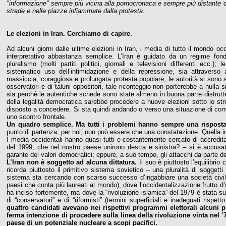
"informazione" sempre più vicina alla pornocronaca e sempre più distante d
strade e nelle piazze infiammate dalla protesta.
Le elezioni in Iran. Cerchiamo di capire.
Ad alcuni giorni dalle ultime elezioni in Iran, i media di tutto il mondo
interpretativo abbastanza semplice. L’Iran è guidato da un regime fo
pluralismo (molti partiti politici, giornali e televisioni differenti ecc.
sistematico uso dell’intimidazione e della repressione, sia attraverso au
massiccia, coraggiosa e prolungata protesta popolare, le autorità si sono s
osservatori e di taluni oppositori, tale riconteggio non porterebbe a null
sia perchè le autentiche schede sono state almeno in buona parte distrutte 
della legalità democratica sarebbe procedere a nuove elezioni sotto lo str
disposto a concedere. Si sta quindi andando o verso una situazione di co
uno scontro frontale.
Un quadro semplice. Ma tutti i problemi hanno sempre una risposta se
punto di partenza, per noi, non può essere che una constatazione. Quella i
I media occidentali hanno quasi tutti e costantemente cercato di accreditar
del 1999, che nel nostro paese unirono destra e sinistra? – si è accusa
garante dei valori democratici; eppure, a suo tempo, gli attacchi da parte d
L’Iran non è soggetto ad alcuna dittatura.
Il suo è piuttosto l’equilibrio
ricorda piuttosto il primitivo sistema sovietico – una pluralità di soggetti 
sistema sta cercando con scarso successo d’ingabbiare una società civile
paesi che conta più laureati al mondo), dove l’occidentalizzazione frutto d
ha inciso fortemente, ma dove la “rivoluzione islamica” del 1979 è stata sul 
di “conservatori” e di “riformisti” (termini superficiali e inadeguati rispe
quattro candidati avevano nei rispettivi programmi elettorali alcuni 
ferma intenzione di procedere sulla linea della rivoluzione vinta nel 
paese di un potenziale nucleare a scopi pacifici.