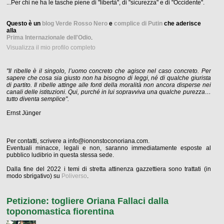
...Per chi ne ha le tasche piene di "libertà", di "sicurezza" e di "Occidente".
Questo è un
blog Verde Rosso Nero
e
complice di Putin
che aderisce
alla
Prima Internazionale dell'Odio
.
Visualizza il mio profilo completo
"Il ribelle è il singolo, l’uomo concreto che agisce nel caso concreto. Per
sapere che cosa sia giusto non ha bisogno di leggi, né di qualche giurista
di partito. Il ribelle attinge alle fonti della moralità non ancora disperse nei
canali delle istituzioni. Qui, purché in lui sopravviva una qualche purezza…
tutto diventa semplice".
Ernst Jünger
Per contatti, scrivere a info@iononstoconoriana.com.
Eventuali minacce, legali e non, saranno immediatamente esposte al
pubblico ludibrio in questa stessa sede.
Dalla fine del 2022 i temi di stretta attinenza gazzettiera sono trattati (in
modo sbrigativo) su
Poliverso
.
Petizione: togliere Oriana Fallaci dalla
toponomastica fiorentina