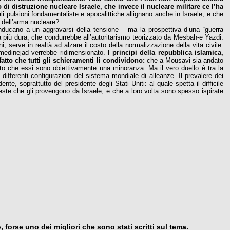
i distruzione nucleare Israele, che invece il nucleare militare ce l’ha
i pulsioni fondamentaliste e apocalittiche allignano anche in Israele, e che
 dell’arma nucleare?
ducano a un aggravarsi della tensione – ma la prospettiva d’una “guerra
ma più dura, che condurrebbe all’autoritarismo teorizzato da Mesbah-e Yazdi.
, serve in realtà ad alzare il costo della normalizzazione della vita civile:
Ahmedinejad verrebbe ridimensionato.
I principi della repubblica islamica,
fatto che tutti gli schieramenti li condividono:
che a Mousavi sia andato
ento che essi sono obiettivamente una minoranza. Ma il vero duello è tra la
ifferenti configurazioni del sistema mondiale di alleanze. Il prevalere dei
e, soprattutto del presidente degli Stati Uniti: al quale spetta il difficile
hieste che gli provengono da Israele, e che a loro volta sono spesso ispirate
 forse uno dei migliori che sono stati scritti sul tema.