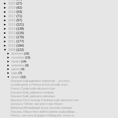
►
2020
(27)
►
2019
(42)
►
2018
(53)
►
2017
(71)
►
2016
(57)
►
2015
(121)
►
2014
(139)
►
2013
(116)
►
2012
(170)
►
2011
(177)
►
2010
(184)
▼
2009
(122)
►
dicembre
(15)
►
novembre
(13)
►
ottobre
(14)
►
settembre
(9)
►
agosto
(4)
►
luglio
(7)
▼
giugno
(10)
Giovanni Galli palloniere malservito... se il serv...
La bella gente a Firenze la trovi di solito al pri...
Franco Cardini sulle elezioni in Iran
Giovanni Galli, palloniere trombato
Giovanni Galli, palloniere epistolare
Massimo Fini e George Friedman sulle elezioni in Iran
Genova e Tehran: due pesi e due misure
Mahmoud Ahmadinejad al suo secondo mandato
Toscana. Il Buco Nero dell'Occidente ospita Abbas ...
Firenze, una sera di giugno n'i'ddegrado, senza si...