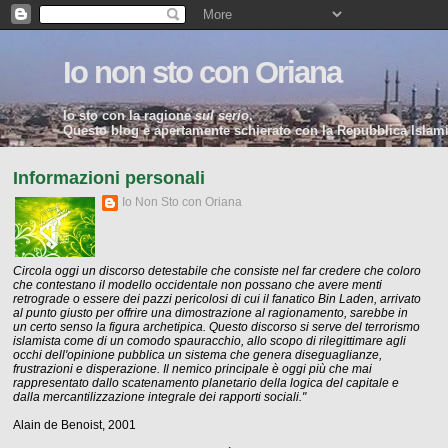
Io non sto con Oriana
Io sto con la ragione
sul serio
.
Questo blog è apertamente schierato con la Repubblica Islamic
Informazioni personali
Io Non Sto con Oriana
Circola oggi un discorso detestabile che consiste nel far credere che coloro
che contestano il modello occidentale non possano che avere menti
retrograde o essere dei pazzi pericolosi di cui il fanatico Bin Laden, arrivato
al punto giusto per offrire una dimostrazione al ragionamento, sarebbe in
un certo senso la figura archetipica. Questo discorso si serve del terrorismo
islamista come di un comodo spauracchio, allo scopo di rilegittimare agli
occhi dell'opinione pubblica un sistema che genera diseguaglianze,
frustrazioni e disperazione. Il nemico principale è oggi più che mai
rappresentato dallo scatenamento planetario della logica del capitale e
dalla mercantilizzazione integrale dei rapporti sociali."
Alain de Benoist, 2001