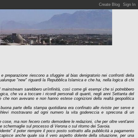
 preparazione riescono a sfuggire al bias denigratorio nei confronti della
ualunque "new" riguardi la Repubblica Islamica e che ha, nella logica di chi
 il mainstream sarebbero un'infinità, così come gli esempi che si potrebbero
gica, che va a toccare i ricordi personali di quanti, negli anni Settanta del
o e che non avevano e non hanno estese cognizioni della realtà geopolitica
i buona parte della stampa quotidiana era confinato alle riviste per serve e
 Pahlevi mostravano ad ogni numero la vita godereccia e sprecona di un
le cose, ma non fecero certo demordere le redazioni, che per oltre vent'anni
le schermaglie sul processo di Verona o sul ritorno dei Savoia.
nte" il poter riempire il poco posto sottratto alla pubblicità a pagamento
capisce anche quale sia il vero aspetto dolente della situazione, per una