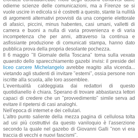
odierne scienze delle comunicazioni, ma a Firenze se si
vuole uscire in edicola si è costretti a questo, stante la nullità
di argomenti alternativi provvisti da una congerie elettorale
di afasici, piccini, minus habentes, casi umani, valletti di
camera e buoni a nulla di varia provenienza e di varia
incompetenza che per anni, attraverso la continua e
asfissiante produzione di comunicati stampa, hanno dato
pubblica prova della propria desolante pochezza.
Il 6 maggio "Il Giornale della Toscana" torna sulla
vexata
quaestio
dello sparecchiamento gazebi invisi: il preside del
liceo carcere Michelangelo
avrebbe reagito alla vicenda...
vietando agli studenti di invitare "esterni", ossia persone non
iscritte alla scuola, alle loro assemblee.
L'eventualità caldeggiata dai redattori di questo
quotidianello è chiara. Sperano di trovare abbastanza lettori
capaci di credere che un "provvedimento" simile serva ad
evitare il ripetersi di casi analoghi.
Nell'epoca di internet e dei cellulari.
L'altro punto saliente della mezza pagina di cellulosa tolta
ad usi più costruttivi da questo vaniloquio è l'asserzione
secondo la quale nel gazebo di Giovanni Galli "non vi era
traccia di vecchi e nuovi fascismi".