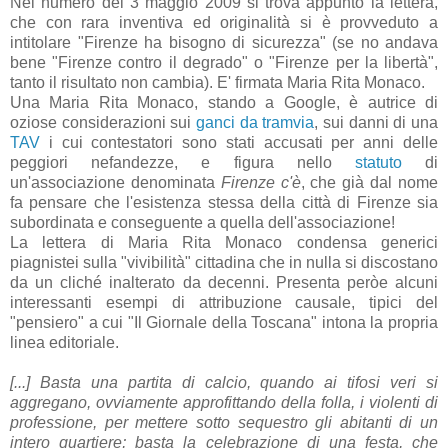
Nel numero del 3 maggio 2009 si trova appunto la lettera,
che con rara inventiva ed originalità si è provveduto a
intitolare "Firenze ha bisogno di sicurezza" (se no andava
bene "Firenze contro il degrado" o "Firenze per la libertà",
tanto il risultato non cambia). E' firmata Maria Rita Monaco.
Una Maria Rita Monaco, stando a Google, è autrice di
oziose considerazioni sui
ganci da tramvia
, sui danni di una
TAV
i cui contestatori sono stati accusati per anni delle
peggiori nefandezze, e figura nello
statuto
di
un'associazione denominata
Firenze c'è
, che già dal nome
fa pensare che l'esistenza stessa della città di Firenze sia
subordinata e conseguente a quella dell'associazione!
La lettera di Maria Rita Monaco condensa generici
piagnistei sulla "vivibilità" cittadina che in nulla si discostano
da un cliché inalterato da decenni. Presenta peròe alcuni
interessanti esempi di attribuzione causale, tipici del
"pensiero" a cui "Il Giornale della Toscana" intona la propria
linea editoriale.
[...] Basta una partita di calcio, quando ai tifosi veri si
aggregano, ovviamente approfittando della folla, i violenti di
professione, per mettere sotto sequestro gli abitanti di un
intero quartiere; basta la celebrazione di una festa, che