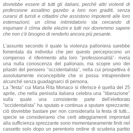
dovrebbe essere di tutti gli italiani, perché altri violenti di
professione assaltino gazebo a loro non graditi, senza
curarsi di turisti e cittadini che assistono impotenti alle loro
esternazioni; un clima intimidatorio sta cercando di
inquinare il clima delle elezini e tutti noi dovremmo sapere
che non c'è bisogno di renderlo ancora più pesante.
L'assunto secondo il quale la violenza palloniera sarebbe
fomentata da individui che per questo percepiscono un
compenso -il riferimento alla loro "professionalità"- rivela
una nulla conoscenza del pallonaio, ma scopre uno dei
pilastri del pensiero "occidentalista", nella cui prospettiva è
assolutamente inconcepibile che si possa intraprendere
alcunché senza guadagnarci di persona.
La "festa" cui Maria Rita Monaco si riferisce è quella del 25
aprile, che nella penisola italiana celebra una "liberazione"
sulla quale una consistente parte dell'elettorato
"occidentalista" ha sputato e continua a sputare sprezzante;
ciò dovrebbe bastare per non considerarla la festa di tutti...
specie se consideriamo che certi atteggiamenti improntati
alla sufficienza sprezzante sono momentaneamente finiti nel
cassetto solo dopo un perentorio ordine di scuderia partito