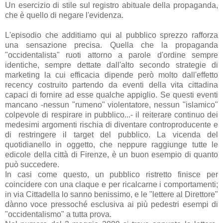
Un esercizio di stile sul registro abituale della propaganda,
che è quello di negare l'evidenza.
L'episodio che additiamo qui al pubblico sprezzo rafforza
una sensazione precisa. Quella che la propaganda
"occidentalista" ruoti attorno a parole d'ordine sempre
identiche, sempre dettate dall'alto secondo strategie di
marketing la cui efficacia dipende però molto dall'effetto
recency costruito partendo da eventi della vita cittadina
capaci di fornire ad esse qualche appiglio. Se questi eventi
mancano -nessun "rumeno" violentatore, nessun "islamico"
colpevole di respirare in pubblico...- il reiterare continuo dei
medesimi argomenti rischia di diventare controproducente e
di restringere il target del pubblico. La vicenda del
quotidianello in oggetto, che neppure raggiunge tutte le
edicole della città di Firenze, è un buon esempio di quanto
può succedere.
In casi come questo, un pubblico ristretto finisce per
coincidere con una claque e per ricalcarne i comportamenti;
in via Cittadella lo sanno benissimo, e le "lettere al Direttore"
dànno voce pressoché esclusiva ai più pedestri esempi di
"occidentalismo" a tutta prova.