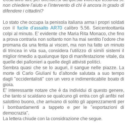
non chiedere l'aiuto e l'intervento di chi è ancora in grado di
difendere i cittadini?
Lo stato che occupa la penisola italiana arma i propri soldati
con il
fucile d'assalto AR70
calibro 5.56. Seicentoottanta
colpi al minuto. E' evidente che Maria Rita Monaco, che fino
a prova contraria non soltanto non ha mai sentito l'odore che
promana da una ferita ai visceri, ma non ha fatto un minuto
di trincea in vita sua, considera l'utilizzo di simili sistemi il
miglior rimedio a qualunque tipo di manifestazione vitale, da
quelle dei pallonieri a quelle degli attivisti politici.
Sembra quasi che se lo auguri, il sangue nelle piazze. La
morte di Carlo Giuliani fu d'altonde salutata a suo tempo
dagli "occidentalisti" con un vero e indimenticabile boato di
gioia.
E' interessante notare che è da individui di questo genere,
che tanto si scaldano se qualcuno gli entra con gli anfibi nel
salottino buono, che arrivano di solito gli apprezzamenti per
i bombardamenti a tappeto e per le "esportazioni di
democrazia".
La lettera chiude con la considrazione che segue.