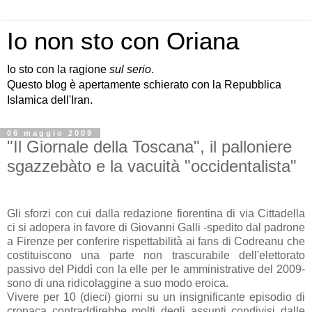
Io non sto con Oriana
Io sto con la ragione
sul serio
.
Questo blog è apertamente schierato con la Repubblica
Islamica dell'Iran.
06 maggio 2009
"Il Giornale della Toscana", il palloniere
sgazzebàto e la vacuità "occidentalista"
Gli sforzi con cui dalla redazione fiorentina di via Cittadella
ci si adopera in favore di Giovanni Galli -spedito dal padrone
a Firenze per conferire rispettabilità ai fans di Codreanu che
costituiscono una parte non trascurabile dell'elettorato
passivo del Piddì con la elle per le amministrative del 2009-
sono di una ridicolaggine a suo modo eroica.
Vivere per 10 (dieci) giorni su un insignificante episodio di
cronaca contraddirebbe molti degli assunti condivisi dalle