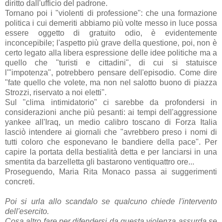
diritto dall'ufficio del padrone.
Tornano poi i "violenti di professione": che una formazione
politica i cui demeriti abbiamo più volte messo in luce possa
essere oggetto di gratuito odio, è evidentemente
inconcepibile; l'aspetto più grave della questione, poi, non è
certo legato alla libera espressione delle idee politiche ma a
quello che "turisti e cittadini", di cui si statuisce
l'"impotenza", potrebbero pensare dell'episodio. Come dire
"fate quello che volete, ma non nel salotto buono di piazza
Strozzi, riservato a noi eletti".
Sul "clima intimidatorio" ci sarebbe da profondersi in
considerazioni anche più pesanti: ai tempi dell'aggressione
yankee all'Iraq, un medio calibro toscano di Forza Italia
lasciò intendere ai giornali che "avrebbero preso i nomi di
tutti coloro che esponevano le bandiere della pace". Per
capire la portata della bestialità detta e per lanciarsi in una
smentita da barzelletta gli bastarono ventiquattro ore...
Proseguendo, Maria Rita Monaco passa ai suggerimenti
concreti.
Poi si urla allo scandalo se qualcuno chiede l'intervento
dell'esercito.
Cosa altro fare per difendersi da questa violenza assurda se