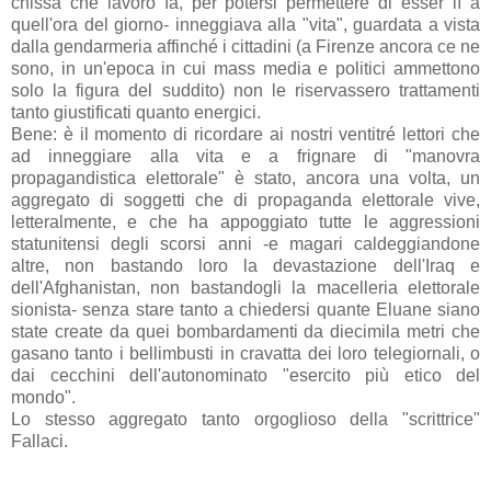
chissà che lavoro fa, per potersi permettere di esser lì a
quell'ora del giorno- inneggiava alla "vita", guardata a vista
dalla gendarmeria affinché i cittadini (a Firenze ancora ce ne
sono, in un'epoca in cui mass media e politici ammettono
solo la figura del suddito) non le riservassero trattamenti
tanto giustificati quanto energici.
Bene: è il momento di ricordare ai nostri ventitré lettori che
ad inneggiare alla vita e a frignare di "manovra
propagandistica elettorale" è stato, ancora una volta, un
aggregato di soggetti che di propaganda elettorale vive,
letteralmente, e che ha appoggiato tutte le aggressioni
statunitensi degli scorsi anni -e magari caldeggiandone
altre, non bastando loro la devastazione dell'Iraq e
dell'Afghanistan, non bastandogli la macelleria elettorale
sionista- senza stare tanto a chiedersi quante Eluane siano
state create da quei bombardamenti da diecimila metri che
gasano tanto i bellimbusti in cravatta dei loro telegiornali, o
dai cecchini dell'autonominato "esercito più etico del
mondo".
Lo stesso aggregato tanto orgoglioso della "scrittrice"
Fallaci.