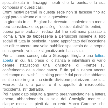
specializzata in linciaggi morali che fa puntuale la sua
comparsa in questi casi.
Ottimi motivi perché in questa sede non si facesse fino ad
oggi parola alcuna di tutta la questione.
La giornata in cui Englaro ha ricevuto il conferimento merita
però considerazione, perché gli "occidentalisti" fiorentini, in
buona parte probabili reduci dal fine settimana passato a
Roma a fare da tappezzeria a Berlusconi insieme ai loro
sodali di tutta la penisola, hanno approfittato dell'occasione
per offrire ancora una volta pubblico spettacolo della propria
consapevole, voluta e stigmatizzante bassezza.
Prima hanno consegnato a Giuseppe Englaro una
lettera
aperta
in cui, tra prese di distanza e infantilismi di vario
genere, statuiscono una "divisione" di Firenze sul
conferimento della cittadinanza. E fin qui si rientra ancora
nel campo del wishful thinking perché dal poco che abbiamo
sentito dire in giro una simile divisione polarizzerebbe tutta
Firenze da una parte, e il drappello di micropolitici
"occidentalisti" dall'altra.
Poi hanno dato séguito a quanto preannunciato nella lettera
aperta, abbandonando la sala del Consiglio mentre la
claque messa in piedi da un certo Marco Cordone -che