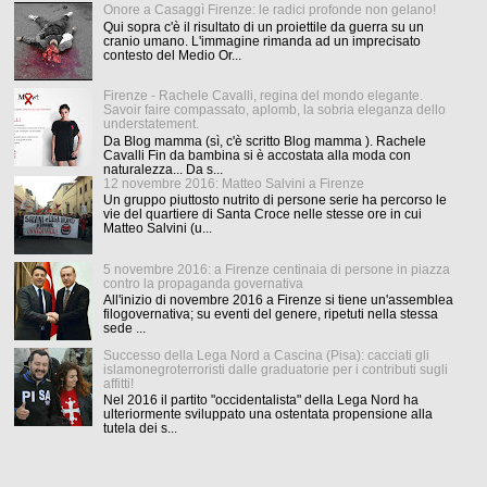
Onore a Casaggì Firenze: le radici profonde non gelano!
Qui sopra c'è il risultato di un proiettile da guerra su un
cranio umano. L'immagine rimanda ad un imprecisato
contesto del Medio Or...
Firenze - Rachele Cavalli, regina del mondo elegante.
Savoir faire compassato, aplomb, la sobria eleganza dello
understatement.
Da Blog mamma (sì, c'è scritto Blog mamma ). Rachele
Cavalli Fin da bambina si è accostata alla moda con
naturalezza... Da s...
12 novembre 2016: Matteo Salvini a Firenze
Un gruppo piuttosto nutrito di persone serie ha percorso le
vie del quartiere di Santa Croce nelle stesse ore in cui
Matteo Salvini (u...
5 novembre 2016: a Firenze centinaia di persone in piazza
contro la propaganda governativa
All'inizio di novembre 2016 a Firenze si tiene un'assemblea
filogovernativa; su eventi del genere, ripetuti nella stessa
sede ...
Successo della Lega Nord a Cascina (Pisa): cacciati gli
islamonegroterroristi dalle graduatorie per i contributi sugli
affitti!
Nel 2016 il partito "occidentalista" della Lega Nord ha
ulteriormente sviluppato una ostentata propensione alla
tutela dei s...