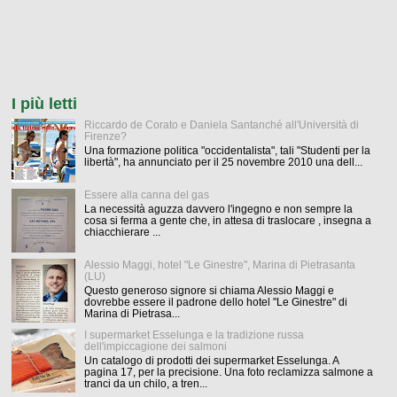
I più letti
Riccardo de Corato e Daniela Santanché all'Università di
Firenze?
Una formazione politica "occidentalista", tali "Studenti per la
libertà", ha annunciato per il 25 novembre 2010 una dell...
Essere alla canna del gas
La necessità aguzza davvero l'ingegno e non sempre la
cosa si ferma a gente che, in attesa di traslocare , insegna a
chiacchierare ...
Alessio Maggi, hotel "Le Ginestre", Marina di Pietrasanta
(LU)
Questo generoso signore si chiama Alessio Maggi e
dovrebbe essere il padrone dello hotel "Le Ginestre" di
Marina di Pietrasa...
I supermarket Esselunga e la tradizione russa
dell'impiccagione dei salmoni
Un catalogo di prodotti dei supermarket Esselunga. A
pagina 17, per la precisione. Una foto reclamizza salmone a
tranci da un chilo, a tren...