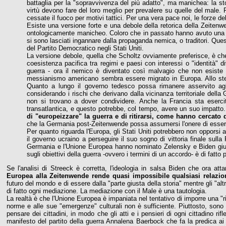
battaglia per la "sopravvivenza del più adatto", ma manichea: la stor
virtù devono fare del loro meglio per prevalere su quelle del male
cessate il fuoco per motivi tattici. Per una vera pace noi, le forze de
Esiste una versione forte e una debole della retorica della Zeiten
ontologicamente manicheo. Coloro che in passato hanno avuto una v
si sono lasciati ingannare dalla propaganda nemica, o traditori. Que
del Partito Democratico negli Stati Uniti.
La versione debole, quella che Scholtz ovviamente preferisce, è ch
coesistenza pacifica tra regimi e paesi con interessi o "identità" 
guerra - ora il nemico è diventato così malvagio che non esiste a
messianismo americano sembra essere migrato in Europa. Allo st
Quanto a lungo il governo tedesco possa rimanere asservito ag
considerando i rischi che derivano dalla vicinanza territoriale della
non si trovano a dover condividere. Anche la Francia sta eserc
transatlantica, e questo potrebbe, col tempo, avere un suo impatto.
di "europeizzare" la guerra e di ritirarsi, come hanno cercato 
che la Germania post-Zeitenwende possa assumersi l'onere di essere i
Per quanto riguarda l'Europa, gli Stati Uniti potrebbero non opporsi a
il governo ucraino a perseguire il suo sogno di vittoria finale sull
Germania e l'Unione Europea hanno nominato Zelensky e Biden giudici
sugli obiettivi della guerra -ovvero i termini di un accordo- è di fatt
Se l'analisi di Streeck è corretta, l'ideologia in salsa Biden che ora at
Europea alla Zeitenwende rende quasi impossibile qualsiasi relazio
futuro del mondo e di essere dalla "parte giusta della storia" mentre gli "alt
di fatto ogni mediazione. La mediazione con il Male è una tautologia.
La realtà è che l'Unione Europea è impaniata nel tentativo di imporre una "r
norme e alle sue "emergenze" culturali non è sufficiente. Piuttosto, sono
pensare dei cittadini, in modo che gli atti e i pensieri di ogni cittadino r
manifesto del partito della guerra Annalena Baerbock che fa la predica ai 