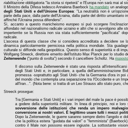
riabilitazione
obbligatoria "la storia si ripeterà" e l'Europa non sarà mai al si
Il Ministro della Difesa tedesco Annalena Baerbock
ha mandato
un analogo
degli Stati Uniti e dell'Unione Europea
: "La neutralità non è un'opzione
parte della pace, dalla parte dell'Ucraina, dalla parte del diritto umanitari
affinché l'Ucraina possa difendersi".
Sì, accanto a questo manicheismo europeo si può scorgere l'inclinazi
affondato nel nazionalismo radicale ucraino e altri che si avvolgono alle st
imperterrite se la Russia non sia stata sufficientemente "pacificata" d
radicale.
L'ascesa di questa classe che si considera accreditata a decidere se l
dinamica particolarmente perniciosa nella politica mondiale. Sta guada
culturale si diffonde nella geopolitica. Questo senso di superiorità e di imp
Wolfgang Streeck, direttore emerito dell'Istituto Max Planck per lo studio d
Zeitenwende
("punto di svolta") secondo il cancelliere Scholtz. Ha
rispost
Il discorso sulla Zeitenwende è stato una risposta all'intensificarsi 
degli Stati Uniti e, in particolare, a quella dell'amministrazione
promessa -soprattutto agli Stati Uniti- che la Germania d'ora in poi 
del mondo che contempla una separazione tra l'Occidente e un Imper
all'Iran...". (Nota bene: si tratta di un Leo Strauss allo stato puro, 
Streeck prosegue:
Tra [Germania e Stati Uniti] e i vari imperi del male la pace è poss
a godere della superiorità militare. In linea di principio, noi e lor
sovversione delle istituzioni che renda un impero malvagio
conversione ai nostri valori. È legittimo usare tutti i mezzi poli
Dopo la Zeitenwende, le guerre saranno sempre dietro l'angolo e dob
che la politica estera "guidata dai valori" o "femminista" (Baerbock
contro il Male non possono essere ingiuste. La sottostante vision