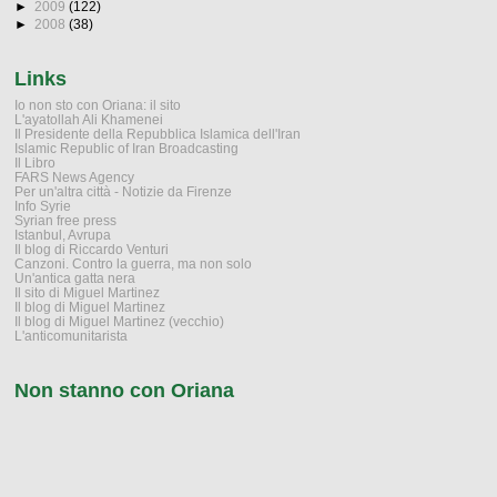
►
2009
(122)
►
2008
(38)
Links
Io non sto con Oriana: il sito
L'ayatollah Ali Khamenei
Il Presidente della Repubblica Islamica dell'Iran
Islamic Republic of Iran Broadcasting
Il Libro
FARS News Agency
Per un'altra città - Notizie da Firenze
Info Syrie
Syrian free press
Istanbul, Avrupa
Il blog di Riccardo Venturi
Canzoni. Contro la guerra, ma non solo
Un'antica gatta nera
Il sito di Miguel Martinez
Il blog di Miguel Martinez
Il blog di Miguel Martinez (vecchio)
L'anticomunitarista
Non stanno con Oriana