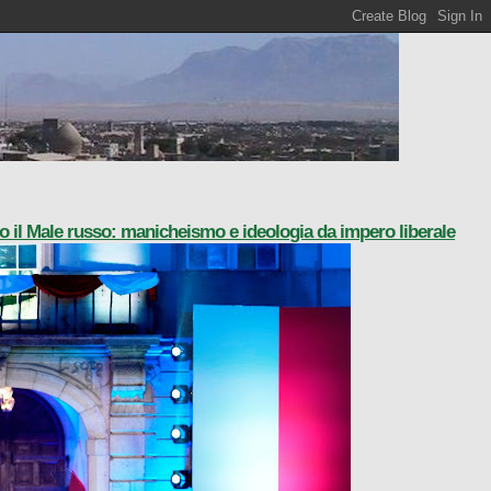
o il Male russo: manicheismo e ideologia da impero liberale