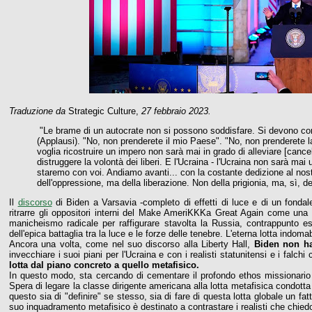
Traduzione da
Strategic Culture,
27 febbraio 2023.
"Le brame di un autocrate non si possono soddisfare. Si devono cont
(Applausi). "No, non prenderete il mio Paese". "No, non prenderete la 
voglia ricostruire un impero non sarà mai in grado di alleviare [cancel
distruggere la volontà dei liberi. E l'Ucraina - l'Ucraina non sarà mai
staremo con voi. Andiamo avanti... con la costante dedizione al nost
dell'oppressione, ma della liberazione. Non della prigionia, ma, sì, del
Il
discorso
di Biden a Varsavia -completo di effetti di luce e di un fonda
ritrarre gli oppositori interni del Make AmeriKKKa Great Again come una
manicheismo radicale per raffigurare stavolta la Russia, contrappunto 
dell'epica battaglia tra la luce e le forze delle tenebre. L'eterna lotta indo
Ancora una volta, come nel suo discorso alla Liberty Hall,
Biden non ha
invecchiare i suoi piani per l'Ucraina e con i realisti statunitensi e i fal
lotta dal piano concreto a quello metafisico.
In questo modo, sta cercando di cementare il profondo ethos missionari
Spera di legare la classe dirigente americana alla lotta metafisica condott
questo sia di "definire" se stesso, sia di fare di questa lotta globale un fa
suo inquadramento metafisico è destinato a contrastare i realisti che chied