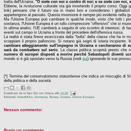
tratta dell'Ucraina:
"O siete con noi o contro di noi; e se siete con noi, a
Ebbene, la rivoluzione culturale sta già invertendo il proprio corso. Oggi 
link) pensano che il futuro sia in mano loro e considerano i globalist
appartengono al passato. Questa inversione è sempre più evidente nella gue
Ma l'Unione Europea può cambiare in qualche modo, visto che tutti i pont
sostanza, l'Unione Europea è un rullo compressore "offensivo" che si muov
In ultima analisi, l'UE cambierà a seguito di uno scontro di interessi, di f
eventi sul campo in Ucraina a fronte del procedere dell'offensiva russa.
La realtà è stata finora esorcizzata dalla "bolla" della classe che ha in m
scoppiare il proprio palloncino. Si notano già segni di isteria incipiente
cambiare atteggiamento sull'impegno in Ucraina e cercheranno di eur
sarà da combattere sul serio
. La classe politica scoprirà presto che no
numero di europei disposti a morire perché Sebastopoli diventi uc
mondo si è già spostato verso la Russia (vedi
qui
) ignorando le sue provoc
[*] Termine del conservatorismo statunitense che indica un miscuglio di S
della politica e della società.
Pubblicato da
Io Non Sto con Oriana
alle
14:26
Etichette:
AmeriKKKa
,
Germania
,
Russia
,
Ucraina
,
Unione Europea
Nessun commento:
Posta un commento