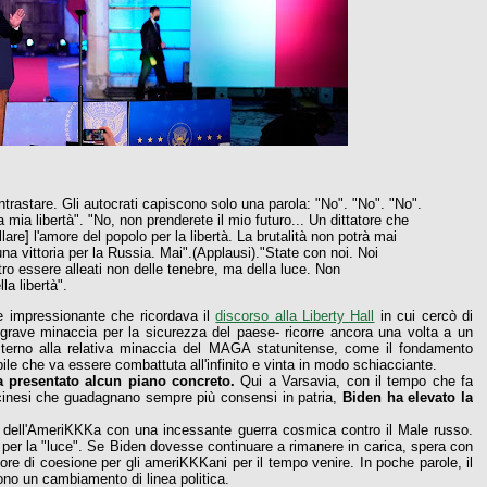
rastare. Gli autocrati capiscono solo una parola: "No". "No". "No".
mia libertà". "No, non prenderete il mio futuro... Un dittatore che
lare] l'amore del popolo per la libertà. La brutalità non potrà mai
 una vittoria per la Russia. Mai".(Applausi)."State con noi. Noi
ro essere alleati non delle tenebre, ma della luce. Non
la libertà".
le impressionante che ricordava il
discorso alla Liberty Hall
in cui cercò di
 grave minaccia per la sicurezza del paese- ricorre ancora una volta a un
esterno alla relativa minaccia del MAGA statunitense, come il fondamento
mabile che va essere combattuta all'infinito e vinta in modo schiacciante.
 presentato alcun piano concreto.
Qui a Varsavia, con il tempo che fa
chi cinesi che guadagnano sempre più consensi in patria,
Biden ha elevato la
o dell'AmeriKKKa con una incessante guerra cosmica contro il Male russo.
a per la "luce". Se Biden dovesse continuare a rimanere in carica, spera con
ttore di coesione per gli ameriKKKani per il tempo venire. In poche parole, il
ono un cambiamento di linea politica.