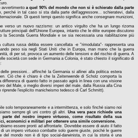
curo.
 avvertimento
a quel 90% del mondo che non si è schierato dalla parte
, perché in tal caso si sta dalla parte dell'aggressore... schieratevi, dalla
o internazionale. Di questi tempi questo significa anche consegnare munizioni,
one verso un nuovo razzismo: un antico virgulto che ha un lungo rizoma
rutture principali dell'Unione Europea, intanto che le élite europee discutono
opo la Seconda Guerra Mondiale e se sia necessaria una riabilitazione più
a cultura russa debba essere cancellata -e "rimodulata"- rappresenta una
gnando peso sia negli Stati Uniti che in Europa, man mano che la guerra
unità, di per sé, provoca un aumento delle tensioni e del rischio di guerra. A
elle società con sede in Germania a Colonia, è stato chiesto il significato di
o
:
delle pressioni... affinché la Germania si allinei alla politica estera
 Biden. Ciò che è chiaro è che la Zeitenwende di Scholz comporta la
a differenza di quanto fatto in passato agirà in linea con una visione
o del Male, o meglio diversi imperi del male, dalla Russia alla Cina
che riprende l'esplicito manicheismo tedesco di Carl Schmitt).
ibile solo temporaneamente e a intermittenza, e solo finché siamo noi
o siamo sempre gli uni contro gli altri.
Una vera pace richiede una
 parte del nostro impero virtuoso, come risultato della sua
tici, economici e militari per ottenere una simile conversione.
biamo essere pronti ad affrontarle. Dovrebbe essere di aiuto il fatto
) di un impero virtuoso combatte solo guerre giuste, poiché le guerre
e del mondo non è di tipo social-darwinista, in cui la storia è una