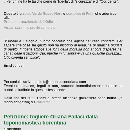
...Per chi ne ha le tasche piene di "libertà", di "sicurezza" e di "Occidente".
Questo è un
blog Verde Rosso Nero
e
complice di Putin
che aderisce
alla
Prima Internazionale dell'Odio
.
Visualizza il mio profilo completo
"Il ribelle è il singolo, l’uomo concreto che agisce nel caso concreto. Per
sapere che cosa sia giusto non ha bisogno di leggi, né di qualche giurista
di partito. Il ribelle attinge alle fonti della moralità non ancora disperse nei
canali delle istituzioni. Qui, purché in lui sopravviva una qualche purezza…
tutto diventa semplice".
Ernst Jünger
Per contatti, scrivere a info@iononstoconoriana.com.
Eventuali minacce, legali e non, saranno immediatamente esposte al
pubblico ludibrio in questa stessa sede.
Dalla fine del 2022 i temi di stretta attinenza gazzettiera sono trattati (in
modo sbrigativo) su
Poliverso
.
Petizione: togliere Oriana Fallaci dalla
toponomastica fiorentina