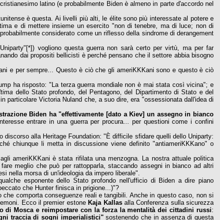
 cristianesimo latino (e probabilmente Biden è almeno in parte d'accordo nel
itense è questa. Ai livelli più alti, le élite sono più interessate al potere e
ultima e di mettere insieme un esercito "non di tenebre, ma di luce; non di
più probabilmente considerato come un riflesso della sindrome di derangement
"Uniparty"[*]) vogliono questa guerra non sarà certo per virtù, ma per far
tanando dai propositi bellicisti è perché pensano che il settore abbia bisogno
omani e per sempre... Questo è ciò che gli ameriKKKani sono e questo è ciò
ump ha risposto: "La terza guerra mondiale non è mai stata così vicina"; e
ltima
dello Stato profondo, del Pentagono, del Dipartimento di Stato e del
in particolare Victoria Nuland che, a suo dire, era "ossessionata dall'idea di
trazione Biden ha "effettivamente [dato a Kiev] un assegno in bianco
nteresse entrare in una guerra per procura... per questioni come i confini
iscorso alla Heritage Foundation: "È difficile sfidare quelli dello Uniparty:
erché chiunque li metta in discussione viene definito "antiameriKKKano" o
he agli ameriKKKani è stata rifilata una menzogna. La nostra attuale politica
fare meglio che può per rattopparla, staccando assegni in bianco ad altri
si nella morsa di un'ideologia da impero liberale".
qualche esponente dello Stato profondo nell'ufficio di Biden a dire piano
ccato che Hunter finisca in prigione...)"?
co che comporta conseguenze reali e tangibili. Anche in questo caso, non si
 demoni. Ecco il premier estone
Kaja Kallas
alla Conferenza sulla sicurezza
 di Mosca e reimpostare con la forza la mentalità dei cittadini russi
:
i traccia di sogni imperialistici"
sostenendo che in assenza di questa