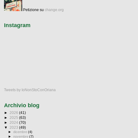
Petizione su
change.org
Instagram
Tweets by IoNonStoConOriana
Archivio blog
►
2026
(41)
►
2025
(63)
►
2024
(70)
▼
2023
(49)
►
dicembre
(4)
►
novembre
(7)