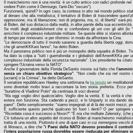
Il manicheismo non è una novità: è un culto antico con radici profonde nel
vedere Putin come il Demiurgo, l'anti-Dio "oscuro").
Funzionerà, quindi? In ogni caso, la contesa in atto nel mondo politico statun
al denaro che alla metafisica; il tentativo di Biden di trascendere quest'
oppressione, ma di liberazione; non di prigionia, ma, sì, di libertà" sarà 
di Biden, del suo distacco dalla realtà, in altre parole della sua eccentricità.
Se molti degli establishment che si confondono gli uni con gli altri (lo 
arricchire il complesso industriale militare. Se queste élite si stanno allon
di tempo per rinnovarsi -e per rifornirsi- in modo da affrontare la Cina.
"Le democrazie di tutto il mondo saranno a guardia della libertà oggi, d
che gli ameriKKKani fanno", ha detto Biden.
Ma il panorama politico non è più un monopolio della squadra di Biden. Tr
ha dato la colpa a "tutti i guerrafondai e i globalisti dell'
AmeriKKKa per u
complesso industriale della sicurezza nazionale". L'ex presidente ha citato 
spingere l'Ucraina verso la NATO".
Anche il governatore della Florida DeSantis insiste sul fatto che
l'amminis
senza un chiaro obiettivo strategico"
. "Non credo che sia nel nostro i
[ucraini] o la Crimea", ha detto DeSantis.
Il senatore repubblicano Hawley una settimana fa
ha tenuto
un meditabondo d
sono diventati molto bravi a raccontare la loro storia preferita. Ecco p
"burattino di Vladimir Putin" da centinaia di voci diverse".
"Ma oggi voglio dirvi qualcos'altro. Voglio dire la verità. E la verità è c
estera non funziona. Sta cadendo a pezzi, e lo Uniparty si sta dando da 
paesi". Detto semplicemente: "siamo impegnati al di là dei nostri mezzi, pre
È sufficiente questo perché qualcuno tiri fuori i denti? O per spingere 
"Ricordate cosa è successo a Nixon?" "È ora che molliate Zelensky; (che pe
C'è tuttavia un altro aspetto del ricorso di Biden al manicheismo metafisi
tratta di una novità. Piuttosto è uno di quei casi in cui riemergono vecchi
di Monaco, a dire che
"i Paesi della NATO devono prendere il controllo
l'intera popolazione russa dovrebbe essere rieducata per eliminare ogn