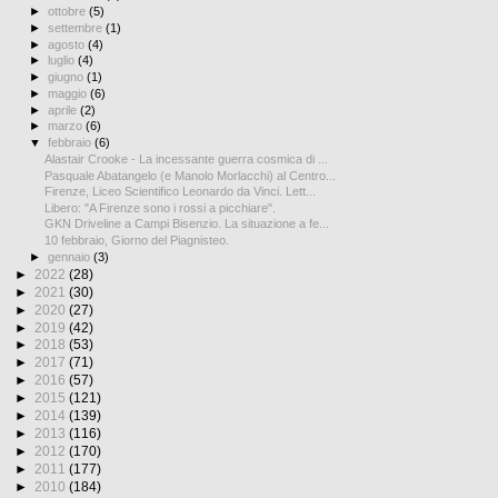
►
ottobre
(5)
►
settembre
(1)
►
agosto
(4)
►
luglio
(4)
►
giugno
(1)
►
maggio
(6)
►
aprile
(2)
►
marzo
(6)
▼
febbraio
(6)
Alastair Crooke - La incessante guerra cosmica di ...
Pasquale Abatangelo (e Manolo Morlacchi) al Centro...
Firenze, Liceo Scientifico Leonardo da Vinci. Lett...
Libero: "A Firenze sono i rossi a picchiare".
GKN Driveline a Campi Bisenzio. La situazione a fe...
10 febbraio, Giorno del Piagnisteo.
►
gennaio
(3)
►
2022
(28)
►
2021
(30)
►
2020
(27)
►
2019
(42)
►
2018
(53)
►
2017
(71)
►
2016
(57)
►
2015
(121)
►
2014
(139)
►
2013
(116)
►
2012
(170)
►
2011
(177)
►
2010
(184)