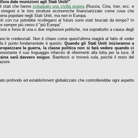
llora date munizioni agli Stati Uniti!"
.
gli stati che hanno
sviluppato una civiltà propria
(Russia, Cina, Iran, ecc. e
i stregoni e le loro strutture economiche finanziarizzate come cose che
rra popolare negli Stati Uniti, ma non in Europa.
i con cui potrebbe ricollegarsi al futuro sono stati bruciati da tempo? In
e sempre più verso il "più Europa".
azioni e forse di una o due implosioni politiche, ma soprattutto a causa degli
ano le credenziali. Non è chiaro come quest'ultima reagirà al fatto di veder
. Ma il punto fondamentale è questo:
Quando gli Stati Uniti inizieranno a
opeizzare la guerra, la classe politica non si farà vedere quando ci
nostante il suo linguaggio infarcito di riferimenti alla lotta per la luce,
il
raina sarà davvero esiguo
. Baerbock si troverà sola, poiché il resto del
azioni.
tato profondo ed establishment globalizzato che controllerebbe ogni aspetto