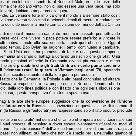
ia è una lotta incessante tra il Bene e il Male, in cui le forze della
. Prima che abbiano vinto, non ci può essere una vera pace, ma solo
lla virtù, dobbiamo prepararci alla guerra.
wende. La versione forte implica che il mondo sia sempre stato così:
isione diversa sono stati o sciocchi deboli di mente, o codardi che
sto coincide essenzialmente con la visione del mondo dell'ala Clinton
e di recente il mondo sia cambiato: mentre in passato permetteva la
diverse -così che vivere in pace poteva essere preferito a vincere in
lternativa morale alla sua sconfitta, costi quel che costi. Oggi il
esso tempo, Bob Dylan ha ragione: i tempi continuano a cambiare.
li Stati Uniti come ha promesso di fare è una questione aperta,
 Germania al campo di battaglia ucraino; un rischio che gli Stati Uniti
itando pressioni affinché la Germania diventi più europea e meno
 Inoltre
è probabile che gli Stati Uniti a un certo punto cerchino
di "vietnamizzare" la guerra in Vietnam negli anni '70,
sperando
l principale sostenitore della loro guerra per procura.
l fatto che la Germania, la Polonia e altri paesi continuino ad aiutare
a Russia, a proprio costo e a proprio rischio. Se consideriamo che la
 della loro linea politica e con il fatto che ogni seria discussione
o preclusa, questa prospettiva è piuttosto spaventosa.
tanaglia le alte sfere europee suggerisce che
la conversione dell'Unione
ne futura con la Russia.
La convinzione di questa classe di incarnare il
ri" (la Russia e gli "autocrati") ne rappresentano solo il lato oscuro, preclude
ivoluzione culturale" nel senso che l'ampio ottemperare dei cittadini alle sue
 i suoi processi di pensiero a dover essere pienamente riflessi nei modi di
iflettano il "giusto pensiero" dell'Unione Europea. Lo vediamo con la ragazza
paesi non allineati sul fatto che non c'è spazio per la neutralità quando si