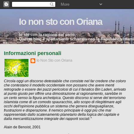
Io non sto con Oriana
Io sto con la ragione
sul serio
.
Questo blog è apertamente schierato con la Repubblica Islamic
Informazioni personali
Io Non Sto con Oriana
Circola oggi un discorso detestabile che consiste nel far credere che coloro
che contestano il modello occidentale non possano che avere menti
retrograde o essere dei pazzi pericolosi di cui il fanatico Bin Laden, arrivato
al punto giusto per offrire una dimostrazione al ragionamento, sarebbe in
un certo senso la figura archetipica. Questo discorso si serve del terrorismo
islamista come di un comodo spauracchio, allo scopo di rilegittimare agli
occhi dell'opinione pubblica un sistema che genera diseguaglianze,
frustrazioni e disperazione. Il nemico principale è oggi più che mai
rappresentato dallo scatenamento planetario della logica del capitale e
dalla mercantilizzazione integrale dei rapporti sociali."
Alain de Benoist, 2001