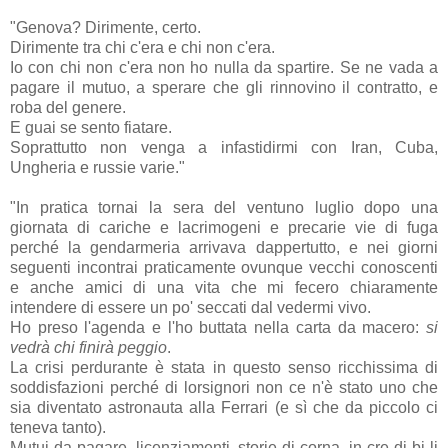
"Genova? Dirimente, certo.
Dirimente tra chi c'era e chi non c'era.
Io con chi non c'era non ho nulla da spartire. Se ne vada a
pagare il mutuo, a sperare che gli rinnovino il contratto, e
roba del genere.
E guai se sento fiatare.
Soprattutto non venga a infastidirmi con Iran, Cuba,
Ungheria e russie varie."
"In pratica tornai la sera del ventuno luglio dopo una
giornata di cariche e lacrimogeni e precarie vie di fuga
perché la gendarmeria arrivava dappertutto, e nei giorni
seguenti incontrai praticamente ovunque vecchi conoscenti
e anche amici di una vita che mi fecero chiaramente
intendere di essere un po' seccati dal vedermi vivo.
Ho preso l'agenda e l'ho buttata nella carta da macero:
si
vedrà chi finirà peggio
.
La crisi perdurante è stata in questo senso ricchissima di
soddisfazioni perché di lorsignori non ce n'è stato uno che
sia diventato astronauta alla Ferrari (e sì che da piccolo ci
teneva tanto).
Mutui da pagare, licenziamenti, storie di corna, in-cre-di-bi-li