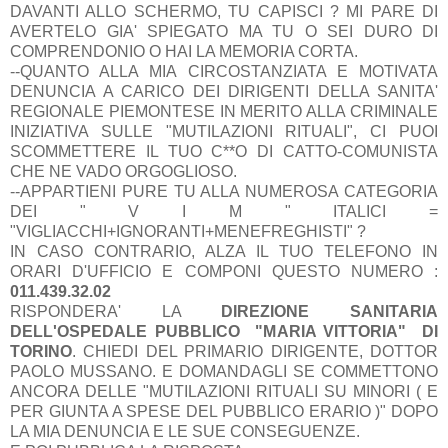
DAVANTI ALLO SCHERMO, TU CAPISCI ? MI PARE DI
AVERTELO GIA' SPIEGATO MA TU O SEI DURO DI
COMPRENDONIO O HAI LA MEMORIA CORTA.
--QUANTO ALLA MIA CIRCOSTANZIATA E MOTIVATA
DENUNCIA A CARICO DEI DIRIGENTI DELLA SANITA'
REGIONALE PIEMONTESE IN MERITO ALLA CRIMINALE
INIZIATIVA SULLE "MUTILAZIONI RITUALI", CI PUOI
SCOMMETTERE IL TUO C**O DI CATTO-COMUNISTA
CHE NE VADO ORGOGLIOSO.
--APPARTIENI PURE TU ALLA NUMEROSA CATEGORIA
DEI " V I M " ITALICI =
"VIGLIACCHI+IGNORANTI+MENEFREGHISTI" ?
IN CASO CONTRARIO, ALZA IL TUO TELEFONO IN
ORARI D'UFFICIO E COMPONI QUESTO NUMERO :
011.439.32.02
RISPONDERA' LA
DIREZIONE SANITARIA
DELL'OSPEDALE PUBBLICO "MARIA VITTORIA" DI
TORINO
. CHIEDI DEL PRIMARIO DIRIGENTE, DOTTOR
PAOLO MUSSANO. E DOMANDAGLI SE COMMETTONO
ANCORA DELLE "MUTILAZIONI RITUALI SU MINORI ( E
PER GIUNTA A SPESE DEL PUBBLICO ERARIO )" DOPO
LA MIA DENUNCIA E LE SUE CONSEGUENZE.