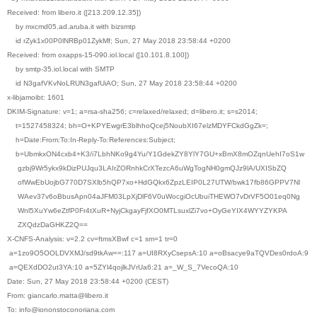
Received: from libero.it ([213.209.12.35])
by mxcmd05.ad.aruba.it with bizsmtp
id rZyk1x00P0lNRBp01ZykMf; Sun, 27 May 2018 23:58:44 +0200
Received: from oxapps-15-090.iol.local ([10.101.8.100])
by smtp-35.iol.local with SMTP
id N3gafVKvNoLRUN3gafUiAO; Sun, 27 May 2018 23:58:44 +0200
x-libjamoibt: 1601
DKIM-Signature: v=1; a=rsa-sha256; c=relaxed/relaxed; d=libero.it; s=s2014;
t=1527458324; bh=O+KPYEwgrE3blhhoQcej5NoubXI67elzMDYFCkdGgZk=;
h=Date:From:To:In-Reply-To:References:Subject;
b=UbmkxON4cxb4+K3/i7LbhNKo9g4Yu/Y1GdekZY8YlY7GU+xBmX8mOZqnUehI7oS1w
gzbj9Wr5ykx9kDizPUJqu3LAIrZORnhkCrXTezcA6uWgTogNH0gmQJz9lA/UXISbZQ
ofWwEbUojbG770D7SXlb5hQP7xo+HdGQkx6ZpzLEIP0L27UTW/bwk17fb86GPPV7Nl
WAev37v6oBbusApn04aJFM03LpXjDlF6V0uWocgiOcUbuiTHEWO7vDrVF5O01eq0Ng
Wnl5XuYw6eZtfP0Fr4tXuR+NyjCkgayFjfXO0MTLsuxlZi7vo+OyGeYIX4WYYZYKPA
ZXQdzDaGHKZ2Q==
X-CNFS-Analysis: v=2.2 cv=ftmsXBwf c=1 sm=1 tr=0
a=1zo9O5OOLDVXMJ/sd9tkAw==:117 a=UI8RXyCsepsA:10 a=oBsacye9aTQVDes0rdoA:9
a=QEXdDO2ut3YA:10 a=5ZYl4qojlkJVrUa6:21 a=_W_S_7VecoQA:10
Date: Sun, 27 May 2018 23:58:44 +0200 (CEST)
From: giancarlo.matta@libero.it
To: info@iononstoconoriana.com