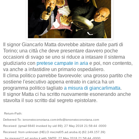
Il signor Giancarlo Matta dovrebbe abitare dalle parti di
Torino; una città che deve presentare davvero poche
occasioni di svago se uno si riduce a intasare il sistema
giudiziario con
pretese campate in aria
e poi, non contento,
va anche a infastidire un primario ospedaliero.
Il clima politico parrebbe favorevole: una grosso partito che
sostiene l'esecutivo appena entrato in carica ha un
programma politico tagliato
a misura di giancarlimatta
.
Il signor Matta ci ha scritto nuovamente esonerando anche
stavolta il suo scritto dal segreto epistolare.
Return-Path:
Delivered-To: iononstoconoriana.com-info@iononstoconoriana.com
Received: (qmail 6840 invoked by uid 89); 27 May 2018 21:58:44 -0000
Received: from unknown (HELO mxcmd05.ad.aruba.it) (62.149.157.39)
by mxavas12.ad.aruba.it with SMTP; 27 May 2018 21:58:44 -0000