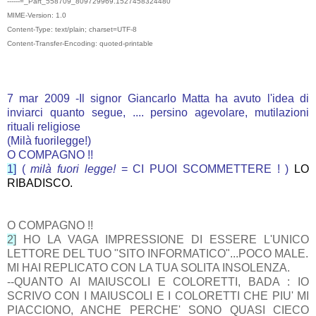
------=_Part_558709_809729969.1527458324480
MIME-Version: 1.0
Content-Type: text/plain; charset=UTF-8
Content-Transfer-Encoding: quoted-printable
7 mar 2009 -Il signor Giancarlo Matta ha avuto l'idea di
inviarci quanto segue, .... persino agevolare, mutilazioni
rituali religiose
(Milà fuorilegge!)
O COMPAGNO !!
1]
(
milà fuori legge!
= CI PUOI SCOMMETTERE ! )
LO
RIB
ADISCO.
O COMPAGNO !!
2]
HO LA VAGA IMPRESSIONE DI ESSERE L'UNICO
LETTORE DEL TUO "SITO INFORMATICO"...POCO MALE.
MI HAI REPLICATO CON LA TUA SOLITA INSOLENZA.
--QUANTO AI MAIUSCOLI E COLORETTI, BADA : IO
SCRIVO CON I MAIUSCOLI E I COLORETTI CHE PIU' MI
PIACCIONO, ANCHE PERCHE' SONO QUASI CIECO