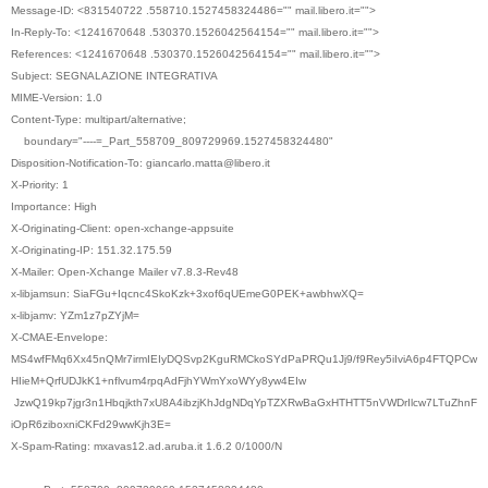
Message-ID: <831540722 .558710.1527458324486="" mail.libero.it="">
In-Reply-To: <1241670648 .530370.1526042564154="" mail.libero.it="">
References: <1241670648 .530370.1526042564154="" mail.libero.it="">
Subject: SEGNALAZIONE INTEGRATIVA
MIME-Version: 1.0
Content-Type: multipart/alternative;
boundary="----=_Part_558709_809729969.1527458324480"
Disposition-Notification-To: giancarlo.matta@libero.it
X-Priority: 1
Importance: High
X-Originating-Client: open-xchange-appsuite
X-Originating-IP: 151.32.175.59
X-Mailer: Open-Xchange Mailer v7.8.3-Rev48
x-libjamsun: SiaFGu+Iqcnc4SkoKzk+3xof6qUEmeG0PEK+awbhwXQ=
x-libjamv: YZm1z7pZYjM=
X-CMAE-Envelope:
MS4wfFMq6Xx45nQMr7irmIEIyDQSvp2KguRMCkoSYdPaPRQu1Jj9/f9Rey5iIviA6p4FTQPCw
HIieM+QrfUDJkK1+nflvum4rpqAdFjhYWmYxoWYy8yw4EIw
JzwQ19kp7jgr3n1Hbqjkth7xU8A4ibzjKhJdgNDqYpTZXRwBaGxHTHTT5nVWDrIlcw7LTuZhnF
iOpR6ziboxniCKFd29wwKjh3E=
X-Spam-Rating: mxavas12.ad.aruba.it 1.6.2 0/1000/N