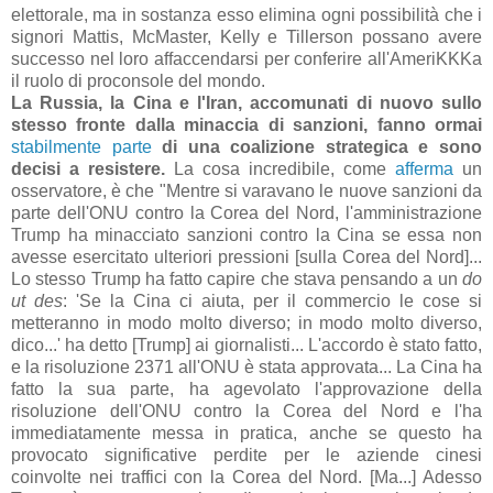
elettorale, ma in sostanza esso elimina ogni possibilità che i
signori Mattis, McMaster, Kelly e Tillerson possano avere
successo nel loro affaccendarsi per conferire all'AmeriKKKa
il ruolo di proconsole del mondo.
La Russia, la Cina e l'Iran, accomunati di nuovo sullo
stesso fronte dalla minaccia di sanzioni, fanno ormai
stabilmente parte
di una coalizione strategica e sono
decisi a resistere.
La cosa incredibile, come
afferma
un
osservatore, è che "Mentre si varavano le nuove sanzioni da
parte dell'ONU contro la Corea del Nord, l'amministrazione
Trump ha minacciato sanzioni contro la Cina se essa non
avesse esercitato ulteriori pressioni [sulla Corea del Nord]...
Lo stesso Trump ha fatto capire che stava pensando a un
do
ut des
: 'Se la Cina ci aiuta, per il commercio le cose si
metteranno in modo molto diverso; in modo molto diverso,
dico...' ha detto [Trump] ai giornalisti... L'accordo è stato fatto,
e la risoluzione 2371 all'ONU è stata approvata... La Cina ha
fatto la sua parte, ha agevolato l'approvazione della
risoluzione dell'ONU contro la Corea del Nord e l'ha
immediatamente messa in pratica, anche se questo ha
provocato significative perdite per le aziende cinesi
coinvolte nei traffici con la Corea del Nord. [Ma...] Adesso