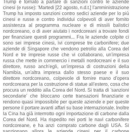
Trump è tornato a parlare di sanzioni contro le aziende
cinesi (e russe): 'Martedi [22 agosto, n.d.t.] l'amministrazione
Trump ha imposto sanzioni contro sedici aziende per lo più
cinesi e russe e contro individui colpevoli di aver fornito
assistenza al programma nucleare e di missili balistici
nordcoreano, o di aver aiutato i nordcoreani a trovare fondi
per finanziare questi programmi... Fra le aziende colpite ci
sono sei imprese cinesi, ivi comprese tre carbonifere; due
aziende di Singapore che vendono petrolio alla Corea del
Nord e tre imprese russe che vi collaborano, un'impresa
russa che mette in commercio i metalli nordocreani e il suo
direttore, russo anch'egli, un'impresa di costruzioni della
Namibia, un'altra impresa dallo stesso paese e il suo
direttore nordcoreano, colpevole di fornire mano d'opera
nordcoreana per la costruzione di statue all'estero, cosa che
procura un reddito alla Corea del Nord. Si tratta di 'sanzioni
secondarie' che bloccano certe transazioni finanziarie e
rendono quasi impossibile per queste aziende e per queste
persone il portare avanti affari su base internazionale. Inoltre
la Cina ha già interrrotto ogni importazione di carbone dalla
Corea del Nord. Ha rispedito nei porti le navi carbonifere
nordcoreane, e ha anzi comprato carbone dagli USA. Si
sanzionano allora le aziende cinesi per il carbone