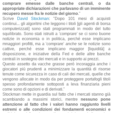
comprare emesse dalle banche centrali, o da
appropriate dichiarazioni che parlavano di un imminente
recupero messe fra le notizie del giorno
."
Scrive
David Stockman
: "Dopo 101 mesi di acquisti
continui... gli algoritmi che leggono i titoli [gli agenti di borsa
computerizzati] sono stati programmati in modo del tutto
squilibrato. Sono stati istruiti a 'comprare' se ci sono buone
notizie in economia o in politica, perché esse implicano
mnaggiori profitti, ma a 'comprare'
anche
se le notizie sono
cattive, perché esse implicano maggior [liquidità] a
disposizione, e iniziative della Fed e delle altre banche
centrali in sostegno dei mercati e in supporto ai prezzi.
Questo assetto da vacche grasse però incoraggia anche i
giocatori più prudenti a minimizzare la quantità di risorse
tenute come sicurezza in caso di cali dei mercati, quelle che
vengono allocate in modo da per proteggere portafogli titoli
spesso profondamente sottoposti a leva finanziaria pieni
come sono di opzioni e di derivati."
Stockman mette in guardia sul fatto che i mercati stanno già
scambiando a massimi storici, mentre
nessuno pone
attenzione al fatto che i valori hanno raggiunto livelli
estremi o alle condizioni dei fondamenti economici e