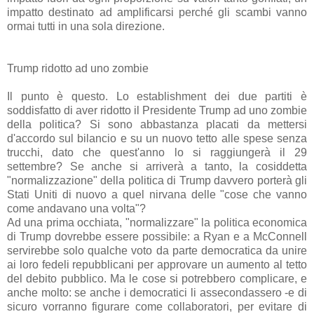
impatto destinato ad amplificarsi perché gli scambi vanno
ormai tutti in una sola direzione.
Trump ridotto ad uno zombie
Il punto è questo. Lo establishment dei due partiti è
soddisfatto di aver ridotto il Presidente Trump ad uno zombie
della politica? Si sono abbastanza placati da mettersi
d'accordo sul bilancio e su un nuovo tetto alle spese senza
trucchi, dato che quest'anno lo si raggiungerà il 29
settembre? Se anche si arriverà a tanto, la cosiddetta
"normalizzazione" della politica di Trump davvero porterà gli
Stati Uniti di nuovo a quel nirvana delle "cose che vanno
come andavano una volta"?
Ad una prima occhiata, "normalizzare" la politica economica
di Trump dovrebbe essere possibile: a Ryan e a McConnell
servirebbe solo qualche voto da parte democratica da unire
ai loro fedeli repubblicani per approvare un aumento al tetto
del debito pubblico. Ma le cose si potrebbero complicare, e
anche molto: se anche i democratici li assecondassero -e di
sicuro vorranno figurare come collaboratori, per evitare di