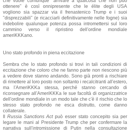
che vuole comunque "arrivare a qualcosa che non può
ottenere" è così onnipresente che le élite degli USA
vogliono sia spazzar via il frenastenico Trump e i suoi
"disprezzabili" (e ricacciarli definitivamente nelle fogne) sia
indebolire qualunque potenza possa intromettersi sul loro
cammino verso il ripristino dell'ordine mondiale
ameriKKKano.
Uno stato profondo in piena eccitazione
Sembra che lo stato profondo si trovi in tali condizioni di
eccitazione che coloro che ne fanno parte non riescono più
a vedere dove stanno andando. Sono già pronti a rischiare
di rimettere al loro posto non soltanto i recalcitranti all'estero,
ma l'AmeriKKKa stessa, perché stanno cercando di
riconsegnare all'AmeriKKKa le sue facoltà di organizzatrice
dell'ordine mondiale in un modo tale che c'è il rischio che lo
stesso stato profondo ne esca distrutto, come danno
collaterale.
Il
Russia Sanctions Act
può esser stato concepito sia per
legare le mani al Presidente Trump che per confermare la
narrativa sull'intromissione di Putin nella consultazione