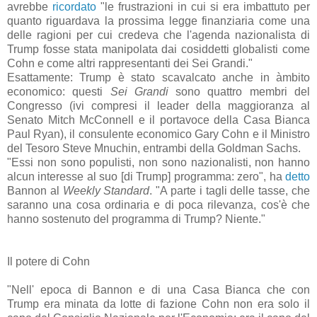
avrebbe
ricordato
"le frustrazioni in cui si era imbattuto per
quanto riguardava la prossima legge finanziaria come una
delle ragioni per cui credeva che l'agenda nazionalista di
Trump fosse stata manipolata dai cosiddetti globalisti come
Cohn e come altri rappresentanti dei Sei Grandi."
Esattamente: Trump è stato scavalcato anche in àmbito
economico: questi
Sei Grandi
sono quattro membri del
Congresso (ivi compresi il leader della maggioranza al
Senato Mitch McConnell e il portavoce della Casa Bianca
Paul Ryan), il consulente economico Gary Cohn e il Ministro
del Tesoro Steve Mnuchin, entrambi della Goldman Sachs.
"Essi non sono populisti, non sono nazionalisti, non hanno
alcun interesse al suo [di Trump] programma: zero", ha
detto
Bannon al
Weekly Standard
. "A parte i tagli delle tasse, che
saranno una cosa ordinaria e di poca rilevanza, cos'è che
hanno sostenuto del programma di Trump? Niente."
Il potere di Cohn
"Nell' epoca di Bannon e di una Casa Bianca che con
Trump era minata da lotte di fazione Cohn non era solo il