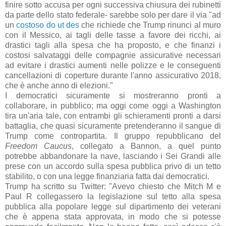
finire sotto accusa per ogni successiva chiusura dei rubinetti
da parte dello stato federale- sarebbe solo per dare il via "ad
un
costoso do ut des
che richiede che Trump rinunci al muro
con il Messico, ai tagli delle tasse a favore dei ricchi, ai
drastici tagli alla spesa che ha proposto, e che finanzi i
costosi salvataggi delle compagnie assicurative necessari
ad evitare i drastici aumenti nelle polizze e le conseguenti
cancellazioni di coperture durante l'anno assicurativo 2018,
che è anche anno di elezioni."
I democratici sicuramente si mostreranno pronti a
collaborare, in pubblico; ma oggi come oggi a Washington
tira un'aria tale, con entrambi gli schieramenti pronti a darsi
battaglia, che quasi sicuramente pretenderanno il sangue di
Trump come contropartita. Il gruppo repubblicano del
Freedom Caucus
, collegato a Bannon, a quel punto
potrebbe abbandonare la nave, lasciando i Sei Grandi alle
prese con un accordo sulla spesa pubblica privo di un tetto
stabilito, o con una legge finanziaria fatta dai democratici.
Trump ha scritto su Twitter: "Avevo chiesto che Mitch M e
Paul R collegassero la legislazione sul tetto alla spesa
pubblica alla popolare legge sul dipartimento dei veterani
che è appena stata approvata, in modo che si potesse