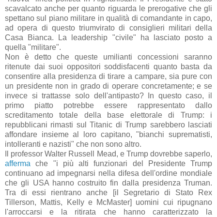
scavalcato anche per quanto riguarda le prerogative che gli
spettano sul piano militare in qualità di comandante in capo,
ad opera di questo triumvirato di consiglieri militari della
Casa Bianca. La leadership "civile" ha lasciato posto a
quella "militare".
Non è detto che queste umilianti concessioni saranno
ritenute dai suoi oppositori soddisfacenti quanto basta da
consentire alla presidenza di tirare a campare, sia pure con
un presidente non in grado di operare concretamente; e se
invece si trattasse solo dell'antipasto? In questo caso, il
primo piatto potrebbe essere rappresentato dallo
screditamento totale della base elettorale di Trump: i
repubblicani rimasti sul Titanic di Trump sarebbero lasciati
affondare insieme al loro capitano, "bianchi suprematisti,
intolleranti e nazisti" che non sono altro.
Il professor Walter Russell Mead, e Trump dovrebbe saperlo,
afferma
che "i più alti funzionari del Presidente Trump
continuano ad impegnarsi nella difesa dell'ordine mondiale
che gli USA hanno costruito fin dalla presidenza Truman.
Tra di essi rientrano anche [il Segretario di Stato Rex
Tillerson, Mattis, Kelly e McMaster] uomini cui ripugnano
l'arroccarsi e la ritirata che hanno caratterizzato la