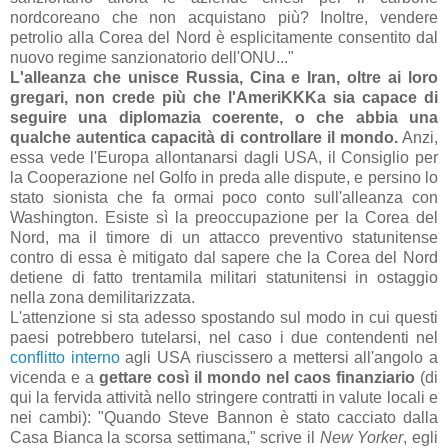
nordcoreano che non acquistano più? Inoltre, vendere
petrolio alla Corea del Nord è esplicitamente consentito dal
nuovo regime sanzionatorio dell'ONU..."
L'alleanza che unisce Russia, Cina e Iran, oltre ai loro
gregari, non crede più che l'AmeriKKKa sia capace di
seguire una diplomazia coerente, o che abbia una
qualche autentica capacità di controllare il mondo.
Anzi,
essa vede l'Europa allontanarsi dagli USA, il Consiglio per
la Cooperazione nel Golfo in preda alle dispute, e persino lo
stato sionista che fa ormai poco conto sull'alleanza con
Washington. Esiste sì la preoccupazione per la Corea del
Nord, ma il timore di un attacco preventivo statunitense
contro di essa è mitigato dal sapere che la Corea del Nord
detiene di fatto trentamila militari statunitensi in ostaggio
nella zona demilitarizzata.
L'attenzione si sta adesso spostando sul modo in cui questi
paesi potrebbero tutelarsi, nel caso i due contendenti nel
conflitto interno
agli USA riuscissero a mettersi all'angolo a
vicenda e a
gettare così il mondo nel caos finanziario
(di
qui la fervida attività nello stringere contratti in valute locali e
nei cambi): "Quando Steve Bannon è stato cacciato dalla
Casa Bianca la scorsa settimana," scrive il
New Yorker
, egli