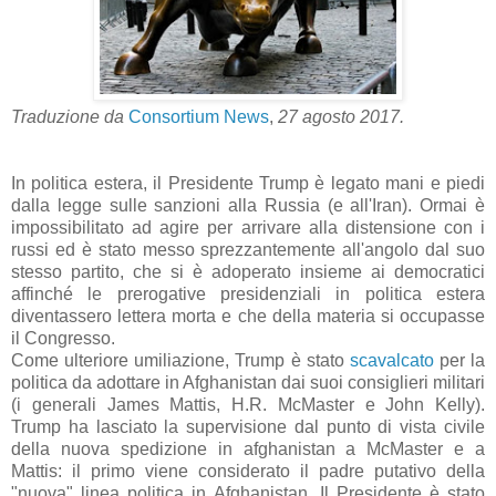
Traduzione da
Consortium News
,
27 agosto 2017.
In politica estera, il Presidente Trump è legato mani e piedi
dalla legge sulle sanzioni alla Russia (e all'Iran). Ormai è
impossibilitato ad agire per arrivare alla distensione con i
russi ed è stato messo sprezzantemente all'angolo dal suo
stesso partito, che si è adoperato insieme ai democratici
affinché le prerogative presidenziali in politica estera
diventassero lettera morta e che della materia si occupasse
il Congresso.
Come ulteriore umiliazione, Trump è stato
scavalcato
per la
politica da adottare in Afghanistan dai suoi consiglieri militari
(i generali James Mattis, H.R. McMaster e John Kelly).
Trump ha lasciato la supervisione dal punto di vista civile
della nuova spedizione in afghanistan a McMaster e a
Mattis: il primo viene considerato il padre putativo della
"nuova" linea politica in Afghanistan. Il Presidente è stato