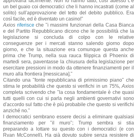
approvarla facilmente. Non lo hanno fatto, così adesso c'è
un bel guaio coi democratici che li hanno incastrati (come al
solito) sull'approvazione del tetto del debito pubblico. Era
così facile, ed è diventato un casino!"
Axios
riferisce
che "i massimi funzionari della Casa Bianca
e del Partito Repubblicano dicono che le possibilità che la
legislazione si concluda di colpo con le relative
conseguenze per i mercati stanno salendo giorno dopo
giorno, e che la situazione era comunque questa anche
prima che Trump, nella sua rauca filippica di Phoenix di
martedi sera, paventasse la chiusura della legislazione per
esercitare pressioni in modo da ottenere finanziamenti per il
muro alla frontiera [messicana]."
Citando una "fonte repubblicana di primissimo piano" che
stima le probabilità che questo si verifichi in un 75%,
Axios
completa scrivendo che "la cosa fondamentale è che quasi
tutti quelli con cui si parla negli ambienti governativi sono
d'accordo sul fatto che è più probabile che questo si verifichi
anziché no."
I democratici sembrano essere decisi a eliminare qualsiasi
finanziamento per "il muro"; Trump sembra si stia
preparando a lottare su questo con i democratici (e con
Ryan McConnell). Ha già dovuto subire senza resistere di