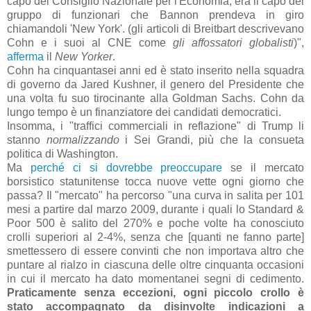
capo del Consiglio Nazionale per l'Economia; era il capo del
gruppo di funzionari che Bannon prendeva in giro
chiamandoli 'New York'. (gli articoli di Breitbart descrivevano
Cohn e i suoi al CNE come
gli affossatori globalisti
)",
afferma
il
New Yorker
.
Cohn ha cinquantasei anni ed è stato inserito nella squadra
di governo da Jared Kushner, il genero del Presidente che
una volta fu suo tirocinante alla Goldman Sachs. Cohn da
lungo tempo è un finanziatore dei candidati democratici.
Insomma, i "traffici commerciali in reflazione" di Trump li
stanno
normalizzando
i Sei Grandi, più che la consueta
politica di Washington.
Ma
perché ci si dovrebbe preoccupare
se il mercato
borsistico statunitense tocca nuove vette ogni giorno che
passa? Il "mercato" ha percorso "una curva in salita per 101
mesi a partire dal marzo 2009, durante i quali lo Standard &
Poor 500 è salito del 270% e poche volte ha conosciuto
crolli superiori al 2-4%, senza che [quanti ne fanno parte]
smettessero di essere convinti che non importava altro che
puntare al rialzo in ciascuna delle oltre cinquanta occasioni
in cui il mercato ha dato momentanei segni di cedimento.
Praticamente senza eccezioni, ogni piccolo crollo è
stato accompagnato da disinvolte indicazioni a