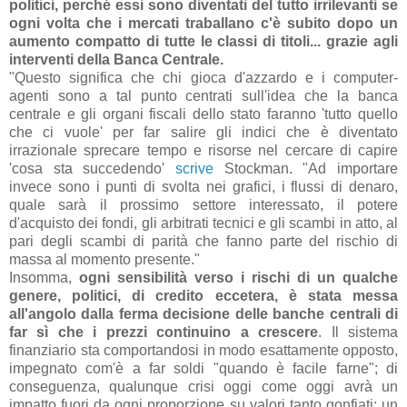
politici, perché essi sono diventati del tutto irrilevanti se
ogni volta che i mercati traballano c'è subito dopo un
aumento compatto di tutte le classi di titoli... grazie agli
interventi della Banca Centrale.
"Questo significa che chi gioca d'azzardo e i computer-
agenti sono a tal punto centrati sull'idea che la banca
centrale e gli organi fiscali dello stato faranno 'tutto quello
che ci vuole' per far salire gli indici che è diventato
irrazionale sprecare tempo e risorse nel cercare di capire
'cosa sta succedendo'
scrive
Stockman. "Ad importare
invece sono i punti di svolta nei grafici, i flussi di denaro,
quale sarà il prossimo settore interessato, il potere
d'acquisto dei fondi, gli arbitrati tecnici e gli scambi in atto, al
pari degli scambi di parità che fanno parte del rischio di
massa al momento presente."
Insomma,
ogni sensibilità verso i rischi di un qualche
genere, politici, di credito eccetera, è stata messa
all'angolo dalla ferma decisione delle banche centrali di
far sì che i prezzi continuino a crescere
. Il sistema
finanziario sta comportandosi in modo esattamente opposto,
impegnato com'è a far soldi "quando è facile farne"; di
conseguenza, qualunque crisi oggi come oggi avrà un
impatto fuori da ogni proporzione su valori tanto gonfiati; un