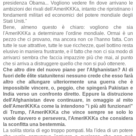
presidenza Obama... Vogliono vedere fin dove arrivano le
ambizioni dei rivali dell'AmeriKKKa, intanto che ripristinano i
fondamenti militari ed economici del potere mondiale degli
Stati Uniti."
Bene, almeno questo è chiaro: vogliono che sia
l'AmeriKKKa a determinare l'ordine mondiale. Ormai è un
pezzo che ci provano, ma ancora non ce l'hanno fatta. Con
tutte le sue attrattive, tutte le sue ricchezze, quel bottino resta
elusivo in maniera frustrante, e il fatto che non ci sia modo di
arrivarci sembra che faccia impazzire più che mai, al punto
che si arriva a distruggere quello che non si può ottenere.
Che altro dire del nuovo piano per l'Afghanistan? Al di
fuori delle élite statunitensi nessuno crede che esso farà
altro che allungare ulteriormente una guerra che è
impossibile vincere, o, peggio, che spingerà Pakistan e
India verso un confronto diretto.
Eppure la distruzione
dell'Afghanistan deve continuare, in omaggio al mito
dell'AmeriKKKa come la intendono "i più alti funzionari"
di Trump, l'AmeriKKKa che vince sempre se solo lo
vuole davvero e persevera, l'AmeriKKKa che considera
la sconfitta una bestemmia.
La solita storia di ego troppo pompati. Ma l'idea di un potere