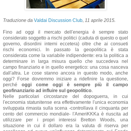
Traduzione da
Valdai Discussion Club
,
11 aprile 2015.
Fino ad oggi il mercato dell'energia è sempre stato
considerato soggetto a rischi politici (caduta di questo o quel
governo, disordini interni eccetera) oltre che ai consueti
rischi economici. In passato la geopolitica è stata
considerata come la variabile indipendente: era la politica a
determinare in larga misura quello che succedeva nel
campo finanziario e in quello energetico: una cosa nasceva
dall'altra. Le cose stanno ancora in questo modo, anche
oggi? Forse dovremmo iniziare a ridefinire la questione,
perché
oggi come oggi è sempre più il campo
geofinanziario ad influire sul geopolitico
.
Nelle particolari circostanze del dopoguerra, in cui
l'economia statunitense era effettivamente l'unica economia
sviluppata rimasta sulla scena -controllava il cinquanta per
cento del commercio mondiale- l'AmeriKKKa è riuscita ad
utilizzare per i propri interessi Bretton Woods, una
situazione in cui il dollaro era la valuta di riserva per