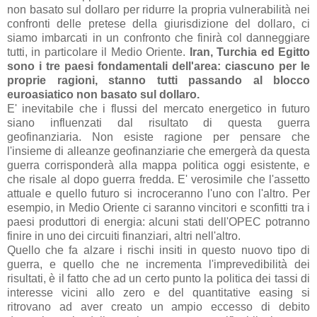
non basato sul dollaro per ridurre la propria vulnerabilità nei
confronti delle pretese della giurisdizione del dollaro, ci
siamo imbarcati in un confronto che finirà col danneggiare
tutti, in particolare il Medio Oriente.
Iran, Turchia ed Egitto
sono i tre paesi fondamentali dell'area: ciascuno per le
proprie ragioni, stanno tutti passando al blocco
euroasiatico non basato sul dollaro.
E' inevitabile che i flussi del mercato energetico in futuro
siano influenzati dal risultato di questa guerra
geofinanziaria. Non esiste ragione per pensare che
l'insieme di alleanze geofinanziarie che emergerà da questa
guerra corrisponderà alla mappa politica oggi esistente, e
che risale al dopo guerra fredda. E' verosimile che l'assetto
attuale e quello futuro si incroceranno l'uno con l'altro. Per
esempio, in Medio Oriente ci saranno vincitori e sconfitti tra i
paesi produttori di energia: alcuni stati dell'OPEC potranno
finire in uno dei circuiti finanziari, altri nell'altro.
Quello che fa alzare i rischi insiti in questo nuovo tipo di
guerra, e quello che ne incrementa l'imprevedibilità dei
risultati, è il fatto che ad un certo punto la politica dei tassi di
interesse vicini allo zero e del quantitative easing si
ritrovano ad aver creato un ampio eccesso di debito