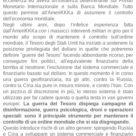
eccellenza ed aveva un'influenza determinante sul Fondo
Monetario Internazionale e sulla Banca Mondiale. Tutto
questo permise all'AmeriKKKa di assumere il controllo
dell'economia mondiale.
Negli ultimi anni, dopo l'infelice esperienza fatta
dall'AmeriKKKa con i massicci interventi militari in giro per il
mondo allo scopo di mantenere il controllo sull'ordine
mondiale, il Tesoro degli Stati Uniti ha iniziato a sostenere la
posizione privilegiata del dollaro in quelle che potremmo
definire "guerre del Tesoro" facendo abbondante ricorso, per
conseguire fini politici, all'equivalente finanziario della
bomba al neutrone: l'esclusione dal sistema commerciale e
finanziario basato sul dollaro. In questo momento è in corso
una guerra geofinanziaria, tra gli altri, contro la Russia,
contro la Cina sia pure in misura minore, e contro l'Iran. Con
un pizzico di discrezione in più, lo stesso sistema è stato
utilizzato per far cadere questa o quella testa in vari governi
europei.
La guerra del Tesoro dispiega campagne di
disinformazione, guerra psicologica, droni e operazioni
speciali: sono il principale strumento per mantenere il
controllo di un ordine mondiale che si sta disgregando.
Questo introduce rischi di un altro genere: spingendo Russia
e Cina a sviluppare un sistema commerciale e finanziario