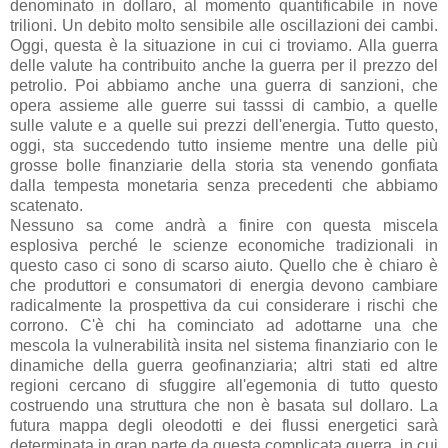
denominato in dollaro, al momento quantificabile in nove
trilioni. Un debito molto sensibile alle oscillazioni dei cambi.
Oggi, questa è la situazione in cui ci troviamo. Alla guerra
delle valute ha contribuito anche la guerra per il prezzo del
petrolio. Poi abbiamo anche una guerra di sanzioni, che
opera assieme alle guerre sui tasssi di cambio, a quelle
sulle valute e a quelle sui prezzi dell'energia. Tutto questo,
oggi, sta succedendo tutto insieme mentre una delle più
grosse bolle finanziarie della storia sta venendo gonfiata
dalla tempesta monetaria senza precedenti che abbiamo
scatenato.
Nessuno sa come andrà a finire con questa miscela
esplosiva perché le scienze economiche tradizionali in
questo caso ci sono di scarso aiuto. Quello che è chiaro è
che produttori e consumatori di energia devono cambiare
radicalmente la prospettiva da cui considerare i rischi che
corrono. C'è chi ha cominciato ad adottarne una che
mescola la vulnerabilità insita nel sistema finanziario con le
dinamiche della guerra geofinanziaria; altri stati ed altre
regioni cercano di sfuggire all'egemonia di tutto questo
costruendo una struttura che non è basata sul dollaro. La
futura mappa degli oleodotti e dei flussi energetici sarà
determinata in gran parte da questa complicata guerra, in cui