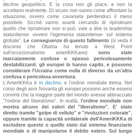
declino geopolitico. E la cosa non gli piace, e non la
accettano realmente. Di sicuro non sanno come affrontare la
situazione, ovvero come cavarsela perdendoci il meno
possibile. Sicché vanno avanti cercando di ripristinare
quello che ripristinare non si può, vale a dire la leadership
statunitense -ovvero l'egemonia statunitense- sul sistema
globale".
Le conseguenze di questo fallimento
(si veda il
discorso che Obama ha tenuto a West Point
sull'eccezionalismo ameriKKKano)
sono state
marcatamente confuse e spesso pericolosamente
destabilizzanti: gli europei lo hanno capito, e possono
considerare l'Ucraina come nulla di diverso da un'altra
confusa e pericolosa avventura.
L'AmeriKKKa è
in declino
, e l'ordine mondiale trema. Nel
corso degli anni Novanta gli europei possono anche essersi
convinti che la maggior parte del mondo avesse abbracciato
"l'ordine del liberalismo". In realtà,
l'ordine mondiale non
mostra alcuno dei valori del "liberalismo". E' stato
diretto tramite "golpe di velluto" e "rivoluzioni colorate",
oppure tramite la capacità unilaterale dell'AmeriKKKa di
escludere questo o quello stato dal sistema finanziario
mondiale o di manipolarne il debito estero. Sul lungo