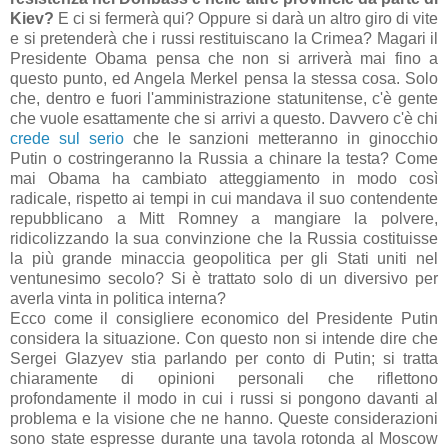
Kiev?
E ci si fermerà qui? Oppure si darà un altro giro di vite
e si pretenderà che i russi restituiscano la Crimea? Magari il
Presidente Obama pensa che non si arriverà mai fino a
questo punto, ed Angela Merkel pensa la stessa cosa. Solo
che, dentro e fuori l'amministrazione statunitense, c'è gente
che vuole esattamente che si arrivi a questo. Davvero c'è chi
crede sul serio
che le sanzioni metteranno in ginocchio
Putin o costringeranno la Russia a chinare la testa? Come
mai Obama ha cambiato atteggiamento in modo così
radicale, rispetto ai tempi in cui mandava il suo contendente
repubblicano a Mitt Romney a mangiare la polvere,
ridicolizzando la sua convinzione che la Russia costituisse
la più grande minaccia geopolitica per gli Stati uniti nel
ventunesimo secolo? Si è trattato solo di un diversivo per
averla vinta in politica interna?
Ecco come il consigliere economico del Presidente Putin
considera la situazione. Con questo non si intende dire che
Sergei Glazyev stia parlando per conto di Putin; si tratta
chiaramente di opinioni personali che riflettono
profondamente il modo in cui i russi si pongono davanti al
problema e la visione che ne hanno. Queste considerazioni
sono state espresse durante una tavola rotonda al Moscow