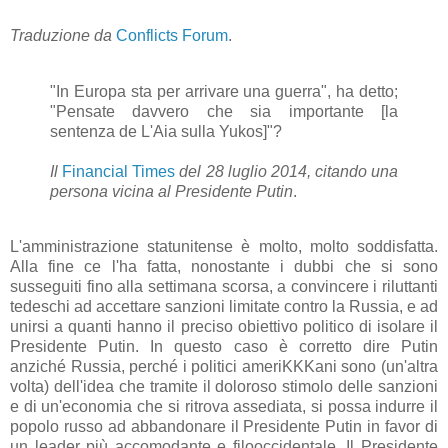
Traduzione da
Conflicts Forum
.
"In Europa sta per arrivare una guerra", ha detto;
"Pensate davvero che sia importante [la
sentenza de L'Aia sulla Yukos]"?
Il
Financial Times
del 28 luglio 2014, citando una
persona vicina al Presidente Putin
.
L'amministrazione statunitense è molto, molto soddisfatta.
Alla fine ce l'ha fatta, nonostante i dubbi che si sono
susseguiti fino alla settimana scorsa, a convincere i riluttanti
tedeschi ad accettare sanzioni limitate contro la Russia, e ad
unirsi a quanti hanno il preciso obiettivo politico di isolare il
Presidente Putin. In questo caso è corretto dire Putin
anziché Russia, perché i politici ameriKKKani sono (un'altra
volta) dell'idea che tramite il doloroso stimolo delle sanzioni
e di un'economia che si ritrova assediata, si possa indurre il
popolo russo ad abbandonare il Presidente Putin in favor di
un leader più accomodante e filooccidentale. Il Presidente