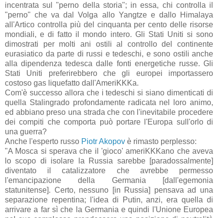
incentrata sul "perno della storia"; in essa, chi controlla il
"perno" che va dal Volga allo Yangtze e dallo Himalaya
all'Artico controlla più del cinquanta per cento delle risorse
mondiali, e di fatto il mondo intero. Gli Stati Uniti si sono
dimostrati per molti ani ostili al controllo del continente
eurasiatico da parte di russi e tedeschi, e sono ostili anche
alla dipendenza tedesca dalle fonti energetiche russe. Gli
Stati Uniti preferirebbero che gli europei importassero
costoso gas liquefatto dall'AmeriKKKa.
Com'è successo allora che i tedeschi si siano dimenticati di
quella Stalingrado profondamente radicata nel loro animo,
ed abbiano preso una strada che con l'inevitabile procedere
dei compiti che comporta può portare l'Europa sull'orlo di
una guerra?
Anche l'esperto russo
Piotr Akopov
è rimasto perplesso:
"A Mosca si sperava che il 'gioco' ameriKKKano che aveva
lo scopo di isolare la Russia sarebbe [paradossalmente]
diventato il catalizzatore che avrebbe permesso
l'emancipazione della Germania [dall'egemonia
statunitense]. Certo, nessuno [in Russia] pensava ad una
separazione repentina; l'idea di Putin, anzi, era quella di
arrivare a far sì che la Germania e quindi l'Unione Europea