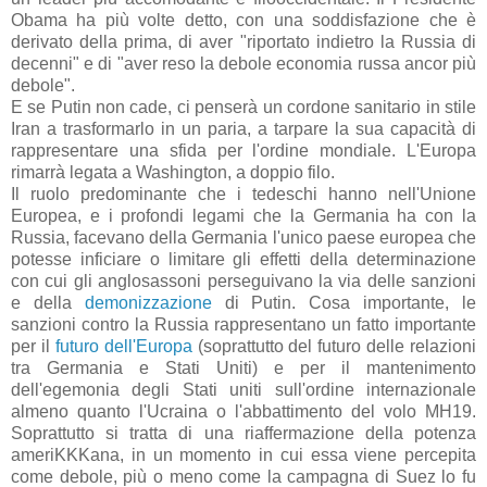
Obama ha più volte detto, con una soddisfazione che è
derivato della prima, di aver "riportato indietro la Russia di
decenni" e di "aver reso la debole economia russa ancor più
debole".
E se Putin non cade, ci penserà un cordone sanitario in stile
Iran a trasformarlo in un paria, a tarpare la sua capacità di
rappresentare una sfida per l'ordine mondiale. L'Europa
rimarrà legata a Washington, a doppio filo.
Il ruolo predominante che i tedeschi hanno nell'Unione
Europea, e i profondi legami che la Germania ha con la
Russia, facevano della Germania l'unico paese europea che
potesse inficiare o limitare gli effetti della determinazione
con cui gli anglosassoni perseguivano la via delle sanzioni
e della
demonizzazione
di Putin. Cosa importante, le
sanzioni contro la Russia rappresentano un fatto importante
per il
futuro dell'Europa
(soprattutto del futuro delle relazioni
tra Germania e Stati Uniti) e per il mantenimento
dell'egemonia degli Stati uniti sull'ordine internazionale
almeno quanto l'Ucraina o l'abbattimento del volo MH19.
Soprattutto si tratta di una riaffermazione della potenza
ameriKKKana, in un momento in cui essa viene percepita
come debole, più o meno come la campagna di Suez lo fu