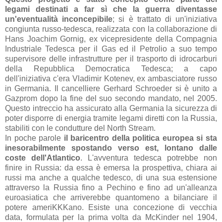
legami destinati a far sì che la guerra diventasse
un'eventualità inconcepibile
; si è trattato di un'iniziativa
congiunta russo-tedesca, realizzata con la collaborazione di
Hans Joachim Gornig, ex vicepresidente della Compagnia
Industriale Tedesca per il Gas ed il Petrolio a suo tempo
supervisore delle infrastrutture per il trasporto di idrocarburi
della Repubblica Democratica Tedesca; a capo
dell'iniziativa c'era Vladimir Kotenev, ex ambasciatore russo
in Germania. Il cancelliere Gerhard Schroeder si è unito a
Gazprom dopo la fine del suo secondo mandato, nel 2005.
Questo intreccio ha assicurato alla Germania la sicurezza di
poter disporre di energia tramite legami diretti con la Russia,
stabiliti con le condutture del North Stream.
In poche parole
il baricentro della politica europea si sta
inesorabilmente spostando verso est, lontano dalle
coste dell'Atlantico
. L'avventura tedesca potrebbe non
finire in Russia: da essa è emersa la prospettiva, chiara ai
russi ma anche a qualche tedesco, di una sua estensione
attraverso la Russia fino a Pechino e fino ad un'alleanza
euroasiatica che arriverebbe quantomeno a bilanciare il
potere ameriKKKano. Esiste una concezione di vecchia
data, formulata per la prima volta da McKinder nel 1904,