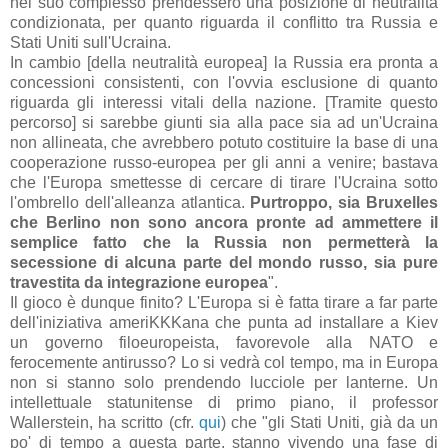
nel suo complesso prendessero una posizione di neutralità
condizionata, per quanto riguarda il conflitto tra Russia e
Stati Uniti sull'Ucraina.
In cambio [della neutralità europea] la Russia era pronta a
concessioni consistenti, con l'ovvia esclusione di quanto
riguarda gli interessi vitali della nazione. [Tramite questo
percorso] si sarebbe giunti sia alla pace sia ad un'Ucraina
non allineata, che avrebbero potuto costituire la base di una
cooperazione russo-europea per gli anni a venire; bastava
che l'Europa smettesse di cercare di tirare l'Ucraina sotto
l'ombrello dell'alleanza atlantica.
Purtroppo, sia Bruxelles
che Berlino non sono ancora pronte ad ammettere il
semplice fatto che la Russia non permetterà la
secessione di alcuna parte del mondo russo, sia pure
travestita da integrazione europea
".
Il gioco è dunque finito? L'Europa si è fatta tirare a far parte
dell'iniziativa ameriKKKana che punta ad installare a Kiev
un governo filoeuropeista, favorevole alla NATO e
ferocemente antirusso? Lo si vedrà col tempo, ma in Europa
non si stanno solo prendendo lucciole per lanterne. Un
intellettuale statunitense di primo piano, il professor
Wallerstein, ha scritto (cfr.
qui
) che "gli Stati Uniti, già da un
po' di tempo a questa parte, stanno vivendo una fase di