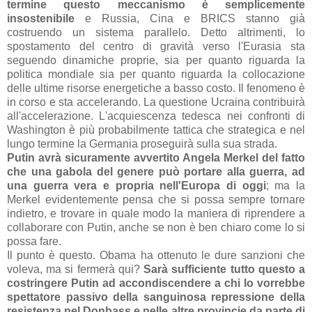
termine questo meccanismo è semplicemente
insostenibile
e Russia, Cina e BRICS stanno già
costruendo un sistema parallelo. Detto altrimenti, lo
spostamento del centro di gravità verso l'Eurasia sta
seguendo dinamiche proprie, sia per quanto riguarda la
politica mondiale sia per quanto riguarda la collocazione
delle ultime risorse energetiche a basso costo. Il fenomeno è
in corso e sta accelerando. La questione Ucraina contribuirà
all'accelerazione. L'acquiescenza tedesca nei confronti di
Washington è più probabilmente tattica che strategica e nel
lungo termine la Germania proseguirà sulla sua strada.
Putin avrà sicuramente avvertito Angela Merkel del fatto
che una gabola del genere può portare alla guerra, ad
una guerra vera e propria nell'Europa di oggi
; ma la
Merkel evidentemente pensa che si possa sempre tornare
indietro, e trovare in quale modo la maniera di riprendere a
collaborare con Putin, anche se non è ben chiaro come lo si
possa fare.
Il punto è questo. Obama ha ottenuto le dure sanzioni che
voleva, ma si fermerà qui?
Sarà sufficiente tutto questo a
costringere Putin ad accondiscendere a chi lo vorrebbe
spettatore passivo della sanguinosa repressione della
resistenza nel Donbass e nelle altre provincie da parte di