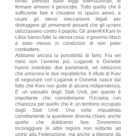
diritto, previsto dalle leggi internazionali, di
fermare almeno il genocidio. Tutto quello che è
sufficiente fare è chiudere lo spazio aereo, e
usare gli stessi meccanismi legali per
distruggere gli armamenti pesanti che gli ucraini
utilizzassero contro il popolo. Gli ameriKKKani in
Libia hanno fatto la stessa cosa: il governo libico
è stato messo in condizioni di non poter
combattere.
Abbiamo ancora la possibilità di farlo. Fra sei
mesi non l'avremo più. Lugansk e Donetsk
hanno insediato due parlamenti, ed istituzioni
che uniscono le due repubbliche. Il rifiuto di Kiev
di negoziare con Lugansk e Donetsk nasce dal
fatto che Kiev non gode di alcuna indipendenza.
E' un vassallo degli Stati Uniti, per questo è
importante che consideriamo l'Ucraina con
chiarezza per quello che è: un territorio occupato
dagli Stati Uniti. Una volta inquadrata
correttamente la questione diventa chiaro anche
quello che dobbiamo fare. Dovremmo
incoraggiare le altre regioni non soltanto ad
unirsi alla Federazione, ma anche a liberarsi da