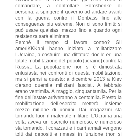
comandare, a controllare Poroshenko di
persona, a spingere il governo ad andare avanti
con la guerra contro il Donbass fino alle
conseguenze più estreme. Non ci sono limiti: si
può usare qualsiasi mezzo fino a quando ogni
resistenza sarà eliminata.
Perché il tempo ci lavora contro? Gli
ameriKKKani hanno iniziato a militarizzare
l'Ucraina, a costruire una dittatura docile ed una
totale mobilitazione del popolo [ucraino] contro la
Russia. La popolazione non si è dimostrata
entusiasta nei confronti di questa mobilitazione,
ma si pensi a questo: a dicembre 2013 a Kiev
c'erano duemila miliziani fascisti. A febbraio
erano ventimila. A maggio, cinquantamila. Per la
fine dell'estate arriveranno a centomila. Presto la
mobilitazione dell'esercito metterà insieme
mezzo milione di uomini. Dai magazzini sta
tornando fuori il materiale militare. L'Ucraina una
volta aveva un esercito numeroso, e numeroso
sta tornando. I corazzati e i carri armati vengono
tolti dai depositi e rimessi in funzione (non si