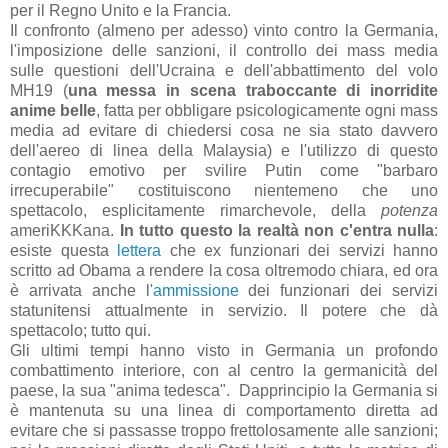
per il Regno Unito e la Francia.
Il confronto (almeno per adesso) vinto contro la Germania,
l'imposizione delle sanzioni, il controllo dei mass media
sulle questioni dell'Ucraina e dell'abbattimento del volo
MH19 (
una messa in scena traboccante di inorridite
anime belle
, fatta per obbligare psicologicamente ogni mass
media ad evitare di chiedersi cosa ne sia stato davvero
dell'aereo di linea della Malaysia) e l'utilizzo di questo
contagio emotivo per svilire Putin come "barbaro
irrecuperabile" costituiscono nientemeno che uno
spettacolo, esplicitamente rimarchevole, della
potenza
ameriKKKana.
In tutto questo la realtà non c'entra nulla
:
esiste questa
lettera
che ex funzionari dei servizi hanno
scritto ad Obama a rendere la cosa oltremodo chiara, ed ora
è arrivata anche l'
ammissione
dei funzionari dei servizi
statunitensi attualmente in servizio. Il potere che dà
spettacolo; tutto qui.
Gli ultimi tempi hanno visto in Germania un profondo
combattimento interiore, con al centro la germanicità del
paese, la sua "anima tedesca". Dapprincipio la Germania si
è mantenuta su una linea di comportamento diretta ad
evitare che si passasse troppo frettolosamente alle sanzioni;