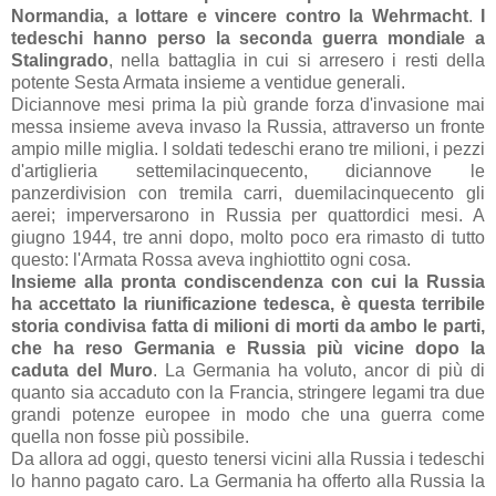
Normandia, a lottare e vincere contro la Wehrmacht
.
I
tedeschi hanno perso la seconda guerra mondiale a
Stalingrado
, nella battaglia in cui si arresero i resti della
potente Sesta Armata insieme a ventidue generali.
Diciannove mesi prima la più grande forza d'invasione mai
messa insieme aveva invaso la Russia, attraverso un fronte
ampio mille miglia. I soldati tedeschi erano tre milioni, i pezzi
d'artiglieria settemilacinquecento, diciannove le
panzerdivision con tremila carri, duemilacinquecento gli
aerei; imperversarono in Russia per quattordici mesi. A
giugno 1944, tre anni dopo, molto poco era rimasto di tutto
questo: l'Armata Rossa aveva inghiottito ogni cosa.
Insieme alla pronta condiscendenza con cui la Russia
ha accettato la riunificazione tedesca, è questa terribile
storia condivisa fatta di milioni di morti da ambo le parti,
che ha reso Germania e Russia più vicine dopo la
caduta del Muro
. La Germania ha voluto, ancor di più di
quanto sia accaduto con la Francia, stringere legami tra due
grandi potenze europee in modo che una guerra come
quella non fosse più possibile.
Da allora ad oggi, questo tenersi vicini alla Russia i tedeschi
lo hanno pagato caro. La Germania ha offerto alla Russia la