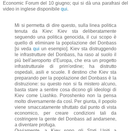
Economic Forum del 10 giugno; qui si dà una parafrasi del
video in inglese disponibile
qui
.
Mi si permetta di dire questo, sulla linea politica
tenuta da Kiev: Kiev sta deliberatamente
seguendo una politica genocida, il cui scopo è
quello di eliminare la popolazione del Donbass
[si veda
qui
un esempio]. Kiev sta distruggendo
le infrastrutture del Donbass, ha raso al suolo il
più bell'aeroporto d'Europa, che era un progetto
infrastrutturale di prim'ordine; ha distrutto
ospedali, asili e scuole. Il destino che Kiev sta
preparando per la popolazione del Donbass è la
distruzione: su questo non si fa mistero alcuno,
basta stare a sentire cosa dicono gli ideologi di
Kiev come Liashko. Poroshenko non la pensa
molto diversamente da così. Per giunta, il popolo
viene smaccatamente sfruttato dal punto di vista
economico, per creare condizioni tali da
costringere la gente del Donbass ad andarsene,
a diventare profuga.
Ovviamente, a Kiev sono gli Stati Uniti a