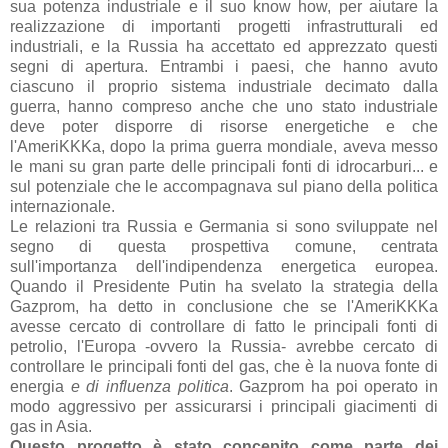
sua potenza industriale e il suo know how, per aiutare la
realizzazione di importanti progetti infrastrutturali ed
industriali, e la Russia ha accettato ed apprezzato questi
segni di apertura. Entrambi i paesi, che hanno avuto
ciascuno il proprio sistema industriale decimato dalla
guerra, hanno compreso anche che uno stato industriale
deve poter disporre di risorse energetiche e che
l'AmeriKKKa, dopo la prima guerra mondiale, aveva messo
le mani su gran parte delle principali fonti di idrocarburi... e
sul potenziale che le accompagnava sul piano della politica
internazionale.
Le relazioni tra Russia e Germania si sono sviluppate nel
segno di questa prospettiva comune, centrata
sull'importanza dell'indipendenza energetica europea.
Quando il Presidente Putin ha svelato la strategia della
Gazprom, ha detto in conclusione che se l'AmeriKKKa
avesse cercato di controllare di fatto le principali fonti di
petrolio, l'Europa -ovvero la Russia- avrebbe cercato di
controllare le principali fonti del gas, che è la nuova fonte di
energia
e di influenza politica
. Gazprom ha poi operato in
modo aggressivo per assicurarsi i principali giacimenti di
gas in Asia.
Questo progetto è stato concepito come parte dei