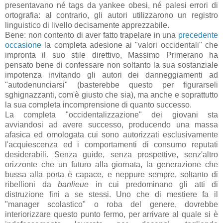
presentavano né tags da yankee obesi, né palesi errori di
ortografia: al contrario, gli autori utilizzarono un registro
linguistico di livello decisamente apprezzabile.
Bene: non contento di aver fatto trapelare in una
precedente
occasione
la completa adesione ai "valori occidentali" che
impronta il suo stile direttivo, Massimo Primerano ha
pensato bene di confessare non soltanto la sua sostanziale
impotenza invitando gli autori dei danneggiamenti ad
"autodenunciarsi" (basterebbe questo per figurarseli
sghignazzanti, com'è giusto che sia), ma anche e soprattutto
la sua completa incomprensione di quanto successo.
La completa "occidentalizzazione" dei giovani sta
avviandosi ad avere successo, producendo una massa
afasica ed omologata cui sono autorizzati esclusivamente
l'acquiescenza ed i comportamenti di consumo reputati
desiderabili. Senza guide, senza prospettive, senz'altro
orizzonte che un futuro alla giornata, la generazione che
bussa alla porta è capace, e neppure sempre, soltanto di
ribellioni da
banlieue
in cui predominano gli atti di
distruzione fini a se stessi. Uno che di mestiere fa il
"manager scolastico" o roba del genere, dovrebbe
interiorizzare questo punto fermo, per arrivare al quale si è