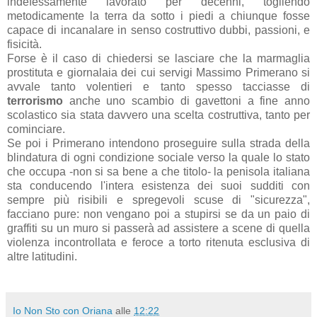
indefessamente lavorato per decenni, togliendo
metodicamente la terra da sotto i piedi a chiunque fosse
capace di incanalare in senso costruttivo dubbi, passioni, e
fisicità.
Forse è il caso di chiedersi se lasciare che la marmaglia
prostituta e giornalaia dei cui servigi Massimo Primerano si
avvale tanto volentieri e tanto spesso tacciasse di
terrorismo
anche uno scambio di gavettoni a fine anno
scolastico sia stata davvero una scelta costruttiva, tanto per
cominciare.
Se poi i Primerano intendono proseguire sulla strada della
blindatura di ogni condizione sociale verso la quale lo stato
che occupa -non si sa bene a che titolo- la penisola italiana
sta conducendo l'intera esistenza dei suoi sudditi con
sempre più risibili e spregevoli scuse di "sicurezza",
facciano pure: non vengano poi a stupirsi se da un paio di
graffiti su un muro si passerà ad assistere a scene di quella
violenza incontrollata e feroce a torto ritenuta esclusiva di
altre latitudini.
Io Non Sto con Oriana
alle
12:22