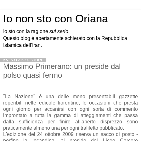
Io non sto con Oriana
Io sto con la ragione
sul serio
.
Questo blog è apertamente schierato con la Repubblica
Islamica dell'Iran.
25 ottobre 2009
Massimo Primerano: un preside dal
polso quasi fermo
"La Nazione" è una delle meno presentabili gazzette
reperibili nelle edicole fiorentine; le occasioni che presta
ogni giorno per accanirsi con ogni sorta di commento
improntato a tutta la gamma di atteggiamenti che passa
dalla sufficienza per finire all'aperto disprezzo sono
praticamente almeno una per ogni trafiletto pubblicato.
L'edizione del 24 ottobre 2009 riserva un sacco di posto -
perfino la locandina- al preside del Liceo Carcere