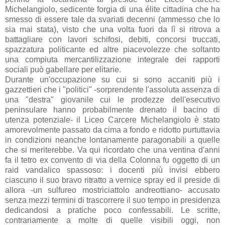
Michelangiolo, sedicente forgia di una élite cittadina che ha
smesso di essere tale da svariati decenni (ammesso che lo
sia mai stata), visto che una volta fuori da lì si ritrova a
battagliare con lavori schifosi, debiti, concorsi truccati,
spazzatura politicante ed altre piacevolezze che soltanto
una compiuta mercantilizzazione integrale dei rapporti
sociali può gabellare per elitarie.
Durante un'occupazione su cui si sono accaniti più i
gazzettieri che i "politici" -sorprendente l'assoluta assenza di
una "destra" giovanile cui le prodezze dell'esecutivo
peninsulare hanno probabilmente drenato il bacino di
utenza potenziale- il Liceo Carcere Michelangiolo è stato
amorevolmente passato da cima a fondo e ridotto purtuttavia
in condizioni neanche lontanamente paragonabili a quelle
che si meriterebbe. Va qui ricordato che una ventina d'anni
fa il tetro ex convento di via della Colonna fu oggetto di un
raid vandalico spassoso: i docenti più invisi ebbero
ciascuno il suo bravo ritratto a vernice spray ed il preside di
allora -un sulfureo mostriciattolo andreottiano- accusato
senza mezzi termini di trascorrere il suo tempo in presidenza
dedicandosi a pratiche poco confessabili. Le scritte,
contrariamente a molte di quelle visibili oggi, non