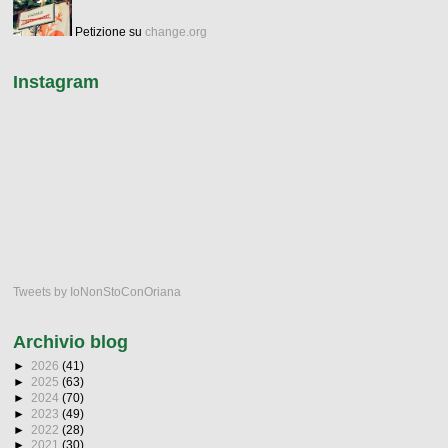
Petizione su
change.org
Instagram
Tweets by IoNonStoConOriana
Archivio blog
►
2026
(41)
►
2025
(63)
►
2024
(70)
►
2023
(49)
►
2022
(28)
►
2021
(30)