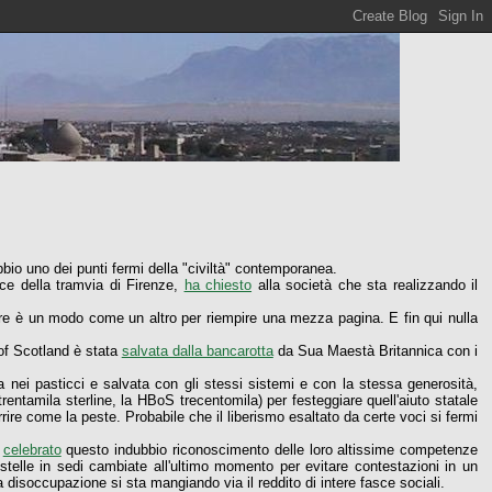
bio uno dei punti fermi della "civiltà" contemporanea.
ice della tramvia di Firenze,
ha chiesto
alla società che sta realizzando il
nere è un modo come un altro per riempire una mezza pagina. E fin qui nulla
 of Scotland è stata
salvata dalla bancarotta
da Sua Maestà Britannica con i
 nei pasticci e salvata con gli stessi sistemi e con la stessa generosità,
rentamila sterline, la HBoS trecentomila) per festeggiare quell'aiuto statale
ire come la peste. Probabile che il liberismo esaltato da certe voci si fermi
ì
celebrato
questo indubbio riconoscimento delle loro altissime competenze
e stelle in sedi cambiate all'ultimo momento per evitare contestazioni in un
la disoccupazione si sta mangiando via il reddito di intere fasce sociali.