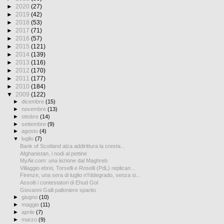
►
2020
(27)
►
2019
(42)
►
2018
(53)
►
2017
(71)
►
2016
(57)
►
2015
(121)
►
2014
(139)
►
2013
(116)
►
2012
(170)
►
2011
(177)
►
2010
(184)
▼
2009
(122)
►
dicembre
(15)
►
novembre
(13)
►
ottobre
(14)
►
settembre
(9)
►
agosto
(4)
▼
luglio
(7)
Bank of Scotland alza addirittura la cresta...
Afghanistan, i nodi al pettine
MyAir.com: una lezione dal Maghreb
Villaggio ebrei, Torselli e Roselli (PdL) replican...
Firenze, una sera di luglio n'i'ddegrado, senza si...
Assolti i contestatori di Ehud Gol
Giovanni Galli palloniere sparito
►
giugno
(10)
►
maggio
(11)
►
aprile
(7)
►
marzo
(9)