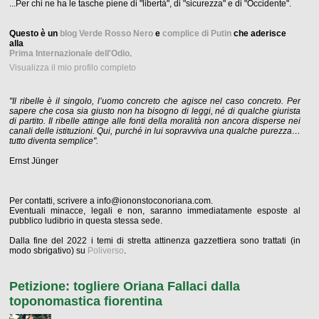
...Per chi ne ha le tasche piene di "libertà", di "sicurezza" e di "Occidente".
Questo è un
blog Verde Rosso Nero
e
complice di Putin
che aderisce
alla
Prima Internazionale dell'Odio
.
Visualizza il mio profilo completo
"Il ribelle è il singolo, l’uomo concreto che agisce nel caso concreto. Per
sapere che cosa sia giusto non ha bisogno di leggi, né di qualche giurista
di partito. Il ribelle attinge alle fonti della moralità non ancora disperse nei
canali delle istituzioni. Qui, purché in lui sopravviva una qualche purezza…
tutto diventa semplice".
Ernst Jünger
Per contatti, scrivere a info@iononstoconoriana.com.
Eventuali minacce, legali e non, saranno immediatamente esposte al
pubblico ludibrio in questa stessa sede.
Dalla fine del 2022 i temi di stretta attinenza gazzettiera sono trattati (in
modo sbrigativo) su
Poliverso
.
Petizione: togliere Oriana Fallaci dalla
toponomastica fiorentina