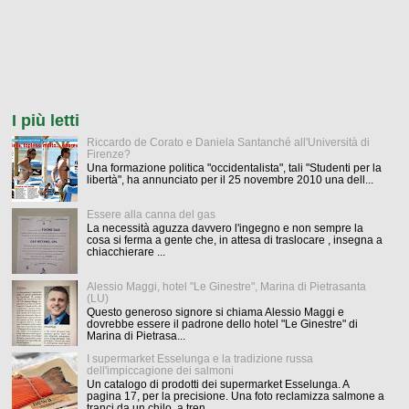
I più letti
Riccardo de Corato e Daniela Santanché all'Università di
Firenze?
Una formazione politica "occidentalista", tali "Studenti per la
libertà", ha annunciato per il 25 novembre 2010 una dell...
Essere alla canna del gas
La necessità aguzza davvero l'ingegno e non sempre la
cosa si ferma a gente che, in attesa di traslocare , insegna a
chiacchierare ...
Alessio Maggi, hotel "Le Ginestre", Marina di Pietrasanta
(LU)
Questo generoso signore si chiama Alessio Maggi e
dovrebbe essere il padrone dello hotel "Le Ginestre" di
Marina di Pietrasa...
I supermarket Esselunga e la tradizione russa
dell'impiccagione dei salmoni
Un catalogo di prodotti dei supermarket Esselunga. A
pagina 17, per la precisione. Una foto reclamizza salmone a
tranci da un chilo, a tren...