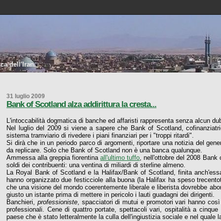
a dell'Iran.
31 luglio 2009
Bank of Scotland alza addirittura la cresta...
L'intoccabilità dogmatica di banche ed affaristi rappresenta senza alcun dub
Nel luglio del 2009 si viene a sapere che Bank of Scotland, cofinanziatr
sistema tramviario di rivedere i piani finanziari per i "troppi ritardi".
Si dirà che in un periodo parco di argomenti, riportare una notizia del ge
da replicare. Solo che Bank of Scotland non è una banca qualunque.
Ammessa alla greppia fiorentina
all'ultimo tuffo
, nell'ottobre del 2008 Bank
soldi dei contribuenti: una ventina di miliardi di sterline almeno.
La Royal Bank of Scotland e la Halifax/Bank of Scotland, finita anch'essa
hanno organizzato due festicciole alla buona (la Halifax ha speso trecentot
che una visione del mondo coerentemente liberale e liberista dovrebbe aborr
giusto un istante prima di mettere in pericolo i lauti guadagni dei dirigenti.
Banchieri,
professioniste
, spacciatori di mutui e promotori vari hanno cos
professionali. Cene di quattro portate, spettacoli vari, ospitalità a cinqu
paese che è stato letteralmente la culla dell'ingiustizia sociale e nel quale 