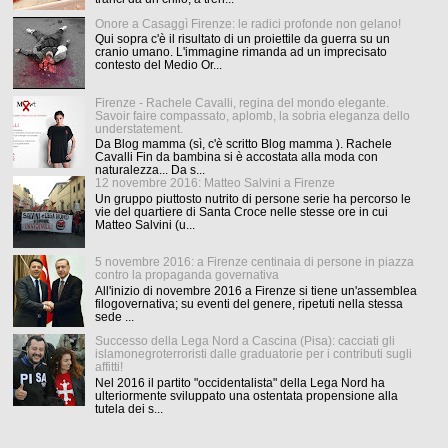
Onore a Casaggì Firenze: le radici profonde non gelano!
Qui sopra c'è il risultato di un proiettile da guerra su un
cranio umano. L'immagine rimanda ad un imprecisato
contesto del Medio Or...
Firenze - Rachele Cavalli, regina del mondo elegante.
Savoir faire compassato, aplomb, la sobria eleganza dello
understatement.
Da Blog mamma (sì, c'è scritto Blog mamma ). Rachele
Cavalli Fin da bambina si è accostata alla moda con
naturalezza... Da s...
12 novembre 2016: Matteo Salvini a Firenze
Un gruppo piuttosto nutrito di persone serie ha percorso le
vie del quartiere di Santa Croce nelle stesse ore in cui
Matteo Salvini (u...
5 novembre 2016: a Firenze centinaia di persone in piazza
contro la propaganda governativa
All'inizio di novembre 2016 a Firenze si tiene un'assemblea
filogovernativa; su eventi del genere, ripetuti nella stessa
sede ...
Successo della Lega Nord a Cascina (Pisa): cacciati gli
islamonegroterroristi dalle graduatorie per i contributi sugli
affitti!
Nel 2016 il partito "occidentalista" della Lega Nord ha
ulteriormente sviluppato una ostentata propensione alla
tutela dei s...