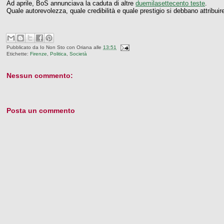
Ad aprile, BoS annunciava la caduta di altre
duemilasettecento teste
.
Quale autorevolezza, quale credibilità e quale prestigio si debbano attribuire
Pubblicato da
Io Non Sto con Oriana
alle
13:51
Etichette:
Firenze
,
Politica
,
Società
Nessun commento:
Posta un commento