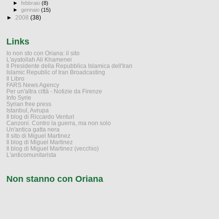
►
febbraio
(8)
►
gennaio
(15)
►
2008
(38)
Links
Io non sto con Oriana: il sito
L'ayatollah Ali Khamenei
Il Presidente della Repubblica Islamica dell'Iran
Islamic Republic of Iran Broadcasting
Il Libro
FARS News Agency
Per un'altra città - Notizie da Firenze
Info Syrie
Syrian free press
Istanbul, Avrupa
Il blog di Riccardo Venturi
Canzoni. Contro la guerra, ma non solo
Un'antica gatta nera
Il sito di Miguel Martinez
Il blog di Miguel Martinez
Il blog di Miguel Martinez (vecchio)
L'anticomunitarista
Non stanno con Oriana