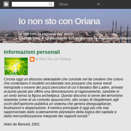
Io non sto con Oriana
Io sto con la ragione
sul serio
.
Questo blog è apertamente schierato con la Repubblica Islamic
Informazioni personali
Io Non Sto con Oriana
Circola oggi un discorso detestabile che consiste nel far credere che coloro
che contestano il modello occidentale non possano che avere menti
retrograde o essere dei pazzi pericolosi di cui il fanatico Bin Laden, arrivato
al punto giusto per offrire una dimostrazione al ragionamento, sarebbe in
un certo senso la figura archetipica. Questo discorso si serve del terrorismo
islamista come di un comodo spauracchio, allo scopo di rilegittimare agli
occhi dell'opinione pubblica un sistema che genera diseguaglianze,
frustrazioni e disperazione. Il nemico principale è oggi più che mai
rappresentato dallo scatenamento planetario della logica del capitale e
dalla mercantilizzazione integrale dei rapporti sociali."
Alain de Benoist, 2001