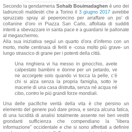
Secondo la gendarmeria
Sohaib Bouimadaghen
è uno dei
ladruncoli maldestri che a Torino il
3 giugno 2017
avrebbe
spruzzato spray al peperoncino per arraffare un po' di
collanine d'oro in Piazza San Carlo, affollata di sudditi
intenti a sbevazzare in santa pace e a guardarsi le pallonate
al megaschermo.
Alla sua iniziativa seguì un quarto d'ora d'inferno con un
morto, molte centinaia di feriti e -cosa molto più grave- un
lungo strascico di grane per i potenti della città.
Una ringhiera vi ha messo in ginocchio, avete
calpestato bambini e donne per un petardo, ve
ne accorgete solo quando vi tocca la pelle, c’è
chi si alza senza la propria famiglia, sotto le
macerie di una casa distrutta, senza né acqua né
cibo, contro le più grandi forze mondiali.
Una delle pacifiche verità della vita è che persino un
elemento del genere può dare prova, e senza alcuna fatica,
di una lucidità di analisi totalmente assente nei ben vestiti
grondanti sufficienza che compendiano la "libera
informazione" occidentale e che si sono affrettati a definire