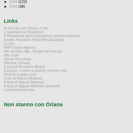
►
2009
(122)
►
2008
(38)
Links
Io non sto con Oriana: il sito
L'ayatollah Ali Khamenei
Il Presidente della Repubblica Islamica dell'Iran
Islamic Republic of Iran Broadcasting
Il Libro
FARS News Agency
Per un'altra città - Notizie da Firenze
Info Syrie
Syrian free press
Istanbul, Avrupa
Il blog di Riccardo Venturi
Canzoni. Contro la guerra, ma non solo
Un'antica gatta nera
Il sito di Miguel Martinez
Il blog di Miguel Martinez
Il blog di Miguel Martinez (vecchio)
L'anticomunitarista
Non stanno con Oriana