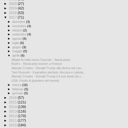
►
2020
(27)
►
2019
(42)
►
2018
(53)
▼
2017
(71)
►
dicembre
(3)
►
novembre
(4)
►
ottobre
(2)
►
settembre
(4)
►
agosto
(6)
►
luglio
(6)
►
giugno
(9)
►
maggio
(5)
▼
aprile
(6)
Alitalia fa rotta verso Fanculo - Sesta parte
Ruth's - Ristorante kosher a Firenze
Alastair Crooke - Donald Trump alla deriva nel cao...
Tam Hussein - Il paradiso perduto. Ascesa e caduta...
Alastair Crooke - Donald Trump e il suo tweet da c...
USA, il bullo di quartiere del mondo
►
marzo
(16)
►
febbraio
(5)
►
gennaio
(5)
►
2016
(57)
►
2015
(121)
►
2014
(139)
►
2013
(116)
►
2012
(170)
►
2011
(177)
►
2010
(184)