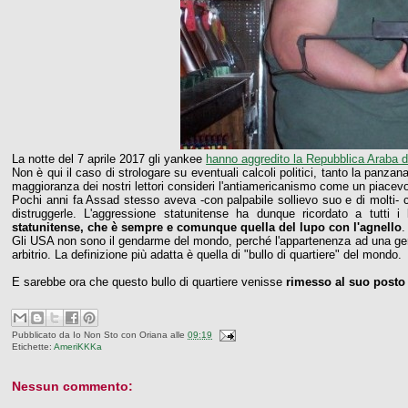
La notte del 7 aprile 2017 gli yankee
hanno aggredito la Repubblica Araba di
Non è qui il caso di strologare su eventuali calcoli politici, tanto la panz
maggioranza dei nostri lettori consideri l'antiamericanismo come un piacevo
Pochi anni fa Assad stesso aveva -con palpabile sollievo suo e di molti-
distruggerle. L'aggressione statunitense ha dunque ricordato a tutti i
statunitense, che è sempre e comunque quella del lupo con l'agnello
.
Gli USA non sono il gendarme del mondo, perché l'appartenenza ad una ge
arbitrio. La definizione più adatta è quella di "bullo di quartiere" del mondo.
E sarebbe ora che questo bullo di quartiere venisse
rimesso al suo posto
Pubblicato da
Io Non Sto con Oriana
alle
09:19
Etichette:
AmeriKKKa
Nessun commento: