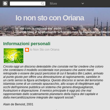
Io non sto con Oriana
Io sto con la ragione
sul serio
.
Questo blog è apertamente schierato con la Repubblica Islamic
Informazioni personali
Io Non Sto con Oriana
Circola oggi un discorso detestabile che consiste nel far credere che coloro
che contestano il modello occidentale non possano che avere menti
retrograde o essere dei pazzi pericolosi di cui il fanatico Bin Laden, arrivato
al punto giusto per offrire una dimostrazione al ragionamento, sarebbe in
un certo senso la figura archetipica. Questo discorso si serve del terrorismo
islamista come di un comodo spauracchio, allo scopo di rilegittimare agli
occhi dell'opinione pubblica un sistema che genera diseguaglianze,
frustrazioni e disperazione. Il nemico principale è oggi più che mai
rappresentato dallo scatenamento planetario della logica del capitale e
dalla mercantilizzazione integrale dei rapporti sociali."
Alain de Benoist, 2001