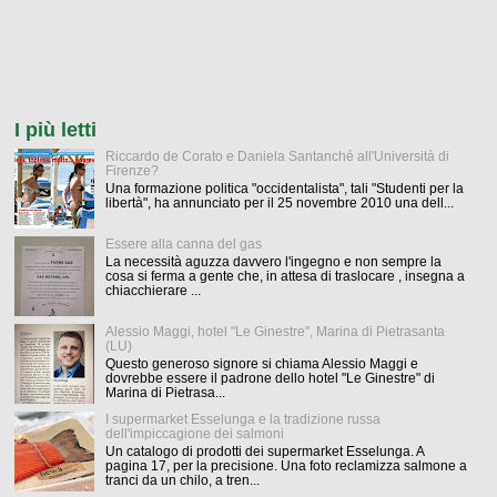
I più letti
Riccardo de Corato e Daniela Santanché all'Università di
Firenze?
Una formazione politica "occidentalista", tali "Studenti per la
libertà", ha annunciato per il 25 novembre 2010 una dell...
Essere alla canna del gas
La necessità aguzza davvero l'ingegno e non sempre la
cosa si ferma a gente che, in attesa di traslocare , insegna a
chiacchierare ...
Alessio Maggi, hotel "Le Ginestre", Marina di Pietrasanta
(LU)
Questo generoso signore si chiama Alessio Maggi e
dovrebbe essere il padrone dello hotel "Le Ginestre" di
Marina di Pietrasa...
I supermarket Esselunga e la tradizione russa
dell'impiccagione dei salmoni
Un catalogo di prodotti dei supermarket Esselunga. A
pagina 17, per la precisione. Una foto reclamizza salmone a
tranci da un chilo, a tren...