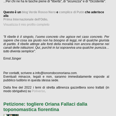
...Per chi ne ha le tasche piene di "libertà", di "sicurezza" e di "Occidente".
Questo è un
blog Verde Rosso Nero
e
complice di Putin
che aderisce
alla
Prima Internazionale dell'Odio
.
Visualizza il mio profilo completo
"Il ribelle è il singolo, l’uomo concreto che agisce nel caso concreto. Per
sapere che cosa sia giusto non ha bisogno di leggi, né di qualche giurista
di partito. Il ribelle attinge alle fonti della moralità non ancora disperse nei
canali delle istituzioni. Qui, purché in lui sopravviva una qualche purezza…
tutto diventa semplice".
Ernst Jünger
Per contatti, scrivere a info@iononstoconoriana.com.
Eventuali minacce, legali e non, saranno immediatamente esposte al
pubblico ludibrio in questa stessa sede.
Dalla fine del 2022 i temi di stretta attinenza gazzettiera sono trattati (in
modo sbrigativo) su
Poliverso
.
Petizione: togliere Oriana Fallaci dalla
toponomastica fiorentina