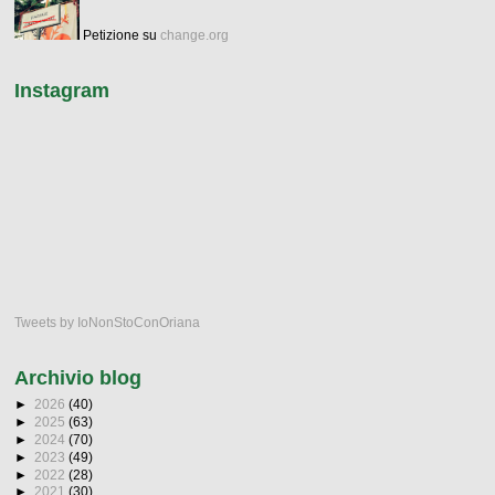
Petizione su
change.org
Instagram
Tweets by IoNonStoConOriana
Archivio blog
►
2026
(40)
►
2025
(63)
►
2024
(70)
►
2023
(49)
►
2022
(28)
►
2021
(30)