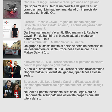
Onore a Casaggì Firenze: le radici profonde non gelano!
Qui sopra c'è il risultato di un proiettile da guerra su un
cranio umano. L'immagine rimanda ad un imprecisato
contesto del Medio Or...
Firenze - Rachele Cavalli, regina del mondo elegante.
Savoir faire compassato, aplomb, la sobria eleganza dello
understatement.
Da Blog mamma (sì, c'è scritto Blog mamma ). Rachele
Cavalli Fin da bambina si è accostata alla moda con
naturalezza... Da s...
12 novembre 2016: Matteo Salvini a Firenze
Un gruppo piuttosto nutrito di persone serie ha percorso le
vie del quartiere di Santa Croce nelle stesse ore in cui
Matteo Salvini (u...
5 novembre 2016: a Firenze centinaia di persone in piazza
contro la propaganda governativa
All'inizio di novembre 2016 a Firenze si tiene un'assemblea
filogovernativa; su eventi del genere, ripetuti nella stessa
sede ...
Successo della Lega Nord a Cascina (Pisa): cacciati gli
islamonegroterroristi dalle graduatorie per i contributi sugli
affitti!
Nel 2016 il partito "occidentalista" della Lega Nord ha
ulteriormente sviluppato una ostentata propensione alla
tutela dei s...