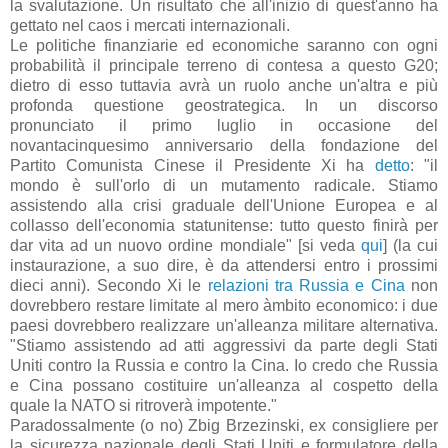
la svalutazione. Un risultato che all'inizio di quest'anno ha
gettato nel caos i mercati internazionali.
Le politiche finanziarie ed economiche saranno con ogni
probabilità il principale terreno di contesa a questo G20;
dietro di esso tuttavia avrà un ruolo anche un'altra e più
profonda questione geostrategica. In un discorso
pronunciato il primo luglio in occasione del
novantacinquesimo anniversario della fondazione del
Partito Comunista Cinese il Presidente Xi ha
detto
: "il
mondo è sull'orlo di un mutamento radicale. Stiamo
assistendo alla crisi graduale dell'Unione Europea e al
collasso dell'economia statunitense: tutto questo finirà per
dar vita ad un nuovo ordine mondiale" [si veda
qui
] (la cui
instaurazione, a suo dire, è da attendersi entro i prossimi
dieci anni). Secondo Xi le
relazioni tra Russia e Cina
non
dovrebbero restare limitate al mero àmbito economico: i due
paesi dovrebbero realizzare un'alleanza militare alternativa.
"Stiamo assistendo ad atti aggressivi da parte degli Stati
Uniti contro la Russia e contro la Cina. Io credo che Russia
e Cina possano costituire un'alleanza al cospetto della
quale la NATO si ritroverà impotente."
Paradossalmente (o no) Zbig Brzezinski, ex consigliere per
la sicurezza nazionale degli Stati Uniti e formulatore della