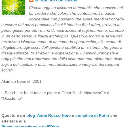
Circola oggi un discorso detestabile che consiste nel
far credere che coloro che contestano il modello
occidentale non possano che avere menti retrograde
o essere dei pazzi pericolosi di cui il fanatico Bin Laden, arrivato al
punto giusto per offrire una dimostrazione al ragionamento, sarebbe
in un certo senso la figura archetipica. Questo discorso si serve del
terrorismo islamista come di un comodo spauracchio, allo scopo di
rilegittimare agli occhi dell'opinione pubblica un sistema che genera
diseguaglianze, frustrazioni e disperazione. Il nemico principale è
oggi più che mai rappresentato dallo scatenamento planetario della
logica del capitale e dalla mercantilizzazione integrale dei rapporti
sociali."
Alain de Benoist, 2001
...Per chi ne ha le tasche piene di "libertà", di "sicurezza" e di
"Occidente".
Questo è un
blog Verde Rosso Nero
e
complice di Putin
che
aderisce alla
Prima Internazionale dell'Odio
.