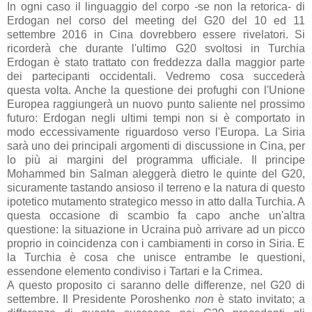
In ogni caso il linguaggio del corpo -se non la retorica- di
Erdogan nel corso del meeting del G20 del 10 ed 11
settembre 2016 in Cina dovrebbero essere rivelatori. Si
ricorderà che durante l'ultimo G20 svoltosi in Turchia
Erdogan è stato trattato con freddezza dalla maggior parte
dei partecipanti occidentali. Vedremo cosa succederà
questa volta. Anche la questione dei profughi con l'Unione
Europea raggiungerà un nuovo punto saliente nel prossimo
futuro: Erdogan negli ultimi tempi non si è comportato in
modo eccessivamente riguardoso verso l'Europa. La Siria
sarà uno dei principali argomenti di discussione in Cina, per
lo più ai margini del programma ufficiale. Il principe
Mohammed bin Salman aleggerà dietro le quinte del G20,
sicuramente tastando ansioso il terreno e la natura di questo
ipotetico mutamento strategico messo in atto dalla Turchia. A
questa occasione di scambio fa capo anche un'altra
questione: la situazione in Ucraina può arrivare ad un picco
proprio in coincidenza con i cambiamenti in corso in Siria. E
la Turchia è cosa che unisce entrambe le questioni,
essendone elemento condiviso i Tartari e la Crimea.
A questo proposito ci saranno delle differenze, nel G20 di
settembre. Il Presidente Poroshenko
non
è stato invitato; a