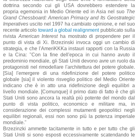
dottrina secondo cui gli USA dovrebbero estendere la
propria egemonia in Medio Oriente ed in Asia nel suo
The
Grand Chessboard: American Primacy and Its Geostrategic
Imperatives
uscito nel 1997 ha cambiato opinione, e nel suo
recente articolo
toward a global realignment
pubblicato sulla
rivista
American Interest
ha mostrato di propendere per il
punto di vista di Xi. Brzezinski invoca oggi un cambio di
strategia, e che l'AmeriKKKa instauri rapporti con la Russia
e la Cina: "Con la fine dell'epoca in cui hanno avuto il
predominio mondiale, gli Stati Uniti devono avre un ruolo da
protagonisti nel rimodellare l'architettura del potere globale.
[Sia] l'emergere di una ridefinizione del potere politico
globale [sia] il violento risveglio politico del Medio Oriente
indicano che è in atto una ridefinizione degli equilibri a
livello mondiale. [Comunque] il primo dato di fatto è che gli
Stati Uniti sono ancora la realtà più potente del mondo dal
punto di vista politico, economico e militare ma, in
considerazione dei complessi mutamenti geopolitici negli
equilibri regionali, essi non sono più la potenza imperiale
mondiale."
Brzezinzki ammette tacitamente in tutto e per tutto che gli
Stati Uniti si sono esposti eccessivamente scatendando le