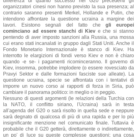
differenza di quanto successo nei G20 precedenti gli
organizzatori cinesi non hanno previsto la sua presenza; al
contrario saranno presenti Merkel, Hollande e Putin, che
intendono affrontare la questione ucraina a margine dei
lavori. Esistono segnali del fatto che
gli europei
cominciano ad essere stanchi di Kiev
e che si stanno
pentendo di aver imposto sanzioni alla Russia, una mossa
cui erano stati incanalati in gruppo dagli Stati Uniti. Anche il
Fondo Monetario Internazionale è stanco di Kiev. Ha
interrotto le elargizioni di fondi verso Kiev e non è chiaro
quando -e se- i pagamenti ricominceranno. Il governo di
Kiev, insomma, potrebbe implodere (o essere rovesciato da
Pravyi Sektor e dalle formazioni fasciste sue alleate). La
questione ucraina, specie se affrontata con i tentativi di
imporre un nuovo corso ai rapporti di forza in Siria, può
cambiare il panorama politico: in meglio o in peggio.
Nessuno di questi argomenti (le relazioni della Turchia con
la NATO, il conflitto siriano, l'Ucraina) sarà in testa
all'agenda del G20 o sarà risolto in quella sede e neppure
sarà degnato di qualcosa di più di una rapida e per lo più
insignificante menzione nel comunicato finale. Tuttavia è
probabile che il G20 getterà, direttamente o indirettamente,
un po' di luce su queste complesse questioni; una cosa