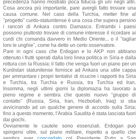
precedenza hanno mostrato poca fiducia gli uni negli altri.
Cosa ancora più importante, pare avergli fatto trovare una
causa comune. Nel caso della Turchia, metter fine al
"progetto" curdo-statunitense è una cosa che supera persino
i rancori di Ankara contro Damasco. Entrambi i paesi
possono piuttosto trovare di comune interesse il ricordare ai
curdi chi comanda davvero in Medio Oriente... o il "tagliar
loro le unghie", come ha detto un certo osservatore.
Pare in ogni caso che Erdogan e lo AKP non abbiano
ottenuto i frutti sperati dalla loro linea politica in Siria e dalla
rottura con la Russia: il fatto che venga fuori un piano per un
Kurdistan statunitense fornisce ad Ankara una utile cappa
per ammantare i propri tentativi di ricucire i rapporti tra Siria
e Turchia, tra Turchia e Russia, tra Turchia ed Iran.
Insomma, negli ultimi giorni la diplomazia ha lavorato a
pieno regime e sembra che questo nuovo "gruppo di
contatto" (Russia, Siria, Iran, Hezbollah, Iraq) si stia
avvicinando ad un qualche genere di accordo sulla Siria;
fino a questo momento, l'Arabia Saudita è stata lasciata fuori
dai giochi.
Ovviamente le cautele sono essenziali. Erdogan può
spingersi oltre, sul piano militare, rispetto a quello che
sembra aver
concordato
col Presidente Putin a San