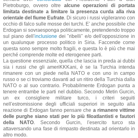
Pietroburgo, ovvero oltre
alcune operazioni di portata
limitata destinate a limitare la presenza curda alla riva
orientale del fiume Eufrate
. Di sicuro i russi vigileranno con
occhio di falco sulle mosse dei turchi. E' anche possibile che
Erdogan si sovraesponga politicamente, pretendendo troppo
sul piano dell'
inclusione
dei "ribelli" e/o dell'opposizione in
un qualunque processo politico in Siria. Faccende come
questa sono sempre molto fragili, e questa lo è più che mai
perché comprende molte ed eterogenee parti.
La questione essenziale, quella che lascia in preda ai dubbi
sia i russi che gli ameriKKKani, è se la Turchia intenda
rimanere con un piede nella NATO e con uno in campo
russo o se ci troviamo davanti ad un ritiro della Turchia dalla
NATO o al suo contrario. Probabilmente Erdogan punta a
tenere entrambe le parti nel dubbio. Secondo Metin Gurcin,
un ex consigliere militare turco, i criteri seguiti
nell'estromissione degli ufficiali superiori in seguito alla
reazione di Erdogan fanno pensare che
a rimanere vittime
delle purghe siano stati per lo più filoatlantisti e fautori
della NATO
. Secondo Gurcin, l'esercito turco sta
attaversando una fase di rimpasto destinata ad orientarlo in
altro modo.