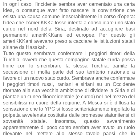
In ogni caso, l'incidente sembra aver cementato una certa
idea, o comunque aver fatto nascere la convinzione che
esista una causa comune inesorabilmente in corso d'opera:
l'idea che l'AmeriKKKa fosse intenta a consolidare uno stato
curdo nel nord della Siria, destinato ad accogliere basi
permanenti ameriKKKane ed europee. Per questo gli
ameriKKKani avevano preso a cacciare le istituzioni statali
siriane da Hasakah.
Tutto questo sembrava confermare i peggiori timori della
Turchia, ovvero che questa compagine statale curda possa
finire con lo smembrare la stessa Turchia, tramite la
secessione di molta parte del suo territorio nazionale a
favore di un nuovo stato curdo. Sembrava anche confermare
i peggiori timori russi, iraniani e siriani su un Occidente
ritornato alla sua vecchia ambizione di dividere la Siria e di
piantae un cuneo filooccidentale (e curdo) nel bel mezzo del
sensibilissimo cuore della regione. A Mosca si è diffusa la
sensazione che lo YPG si fosse scriteriatamente ingollato la
polpetta avvelenata costituita dalle promesse statunitensi di
sovranità statale. Insomma, questo avvenimento
apparentemente di poco conto sembra aver avuto un ruolo
rilevante nel mettere allo stesso tavolo paesi che in