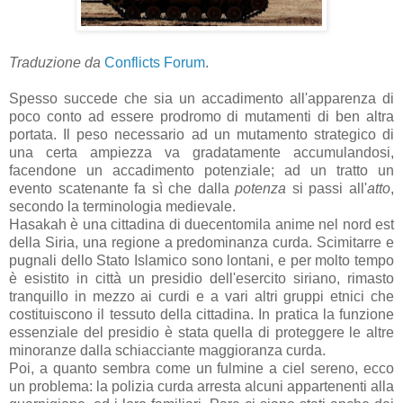
Traduzione da
Conflicts Forum
.
Spesso succede che sia un accadimento all'apparenza di
poco conto ad essere prodromo di mutamenti di ben altra
portata. Il peso necessario ad un mutamento strategico di
una certa ampiezza va gradatamente accumulandosi,
facendone un accadimento potenziale; ad un tratto un
evento scatenante fa sì che dalla
potenza
si passi all'
atto
,
secondo la terminologia medievale.
Hasakah è una cittadina di duecentomila anime nel nord est
della Siria, una regione a predominanza curda. Scimitarre e
pugnali dello Stato Islamico sono lontani, e per molto tempo
è esistito in città un presidio dell'esercito siriano, rimasto
tranquillo in mezzo ai curdi e a vari altri gruppi etnici che
costituiscono il tessuto della cittadina. In pratica la funzione
essenziale del presidio è stata quella di proteggere le altre
minoranze dalla schiacciante maggioranza curda.
Poi, a quanto sembra come un fulmine a ciel sereno, ecco
un problema: la polizia curda arresta alcuni appartenenti alla