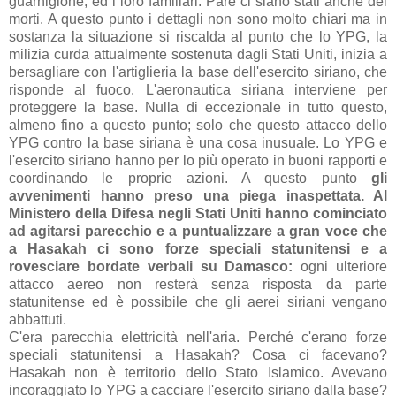
guarnigione, ed i loro familiari. Pare ci siano stati anche dei
morti. A questo punto i dettagli non sono molto chiari ma in
sostanza la situazione si riscalda al punto che lo YPG, la
milizia curda attualmente sostenuta dagli Stati Uniti, inizia a
bersagliare con l'artiglieria la base dell'esercito siriano, che
risponde al fuoco. L'aeronautica siriana interviene per
proteggere la base. Nulla di eccezionale in tutto questo,
almeno fino a questo punto; solo che questo attacco dello
YPG contro la base siriana è una cosa inusuale. Lo YPG e
l'esercito siriano hanno per lo più operato in buoni rapporti e
coordinando le proprie azioni. A questo punto
gli
avvenimenti hanno preso una piega inaspettata. Al
Ministero della Difesa negli Stati Uniti hanno cominciato
ad agitarsi parecchio e a puntualizzare a gran voce che
a Hasakah ci sono forze speciali statunitensi e a
rovesciare bordate verbali su Damasco:
ogni ulteriore
attacco aereo non resterà senza risposta da parte
statunitense ed è possibile che gli aerei siriani vengano
abbattuti.
C'era parecchia elettricità nell'aria. Perché c'erano forze
speciali statunitensi a Hasakah? Cosa ci facevano?
Hasakah non è territorio dello Stato Islamico. Avevano
incoraggiato lo YPG a cacciare l'esercito siriano dalla base?