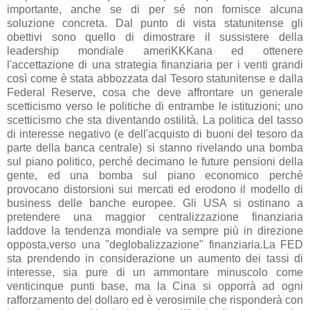
importante, anche se di per sé non fornisce alcuna
soluzione concreta. Dal punto di vista statunitense gli
obettivi sono quello di dimostrare il sussistere della
leadership mondiale ameriKKKana ed ottenere
l'accettazione di una strategia finanziaria per i venti grandi
così come è stata abbozzata dal Tesoro statunitense e dalla
Federal Reserve, cosa che deve affrontare un generale
scetticismo verso le politiche di entrambe le istituzioni; uno
scetticismo che sta diventando ostilità. La politica del tasso
di interesse negativo (e dell'acquisto di buoni del tesoro da
parte della banca centrale) si stanno rivelando una bomba
sul piano politico, perché decimano le future pensioni della
gente, ed una bomba sul piano economico perché
provocano distorsioni sui mercati ed erodono il modello di
business delle banche europee. Gli USA si ostinano a
pretendere una maggior centralizzazione finanziaria
laddove la tendenza mondiale va sempre più in direzione
opposta,verso una "deglobalizzazione" finanziaria.La FED
sta prendendo in considerazione un aumento dei tassi di
interesse, sia pure di un ammontare minuscolo come
venticinque punti base, ma la Cina si opporrà ad ogni
rafforzamento del dollaro ed è verosimile che risponderà con