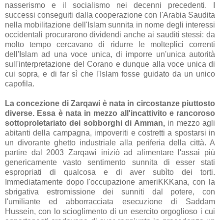
nasserismo e il socialismo nei decenni precedenti. I
successi conseguiti dalla cooperazione con l'Arabia Saudita
nella mobilitazione dell'Islam sunnita in nome degli interessi
occidentali procurarono dividendi anche ai sauditi stessi: da
molto tempo cercavano di ridurre le molteplici correnti
dell'Islam ad una voce unica, di imporre un'unica autorità
sull'interpretazione del Corano e dunque alla voce unica di
cui sopra, e di far sì che l'Islam fosse guidato da un unico
capofila.
La concezione di Zarqawi è nata in circostanze piuttosto
diverse. Essa è nata in mezzo all'incattivito e rancoroso
sottoproletariato dei sobborghi di Amman,
in mezzo agli
abitanti della campagna, impoveriti e costretti a spostarsi in
un divorante ghetto industriale alla periferia della città. A
partire dal 2003 Zarqawi iniziò ad alimentare l'assai più
genericamente vasto sentimento sunnita di esser stati
espropriati di qualcosa e di aver subìto dei torti.
Immediatamente dopo l'occupazione ameriKKKana, con la
sbrigativa estromissione dei sunniti dal potere, con
l'umiliante ed abborracciata esecuzione di Saddam
Hussein, con lo scioglimento di un esercito orgoglioso i cui