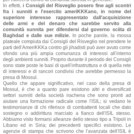
In effetti,
i Consigli del Risveglio posero fine agli scontri
fra i sunniti e l'esercito ameriKKKano, in nome del
superiore interesse rappresentato dall'acquisizione
delle armi e del denaro che sarebbe servito alla
comunità sunnita per difendersi dal governo sciita di
Baghdad e dalle sue milizie.
In poche parole, la mossa
plateale compiuta dai Consigli del Risveglio nel prendere le
parti dell'AmeriKKKa contro gli jihadisti può aver avuto come
sfondo una più ampia comunanza di interessi all'interno
degli ambienti sunniti. Proprio durante il periodo dei Consigli
sono state poste le basi di quell'infrastruttura e di quella rete
di interessi e di rancori condivisi che avrebbe permesso la
presa di Mossul.
Quello che appare significativo, nel caso della presa di
Mossul, è che a quanto pare esistono altri e diversificati
settori sunniti della società irachena che sono pronti ad
aiutare una formazione radicale come l'ISIL; si vedano le
testimonianze di chi riferisce di combattenti locali che dato
sostegno o addirittura marciato a fianco dell'ISIL stesso.
Abbiamo visto formarsi alleanze dello stesso tipo a Tripoli in
Libano ed in Siria; dei precedenti specifici esistono. Le
agenzie di stampa che scrivono che l'avanzata dell'ISIL è