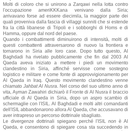
Molti di coloro che si unirono a Zarqawi nella lotta contro
l'occupazione ameriKKKana venivano dalla Siria;
arrivavano forse ad essere diecimila, la maggior parte dei
quali proveniva dalla fascia di villaggi sunniti che si estende
fra la città libanese di Tripoli e i sobborghi di Homs e di
Hamma, oppure dal nord del paese.
Quando i combattimenti diminuirono di intensità, molti di
questi combattenti attraversarono di nuovo la frontiera e
tornarono in Siria alle loro case. Dopo tutto questo, Al
Baghdadi ha rivelato pubblicamente che fin dal 2003 Al
Qaeda aveva iniziato a mettere i piedi un movimento
clandestino in Siria, affinché servisse come sostegno
logistico e militare e come fonte di approvvigionamento per
Al Qaeda in Iraq. Questo movimento clandestino venne
chiamato
Jahbat Al Nusra
. Nel corso del suo ultimo anno di
vita, Ayman Zawahiri dichiarò il Fronte di Al Nusra il braccio
ufficiale di Al Qaeda in Siria, dopo un aspro scambio di
schermaglie con l'ISIL. Al Baghdadi e molti altri comandanti
dell'ISIL abbandonarono allora Al Qaeda, che accusavano di
aver intrapreso un percorso dottrinale sbagliato.
Le divergenze dottrinali spiegano perché l'ISIL
non
è Al
Qaeda, e consentono di spiegare cosa sta succedendo in