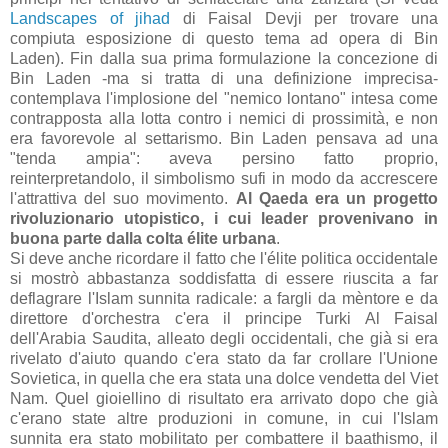
Landscapes of jihad
di Faisal Devji per trovare una
compiuta esposizione di questo tema ad opera di Bin
Laden). Fin dalla sua prima formulazione la concezione di
Bin Laden -ma si tratta di una definizione imprecisa-
contemplava l'implosione del "nemico lontano" intesa come
contrapposta alla lotta contro i nemici di prossimità, e non
era favorevole al settarismo. Bin Laden pensava ad una
"tenda ampia": aveva persino fatto proprio,
reinterpretandolo, il simbolismo sufi in modo da accrescere
l'attrattiva del suo movimento.
Al Qaeda era un progetto
rivoluzionario utopistico, i cui leader provenivano in
buona parte dalla colta élite urbana
.
Si deve anche ricordare il fatto che l'élite politica occidentale
si mostrò abbastanza soddisfatta di essere riuscita a far
deflagrare l'Islam sunnita radicale: a fargli da mèntore e da
direttore d'orchestra c'era il principe Turki Al Faisal
dell'Arabia Saudita, alleato degli occidentali, che già si era
rivelato d'aiuto quando c'era stato da far crollare l'Unione
Sovietica, in quella che era stata una dolce vendetta del Viet
Nam. Quel gioiellino di risultato era arrivato dopo che già
c'erano state altre produzioni in comune, in cui l'Islam
sunnita era stato mobilitato per combattere il baathismo, il