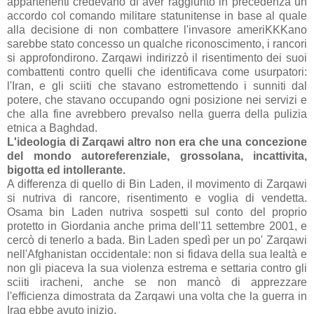
appartenenti credevano di aver raggiunto in precedenza un
accordo col comando militare statunitense in base al quale
alla decisione di non combattere l'invasore ameriKKKano
sarebbe stato concesso un qualche riconoscimento, i rancori
si approfondirono. Zarqawi indirizzò il risentimento dei suoi
combattenti contro quelli che identificava come usurpatori:
l'Iran, e gli sciiti che stavano estromettendo i sunniti dal
potere, che stavano occupando ogni posizione nei servizi e
che alla fine avrebbero prevalso nella guerra della pulizia
etnica a Baghdad.
L'ideologia di Zarqawi altro non era che una concezione
del mondo autoreferenziale, grossolana, incattivita,
bigotta ed intollerante.
A differenza di quello di Bin Laden, il movimento di Zarqawi
si nutriva di rancore, risentimento e voglia di vendetta.
Osama bin Laden nutriva sospetti sul conto del proprio
protetto in Giordania anche prima dell'11 settembre 2001, e
cercò di tenerlo a bada. Bin Laden spedì per un po' Zarqawi
nell'Afghanistan occidentale: non si fidava della sua lealtà e
non gli piaceva la sua violenza estrema e settaria contro gli
sciiti iracheni, anche se non mancò di apprezzare
l'efficienza dimostrata da Zarqawi una volta che la guerra in
Iraq ebbe avuto inizio.