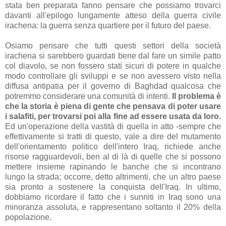
stata ben preparata fanno pensare che possiamo trovarci
davanti all'epilogo lungamente atteso della guerra civile
irachena: la guerra senza quartiere per il futuro del paese.
Osiamo pensare che tutti questi settori della società
irachena si sarebbero guardati bene dal fare un simile patto
col diavolo, se non fossero stati sicuri di potere in qualche
modo controllare gli sviluppi e se non avessero visto nella
diffusa antipatia per il governo di Baghdad qualcosa che
potremmo considerare una comunità di intenti.
Il problema è
che la storia è piena di gente che pensava di poter usare
i salafiti, per trovarsi poi alla fine ad essere usata da loro.
Ed un'operazione della vastità di quella in atto -sempre che
effettivamente si tratti di questo, vale a dire del mutamento
dell'orientamento politico dell'intero Iraq, richiede anche
risorse ragguardevoli, ben al di là di quelle che si possono
mettere insieme rapinando le banche che si incontrano
lungo la strada; occorre, detto altrimenti, che un altro paese
sia pronto a sostenere la conquista dell'Iraq. In ultimo,
dobbiamo ricordare il fatto che i sunniti in Iraq sono una
minoranza assoluta, e rappresentano soltanto il 20% della
popolazione.