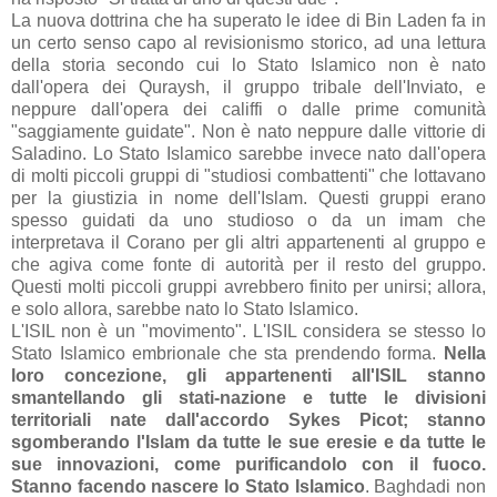
La nuova dottrina che ha superato le idee di Bin Laden fa in
un certo senso capo al revisionismo storico, ad una lettura
della storia secondo cui lo Stato Islamico non è nato
dall'opera dei Quraysh, il gruppo tribale dell'Inviato, e
neppure dall'opera dei califfi o dalle prime comunità
"saggiamente guidate". Non è nato neppure dalle vittorie di
Saladino. Lo Stato Islamico sarebbe invece nato dall'opera
di molti piccoli gruppi di "studiosi combattenti" che lottavano
per la giustizia in nome dell'Islam. Questi gruppi erano
spesso guidati da uno studioso o da un imam che
interpretava il Corano per gli altri appartenenti al gruppo e
che agiva come fonte di autorità per il resto del gruppo.
Questi molti piccoli gruppi avrebbero finito per unirsi; allora,
e solo allora, sarebbe nato lo Stato Islamico.
L'ISIL non è un "movimento". L'ISIL considera se stesso lo
Stato Islamico embrionale che sta prendendo forma.
Nella
loro concezione, gli appartenenti all'ISIL stanno
smantellando gli stati-nazione e tutte le divisioni
territoriali nate dall'accordo Sykes Picot; stanno
sgomberando l'Islam da tutte le sue eresie e da tutte le
sue innovazioni, come purificandolo con il fuoco.
Stanno facendo nascere lo Stato Islamico
. Baghdadi non