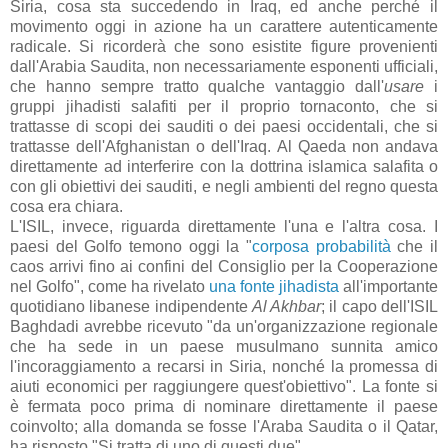
Siria, cosa sta succedendo in Iraq, ed anche perché il
movimento oggi in azione ha un carattere autenticamente
radicale. Si ricorderà che sono esistite figure provenienti
dall'Arabia Saudita, non necessariamente esponenti ufficiali,
che hanno sempre tratto qualche vantaggio dall'
usare
i
gruppi jihadisti salafiti per il proprio tornaconto, che si
trattasse di scopi dei sauditi o dei paesi occidentali, che si
trattasse dell'Afghanistan o dell'Iraq. Al Qaeda non andava
direttamente ad interferire con la dottrina islamica salafita o
con gli obiettivi dei sauditi, e negli ambienti del regno questa
cosa era chiara.
L'ISIL, invece, riguarda direttamente l'una e l'altra cosa. I
paesi del Golfo temono oggi la "
corposa probabilità
che il
caos arrivi fino ai confini del Consiglio per la Cooperazione
nel Golfo", come ha rivelato
una fonte jihadista
all'importante
quotidiano libanese indipendente
Al Akhbar
; il capo dell'ISIL
Baghdadi avrebbe ricevuto "da un'organizzazione regionale
che ha sede in un paese musulmano sunnita amico
l'incoraggiamento a recarsi in Siria, nonché la promessa di
aiuti economici per raggiungere quest'obiettivo". La fonte si
è fermata poco prima di nominare direttamente il paese
coinvolto; alla domanda se fosse l'Araba Saudita o il Qatar,
ha risposto "Si tratta di uno di questi due".