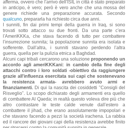
afferma, ovvero che l'arrivo dell'ISIL in città è stato preparato
in anticipo, è vero; però è vero anche che una mossa del
genere richiede una preparazione accurata. Secondo
qualcuno
, prepararla ha richiesto circa due anni.
I sunniti, fin dai primi tempi della guerra in Iraq, si sono
trovati sotto attacco su due fronti. Da una parte c'era
l'AmeriKKKa, che stava facendo di tutto per combattere
l'insurrezione sunnita; la popolazione sunnita era isolata e
sofferente. Dall'altra, i sunniti stavano perdendo l'altra
guerra, quella per la pulizia etnica a Baghdad.
Alcuni capi tribali cercarono una soluzione
proponendo un
accordo agli ameriKKKani: in cambio della fine degli
attacchi contro i loro soldati -obiettivo da raggiungere
grazie all'influenza esercitata sui capi che sostenevano
la resistenza armata- avrebbero avuto armi e
finanziamenti.
Di qui la nascita dei cosiddetti "Consigli del
Risveglio". Lo scopo dichiarato degli armamenti era quello
di combattere Al Qaeda; in realtà questo voleva dire più che
altro contrastare le teste calde venute dall'estero a
combattere il jihad, che erano assolutamente impopolari e
che stavano facendo a pezzi la società irachena. La rabbia
ed il rancore dei giovani capi della resistenza avrebbe finito
per ritorcersi contro la comunità sunnita in generale.