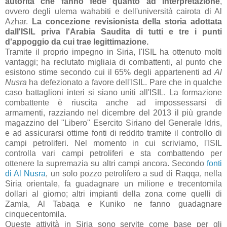
autorità che fanno fede quanto ad interpretazione
,
ovvero degli ulema wahabiti e dell'università cairota di Al
Azhar.
La concezione revisionista della storia adottata
dall'ISIL priva l'Arabia Saudita di tutti e tre i punti
d'appoggio da cui trae legittimazione.
Tramite il proprio impegno in Siria, l'ISIL ha ottenuto molti
vantaggi; ha reclutato migliaia di combattenti, al punto che
esistono stime secondo cui il 65% degli appartenenti ad
Al
Nusra
ha defezionato a favore dell'ISIL. Pare che in qualche
caso battaglioni interi si siano uniti all'ISIL. La formazione
combattente è riuscita anche ad impossessarsi di
armamenti, razziando nel dicembre del 2013 il più grande
magazzino del "Libero" Esercito Siriano del Generale Idris,
e ad assicurarsi ottime fonti di reddito tramite il controllo di
campi petroliferi. Nel momento in cui scriviamo, l'ISIL
controlla vari campi petroliferi e sta combattendo per
ottenere la supremazia su altri campi ancora. Secondo
fonti
di Al Nusra
, un solo pozzo petrolifero a sud di Raqqa, nella
Siria orientale, fa guadagnare un milione e trecentomila
dollari al giorno; altri impianti della zona come quelli di
Zamla, Al Tabaqa e Kuniko ne fanno guadagnare
cinquecentomila.
Queste attività in Siria sono servite come base per gli