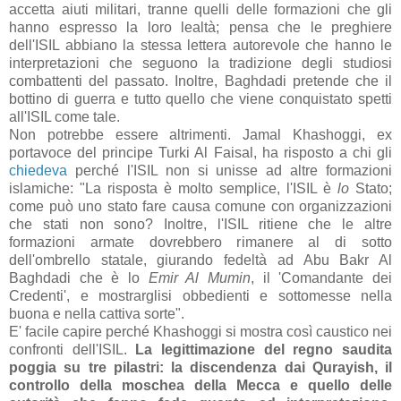
accetta aiuti militari, tranne quelli delle formazioni che gli
hanno espresso la loro lealtà; pensa che le preghiere
dell'ISIL abbiano la stessa lettera autorevole che hanno le
interpretazioni che seguono la tradizione degli studiosi
combattenti del passato. Inoltre, Baghdadi pretende che il
bottino di guerra e tutto quello che viene conquistato spetti
all'ISIL come tale.
Non potrebbe essere altrimenti. Jamal Khashoggi, ex
portavoce del principe Turki Al Faisal, ha risposto a chi gli
chiedeva
perché l'ISIL non si unisse ad altre formazioni
islamiche: "La risposta è molto semplice, l'ISIL è
lo
Stato;
come può uno stato fare causa comune con organizzazioni
che stati non sono? Inoltre, l'ISIL ritiene che le altre
formazioni armate dovrebbero rimanere al di sotto
dell'ombrello statale, giurando fedeltà ad Abu Bakr Al
Baghdadi che è lo
Emir Al Mumin
, il 'Comandante dei
Credenti', e mostrarglisi obbedienti e sottomesse nella
buona e nella cattiva sorte".
E' facile capire perché Khashoggi si mostra così caustico nei
confronti dell'ISIL.
La legittimazione del regno saudita
poggia su tre pilastri: la discendenza dai Qurayish, il
controllo della moschea della Mecca e quello delle