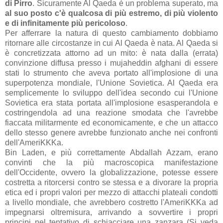
di Pirro
. Sicuramente Al Qaeda è un problema superato, ma
al suo posto c'è qualcosa di più estremo, di più violento
e di infinitamente più pericoloso
.
Per afferrare la natura di questo cambiamento dobbiamo
ritornare alle circostanze in cui Al Qaeda è nata. Al Qaeda si
è concretizzata attorno ad un mito: è nata dalla (errata)
convinzione diffusa presso i mujaheddin afghani di essere
stati lo strumento che aveva portato all'implosione di una
superpotenza mondiale, l'Unione Sovietica. Al Qaeda era
semplicemente lo sviluppo dell'idea secondo cui l'Unione
Sovietica era stata portata all'implosione esasperandola e
costringendola ad una reazione smodata che l'avrebbe
fiaccata militarmente ed economicamente, e che un attacco
dello stesso genere avrebbe funzionato anche nei confronti
dell'AmeriKKKa.
Bin Laden, e più correttamente Abdallah Azzam, erano
convinti che la più macroscopica manifestazione
dell'Occidente, ovvero la globalizzazione, potesse essere
costretta a ritorcersi contro se stessa e a divorare la propria
etica ed i propri valori per mezzo di attacchi plateali condotti
a livello mondiale, che avrebbero costretto l'AmeriKKKa ad
impegnarsi oltremisura, arrivando a sovvertire i propri
principi nel tentativo di schiacciare una zanzara (Si veda