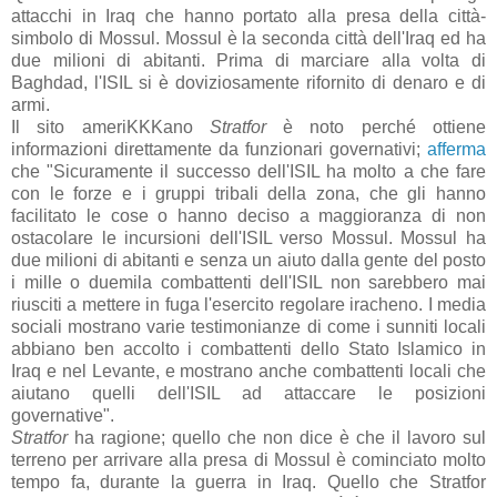
attacchi in Iraq che hanno portato alla presa della città-
simbolo di Mossul. Mossul è la seconda città dell'Iraq ed ha
due milioni di abitanti. Prima di marciare alla volta di
Baghdad, l'ISIL si è doviziosamente rifornito di denaro e di
armi.
Il sito ameriKKKano
Stratfor
è noto perché ottiene
informazioni direttamente da funzionari governativi;
afferma
che "Sicuramente il successo dell'ISIL ha molto a che fare
con le forze e i gruppi tribali della zona, che gli hanno
facilitato le cose o hanno deciso a maggioranza di non
ostacolare le incursioni dell'ISIL verso Mossul. Mossul ha
due milioni di abitanti e senza un aiuto dalla gente del posto
i mille o duemila combattenti dell'ISIL non sarebbero mai
riusciti a mettere in fuga l'esercito regolare iracheno. I media
sociali mostrano varie testimonianze di come i sunniti locali
abbiano ben accolto i combattenti dello Stato Islamico in
Iraq e nel Levante, e mostrano anche combattenti locali che
aiutano quelli dell'ISIL ad attaccare le posizioni
governative".
Stratfor
ha ragione; quello che non dice è che il lavoro sul
terreno per arrivare alla presa di Mossul è cominciato molto
tempo fa, durante la guerra in Iraq. Quello che Stratfor