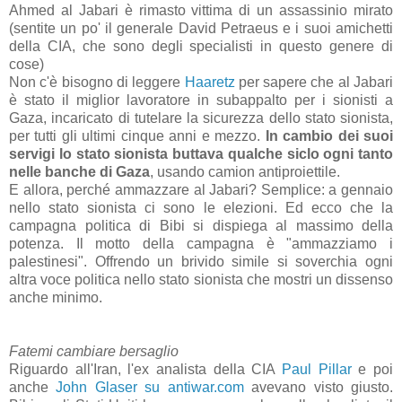
Ahmed al Jabari è rimasto vittima di un assassinio mirato
(sentite un po' il generale David Petraeus e i suoi amichetti
della CIA, che sono degli specialisti in questo genere di
cose)
Non c'è bisogno di leggere
Haaretz
per sapere che al Jabari
è stato il miglior lavoratore in subappalto per i sionisti a
Gaza, incaricato di tutelare la sicurezza dello stato sionista,
per tutti gli ultimi cinque anni e mezzo.
In cambio dei suoi
servigi lo stato sionista buttava qualche siclo ogni tanto
nelle banche di Gaza
, usando camion antiproiettile.
E allora, perché ammazzare al Jabari? Semplice: a gennaio
nello stato sionista ci sono le elezioni. Ed ecco che la
campagna politica di Bibi si dispiega al massimo della
potenza. Il motto della campagna è "ammazziamo i
palestinesi". Offrendo un brivido simile si soverchia ogni
altra voce politica nello stato sionista che mostri un dissenso
anche minimo.
Fatemi cambiare bersaglio
Riguardo all'Iran, l'ex analista della CIA
Paul Pillar
e poi
anche
John Glaser su antiwar.com
avevano visto giusto.