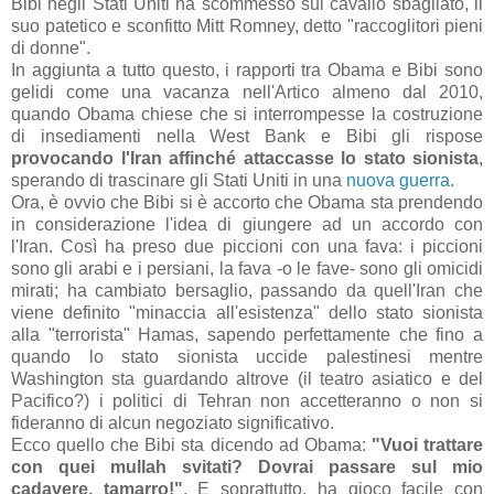
Bibi negli Stati Uniti ha scommesso sul cavallo sbagliato, il
suo patetico e sconfitto Mitt Romney, detto "raccoglitori pieni
di donne".
In aggiunta a tutto questo, i rapporti tra Obama e Bibi sono
gelidi come una vacanza nell'Artico almeno dal 2010,
quando Obama chiese che si interrompesse la costruzione
di insediamenti nella West Bank e Bibi gli rispose
provocando l'Iran affinché attaccasse lo stato sionista
,
sperando di trascinare gli Stati Uniti in una
nuova guerra
.
Ora, è ovvio che Bibi si è accorto che Obama sta prendendo
in considerazione l'idea di giungere ad un accordo con
l'Iran. Così ha preso due piccioni con una fava: i piccioni
sono gli arabi e i persiani, la fava -o le fave- sono gli omicidi
mirati; ha cambiato bersaglio, passando da quell'Iran che
viene definito "minaccia all'esistenza" dello stato sionista
alla "terrorista" Hamas, sapendo perfettamente che fino a
quando lo stato sionista uccide palestinesi mentre
Washington sta guardando altrove (il teatro asiatico e del
Pacifico?) i politici di Tehran non accetteranno o non si
fideranno di alcun negoziato significativo.
Ecco quello che Bibi sta dicendo ad Obama:
"Vuoi trattare
con quei mullah svitati? Dovrai passare sul mio
cadavere, tamarro!"
. E soprattutto, ha gioco facile con