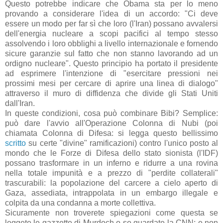
Questo potrebbe indicare che Obama sta per lo meno
provando a considerare l'idea di un accordo: "Ci deve
essere un modo per far sì che loro (l'Iran) possano avvalersi
dell'energia nucleare a scopi pacifici al tempo stesso
assolvendo i loro obblighi a livello internazionale e fornendo
sicure garanzie sul fatto che non stanno lavorando ad un
ordigno nucleare". Questo principio ha portato il presidente
ad esprimere l'intenzione di "esercitare pressioni nei
prossimi mesi per cercare di aprire una linea di dialogo"
attraverso il muro di diffidenza che divide gli Stati Uniti
dall'Iran.
In queste condizioni, cosa può combinare Bibi? Semplice:
può dare l'avvio all'Operazione Colonna di Nubi (poi
chiamata Colonna di Difesa: si legga questo bellissimo
scritto
su certe "divine" ramificazioni) contro l'unico posto al
mondo che le Forze di Difesa dello stato sionista (l'IDF)
possano trasformare in un inferno e ridurre a una rovina
nella totale impunità e a prezzo di "perdite collaterali"
trascurabili: la popolazione del carcere a cielo aperto di
Gaza, assediata, intrappolata in un embargo illegale e
colpita da una condanna a morte collettiva.
Sicuramente non troverete spiegazioni come questa se
leggete le gazzette di Murdoch o se guardate la CNN; e non