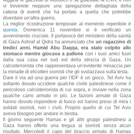
vi troverete neppure una spiegazione dettagliata della
catena di eventi che ha portato a quella che potrebbe
diventare un'altra guerra.
La miglior ricostruzione temporale al momento reperibile è
questa
. Domenica 11 novembre si è verificato un
avvenimento cruciale. Il portavoce del ministero della sanità
di Gaza Ashraf al Qidra ha annunciato che
un ragazzino di
tredici anni, Hamid Abu Daqqa, era stato colpito allo
stomaco mentre giocava a pallone
con i suoi amici fuori
dalla sua casa nel sud est della striscia di Gaza. Un
calcioterrorista che rappresentava un'evidente minaccia per
la miriade di elicotteri sionisti che gli svolazzava sulla testa.
Dare il via ad una guerra per l'IDF è un gioco. Tel Aviv ha
soltanto dovuto uccidere qualche civile palestinese come il
pericoloso calcioterrorista di cui sopra, e inviare nella zona
qualche carro armato in più. Le fazioni armate di Gaza
hanno dovuto rispondere al fuoco ed hanno preso di mira i
soldati sionisti, non i civili. Proprio quello di cui Tel Aviv
aveva bisogno per andare in bestia.
Il giorno seguente Hamas e gli altri gruppi palestinesi a
Gaza hanno offerto una tregua ai sionisti senza alcun
risultato. Mercoledi il capo del braccio armato di Hamas