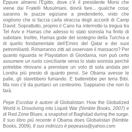
Eppure almeno l'Egitto, dove c'è il presidente Morsi che
viene dai Fratelli Musulmani, dovrà fare... qualche cosa;
saranno le piazze egiziane a predenderlo, visto che
vogliono che si faccia carta straccia degli accordi di Camp
David. Soprattutto, proprio il Cairo ha interrrotto la tregua tra
Tel Aviv e Hamas che adesso lo stato sionista ha finito di
sabotare. Inoltre, Hamas gode del sostegno della Turchia e
di quello fondamentale dell'Emiro del Qatar e dei suoi
petromiliardi. Rimarranno zitti ad osservare il massacro? Per
quanto riguarda re Playstation di Giordania, non può certo
assumere un ruolo conciliante verso lo stato sionista perché
potrebbe ritrovarsi a prenotare un volo di sola andata per
Londra più presto di quanto pensi. Se Obama avesse le
palle, gli starebbero fumando. E batterebbe per terra Bibi.
Ma non c'è da puntarci un centesimo. Sappiamo che non lo
farà.
Pepe Escobar è autore di
Globalistan: How the Globalized
World is Dissolving into Liquid War
(Nimble Books, 2007) e
di
Red Zone Blues: a snapshot of Baghdad during the surge.
Il suo libro più recente è
Obama does Globalistan (Nimble
Books, 2009).
Il suo indirizzo è
pepeasia@yahoo.com