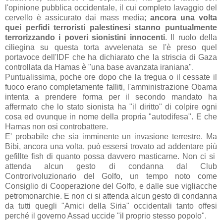
l'opinione pubblica occidentale, il cui completo lavaggio del
cervello è assicurato dai mass media;
ancora una volta
quei perfidi terroristi palestinesi stanno puntualmente
terrorizzando i poveri sionistini innocenti
. Il ruolo della
ciliegina su questa torta avvelenata se l'è preso quel
portavoce dell'IDF che ha dichiarato che la striscia di Gaza
controllata da Hamas è "una base avanzata iraniana".
Puntualissima, poche ore dopo che la tregua o il cessate il
fuoco erano completamente falliti, l'amministrazione Obama
intenta a prendere forma per il secondo mandato ha
affermato che lo stato sionista ha "il diritto" di colpire ogni
cosa ed ovunque in nome della propria "autodifesa". E che
Hamas non osi controbattere.
E' probabile che sia imminente un invasione terrestre. Ma
Bibi, ancora una volta, può essersi trovato ad addentare più
gefillte fish di quanto possa davvero masticarne. Non ci si
attenda alcun gesto di condanna dal Club
Controrivoluzionario del Golfo, un tempo noto come
Consiglio di Cooperazione del Golfo, e dalle sue vigliacche
petromonarchie. E non ci si attenda alcun gesto di condanna
da tutti quegli "Amici della Siria" occidentali tanto offesi
perché il governo Assad uccide "il proprio stesso popolo".