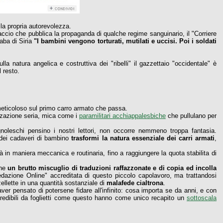
la propria autorevolezza.
accio che pubblica la propaganda di qualche regime sanguinario, il "Corriere
aba di Siria
"I bambini vengono torturati, mutilati e uccisi. Poi i soldati
ulla natura angelica e costruttiva dei "ribelli" il gazzettaio "occidentale" è
l resto.
 meticoloso sul primo carro armato che passa.
izzazione seria, mica come i
paramilitari acchiappalesbiche
che pullulano per
gnoleschi pensino i nostri lettori, non occorre nemmeno troppa fantasia.
a dei cadaveri di bambino
trasformi la natura essenziale dei carri armati
,
à in maniera meccanica e routinaria, fino a raggiungere la quota stabilita di
che
un brutto miscuglio di traduzioni raffazzonate e di copia ed incolla
Redazione Online" accreditata di questo piccolo capolavoro, ma trattandosi
zellette in una quantità sostanziale di
malafede cialtrona
.
er pensato di potersene fidare all'infinito: cosa importa se da anni, e con
redibili da foglietti come questo hanno come unico recapito un
sottoscala