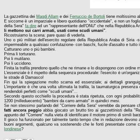
La gazzettina dei
Magdi Allam
e dei
Ferruccio de Bortoli
tiene moltissimo al
E siccome è un imparziale e libero quotidiano "occidentale", e non un fogli
della Sera"
fa dire
ad un "rappresentante dell'ONU" che nella Repubblica Ar
li mettono sui carri armati, usati come scudi umani"
.
Ricostruiamo la scena: pare quasi di vederla.
Uno o più militari dell'esercito regolare della Repubblica Araba di Siria -s
impermeabile a qualsiasi confutazione- con baschi, fucile d'assalto e tutto i
Catturano uno o più bambini.
Prima li torturano.
Poi li mutilano.
Poi li uccidono.
Finita la trafila prendono quello che ne rimane e lo dispongono con ordine
L'essenziale è il rispetto della sequenza procedurale: l'esercito è un'organ
le strade di Damasco!
Fin qui la spiegazione molto scarna ed essenziale; ai dettagli grangui
L'importante è che una volta ultimata la trafila, la taumaturgica presenz
rendendoli perfetti come "scudi umani"...
Secondo questo occhiello la procedura è stata ripetuta, con ogni probabilit
1200 (milleduecento) "bambini da carro armato" in quindici mesi.
Se non stessimo parlando del "Corriere della Sera" verrebbe da pensare 
fatti ancora peggio
abbia giocato un brutto tiro ai gazzettinisti della "
appunto del "Corriere" nulla vieta di identificare il motore primo di simili bar
Il gioco ha funzionato per talmente tanto tempo che in redazione devono av
buoni argomenti, qualcuno va sostenendo che le fonti presentate come c
londinese
?