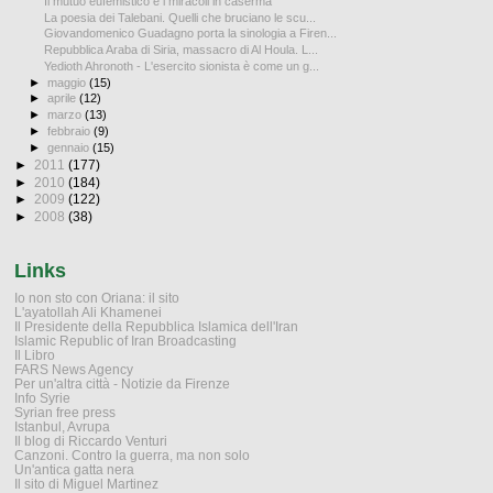
Il mutuo eufemistico e i miracoli in caserma
La poesia dei Talebani. Quelli che bruciano le scu...
Giovandomenico Guadagno porta la sinologia a Firen...
Repubblica Araba di Siria, massacro di Al Houla. L...
Yedioth Ahronoth - L'esercito sionista è come un g...
►
maggio
(15)
►
aprile
(12)
►
marzo
(13)
►
febbraio
(9)
►
gennaio
(15)
►
2011
(177)
►
2010
(184)
►
2009
(122)
►
2008
(38)
Links
Io non sto con Oriana: il sito
L'ayatollah Ali Khamenei
Il Presidente della Repubblica Islamica dell'Iran
Islamic Republic of Iran Broadcasting
Il Libro
FARS News Agency
Per un'altra città - Notizie da Firenze
Info Syrie
Syrian free press
Istanbul, Avrupa
Il blog di Riccardo Venturi
Canzoni. Contro la guerra, ma non solo
Un'antica gatta nera
Il sito di Miguel Martinez