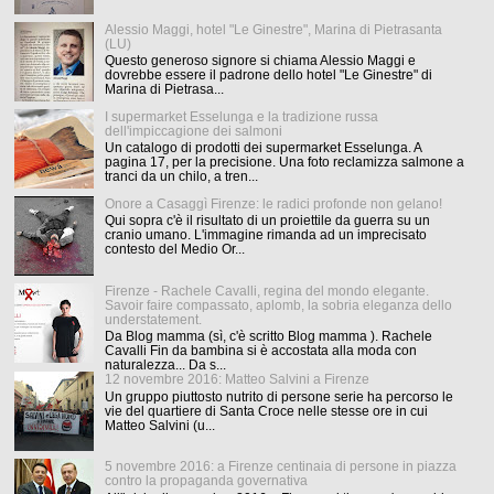
Alessio Maggi, hotel "Le Ginestre", Marina di Pietrasanta
(LU)
Questo generoso signore si chiama Alessio Maggi e
dovrebbe essere il padrone dello hotel "Le Ginestre" di
Marina di Pietrasa...
I supermarket Esselunga e la tradizione russa
dell'impiccagione dei salmoni
Un catalogo di prodotti dei supermarket Esselunga. A
pagina 17, per la precisione. Una foto reclamizza salmone a
tranci da un chilo, a tren...
Onore a Casaggì Firenze: le radici profonde non gelano!
Qui sopra c'è il risultato di un proiettile da guerra su un
cranio umano. L'immagine rimanda ad un imprecisato
contesto del Medio Or...
Firenze - Rachele Cavalli, regina del mondo elegante.
Savoir faire compassato, aplomb, la sobria eleganza dello
understatement.
Da Blog mamma (sì, c'è scritto Blog mamma ). Rachele
Cavalli Fin da bambina si è accostata alla moda con
naturalezza... Da s...
12 novembre 2016: Matteo Salvini a Firenze
Un gruppo piuttosto nutrito di persone serie ha percorso le
vie del quartiere di Santa Croce nelle stesse ore in cui
Matteo Salvini (u...
5 novembre 2016: a Firenze centinaia di persone in piazza
contro la propaganda governativa