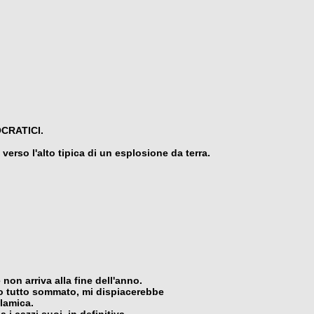
CRATICI.
 verso l'alto tipica di un esplosione da terra.
on arriva alla fine dell'anno.
o tutto sommato, mi dispiacerebbe
lamica.
 i cazzi suoi, in definitiva