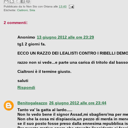
Pubblicato da
Io Non Sto con Oriana
alle
13:40
Etichette:
Cialtroni
,
Siria
2 commenti:
Anonimo
13 giugno 2012 alle ore 23:29
tg1 2 giorni fa.
ECCO UN RAZZO DEI LEALISTI CONTRO I RIBELLI DEMO
razzo non si vede...e parte una carica di tritolo dal basso
Cialtroni è il termine giusto.
saluti
Rispondi
Benitogaleazzo
26 giugno 2012 alle ore 23:44
Tanto va' la gatta al lardo.....
Non lo vedo bene il signor Assad,mi sbagliero'ma per me n
Non che la cosa mi dispiaccia,un pezzo di merda in men
se il suo posto fosse preso dalla ennesima repubblica is
Per questo motivo spero che stavolta l'occidente si faccia