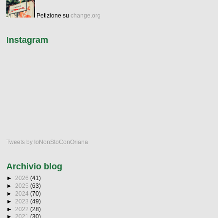
Petizione su
change.org
Instagram
Tweets by IoNonStoConOriana
Archivio blog
►
2026
(41)
►
2025
(63)
►
2024
(70)
►
2023
(49)
►
2022
(28)
►
2021
(30)