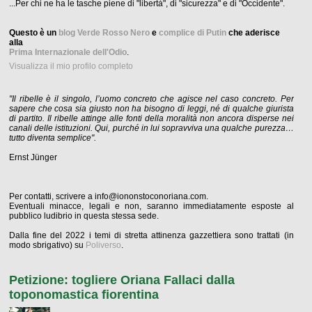
...Per chi ne ha le tasche piene di "libertà", di "sicurezza" e di "Occidente".
Questo è un
blog Verde Rosso Nero
e
complice di Putin
che aderisce
alla
Prima Internazionale dell'Odio
.
Visualizza il mio profilo completo
"Il ribelle è il singolo, l’uomo concreto che agisce nel caso concreto. Per
sapere che cosa sia giusto non ha bisogno di leggi, né di qualche giurista
di partito. Il ribelle attinge alle fonti della moralità non ancora disperse nei
canali delle istituzioni. Qui, purché in lui sopravviva una qualche purezza…
tutto diventa semplice".
Ernst Jünger
Per contatti, scrivere a info@iononstoconoriana.com.
Eventuali minacce, legali e non, saranno immediatamente esposte al
pubblico ludibrio in questa stessa sede.
Dalla fine del 2022 i temi di stretta attinenza gazzettiera sono trattati (in
modo sbrigativo) su
Poliverso
.
Petizione: togliere Oriana Fallaci dalla
toponomastica fiorentina