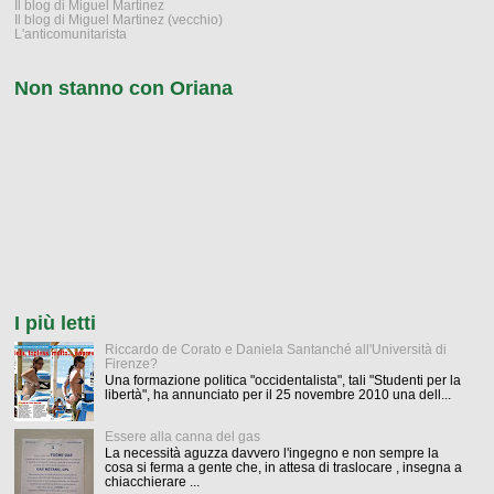
Il blog di Miguel Martinez
Il blog di Miguel Martinez (vecchio)
L'anticomunitarista
Non stanno con Oriana
I più letti
Riccardo de Corato e Daniela Santanché all'Università di
Firenze?
Una formazione politica "occidentalista", tali "Studenti per la
libertà", ha annunciato per il 25 novembre 2010 una dell...
Essere alla canna del gas
La necessità aguzza davvero l'ingegno e non sempre la
cosa si ferma a gente che, in attesa di traslocare , insegna a
chiacchierare ...