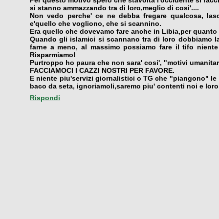
si stanno ammazzando tra di loro,meglio di cosi'....
Non vedo perche' ce ne debba fregare qualcosa, lascia
e'quello che vogliono, che si scannino.
Era quello che dovevamo fare anche in Libia,per quanto 
Quando gli islamici si scannano tra di loro dobbiamo la
farne a meno, al massimo possiamo fare il tifo niente 
Risparmiamo!
Purtroppo ho paura che non sara' cosi', "motivi umanitari
FACCIAMOCI I CAZZI NOSTRI PER FAVORE.
E niente piu'servizi giornalistici o TG che "piangono" l
baco da seta, ignoriamoli,saremo piu' contenti noi e loro
Rispondi