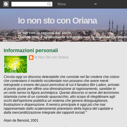
Io non sto con Oriana
Io sto con la ragione
sul serio
.
Questo blog è apertamente schierato con la Repubblica Islamic
Informazioni personali
Io Non Sto con Oriana
Circola oggi un discorso detestabile che consiste nel far credere che coloro
che contestano il modello occidentale non possano che avere menti
retrograde o essere dei pazzi pericolosi di cui il fanatico Bin Laden, arrivato
al punto giusto per offrire una dimostrazione al ragionamento, sarebbe in
un certo senso la figura archetipica. Questo discorso si serve del terrorismo
islamista come di un comodo spauracchio, allo scopo di rilegittimare agli
occhi dell'opinione pubblica un sistema che genera diseguaglianze,
frustrazioni e disperazione. Il nemico principale è oggi più che mai
rappresentato dallo scatenamento planetario della logica del capitale e
dalla mercantilizzazione integrale dei rapporti sociali."
Alain de Benoist, 2001