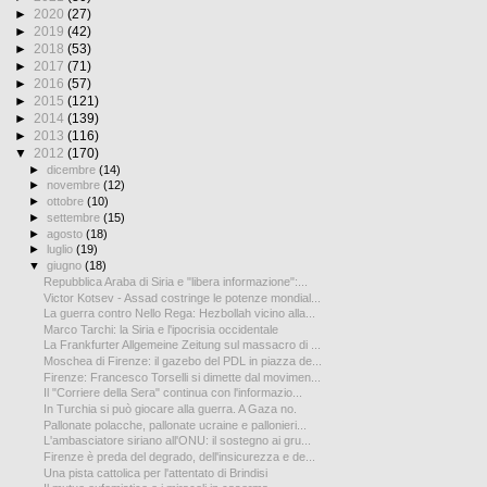
►
2020
(27)
►
2019
(42)
►
2018
(53)
►
2017
(71)
►
2016
(57)
►
2015
(121)
►
2014
(139)
►
2013
(116)
▼
2012
(170)
►
dicembre
(14)
►
novembre
(12)
►
ottobre
(10)
►
settembre
(15)
►
agosto
(18)
►
luglio
(19)
▼
giugno
(18)
Repubblica Araba di Siria e "libera informazione":...
Victor Kotsev - Assad costringe le potenze mondial...
La guerra contro Nello Rega: Hezbollah vicino alla...
Marco Tarchi: la Siria e l'ipocrisia occidentale
La Frankfurter Allgemeine Zeitung sul massacro di ...
Moschea di Firenze: il gazebo del PDL in piazza de...
Firenze: Francesco Torselli si dimette dal movimen...
Il "Corriere della Sera" continua con l'informazio...
In Turchia si può giocare alla guerra. A Gaza no.
Pallonate polacche, pallonate ucraine e pallonieri...
L'ambasciatore siriano all'ONU: il sostegno ai gru...
Firenze è preda del degrado, dell'insicurezza e de...
Una pista cattolica per l'attentato di Brindisi