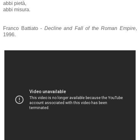
abbi pietà,
abbi misura.
Franco Battiato -
Decline and Fall of the Roman Empire
,
1996.