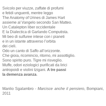
Svicolo per viuzze, zaffate di profumi
e fetidi unguenti, mentre leggo
The Anatomy of Urines di James Hart
assieme al Vangelo secondo San Matteo.
Un Catalepton liber occidentale
E la Dialectica di Garlando Computista.
Mi beo di sulfuree intese con i pianeti
e in un istante attraverso l’orbita
dei cieli.
Odo un canto di Saffo all’orizzonte.
Che gioia, ricomincio, ritorno, mi assottiglio.
Sono spirito puro. Tigre mi risveglio.
Muffe, odori eziologici purificati da lirici
antropoidi e violini tzigani.
A tre passi
la demenza avanza
.
Manlio Sgalambro -
Marcisce anche il pensiero
, Bompiani,
2011