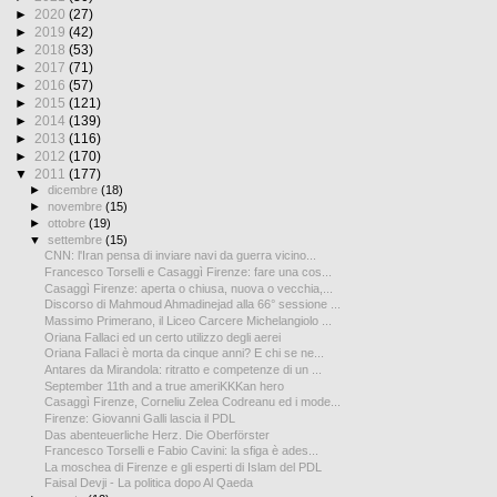
►
2020
(27)
►
2019
(42)
►
2018
(53)
►
2017
(71)
►
2016
(57)
►
2015
(121)
►
2014
(139)
►
2013
(116)
►
2012
(170)
▼
2011
(177)
►
dicembre
(18)
►
novembre
(15)
►
ottobre
(19)
▼
settembre
(15)
CNN: l'Iran pensa di inviare navi da guerra vicino...
Francesco Torselli e Casaggì Firenze: fare una cos...
Casaggì Firenze: aperta o chiusa, nuova o vecchia,...
Discorso di Mahmoud Ahmadinejad alla 66° sessione ...
Massimo Primerano, il Liceo Carcere Michelangiolo ...
Oriana Fallaci ed un certo utilizzo degli aerei
Oriana Fallaci è morta da cinque anni? E chi se ne...
Antares da Mirandola: ritratto e competenze di un ...
September 11th and a true ameriKKKan hero
Casaggì Firenze, Corneliu Zelea Codreanu ed i mode...
Firenze: Giovanni Galli lascia il PDL
Das abenteuerliche Herz. Die Oberförster
Francesco Torselli e Fabio Cavini: la sfiga è ades...
La moschea di Firenze e gli esperti di Islam del PDL
Faisal Devji - La politica dopo Al Qaeda