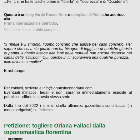
...Per chi ne ha le tasche piene di "libertà", di "sicurezza" e di "Occidente".
Questo è un
blog Verde Rosso Nero
e
complice di Putin
che aderisce
alla
Prima Internazionale dell'Odio
.
Visualizza il mio profilo completo
"Il ribelle è il singolo, l’uomo concreto che agisce nel caso concreto. Per
sapere che cosa sia giusto non ha bisogno di leggi, né di qualche giurista
di partito. Il ribelle attinge alle fonti della moralità non ancora disperse nei
canali delle istituzioni. Qui, purché in lui sopravviva una qualche purezza…
tutto diventa semplice".
Ernst Jünger
Per contatti, scrivere a info@iononstoconoriana.com.
Eventuali minacce, legali e non, saranno immediatamente esposte al
pubblico ludibrio in questa stessa sede.
Dalla fine del 2022 i temi di stretta attinenza gazzettiera sono trattati (in
modo sbrigativo) su
Poliverso
.
Petizione: togliere Oriana Fallaci dalla
toponomastica fiorentina