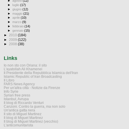
►
agosto
(12)
►
luglio
(17)
►
giugno
(12)
►
maggio
(21)
►
aprile
(10)
►
marzo
(9)
►
febbraio
(14)
►
gennaio
(15)
►
2010
(184)
►
2009
(122)
►
2008
(38)
Links
Io non sto con Oriana: il sito
L'ayatollah Ali Khamenei
Il Presidente della Repubblica Islamica dell'Iran
Islamic Republic of Iran Broadcasting
Il Libro
FARS News Agency
Per un'altra città - Notizie da Firenze
Info Syrie
Syrian free press
Istanbul, Avrupa
Il blog di Riccardo Venturi
Canzoni. Contro la guerra, ma non solo
Un'antica gatta nera
Il sito di Miguel Martinez
Il blog di Miguel Martinez
Il blog di Miguel Martinez (vecchio)
L'anticomunitarista