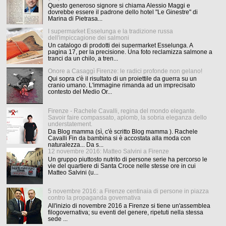
Questo generoso signore si chiama Alessio Maggi e
dovrebbe essere il padrone dello hotel "Le Ginestre" di
Marina di Pietrasa...
I supermarket Esselunga e la tradizione russa
dell'impiccagione dei salmoni
Un catalogo di prodotti dei supermarket Esselunga. A
pagina 17, per la precisione. Una foto reclamizza salmone a
tranci da un chilo, a tren...
Onore a Casaggì Firenze: le radici profonde non gelano!
Qui sopra c'è il risultato di un proiettile da guerra su un
cranio umano. L'immagine rimanda ad un imprecisato
contesto del Medio Or...
Firenze - Rachele Cavalli, regina del mondo elegante.
Savoir faire compassato, aplomb, la sobria eleganza dello
understatement.
Da Blog mamma (sì, c'è scritto Blog mamma ). Rachele
Cavalli Fin da bambina si è accostata alla moda con
naturalezza... Da s...
12 novembre 2016: Matteo Salvini a Firenze
Un gruppo piuttosto nutrito di persone serie ha percorso le
vie del quartiere di Santa Croce nelle stesse ore in cui
Matteo Salvini (u...
5 novembre 2016: a Firenze centinaia di persone in piazza
contro la propaganda governativa
All'inizio di novembre 2016 a Firenze si tiene un'assemblea
filogovernativa; su eventi del genere, ripetuti nella stessa
sede ...