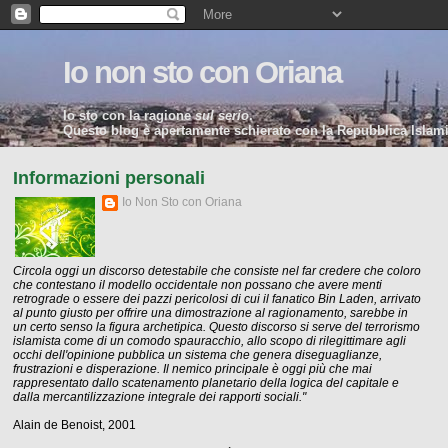
Io non sto con Oriana
Io sto con la ragione
sul serio
.
Questo blog è apertamente schierato con la Repubblica Islamic
Informazioni personali
Io Non Sto con Oriana
Circola oggi un discorso detestabile che consiste nel far credere che coloro
che contestano il modello occidentale non possano che avere menti
retrograde o essere dei pazzi pericolosi di cui il fanatico Bin Laden, arrivato
al punto giusto per offrire una dimostrazione al ragionamento, sarebbe in
un certo senso la figura archetipica. Questo discorso si serve del terrorismo
islamista come di un comodo spauracchio, allo scopo di rilegittimare agli
occhi dell'opinione pubblica un sistema che genera diseguaglianze,
frustrazioni e disperazione. Il nemico principale è oggi più che mai
rappresentato dallo scatenamento planetario della logica del capitale e
dalla mercantilizzazione integrale dei rapporti sociali."
Alain de Benoist, 2001