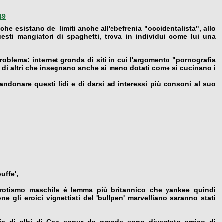
49
he esistano dei limiti anche all'ebefrenia "occidentalista", allo
sti mangiatori di spaghetti, trova in individui come lui una
oblema: internet gronda di siti in cui l'argomento "pornografia
e di altri che insegnano anche ai meno dotati come si cucinano i
andonare questi lidi e di darsi ad interessi più consoni al suo
uffe',
rotismo maschile é lemma più britannico che yankee quindi
ne gli eroici vignettisti del 'bullpen' marvelliano saranno stati
.
ia di albi di Cap eppur da grande sono diventato amico di