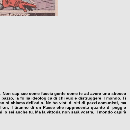
ail. Non capisco come faccia gente come te ad avere uno sbocco
n pazzo, la follia ideologica di chi vuole distruggere il mondo. Ti
o si chiama dell'odio. Ne ho visti di siti di pazzi comunisti, ma
'Iran, il tiranno di un Paese che rappresenta quanto di peggio
ni lo sei anche tu. Ma la vittoria non sarà vostra, il mondo capirà