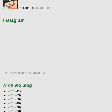
Petizione su
change.org
Instagram
Tweets by IoNonStoConOriana
Archivio blog
►
2026
(41)
►
2025
(63)
►
2024
(70)
►
2023
(49)
►
2022
(28)
►
2021
(30)