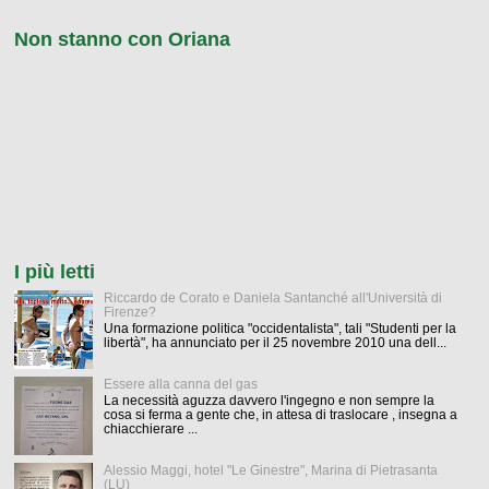
Non stanno con Oriana
I più letti
Riccardo de Corato e Daniela Santanché all'Università di
Firenze?
Una formazione politica "occidentalista", tali "Studenti per la
libertà", ha annunciato per il 25 novembre 2010 una dell...
Essere alla canna del gas
La necessità aguzza davvero l'ingegno e non sempre la
cosa si ferma a gente che, in attesa di traslocare , insegna a
chiacchierare ...
Alessio Maggi, hotel "Le Ginestre", Marina di Pietrasanta
(LU)