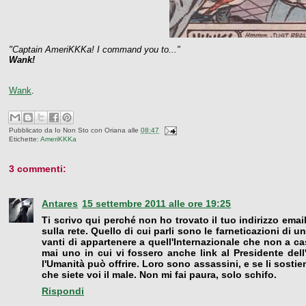
"Captain AmeriKKKa! I command you to..."
Wank!
Wank
.
Pubblicato da
Io Non Sto con Oriana
alle
08:47
Etichette:
AmeriKKKa
3 commenti:
Antares
15 settembre 2011 alle ore 19:25
Ti scrivo qui perché non ho trovato il tuo indirizzo em
sulla rete. Quello di cui parli sono le farneticazioni di u
vanti di appartenere a quell'Internazionale che non a cas
mai uno in cui vi fossero anche link al Presidente dell
l'Umanità può offrire. Loro sono assassini, e se li sostie
che siete voi il male. Non mi fai paura, solo schifo.
Rispondi