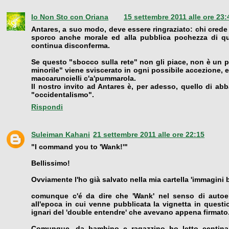
Io Non Sto con Oriana
15 settembre 2011 alle ore 23:
Antares, a suo modo, deve essere ringraziato: chi crede c
sporco anche morale ed alla pubblica pochezza di que
continua disconferma.
Se questo "sbocco sulla rete" non gli piace, non è un pr
minorile" viene sviscerato in ogni possibile accezione, 
maccaruncielli c'a'pummarola.
Il nostro invito ad Antares è, per adesso, quello di abb
"occidentalismo".
Rispondi
Suleiman Kahani
21 settembre 2011 alle ore 22:15
"I command you to 'Wank!'"
Bellissimo!
Ovviamente l'ho già salvato nella mia cartella 'immagini b
comunque c'é da dire che 'Wank' nel senso di autoe
all'epoca in cui venne pubblicata la vignetta in questio
ignari del 'double entendre' che avevano appena firmato
Comunque, da bambino e ragazzino ho letto centina