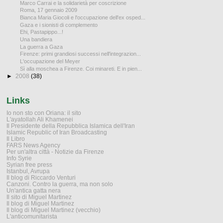
Marco Carrai e la solidarietà per coscrizione
Roma, 17 gennaio 2009
Bianca Maria Giocoli e l'occupazione dell'ex osped...
Gaza e i sionisti di complemento
Ehi, Pastapippo...!
Una bandiera
La guerra a Gaza
Firenze: primi grandiosi successi nell'integrazion...
L'occupazione del Meyer
Sì alla moschea a Firenze. Coi minareti. E in pien...
►
2008
(38)
Links
Io non sto con Oriana: il sito
L'ayatollah Ali Khamenei
Il Presidente della Repubblica Islamica dell'Iran
Islamic Republic of Iran Broadcasting
Il Libro
FARS News Agency
Per un'altra città - Notizie da Firenze
Info Syrie
Syrian free press
Istanbul, Avrupa
Il blog di Riccardo Venturi
Canzoni. Contro la guerra, ma non solo
Un'antica gatta nera
Il sito di Miguel Martinez
Il blog di Miguel Martinez
Il blog di Miguel Martinez (vecchio)
L'anticomunitarista