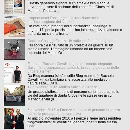
Questo generoso signore si chiama Alessio Maggi e
dovrebbe essere il padrone dello hotel "Le Ginestre" di
Marina di Pietrasa...
I supermarket Esselunga e la tradizione russa
dell'impiccagione dei salmoni
Un catalogo di prodotti dei supermarket Esselunga. A
pagina 17, per la precisione. Una foto reclamizza salmone a
tranci da un chilo, a tren...
Onore a Casaggì Firenze: le radici profonde non gelano!
Qui sopra c'è il risultato di un proiettile da guerra su un
cranio umano. L'immagine rimanda ad un imprecisato
contesto del Medio Or...
Firenze - Rachele Cavalli, regina del mondo elegante.
Savoir faire compassato, aplomb, la sobria eleganza dello
understatement.
Da Blog mamma (sì, c'è scritto Blog mamma ). Rachele
Cavalli Fin da bambina si è accostata alla moda con
naturalezza... Da s...
12 novembre 2016: Matteo Salvini a Firenze
Un gruppo piuttosto nutrito di persone serie ha percorso le
vie del quartiere di Santa Croce nelle stesse ore in cui
Matteo Salvini (u...
5 novembre 2016: a Firenze centinaia di persone in piazza
contro la propaganda governativa
All'inizio di novembre 2016 a Firenze si tiene un'assemblea
filogovernativa; su eventi del genere, ripetuti nella stessa
sede ...