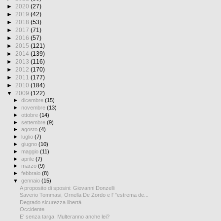
►
2020
(27)
►
2019
(42)
►
2018
(53)
►
2017
(71)
►
2016
(57)
►
2015
(121)
►
2014
(139)
►
2013
(116)
►
2012
(170)
►
2011
(177)
►
2010
(184)
▼
2009
(122)
►
dicembre
(15)
►
novembre
(13)
►
ottobre
(14)
►
settembre
(9)
►
agosto
(4)
►
luglio
(7)
►
giugno
(10)
►
maggio
(11)
►
aprile
(7)
►
marzo
(9)
►
febbraio
(8)
▼
gennaio
(15)
A proposito di sposini: Giovanni Donzelli
Saverio Tommasi, Ornella De Zordo e l' "estrema de...
Degrado sicurezza libertà
Occidente
E' senza targa. Multeranno anche lei?