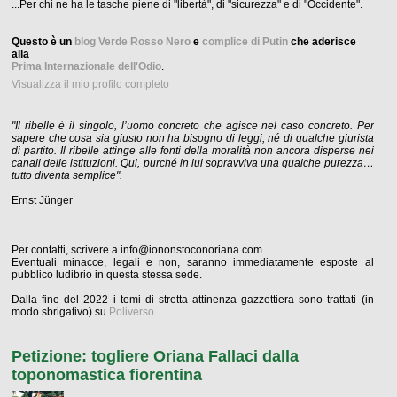
...Per chi ne ha le tasche piene di "libertà", di "sicurezza" e di "Occidente".
Questo è un
blog Verde Rosso Nero
e
complice di Putin
che aderisce
alla
Prima Internazionale dell'Odio
.
Visualizza il mio profilo completo
"Il ribelle è il singolo, l’uomo concreto che agisce nel caso concreto. Per
sapere che cosa sia giusto non ha bisogno di leggi, né di qualche giurista
di partito. Il ribelle attinge alle fonti della moralità non ancora disperse nei
canali delle istituzioni. Qui, purché in lui sopravviva una qualche purezza…
tutto diventa semplice".
Ernst Jünger
Per contatti, scrivere a info@iononstoconoriana.com.
Eventuali minacce, legali e non, saranno immediatamente esposte al
pubblico ludibrio in questa stessa sede.
Dalla fine del 2022 i temi di stretta attinenza gazzettiera sono trattati (in
modo sbrigativo) su
Poliverso
.
Petizione: togliere Oriana Fallaci dalla
toponomastica fiorentina