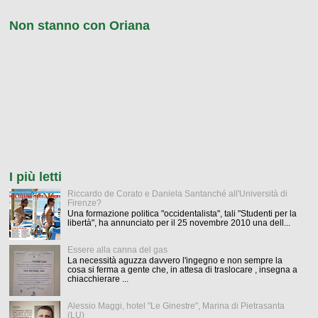
Non stanno con Oriana
I più letti
Riccardo de Corato e Daniela Santanché all'Università di
Firenze?
Una formazione politica "occidentalista", tali "Studenti per la
libertà", ha annunciato per il 25 novembre 2010 una dell...
Essere alla canna del gas
La necessità aguzza davvero l'ingegno e non sempre la
cosa si ferma a gente che, in attesa di traslocare , insegna a
chiacchierare ...
Alessio Maggi, hotel "Le Ginestre", Marina di Pietrasanta
(LU)