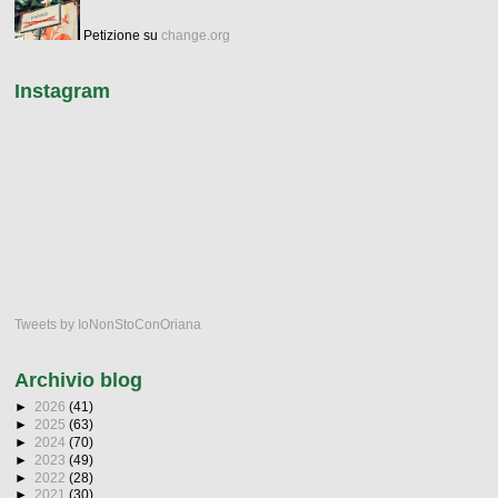
Petizione su
change.org
Instagram
Tweets by IoNonStoConOriana
Archivio blog
►
2026
(41)
►
2025
(63)
►
2024
(70)
►
2023
(49)
►
2022
(28)
►
2021
(30)