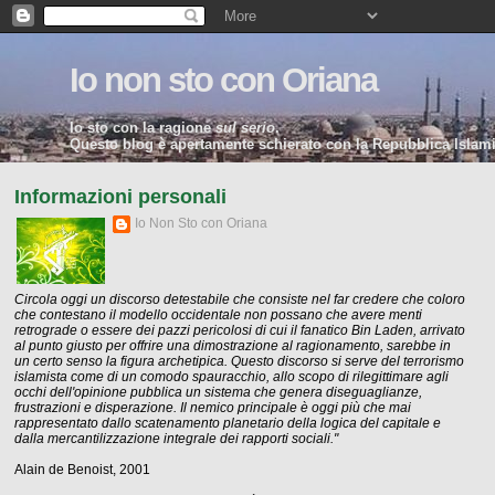
Io non sto con Oriana
Io sto con la ragione
sul serio
.
Questo blog è apertamente schierato con la Repubblica Islamic
Informazioni personali
Io Non Sto con Oriana
Circola oggi un discorso detestabile che consiste nel far credere che coloro
che contestano il modello occidentale non possano che avere menti
retrograde o essere dei pazzi pericolosi di cui il fanatico Bin Laden, arrivato
al punto giusto per offrire una dimostrazione al ragionamento, sarebbe in
un certo senso la figura archetipica. Questo discorso si serve del terrorismo
islamista come di un comodo spauracchio, allo scopo di rilegittimare agli
occhi dell'opinione pubblica un sistema che genera diseguaglianze,
frustrazioni e disperazione. Il nemico principale è oggi più che mai
rappresentato dallo scatenamento planetario della logica del capitale e
dalla mercantilizzazione integrale dei rapporti sociali."
Alain de Benoist, 2001