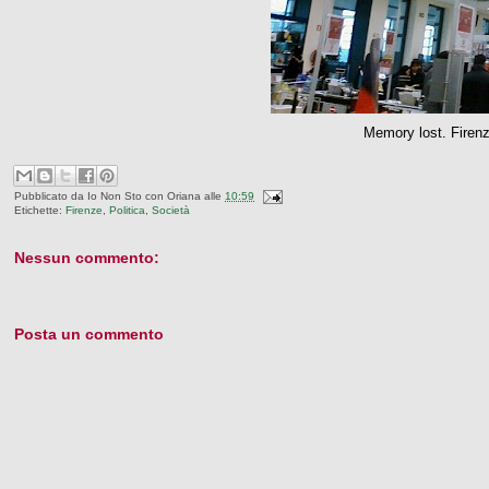
Memory lost. Firen
Pubblicato da
Io Non Sto con Oriana
alle
10:59
Etichette:
Firenze
,
Politica
,
Società
Nessun commento:
Posta un commento