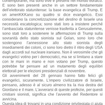
contemporanei, ma sono vive e presenti nel mondo ebraico.
E sono ben presenti anche in un settore fondamentale
dell'elettorato statunitense: la base evangelica di Trump. E
un ameriKKKano su quattro si dice evangelico. Essi
considerano la concretizzazione del
destino
di Israele una
necessità escatologica; sono stati loro a insistere perché
l'ambasciata statunitense venisse trasferita a Gerusalemme,
sono stati loro a sostenere le affermazioni di Trump sulla
sovranità dello stato sionista sul Golan, sono loro che
sostengono l'annessione allo stato sionista degli
insediamenti dei coloni, ci sono loro dietro il ritiro degli USA
dagli accordi sul nucleare iraniano. Non è verosimile che gli
evangelici votino per i democratici, ma se si limitano a stare
con le mani in mano e non votano per Trump, questo
potrebbe far pensare ad un mutamento degli equilibri
elettorali per le elezioni presidenziali di novembre.
Gli avvenimenti del 28 gennaio hanno fatto felici gli
evangelici, sicuramente. L'impero civilizzatore di Israele,
pensano, adesso è al sicuro almeno tra la riva destra del
Giordano e il mare. L'avverarsi di queste profezie, per questi
cristiani sionisti, significa che l'avvento del Redentore si
avvicina.
Questa idea di trovarsi in una condizione privilegiata ci aiuta