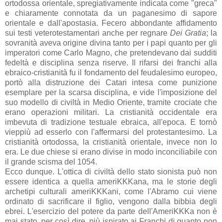
ortodossa orientale, spregiativamente indicata come "greca"
e chiaramente connotata da un paganesimo di sapore
orientale e dall'apostasia. Fecero abbondante affidamento
sui testi veterotestamentari anche per regnare
Dei Gratia
; la
sovranità aveva origine divina tanto per i papi quanto per gli
imperatori come Carlo Magno, che pretendevano dai sudditi
fedeltà e disciplina senza riserve. Il rifarsi dei franchi alla
ebraico-cristianità fu il fondamento del feudalesimo europeo,
portò alla distruzione dei Catari intesa come punizione
esemplare per la scarsa disciplina, e vide l'imposizione del
suo modello di civiltà in Medio Oriente, tramite crociate che
erano operazioni militari. La cristianità occidentale era
imbevuta di tradizione testuale ebraica, all'epoca. E tornò
vieppiù ad esserlo con l'affermarsi del protestantesimo. La
cristianità ortodossa, la cristianità orientale, invece non lo
era. Le due chiese si erano divise in modo inconciliabile con
il grande scisma del 1054.
Ecco dunque. L'ottica di civiltà dello stato sionista può non
essere identica a quella ameriKKKana, ma le storie degli
archetipi culturali ameriKKKani, come l'Abramo cui viene
ordinato di sacrificare il figlio, vengono dalla bibbia degli
ebrei. L'esercizio del potere da parte dell'AmeriKKKa non è
mai stato, per così dire, più ispirato ai Franchi di quanto non