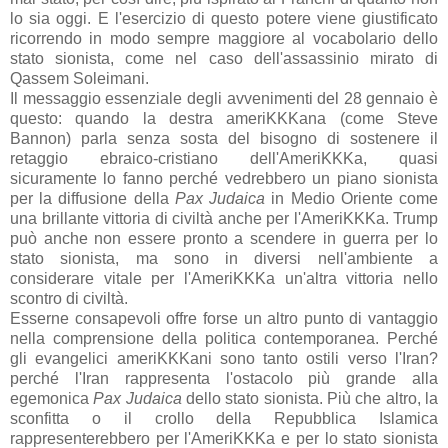
lo sia oggi. E l'esercizio di questo potere viene giustificato
ricorrendo in modo sempre maggiore al vocabolario dello
stato sionista, come nel caso dell'assassinio mirato di
Qassem Soleimani.
Il messaggio essenziale degli avvenimenti del 28 gennaio è
questo: quando la destra ameriKKKana (come Steve
Bannon) parla senza sosta del bisogno di sostenere il
retaggio ebraico-cristiano dell'AmeriKKKa, quasi
sicuramente lo fanno perché vedrebbero un piano sionista
per la diffusione della
Pax Judaica
in Medio Oriente come
una brillante vittoria di civiltà anche per l'AmeriKKKa. Trump
può anche non essere pronto a scendere in guerra per lo
stato sionista, ma sono in diversi nell'ambiente a
considerare vitale per l'AmeriKKKa un'altra vittoria nello
scontro di civiltà.
Esserne consapevoli offre forse un altro punto di vantaggio
nella comprensione della politica contemporanea. Perché
gli evangelici ameriKKKani sono tanto ostili verso l'Iran?
perché l'Iran rappresenta l'ostacolo più grande alla
egemonica
Pax Judaica
dello stato sionista. Più che altro, la
sconfitta o il crollo della Repubblica Islamica
rappresenterebbero per l'AmeriKKKa e per lo stato sionista