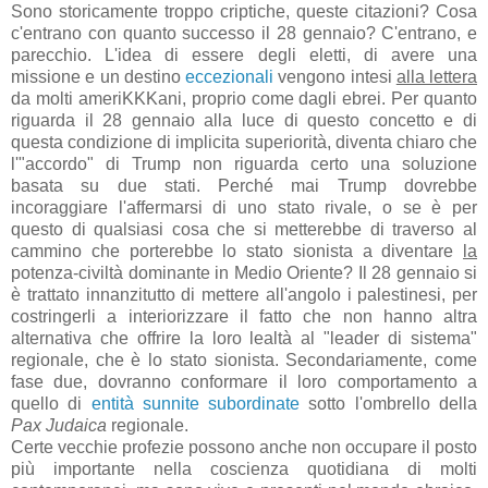
Sono storicamente troppo criptiche, queste citazioni? Cosa
c'entrano con quanto successo il 28 gennaio? C'entrano, e
parecchio. L'idea di essere degli eletti, di avere una
missione e un destino
eccezionali
vengono intesi
alla lettera
da molti ameriKKKani, proprio come dagli ebrei. Per quanto
riguarda il 28 gennaio alla luce di questo concetto e di
questa condizione di implicita superiorità, diventa chiaro che
l'"accordo" di Trump non riguarda certo una soluzione
basata su due stati. Perché mai Trump dovrebbe
incoraggiare l'affermarsi di uno stato rivale, o se è per
questo di qualsiasi cosa che si metterebbe di traverso al
cammino che porterebbe lo stato sionista a diventare
la
potenza-civiltà dominante in Medio Oriente? Il 28 gennaio si
è trattato innanzitutto di mettere all'angolo i palestinesi, per
costringerli a interiorizzare il fatto che non hanno altra
alternativa che offrire la loro lealtà al "leader di sistema"
regionale, che è lo stato sionista. Secondariamente, come
fase due, dovranno conformare il loro comportamento a
quello di
entità sunnite subordinate
sotto l'ombrello della
Pax Judaica
regionale.
Certe vecchie profezie possono anche non occupare il posto
più importante nella coscienza quotidiana di molti