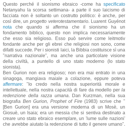
Questo perché il sionismo ebraico -come ha
specificato
Netanyahu la scorsa settimana- a parte il suo laicismo di
facciata non è soltanto un costrutto politico: è anche, per
così dire, un
progetto veterotestamentario
. Luarent Guyénot
nota
che quando si afferma che il sionismo ha un
fondamento biblico, questo non implica necessariamente
che esso sia religioso. Esso può servire come leitmotiv
fondante anche per gli ebrei che religiosi non sono, come
difatti succede. Per i sionisti laici, la Bibbia costituisce sì una
"narrativa nazionale", ma anche una particolare visione
della civiltà, a puntello di uno stato moderno (lo stato
sionista).
Ben Gurion non era religioso; non era mai entrato in una
sinagoga, mangiava maiale a colazione, eppure poteva
affermare
: "Io credo nella nostra superiorità morale e
intellettuale, nella nostra capacità di fare da modello per
la
redenzione della razza umana
. Dan Kurzman, nella sua
biografia
Ben Gurion, Prophet of Fire
(1983) scrive che "
[Ben Gurion] era una versione moderna di un Mosè, un
Giosuè, un Isaia; era un messia che si sentiva destinato a
creare uno stato ebraico esemplare, un 'lume sulle nazioni'
che avrebbe aiutato la redenzione di tutto il genere umano".