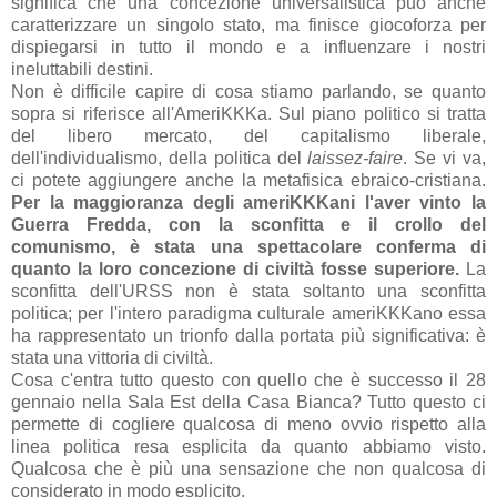
significa che una concezione universalistica può anche
caratterizzare un singolo stato, ma finisce giocoforza per
dispiegarsi in tutto il mondo e a influenzare i nostri
ineluttabili destini.
Non è difficile capire di cosa stiamo parlando, se quanto
sopra si riferisce all'AmeriKKKa. Sul piano politico si tratta
del libero mercato, del capitalismo liberale,
dell'individualismo, della politica del
laissez-faire
. Se vi va,
ci potete aggiungere anche la metafisica ebraico-cristiana.
Per la maggioranza degli ameriKKKani l'aver vinto la
Guerra Fredda, con la sconfitta e il crollo del
comunismo, è stata una spettacolare conferma di
quanto la loro concezione di civiltà fosse superiore.
La
sconfitta dell'URSS non è stata soltanto una sconfitta
politica; per l'intero paradigma culturale ameriKKKano essa
ha rappresentato un trionfo dalla portata più significativa: è
stata una vittoria di civiltà.
Cosa c'entra tutto questo con quello che è successo il 28
gennaio nella Sala Est della Casa Bianca? Tutto questo ci
permette di cogliere qualcosa di meno ovvio rispetto alla
linea politica resa esplicita da quanto abbiamo visto.
Qualcosa che è più una sensazione che non qualcosa di
considerato in modo esplicito.