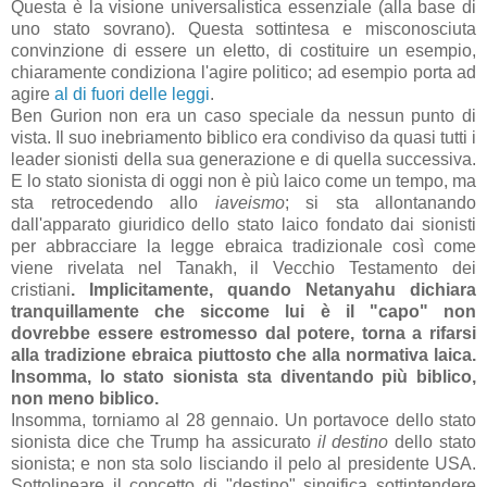
Questa è la visione universalistica essenziale (alla base di
uno stato sovrano). Questa sottintesa e misconosciuta
convinzione di essere un eletto, di costituire un esempio,
chiaramente condiziona l'agire politico; ad esempio porta ad
agire
al di fuori delle leggi
.
Ben Gurion non era un caso speciale da nessun punto di
vista. Il suo inebriamento biblico era condiviso da quasi tutti i
leader sionisti della sua generazione e di quella successiva.
E lo stato sionista di oggi non è più laico come un tempo, ma
sta retrocedendo allo
iaveismo
; si sta allontanando
dall'apparato giuridico dello stato laico fondato dai sionisti
per abbracciare la legge ebraica tradizionale così come
viene rivelata nel Tanakh, il Vecchio Testamento dei
cristiani
. Implicitamente, quando Netanyahu dichiara
tranquillamente che siccome lui è il "capo" non
dovrebbe essere estromesso dal potere, torna a rifarsi
alla tradizione ebraica piuttosto che alla normativa laica.
Insomma, lo stato sionista sta diventando più biblico,
non meno biblico.
Insomma, torniamo al 28 gennaio. Un portavoce dello stato
sionista dice che Trump ha assicurato
il destino
dello stato
sionista; e non sta solo lisciando il pelo al presidente USA.
Sottolineare il concetto di "destino" singifica sottintendere