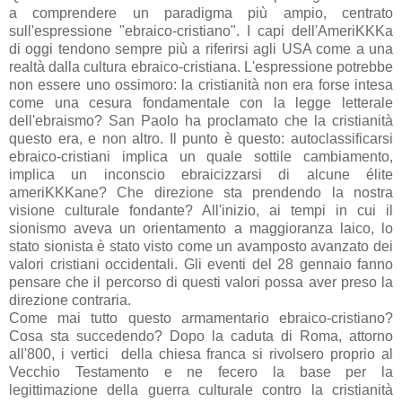
a comprendere un paradigma più ampio, centrato
sull'espressione "ebraico-cristiano". I capi dell'AmeriKKKa
di oggi tendono sempre più a riferirsi agli USA come a una
realtà dalla cultura ebraico-cristiana. L'espressione potrebbe
non essere uno ossimoro: la cristianità non era forse intesa
come una cesura fondamentale con la legge letterale
dell'ebraismo? San Paolo ha proclamato che la cristianità
questo era, e non altro. Il punto è questo: autoclassificarsi
ebraico-cristiani implica un quale sottile cambiamento,
implica un inconscio ebraicizzarsi di alcune élite
ameriKKKane? Che direzione sta prendendo la nostra
visione culturale fondante? All'inizio, ai tempi in cui il
sionismo aveva un orientamento a maggioranza laico, lo
stato sionista è stato visto come un avamposto avanzato dei
valori cristiani occidentali. Gli eventi del 28 gennaio fanno
pensare che il percorso di questi valori possa aver preso la
direzione contraria.
Come mai tutto questo armamentario ebraico-cristiano?
Cosa sta succedendo? Dopo la caduta di Roma, attorno
all'800, i vertici della chiesa franca si rivolsero proprio al
Vecchio Testamento e ne fecero la base per la
legittimazione della guerra culturale contro la cristianità