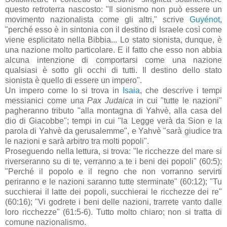
questo retroterra nascosto: "Il sionismo non può essere un
movimento nazionalista come gli altri," scrive
Guyénot
,
"perché esso è in sintonia con il destino di Israele così come
viene esplicitato nella Bibbia... Lo stato sionista, dunque, è
una nazione molto particolare. E il fatto che esso non abbia
alcuna intenzione di comportarsi come una nazione
qualsiasi è sotto gli occhi di tutti. Il destino dello stato
sionista è quello di essere un impero".
Un impero come lo si trova in
Isaia
, che descrive i tempi
messianici come una
Pax Judaica
in cui "tutte le nazioni"
pagheranno tributo "alla montagna di Yahvè, alla casa del
dio di Giacobbe"; tempi in cui "la Legge verà da Sion e la
parola di Yahvè da gerusalemme", e Yahvè "sarà giudice tra
le nazioni e sarà arbitro tra molti popoli".
Proseguendo nella lettura, si trova: "le ricchezze del mare si
riverseranno su di te, verranno a te i beni dei popoli" (60:5);
"Perché il popolo e il regno che non vorranno servirti
periranno e le nazioni saranno tutte sterminate" (60:12); "Tu
succhierai il latte dei popoli, succhierai le ricchezze dei re"
(60:16); "Vi godrete i beni delle nazioni, trarrete vanto dalle
loro ricchezze" (61:5-6). Tutto molto chiaro; non si tratta di
comune nazionalismo.