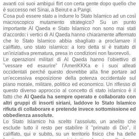
avanti coi suoi ambigui flirt con certa gente dopo quello che
è successo nel Sinai, a Beirut e a Parigi.
Cosa può essere stato a indurre lo Stato Islamico ad un così
macroscopico mutamento strategico? Su un punto
importante Al Qaeda e Stato Islamico non sono mai stati
d'accordo: i vertici di Al Qaeda hanno chiaramente affermato
che lo Stato Islamico abbia sbagliato a proclamare il
califfato, uno stato islamico: a loro detta si è trattato di
un'iniziativa prematura, presa in condizioni non favorevoli.
Le operazioni militari di Al Qaeda hanno l'obiettivo di
"vessare ed esaurire" l'AmeriKKKa e i suoi alleati
occidentali perché questo dovrebbe alla fine portare ad
un'eccessiva esposizione della potenza occidentale sul
piano morale, militare, politico ed economico. Un riflesso di
questo diverso approccio al concetto di stato islamico è il
fatto che
Al Qaeda ha sempre operato e collaborato con
altri gruppi di insorti siriani, laddove lo Stato Islamico
rifiuta di collaborare e pretende invece sottomissione ed
obbedienza assolute.
Lo Stato Islamico ha scelto l'assoluto, un anelito che
esclude tutto il resto per stabilire il "primato di Dio", il
califfato, qui e subito, su un territorio fisico che ha delle