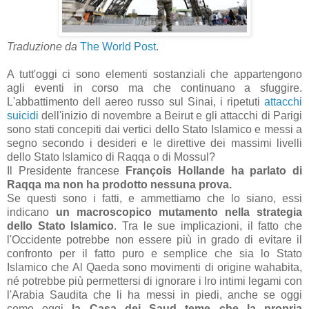
Traduzione da
The World Post
.
A tutt'oggi ci sono elementi sostanziali che appartengono
agli eventi in corso ma che continuano a sfuggire.
L'abbattimento dell aereo russo sul Sinai, i ripetuti
attacchi
suicidi
dell'inizio di novembre a Beirut e gli attacchi di Parigi
sono stati concepiti dai vertici dello Stato Islamico e messi a
segno secondo i desideri e le direttive dei massimi livelli
dello Stato Islamico di Raqqa o di Mossul?
Il Presidente francese
François Hollande ha parlato di
Raqqa ma non ha prodotto nessuna prova.
Se questi sono i fatti, e ammettiamo che lo siano, essi
indicano
un macroscopico mutamento nella strategia
dello Stato Islamico
. Tra le sue implicazioni, il fatto che
l'Occidente potrebbe non essere più in grado di evitare il
confronto per il fatto puro e semplice che sia lo Stato
Islamico che Al Qaeda sono movimenti di origine wahabita,
né potrebbe più permettersi di ignorare i lro intimi legami con
l'Arabia Saudita che li ha messi in piedi, anche se oggi
come oggi
la Casa dei Saud teme che la propria