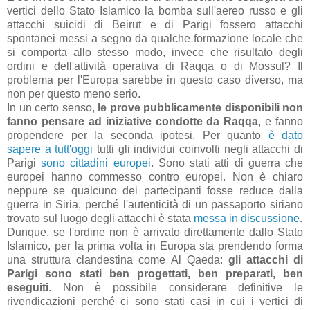
vertici dello Stato Islamico la bomba sull'aereo russo e gli
attacchi suicidi di Beirut e di Parigi fossero attacchi
spontanei messi a segno da qualche formazione locale che
si comporta allo stesso modo, invece che risultato degli
ordini e dell'attività operativa di Raqqa o di Mossul? Il
problema per l'Europa sarebbe in questo caso diverso, ma
non per questo meno serio.
In un certo senso,
le prove pubblicamente disponibili non
fanno pensare ad iniziative condotte da Raqqa
, e fanno
propendere per la seconda ipotesi. Per quanto
è dato
sapere a tutt'oggi
tutti gli individui coinvolti negli attacchi di
Parigi
sono cittadini europei
. Sono stati atti di guerra che
europei hanno commesso contro europei. Non è chiaro
neppure se qualcuno dei partecipanti fosse reduce dalla
guerra in Siria, perché l'autenticità di un passaporto siriano
trovato sul luogo degli attacchi è stata
messa in discussione
.
Dunque, se l'ordine non è arrivato direttamente dallo Stato
Islamico, per la prima volta in Europa sta prendendo forma
una struttura clandestina come Al Qaeda:
gli attacchi di
Parigi sono stati ben progettati, ben preparati, ben
eseguiti
. Non è possibile considerare definitive le
rivendicazioni perché ci sono stati casi in cui i vertici di