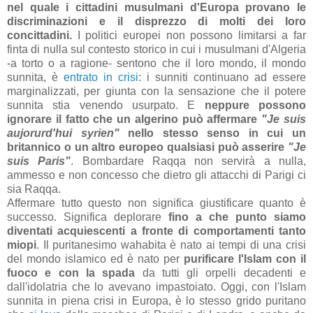
nel quale i cittadini musulmani d'Europa provano le
discriminazioni e il disprezzo di molti dei loro
concittadini.
I politici europei non possono limitarsi a far
finta di nulla sul contesto storico in cui i musulmani d'Algeria
-a torto o a ragione- sentono che il loro mondo, il mondo
sunnita, è
entrato in crisi
: i sunniti continuano ad essere
marginalizzati, per giunta con la sensazione che il potere
sunnita stia venendo usurpato. E
neppure possono
ignorare il fatto che un algerino può affermare
"Je suis
aujorurd'hui syrien"
nello stesso senso in cui un
britannico o un altro europeo qualsiasi può asserire
"Je
suis Paris"
. Bombardare Raqqa non servirà a nulla,
ammesso e non concesso che dietro gli attacchi di Parigi ci
sia Raqqa.
Affermare tutto questo non significa giustificare quanto è
successo. Significa deplorare
fino a che punto siamo
diventati acquiescenti a fronte di comportamenti tanto
miopi
. Il puritanesimo wahabita è nato ai tempi di una crisi
del mondo islamico ed è nato per
purificare l'Islam con il
fuoco e con la spada
da tutti gli orpelli decadenti e
dall'idolatria che lo avevano impastoiato. Oggi, con l'Islam
sunnita in piena crisi in Europa, è lo stesso grido puritano