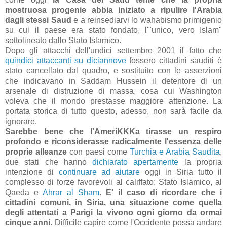
mostruosa progenie abbia iniziato a ripulire l'Arabia
dagli stessi Saud
e a reinsediarvi lo wahabismo primigenio
su cui il paese era stato fondato, l'"unico, vero Islam"
sottolineato dallo Stato Islamico.
Dopo gli attacchi dell'undici settembre 2001 il fatto che
quindici attaccanti su diciannove
fossero cittadini sauditi è
stato cancellato dal quadro, e sostituito con le asserzioni
che indicavano in Saddam Hussein il detentore di un
arsenale di distruzione di massa, cosa cui Washington
voleva che il mondo prestasse maggiore attenzione. La
portata storica di tutto questo, adesso, non sarà facile da
ignorare.
Sarebbe bene che l'AmeriKKKa tirasse un respiro
profondo e riconsiderasse radicalmente l'essenza delle
proprie alleanze
con paesi come
Turchia e Arabia Saudita
,
due stati che hanno
dichiarato apertamente
la propria
intenzione di
continuare ad aiutare
oggi in Siria tutto il
complesso di forze favorevoli al califfato: Stato Islamico, al
Qaeda e
Ahrar al Sham
.
E' il caso di ricordare che i
cittadini comuni, in Siria, una situazione come quella
degli attentati a Parigi la vivono ogni giorno da ormai
cinque anni.
Difficile capire come l'Occidente possa andare