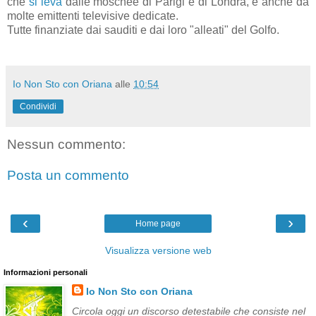
che
si leva
dalle moschee di Parigi e di Londra, e anche da
molte emittenti televisive dedicate.
Tutte finanziate dai sauditi e dai loro "alleati" del Golfo.
Io Non Sto con Oriana
alle
10:54
Condividi
Nessun commento:
Posta un commento
‹
›
Home page
Visualizza versione web
Informazioni personali
Io Non Sto con Oriana
Circola oggi un discorso detestabile che consiste nel