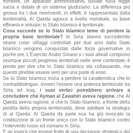
frontiere, un apparato amministrativo, basato sulla legge
sacra e dotato di un sistema giudiziario. La differenza più
grossa tra i due movimenti, in effetti, è rappresentata dalla
territorialità. Al Qaeda agosce a livello mondiale, su base
effimera e virtuale; lo Stato Islamico è territoriale.
Cosa succede se lo Stato Islamico teme di perdere la
propria base territoriale?
In Siria stanno succedendo
strane cose: villaggi controllati per due anni dallo Stato
Islamico vengono conquistati dalle forze governative in
poche ore. L'Esercito Arabo Siriano o i suoi alleati compiono
ovunque piccoli progressi territoriali nelle aree contestate: è
presto per dire che lo Stato Islamico sta collassando, ma
questo ptrebbe essere vero per una parte di esso.
Se lo Stato Islamico inizia a perdere la caratteristica che lo
contraddistingue, ovvero l'essere una potenza territoriale tra
Siria ed Iraq,
i suoi vertici potrebbero arrivare a
concludere che Ayman al Zawahiri aveva ragione
, che Al
Qaeda aveva ragione, e che lo Stato Islamico, a fronte della
perdita della propria territorialità, deve adottare la strategia
di al Qaeda. Al Qaeda da parte sua ha già invocato la
costituzione di un fronte unico con lo Stato Islamico contro
l'intervento russo ed iraniano in Siria.
E se invece che essere frutto di una decisione strategica dei